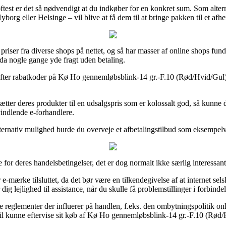
ftest er det så nødvendigt at du indkøber for en konkret sum. Som alter
g eller Helsinge – vil blive at få dem til at bringe pakken til et afhe
 priser fra diverse shops på nettet, og så har masser af online shops fun
ndda nogle gange yde fragt uden betaling.
re efter rabatkoder på Kø Ho gennemløbsblink-14 gr.-F.10 (Rød/Hvid/Gul)
sætter deres produkter til en udsalgspris som er kolossalt god, så kunn
vindlende e-forhandlere.
ternativ mulighed burde du overveje et afbetalingstilbud som eksempelvis 
or deres handelsbetingelser, det er dog normalt ikke særlig interessant
rke tilsluttet, da det bør være en tilkendegivelse af at internet selskab
dig lejlighed til assistance, når du skulle få problemstillinger i forbind
 reglementer der influerer på handlen, f.eks. den ombytningspolitik onlin
vil kunne eftervise sit køb af Kø Ho gennemløbsblink-14 gr.-F.10 (Rød