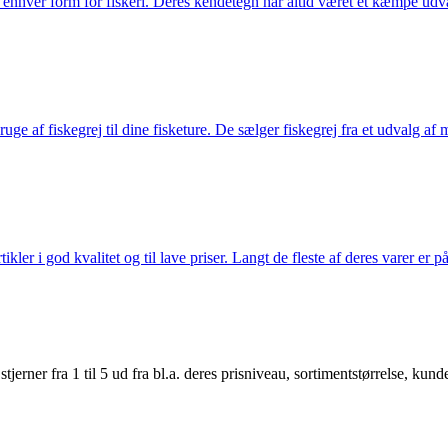
til enhver form for fiskeri. Deres kendetegn har altid været et kæmpe udv
e af fiskegrej til dine fisketure. De sælger fiskegrej fra et udvalg af mær
r i god kvalitet og til lave priser. Langt de fleste af deres varer er på
er fra 1 til 5 ud fra bl.a. deres prisniveau, sortimentstørrelse, kunde