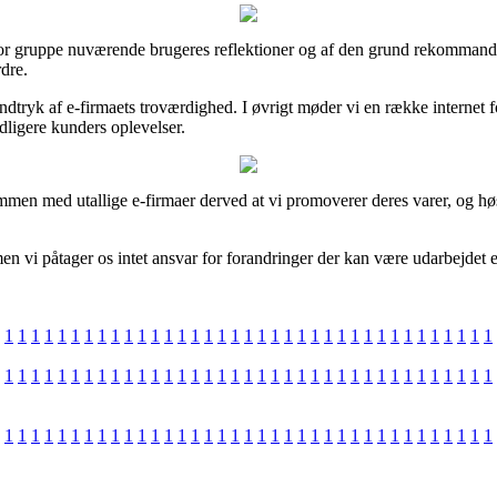
en stor gruppe nuværende brugeres reflektioner og af den grund rekomman
dre.
indtryk af e-firmaets troværdighed. I øvrigt møder vi en række internet
dligere kunders oplevelser.
mmen med utallige e-firmaer derved at vi promoverer deres varer, og h
en vi påtager os intet ansvar for forandringer der kan være udarbejdet e
1
1
1
1
1
1
1
1
1
1
1
1
1
1
1
1
1
1
1
1
1
1
1
1
1
1
1
1
1
1
1
1
1
1
1
1
1
1
1
1
1
1
1
1
1
1
1
1
1
1
1
1
1
1
1
1
1
1
1
1
1
1
1
1
1
1
1
1
1
1
1
1
1
1
1
1
1
1
1
1
1
1
1
1
1
1
1
1
1
1
1
1
1
1
1
1
1
1
1
1
1
1
1
1
1
1
1
1
1
1
1