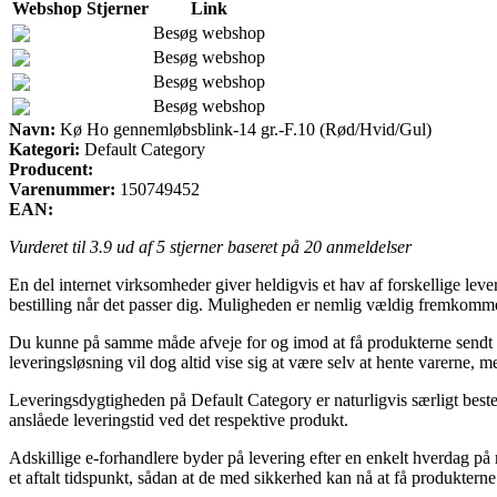
Webshop
Stjerner
Link
Besøg webshop
Besøg webshop
Besøg webshop
Besøg webshop
Navn:
Kø Ho gennemløbsblink-14 gr.-F.10 (Rød/Hvid/Gul)
Kategori:
Default Category
Producent:
Varenummer:
150749452
EAN:
Vurderet til
3.9
ud af 5 stjerner baseret på
20
anmeldelser
En del internet virksomheder giver heldigvis et hav af forskellige lever
bestilling når det passer dig. Muligheden er nemlig vældig fremkomm
Du kunne på samme måde afveje for og imod at få produkterne sendt til
leveringsløsning vil dog altid vise sig at være selv at hente varerne, 
Leveringsdygtigheden på Default Category er naturligvis særligt bestem
anslåede leveringstid ved det respektive produkt.
Adskillige e-forhandlere byder på levering efter en enkelt hverdag p
et aftalt tidspunkt, sådan at de med sikkerhed kan nå at få produkterne