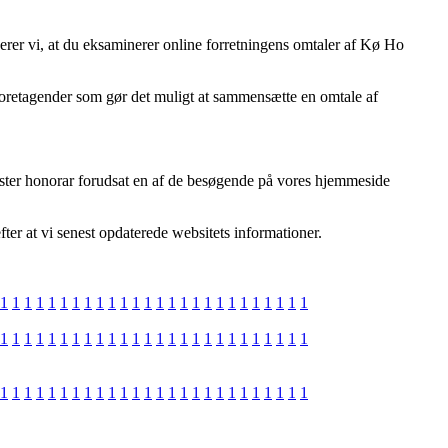
derer vi, at du eksaminerer online forretningens omtaler af Kø Ho
 foretagender som gør det muligt at sammensætte en omtale af
øster honorar forudsat en af de besøgende på vores hjemmeside
fter at vi senest opdaterede websitets informationer.
1
1
1
1
1
1
1
1
1
1
1
1
1
1
1
1
1
1
1
1
1
1
1
1
1
1
1
1
1
1
1
1
1
1
1
1
1
1
1
1
1
1
1
1
1
1
1
1
1
1
1
1
1
1
1
1
1
1
1
1
1
1
1
1
1
1
1
1
1
1
1
1
1
1
1
1
1
1