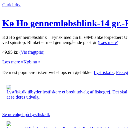
Chrichritv
Kø Ho gennemløbsblink-14 gr.-
Kø Ho gennemløbsblink – Fynsk medicin til sølvblanke torpedoer! Utal
ved spinstop. Blinket er med gennemgående plastrør
(Læs mere)
49.95
kr.
(Vis fragtpris)
Læs mere »
Køb nu »
De mest populære fiskeri-webshops er i øjeblikket
Lystfisk.dk
,
Fiskeg
Lystfisk.dk tilbyder lystfiskere et bredt udvalg af fiskegrej. Det skal
at se deres udvalg.
Se udvalget på Lystfisk.dk