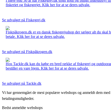
I mere end 50 år har Fiskegrej.dk solgt godt og billigt fiskeudstyr 
fiskeriet og fiskegrejet. Klik her for at se deres udvalg.
Se udvalget på Fiskegrej.dk
Fiskpåkrogen.dk er en dansk fiskegrejsshop der sælger alt du skal brug
betale. Klik her for at se deres udvalg.
Se udvalget på Fiskpåkrogen.dk
Hos Tackle.dk kan du købe en bred række af fiskegrej og outdoorartikle
bestiller en vare hjem. Klik her for at se deres udvalg.
Se udvalget på Tackle.dk
Vi har gennemgået de mest populære webshops og anmeldt dem med stjern
betalingsmuligheder.
Bedst anmeldte webshops