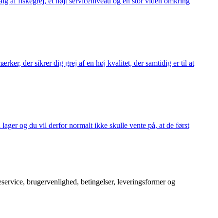
alg af fiskegrej, et højt serviceniveau og en stor viden omkring
ker, der sikrer dig grej af en høj kvalitet, der samtidig er til at
 lager og du vil derfor normalt ikke skulle vente på, at de først
service, brugervenlighed, betingelser, leveringsformer og