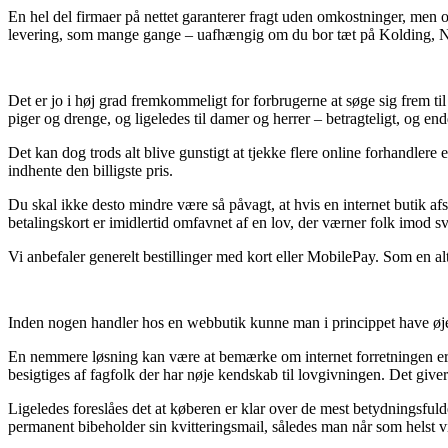
En hel del firmaer på nettet garanterer fragt uden omkostninger, men o
levering, som mange gange – uafhængig om du bor tæt på Kolding, Nybor
Det er jo i høj grad fremkommeligt for forbrugerne at søge sig frem til
piger og drenge, og ligeledes til damer og herrer – betragteligt, og e
Det kan dog trods alt blive gunstigt at tjekke flere online forhandle
indhente den billigste pris.
Du skal ikke desto mindre være så påvagt, at hvis en internet butik af
betalingskort er imidlertid omfavnet af en lov, der værner folk imod s
Vi anbefaler generelt bestillinger med kort eller MobilePay. Som en al
Inden nogen handler hos en webbutik kunne man i princippet have øje f
En nemmere løsning kan være at bemærke om internet forretningen er e-mæ
besigtiges af fagfolk der har nøje kendskab til lovgivningen. Det giver 
Ligeledes foreslåes det at køberen er klar over de mest betydningsfulde
permanent bibeholder sin kvitteringsmail, således man når som helst 