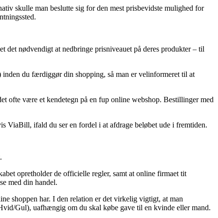
nativ skulle man beslutte sig for den mest prisbevidste mulighed for
ntningssted.
det det nødvendigt at nedbringe prisniveauet på deres produkter – til
 inden du færdiggør din shopping, så man er velinformeret til at
e det ofte være et kendetegn på en fup online webshop. Bestillinger med
ViaBill, ifald du ser en fordel i at afdrage beløbet ude i fremtiden.
.
et opretholder de officielle regler, samt at online firmaet tit
else med din handel.
e shoppen har. I den relation er det virkelig vigtigt, at man
/Hvid/Gul), uafhængig om du skal købe gave til en kvinde eller mand.