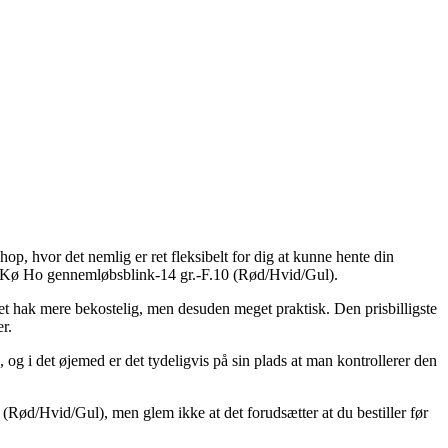
hop, hvor det nemlig er ret fleksibelt for dig at kunne hente din
af Kø Ho gennemløbsblink-14 gr.-F.10 (Rød/Hvid/Gul).
et hak mere bekostelig, men desuden meget praktisk. Den prisbilligste
r.
og i det øjemed er det tydeligvis på sin plads at man kontrollerer den
Rød/Hvid/Gul), men glem ikke at det forudsætter at du bestiller før