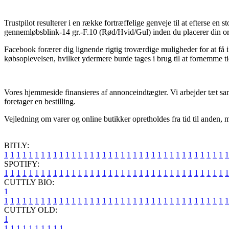
Trustpilot resulterer i en række fortræffelige genveje til at efterse 
gennemløbsblink-14 gr.-F.10 (Rød/Hvid/Gul) inden du placerer din or
Facebook forærer dig lignende rigtig troværdige muligheder for at få 
købsoplevelsen, hvilket ydermere burde tages i brug til at fornemme ti
Vores hjemmeside finansieres af annonceindtægter. Vi arbejder tæt sa
foretager en bestilling.
Vejledning om varer og online butikker opretholdes fra tid til anden, m
BITLY:
1
1
1
1
1
1
1
1
1
1
1
1
1
1
1
1
1
1
1
1
1
1
1
1
1
1
1
1
1
1
1
1
1
1
1
1
1
SPOTIFY:
1
1
1
1
1
1
1
1
1
1
1
1
1
1
1
1
1
1
1
1
1
1
1
1
1
1
1
1
1
1
1
1
1
1
1
1
1
CUTTLY BIO:
1
1
1
1
1
1
1
1
1
1
1
1
1
1
1
1
1
1
1
1
1
1
1
1
1
1
1
1
1
1
1
1
1
1
1
1
1
1
CUTTLY OLD:
1
1
1
1
1
1
1
1
1
1
1