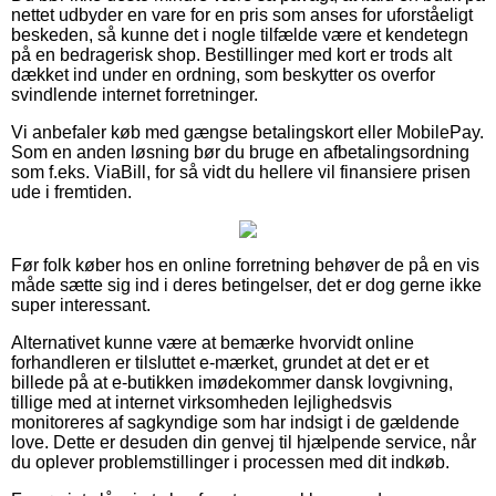
nettet udbyder en vare for en pris som anses for uforståeligt
beskeden, så kunne det i nogle tilfælde være et kendetegn
på en bedragerisk shop. Bestillinger med kort er trods alt
dækket ind under en ordning, som beskytter os overfor
svindlende internet forretninger.
Vi anbefaler køb med gængse betalingskort eller MobilePay.
Som en anden løsning bør du bruge en afbetalingsordning
som f.eks. ViaBill, for så vidt du hellere vil finansiere prisen
ude i fremtiden.
Før folk køber hos en online forretning behøver de på en vis
måde sætte sig ind i deres betingelser, det er dog gerne ikke
super interessant.
Alternativet kunne være at bemærke hvorvidt online
forhandleren er tilsluttet e-mærket, grundet at det er et
billede på at e-butikken imødekommer dansk lovgivning,
tillige med at internet virksomheden lejlighedsvis
monitoreres af sagkyndige som har indsigt i de gældende
love. Dette er desuden din genvej til hjælpende service, når
du oplever problemstillinger i processen med dit indkøb.