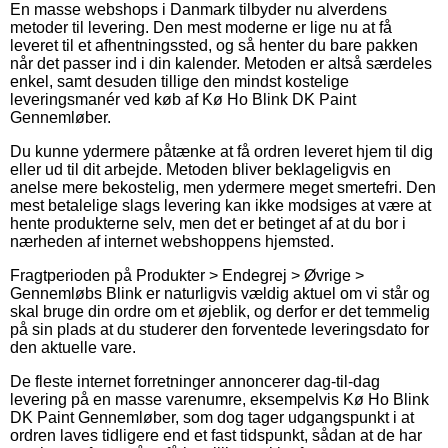
En masse webshops i Danmark tilbyder nu alverdens
metoder til levering. Den mest moderne er lige nu at få
leveret til et afhentningssted, og så henter du bare pakken
når det passer ind i din kalender. Metoden er altså særdeles
enkel, samt desuden tillige den mindst kostelige
leveringsmanér ved køb af Kø Ho Blink DK Paint
Gennemløber.
Du kunne ydermere påtænke at få ordren leveret hjem til dig
eller ud til dit arbejde. Metoden bliver beklageligvis en
anelse mere bekostelig, men ydermere meget smertefri. Den
mest betalelige slags levering kan ikke modsiges at være at
hente produkterne selv, men det er betinget af at du bor i
nærheden af internet webshoppens hjemsted.
Fragtperioden på Produkter > Endegrej > Øvrige >
Gennemløbs Blink er naturligvis vældig aktuel om vi står og
skal bruge din ordre om et øjeblik, og derfor er det temmelig
på sin plads at du studerer den forventede leveringsdato for
den aktuelle vare.
De fleste internet forretninger annoncerer dag-til-dag
levering på en masse varenumre, eksempelvis Kø Ho Blink
DK Paint Gennemløber, som dog tager udgangspunkt i at
ordren laves tidligere end et fast tidspunkt, sådan at de har