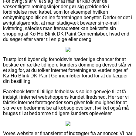
For øvrigt slår vi et slag for at man er klar over de
væsentligste retningslinjer der gør sig gældende i
forbindelse med købet, som for eksempel hvilken
ombytningspolitik online forretningen benytter. Derfor er det i
øvrigt afgørende, at man stadigvæk bevarer sin e-mail
kvittering, således man fremadrettet kan bekræfte sin
shopping af Kø Ho Blink DK Paint Gennemløber, hvad end
du søger efter varer til en pige eller dreng.
Trustpilot tilbyder dig forholdsvis hæderlige chancer for at
beskue en række tidligere kunders domme og derved slår vi
et slag for, at du tolker internet forretningens vurderinger af
Kø Ho Blink DK Paint Gennemløber forud for at du lægger
din bestilling.
Facebook fører til tillige forholdsvis solide genveje til at få
indsigt i internet webshoppens kundetilfredshed. Her ser vi
faktisk internet foretagender som giver folk mulighed for at
skrive en bedømmelse af købsoplevelsen, hvilket også må
bruges til at bedømme tidligere kunders oplevelser.
Vores website er finansieret af indtægter fra annoncer. Vi har