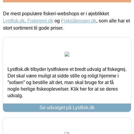
De mest populære fiskeri-webshops er i øjeblikket
Lystfisk.dk
,
Fiskegrej.dk
og
Fiskpåkrogen.dk
, som alle har et
stort sortiment til gode priser.
Lystfisk.dk tilbyder lystfiskere et bredt udvalg af fiskegrej.
Det skal være muligt at sidde stille og roligt hjemme i
”sofaen” og bestille alt det, man skal bruge for at få
nogle herlige fiskeoplevelser. Klik her for at se deres
udvalg.
Se udvalget på Lystfisk.dk