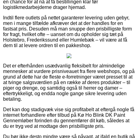
en chance for at nå at få bestillingen klar før
logistikmedarbejderne drager hjemad.
Indtil flere outlets på nettet garanterer levering uden gebyr,
men i mange tilfælde afkræver det at der handles for en
fastsat pris. Desuden må man snuppe den prisbilligste form
for fragt, hvilket ofte – uanset om du opholder sig tæt på
Holstebro, Frederikssund eller Humlebæk – vil være at få
dem til at levere ordren til en pakkeshop.
Det er efterhånden usædvanlig fleksibelt for almindelige
mennesker at vurdere prisniveauet fra flere webshops, og på
grund af dette har de fleste e-forretninger været presset til at
at tvinge salgsværdien på en række af deres produkter – til
piger og drenge, og samtidig også til herrer og damer –
eftertrykkeligt, og endda nogle gange sikre levering uden
betaling.
Det kan dog stadigvæk vise sig profitabelt at eftergå nogle få
internet forhandlere efter tilbud på Kø Ho Blink DK Paint
Gennemløber forinden du gennemfører dit køb, således at
du er tryg ved at modtage den prisbilligste pris.
Du bør ikke desto mindre være så påvagt, at ifald en butik på