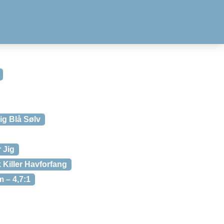
ig Blå Sølv
 Jig
Killer Havforfang
 – 4,7:1