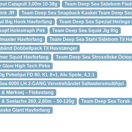
ut Catapult 3,00m 10-38g
Team Deep Sea Sidebom Fladf
ink JR
Team Deep Sea Snapback Kasket Team Deep Sea
al Big Hook Havforfang
Team Deep Sea Spezial Herings 
opf Holostraph Pirk
Team Deep Sea Squid Jig Rig
master Havforfang
Team Deep Sea Stahl Sidebom Til Ha
bånd Dobbeltpack Til Havstænger
mer Squid Havforfang
Team Deep Sea Strossfiske Octop
 Glow High Tech Pirke
 Pirkehjul FD 80, KL 8+1, Alu Spole, 4,1:1
Sea 6000 LH 2-GANG Venstrehåndet Saltwatersmultihjul
 & Mørksej – Fiskestang
& Seelachs 260, 2,60m – 50-120g
Team Deep Sea Torsk 
eske Giant Havforfang