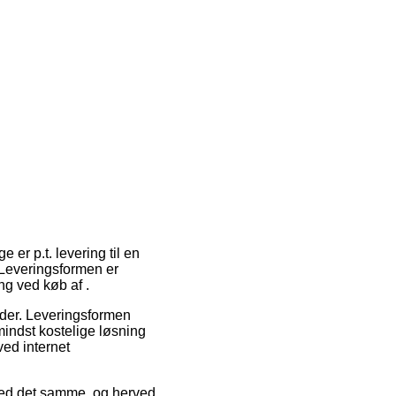
 er p.t. levering til en
 Leveringsformen er
ng ved køb af .
ejder. Leveringsformen
 mindst kostelige løsning
ved internet
med det samme, og herved