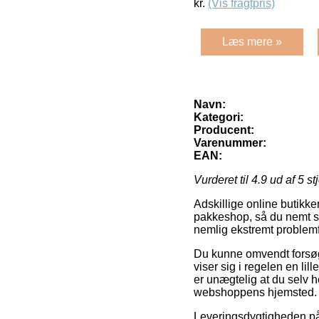
kr.
(Vis fragtpris)
Læs mere »
Navn:
Kategori:
Producent:
Varenummer:
EAN:
Vurderet til
4.9
ud af 5 st
Adskillige online butikker
pakkeshop, så du nemt se
nemlig ekstremt problemfr
Du kunne omvendt forsøge 
viser sig i regelen en li
er unægtelig at du selv 
webshoppens hjemsted.
Leveringsdygtigheden på