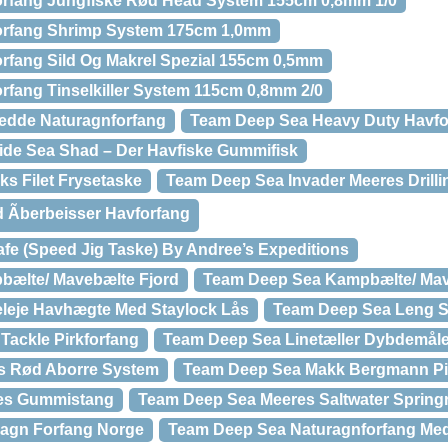
rfang Jungfiske Rød Head System 155cm 0,8mm 1/0
orfang Shrimp System 175cm 1,0mm
rfang Sild Og Makrel Spezial 155cm 0,5mm
fang Tinselkiller System 115cm 0,8mm 2/0
edde Naturagnforfang
Team Deep Sea Heavy Duty Havfo
ide Sea Shad – Der Havfiske Gummifisk
s Filet Frysetaske
Team Deep Sea Invader Meeres Drilli
 Ãberbeisser Havforfang
fe (Speed Jig Taske) By Andree’s Expeditions
ælte/ Mavebælte Fjord
Team Deep Sea Kampbælte/ Mav
leje Havhægte Med Staylock Lås
Team Deep Sea Leng S
Tackle Pirkforfang
Team Deep Sea Linetæller Dybdemåle
s Rød Aborre System
Team Deep Sea Makk Bergmann Pi
es Gummistang
Team Deep Sea Meeres Saltwater Spring
agn Forfang Norge
Team Deep Sea Naturagnforfang Med