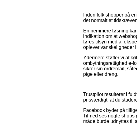
Inden folk shopper på en
det normalt et tidskræven
En nemmere løsning kan v
indikation om at webshop
føres tilsyn med af ekspe
oplever vanskeligheder i
Ydermere støtter vi at kø
ombytningsrettighed e-for
sikrer sin ordremail, sål
pige eller dreng.
Trustpilot resulterer i fu
prisværdigt, at du studer
Facebook byder på tillige
Tilmed ses nogle shops 
måde burde udnyttes til at