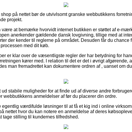
 shop på nettet bør de utvivlsomt granske webbutikkens forretni
de projekt.
ære at bemærke hvorvidt internet butikken er støttet af e-mær
pen anerkender gældende dansk lovgivning, tillige med at inter
rter der kender til reglerne på området. Desuden får du chance fo
 processen med dit køb.
ber er klar over de væsentligste regler der har betydning for han
retningen kører med. I relation til det er det i øvrigt afgørende,
edes man fremadrettet kan dokumentere ordren af , uanset om du s
ldt ud stabile muligheder for at finde ud af diverse andre forbrugere
er webbutikkens anmeldelser af før du placerer din ordre.
 egentlig værdifulde løsninger til at få et kig ind i online virk
på nettet hvor du kan notere en anmeldelse af deres købsoplev
 tage stilling til kundernes tilfredshed.