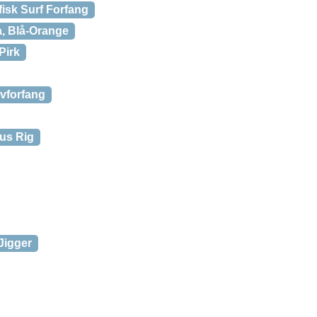
isk Surf Forfang
, Blå-Orange
Pirk
vforfang
us Rig
Jigger