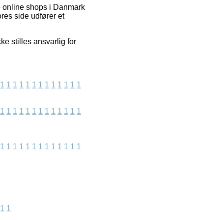
e online shops i Danmark
ores side udfører et
e stilles ansvarlig for
1
1
1
1
1
1
1
1
1
1
1
1
1
1
1
1
1
1
1
1
1
1
1
1
1
1
1
1
1
1
1
1
1
1
1
1
1
1
1
1
1