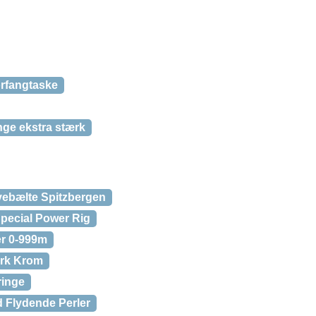
rfangtaske
nge ekstra stærk
ebælte Spitzbergen
pecial Power Rig
r 0-999m
rk Krom
ringe
 Flydende Perler