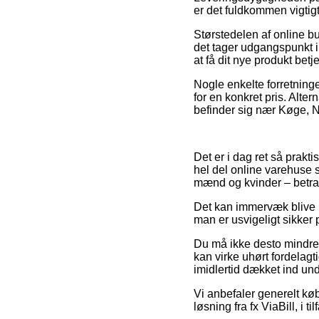
er det fuldkommen vigtigt
Størstedelen af online b
det tager udgangspunkt i
at få dit nye produkt bet
Nogle enkelte forretning
for en konkret pris. Alte
befinder sig nær Køge, Ny
Det er i dag ret så prakti
hel del online varehuse s
mænd og kvinder – betrag
Det kan immervæk blive lø
man er usvigeligt sikker p
Du må ikke desto mindre 
kan virke uhørt fordelagt
imidlertid dækket ind un
Vi anbefaler generelt kø
løsning fra fx ViaBill, i 