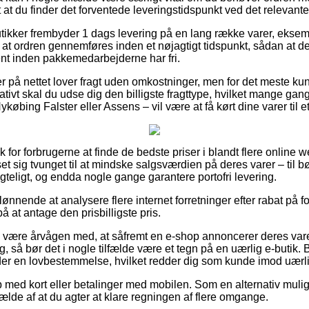
 at du finder det forventede leveringstidspunkt ved det relevante
utikker frembyder 1 dags levering på en lang række varer, eksem
 at ordren gennemføres inden et nøjagtigt tidspunkt, sådan at 
jent inden pakkemedarbejderne har fri.
er på nettet lover fragt uden omkostninger, men for det meste ku
rnativt skal du udse dig den billigste fragttype, hvilket mange g
købing Falster eller Assens – vil være at få kørt dine varer til e
sk for forbrugerne at finde de bedste priser i blandt flere online 
et sig tvunget til at mindske salgsværdien på deres varer – til bø
teligt, og endda nogle gange garantere portofri levering.
nnende at analysere flere internet forretninger efter rabat på fo
å at antage den prisbilligste pris.
være årvågen med, at såfremt en e-shop annoncerer deres varer
ig, så bør det i nogle tilfælde være et tegn på en uærlig e-butik. 
der en lovbestemmelse, hvilket redder dig som kunde imod uærl
b med kort eller betalinger med mobilen. Som en alternativ mul
tilfælde af at du agter at klare regningen af flere omgange.