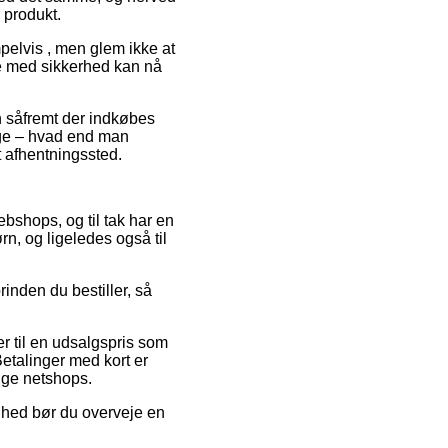
 produkt.
pelvis , men glem ikke at
de med sikkerhed kan nå
n såfremt der indkøbes
ange – hvad end man
t afhentningssted.
webshops, og til tak har en
rn, og ligeledes også til
rinden du bestiller, så
 til en udsalgspris som
Betalinger med kort er
ige netshops.
ighed bør du overveje en