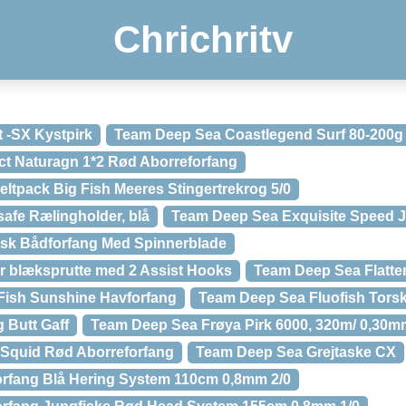
Chrichritv
 -SX Kystpirk
Team Deep Sea Coastlegend Surf 80-200g
ct Naturagn 1*2 Rød Aborreforfang
tpack Big Fish Meeres Stingertrekrog 5/0
afe Rælingholder, blå
Team Deep Sea Exquisite Speed J
isk Bådforfang Med Spinnerblade
r blæksprutte med 2 Assist Hooks
Team Deep Sea Flatter
Fish Sunshine Havforfang
Team Deep Sea Fluofish Torsk 
 Butt Gaff
Team Deep Sea Frøya Pirk 6000, 320m/ 0,30mm
Squid Rød Aborreforfang
Team Deep Sea Grejtaske CX
rfang Blå Hering System 110cm 0,8mm 2/0