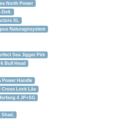
ea North Power
-Delt.
actors XL
opus Naturagnsystem
fect Sea Jigger Pirk
k Bull Head
 Power Handle
 Cross Lock Lås
forfang 4 JP+SG
1 Shad,