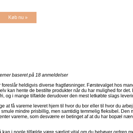
Køb nu »
jerner baseret på
18
anmeldelser
 foreslår heldigvis diverse fragtløsninger. Førstevalget hos mange
lv kan hente de bestilte produkter når du har mulighed for det.
i, og i mange tilfælde derudover den mest letkøbte slags leveri
at få varerne leveret hjem til hvor du bor eller til hvor du arb
lle smule mindre prisbillig, men samtidig temmelig fleksibel. Den
henter varerne, som desværre er betinget af at du har bopæl nær
 kan i nogle tilfælde være særligt vital om du behøver ordren 