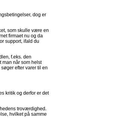
ngsbetingelser, dog er
ket, som skulle være en
net firmaet nu og da
r support, ifald du
dlen, f.eks. den
 at man når som helst
øger efter varer til en
s kritik og derfor er det
somhedens troværdighed.
else, hvilket på samme