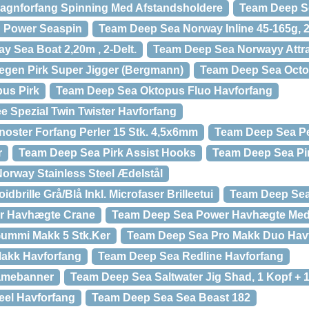
agnforfang Spinning Med Afstandsholdere
Team Deep S
 Power Seaspin
Team Deep Sea Norway Inline 45-165g, 2
 Sea Boat 2,20m , 2-Delt.
Team Deep Sea Norwayy Attr
gen Pirk Super Jigger (Bergmann)
Team Deep Sea Oct
us Pirk
Team Deep Sea Oktopus Fluo Havforfang
 Spezial Twin Twister Havforfang
oster Forfang Perler 15 Stk. 4,5x6mm
Team Deep Sea Per
r
Team Deep Sea Pirk Assist Hooks
Team Deep Sea Pir
orway Stainless Steel Ædelstål
brille Grå/Blå Inkl. Microfaser Brilleetui
Team Deep Sea
r Havhægte Crane
Team Deep Sea Power Havhægte Med
ummi Makk 5 Stk.Ker
Team Deep Sea Pro Makk Duo Hav
akk Havforfang
Team Deep Sea Redline Havforfang
amebanner
Team Deep Sea Saltwater Jig Shad, 1 Kopf + 
el Havforfang
Team Deep Sea Sea Beast 182