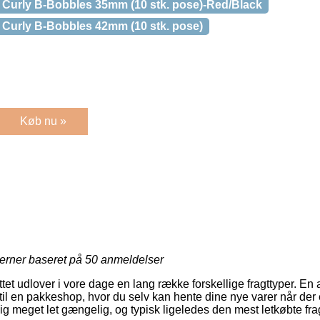
Curly B-Bobbles 35mm (10 stk. pose)-Red/Black
Curly B-Bobbles 42mm (10 stk. pose)
Køb nu »
jerner baseret på
50
anmeldelser
tet udlover i vore dage en lang række forskellige fragttyper. En
til en pakkeshop, hvor du selv kan hente dine nye varer når der er 
g meget let gængelig, og typisk ligeledes den mest letkøbte fra