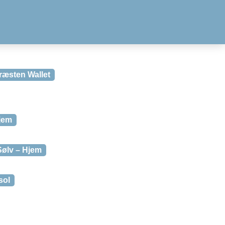
ræsten Wallet
jem
Sølv – Hjem
sol