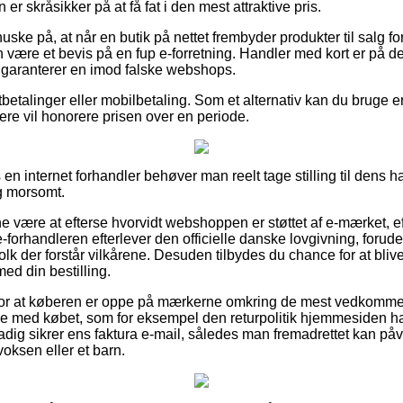
r skråsikker på at få fat i den mest attraktive pris.
ke på, at når en butik på nettet frembyder produkter til salg for 
n være et bevis på en fup e-forretning. Handler med kort er på d
m garanterer en imod falske webshops.
tbetalinger eller mobilbetaling. Som et alternativ kan du bruge e
ellere vil honorere prisen over en periode.
n internet forhandler behøver man reelt tage stilling til dens ha
g morsomt.
være at efterse hvorvidt webshoppen er støttet af e-mærket, e
 e-forhandleren efterlever den officielle danske lovgivning, forud
agfolk der forstår vilkårene. Desuden tilbydes du chance for at bliv
ed din bestilling.
lag for at køberen er oppe på mærkerne omkring de mest vedkom
else med købet, som for eksempel den returpolitik hjemmesiden h
dig sikrer ens faktura e-mail, således man fremadrettet kan påvis
oksen eller et barn.