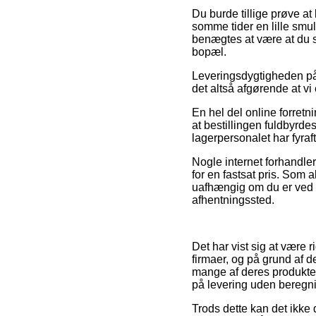
Du burde tillige prøve at 
somme tider en lille smul
benægtes at være at du s
bopæl.
Leveringsdygtigheden på 
det altså afgørende at vi
En hel del online forretn
at bestillingen fuldbyrde
lagerpersonalet har fyraf
Nogle internet forhandle
for en fastsat pris. Som
uafhængig om du er ved Ko
afhentningssted.
Det har vist sig at være r
firmaer, og på grund af d
mange af deres produkter
på levering uden beregn
Trods dette kan det ikke 