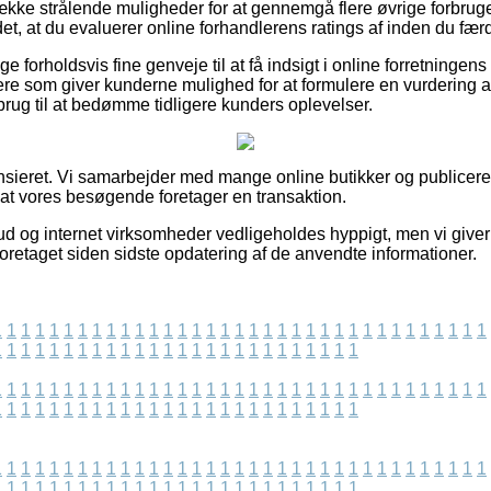
række strålende muligheder for at gennemgå flere øvrige forbru
det, at du evaluerer online forhandlerens ratings af inden du fæ
ge forholdsvis fine genveje til at få indsigt i online forretninge
re som giver kunderne mulighed for at formulere en vurdering a
 brug til at bedømme tidligere kunders oplevelser.
sieret. Vi samarbejder med mange online butikker og publicerer
sat vores besøgende foretager en transaktion.
ud og internet virksomheder vedligeholdes hyppigt, men vi giver
 foretaget siden sidste opdatering af de anvendte informationer.
1
1
1
1
1
1
1
1
1
1
1
1
1
1
1
1
1
1
1
1
1
1
1
1
1
1
1
1
1
1
1
1
1
1
1
1
1
1
1
1
1
1
1
1
1
1
1
1
1
1
1
1
1
1
1
1
1
1
1
1
1
1
1
1
1
1
1
1
1
1
1
1
1
1
1
1
1
1
1
1
1
1
1
1
1
1
1
1
1
1
1
1
1
1
1
1
1
1
1
1
1
1
1
1
1
1
1
1
1
1
1
1
1
1
1
1
1
1
1
1
1
1
1
1
1
1
1
1
1
1
1
1
1
1
1
1
1
1
1
1
1
1
1
1
1
1
1
1
1
1
1
1
1
1
1
1
1
1
1
1
1
1
1
1
1
1
1
1
1
1
1
1
1
1
1
1
1
1
1
1
1
1
1