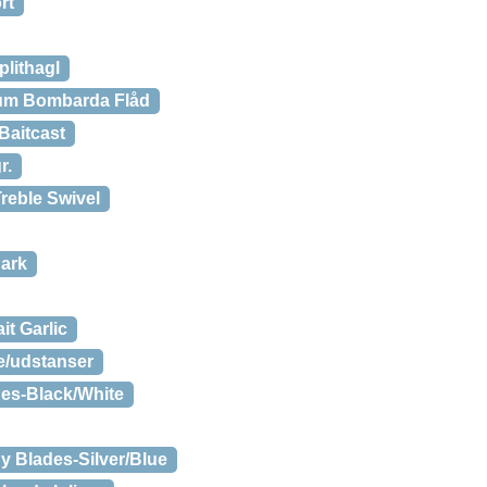
rt
lithagl
um Bombarda Flåd
Baitcast
r.
reble Swivel
dark
t Garlic
e/udstanser
es-Black/White
 Blades-Silver/Blue