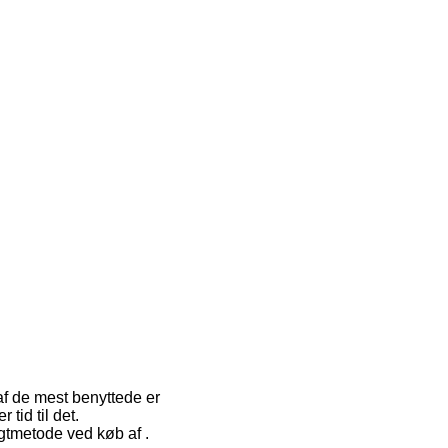
 af de mest benyttede er
tid til det.
gtmetode ved køb af .