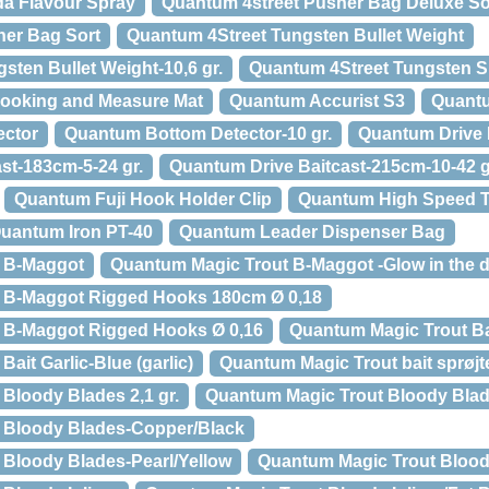
da Flavour Spray
Quantum 4street Pusher Bag Deluxe So
her Bag Sort
Quantum 4Street Tungsten Bullet Weight
sten Bullet Weight-10,6 gr.
Quantum 4Street Tungsten Sp
ooking and Measure Mat
Quantum Accurist S3
Quant
ector
Quantum Bottom Detector-10 gr.
Quantum Drive 
st-183cm-5-24 gr.
Quantum Drive Baitcast-215cm-10-42 g
Quantum Fuji Hook Holder Clip
Quantum High Speed T
uantum Iron PT-40
Quantum Leader Dispenser Bag
 B-Maggot
Quantum Magic Trout B-Maggot -Glow in the 
 B-Maggot Rigged Hooks 180cm Ø 0,18
 B-Maggot Rigged Hooks Ø 0,16
Quantum Magic Trout Bai
ait Garlic-Blue (garlic)
Quantum Magic Trout bait sprøjt
Bloody Blades 2,1 gr.
Quantum Magic Trout Bloody Blad
 Bloody Blades-Copper/Black
Bloody Blades-Pearl/Yellow
Quantum Magic Trout Bloody