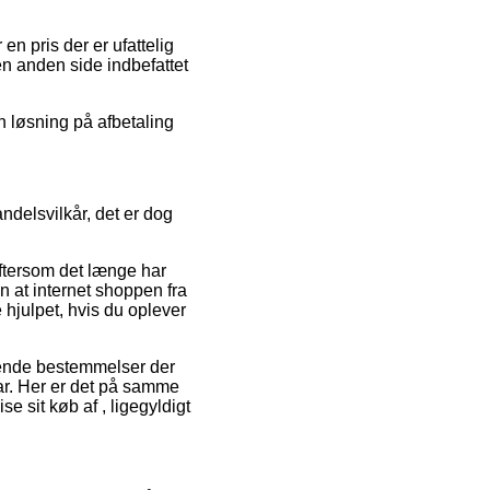
en pris der er ufattelig
en anden side indbefattet
n løsning på afbetaling
ndelsvilkår, det er dog
ftersom det længe har
en at internet shoppen fra
e hjulpet, hvis du oplever
mende bestemmelser der
ar. Her er det på samme
e sit køb af , ligegyldigt