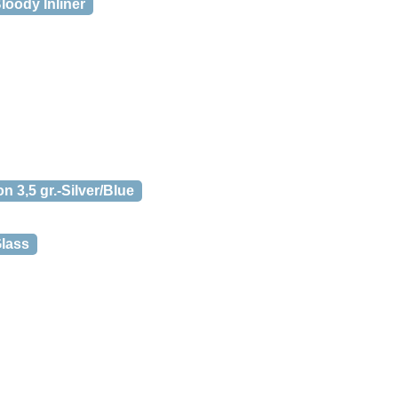
loody Inliner
 3,5 gr.-Silver/Blue
Glass