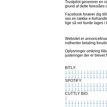
Trustpilot genererer en 
grund af dette foreslåes 
Facebook forærer dig tilli
ses en række e-forhandle
lige så vel burde tages i
Websitet er annoncefinan
indhenter betaling forud
Oplysninger omkring tilb
justeringer der er blevet
BITLY:
1
1
1
1
1
1
1
1
1
1
1
1
1
1
1
1
1
1
1
1
1
1
1
1
1
1
SPOTIFY:
1
1
1
1
1
1
1
1
1
1
1
1
1
1
1
1
1
1
1
1
1
1
1
1
1
1
CUTTLY BIO:
1
1
1
1
1
1
1
1
1
1
1
1
1
1
1
1
1
1
1
1
1
1
1
1
1
1
1