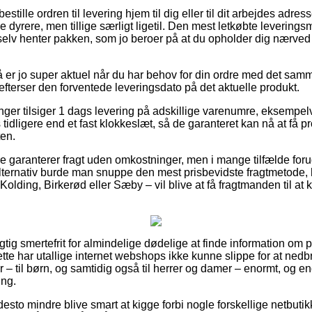
bestille ordren til levering hjem til dig eller til dit arbejdes ad
e dyrere, men tillige særligt ligetil. Den mest letkøbte levering
elv henter pakken, som jo beroer på at du opholder dig nærved 
er jo super aktuel når du har behov for din ordre med det samm
 efterser den forventede leveringsdato på det aktuelle produkt.
inger tilsiger 1 dags levering på adskillige varenumre, eksempelv
s tidligere end et fast klokkeslæt, så de garanteret kan nå at få p
ten.
re garanterer fragt uden omkostninger, men i mange tilfælde foru
 alternativ burde man snuppe den mest prisbevidste fragtmetode
lding, Birkerød eller Sæby – vil blive at få fragtmanden til at k
igtig smertefrit for almindelige dødelige at finde information om pr
ette har utallige internet webshops ikke kunne slippe for at ned
 – til børn, og samtidig også til herrer og damer – enormt, og
ing.
desto mindre blive smart at kigge forbi nogle forskellige netbuti