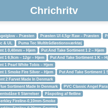
Chrichritv
nge/glow – Præsten
Præsten Ul 4,5gr Raw – Præsten
P
ic & UL
Puma Tec Multitrådløstionsværktøj
nt 1 0,40mm – Hjem
Put And Take Sortiment 1 2 – Hjem
nt 1 6,9cm – 12gr – Hjem
Put And Take Sortiment 1 K – H
nt 1 Pearl White Tobis – Hjem
nt 1 Smoke Fire Silver – Hjem
Put And Take Sortiment 1 
nt 2 Farvet Made In Denmark
Flue Sortiment Made In Denmark
PVC Classic Angel Para
entsdåse 6 Størrelser
Påspoling af fletline
-Berkley Fireline-0,10mm-Smoke