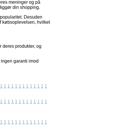
geres meninger og på
rdiggør din shopping.
ns popularitet. Desuden
f købsoplevelsen, hvilket
 deres produkter, og
 ingen garanti imod
1
1
1
1
1
1
1
1
1
1
1
1
1
1
1
1
1
1
1
1
1
1
1
1
1
1
1
1
1
1
1
1
1
1
1
1
1
1
1