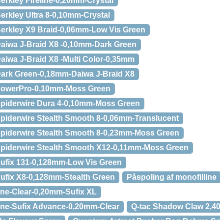
Berkley Fireline-0,20mm-Crystal
-Berkley Ultra 8-0,10mm-Crystal
-Berkley X9 Braid-0,06mm-Low Vis Green
-Daiwa J-Braid X8 -0,10mm-Dark Green
-Daiwa J-Braid X8 -Multi Color-0,35mm
e-Dark Green-0,18mm-Daiwa J-Braid X8
e-PowerPro-0,10mm-Moss Green
e-Spiderwire Dura 4-0,10mm-Moss Green
-Spiderwire Stealth Smooth 8-0,06mm-Translucent
e-Spiderwire Stealth Smooth 8-0,23mm-Moss Green
e-Spiderwire Stealth Smooth X12-0,11mm-Moss Green
-Sufix 131-0,128mm-Low Vis Green
-Sufix X8-0,128mm-Stealth Green
Påspoling af monofilline
line-Clear-0,20mm-Sufix XL
line-Sufix Advance-0,20mm-Clear
Q-tac Shadow Claw 2,4