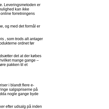
resse. Leveringsmetoden er
smulighed kan ikke
online forretningens
e, og med det formål er
is , som trods alt antager
rodukterne ordnet før
dsætter det at der købes
, hvilket mange gange –
øre pakken til et
iser i blandt flere e-
bringe salgspriserne på
 endda nogle gange byde
kker efter udsalg på inden