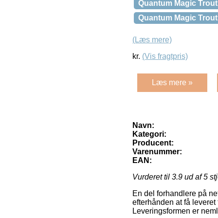
Quantum Magic Trout 
Quantum Magic Trout 
(Læs mere)
kr.
(Vis fragtpris)
Læs mere »
Navn:
Kategori:
Producent:
Varenummer:
EAN:
Vurderet til
3.9
ud af 5 st
En del forhandlere på net
efterhånden at få leveret 
Leveringsformen er nemli