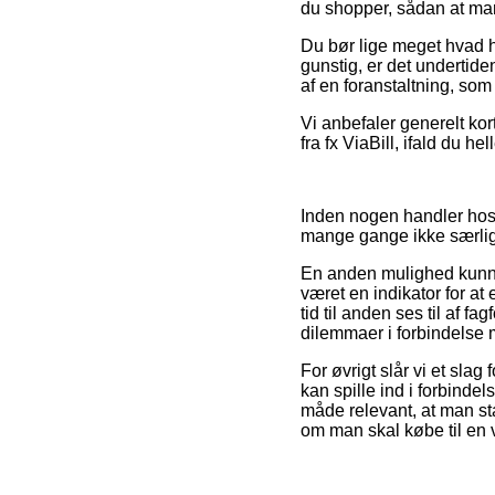
du shopper, sådan at man e
Du bør lige meget hvad hus
gunstig, er det undertide
af en foranstaltning, so
Vi anbefaler generelt kor
fra fx ViaBill, ifald du h
Inden nogen handler hos e
mange gange ikke særli
En anden mulighed kunne 
været en indikator for at
tid til anden ses til af f
dilemmaer i forbindelse m
For øvrigt slår vi et s
kan spille ind i forbind
måde relevant, at man sta
om man skal købe til en v