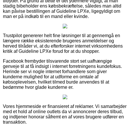
tilbyder. På grund af dette er det ydermere vigtigt, at man
stadig bibeholder ens købsbekræftelse, således man altid
kan påvise bestillingen af Guideline LPXe, ligegyldigt om
man er på indkøb til en mand eller kvinde.
Trustpilot genererer helt fine løsninger til at gennemgå en
længere række eksisterende brugeres anmeldelser og
herved tilråder vi, at du efterforsker internet virksomhedens
kritik af Guideline LPXe forud for at du shopper.
Facebook frembyder tilsvarende stort set uafhængige
genveje til at få indsigt i internet forretningens kundefokus.
Herinde ser vi nogle internet forhandlere som giver
kunderne mulighed for at udforme en omtale af
købsoplevelsen, hvilket tilmed burde anvendes til at
bedømme hvor glade kunderne er.
Vores hjemmeside er finansieret af reklamer. Vi samarbejder
med et hold af online outlets da vi annoncerer deres tilbud,
og indtjener honorar såfremt en af vores brugere udfører en
transaktion.