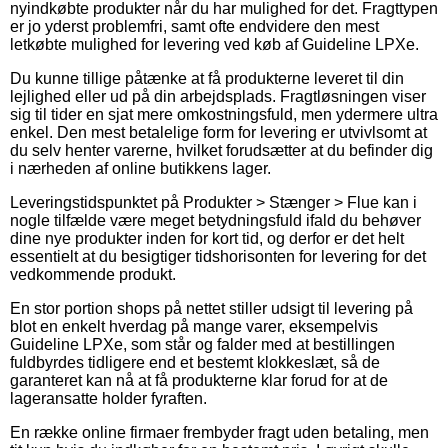
nyindkøbte produkter når du har mulighed for det. Fragttypen
er jo yderst problemfri, samt ofte endvidere den mest
letkøbte mulighed for levering ved køb af Guideline LPXe.
Du kunne tillige påtænke at få produkterne leveret til din
lejlighed eller ud på din arbejdsplads. Fragtløsningen viser
sig til tider en sjat mere omkostningsfuld, men ydermere ultra
enkel. Den mest betalelige form for levering er utvivlsomt at
du selv henter varerne, hvilket forudsætter at du befinder dig
i nærheden af online butikkens lager.
Leveringstidspunktet på Produkter > Stænger > Flue kan i
nogle tilfælde være meget betydningsfuld ifald du behøver
dine nye produkter inden for kort tid, og derfor er det helt
essentielt at du besigtiger tidshorisonten for levering for det
vedkommende produkt.
En stor portion shops på nettet stiller udsigt til levering på
blot en enkelt hverdag på mange varer, eksempelvis
Guideline LPXe, som står og falder med at bestillingen
fuldbyrdes tidligere end et bestemt klokkeslæt, så de
garanteret kan nå at få produkterne klar forud for at de
lageransatte holder fyraften.
En række online firmaer frembyder fragt uden betaling, men