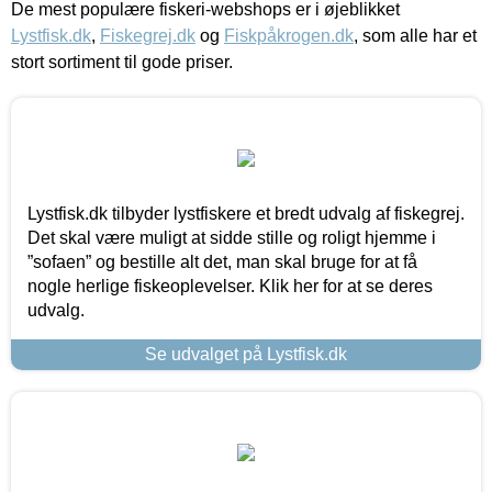
De mest populære fiskeri-webshops er i øjeblikket
Lystfisk.dk
,
Fiskegrej.dk
og
Fiskpåkrogen.dk
, som alle har et
stort sortiment til gode priser.
Lystfisk.dk tilbyder lystfiskere et bredt udvalg af fiskegrej.
Det skal være muligt at sidde stille og roligt hjemme i
”sofaen” og bestille alt det, man skal bruge for at få
nogle herlige fiskeoplevelser. Klik her for at se deres
udvalg.
Se udvalget på Lystfisk.dk