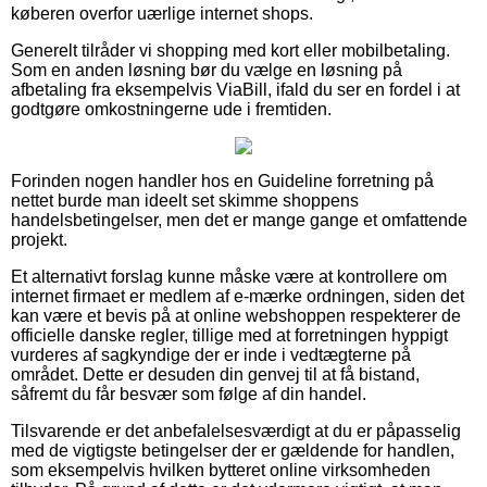
køberen overfor uærlige internet shops.
Generelt tilråder vi shopping med kort eller mobilbetaling.
Som en anden løsning bør du vælge en løsning på
afbetaling fra eksempelvis ViaBill, ifald du ser en fordel i at
godtgøre omkostningerne ude i fremtiden.
Forinden nogen handler hos en Guideline forretning på
nettet burde man ideelt set skimme shoppens
handelsbetingelser, men det er mange gange et omfattende
projekt.
Et alternativt forslag kunne måske være at kontrollere om
internet firmaet er medlem af e-mærke ordningen, siden det
kan være et bevis på at online webshoppen respekterer de
officielle danske regler, tillige med at forretningen hyppigt
vurderes af sagkyndige der er inde i vedtægterne på
området. Dette er desuden din genvej til at få bistand,
såfremt du får besvær som følge af din handel.
Tilsvarende er det anbefalelsesværdigt at du er påpasselig
med de vigtigste betingelser der er gældende for handlen,
som eksempelvis hvilken bytteret online virksomheden