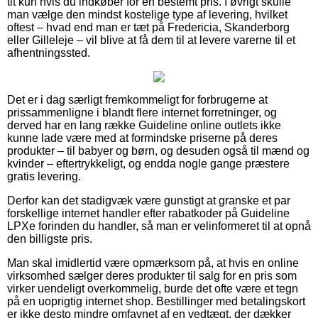
tit kun hvis du indkøber for en bestemt pris. I øvrigt skulle
man vælge den mindst kostelige type af levering, hvilket
oftest – hvad end man er tæt på Fredericia, Skanderborg
eller Gilleleje – vil blive at få dem til at levere varerne til et
afhentningssted.
Det er i dag særligt fremkommeligt for forbrugerne at
prissammenligne i blandt flere internet forretninger, og
derved har en lang række Guideline online outlets ikke
kunne lade være med at formindske priserne på deres
produkter – til babyer og børn, og desuden også til mænd og
kvinder – eftertrykkeligt, og endda nogle gange præstere
gratis levering.
Derfor kan det stadigvæk være gunstigt at granske et par
forskellige internet handler efter rabatkoder på Guideline
LPXe forinden du handler, så man er velinformeret til at opnå
den billigste pris.
Man skal imidlertid være opmærksom på, at hvis en online
virksomhed sælger deres produkter til salg for en pris som
virker uendeligt overkommelig, burde det ofte være et tegn
på en uoprigtig internet shop. Bestillinger med betalingskort
er ikke desto mindre omfavnet af en vedtægt, der dækker