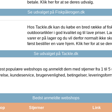
betale. Klik her for at se deres udvalg.
Se udvalget på Fiskpåkrogen.dk
Hos Tackle.dk kan du købe en bred række af fis
outdoorartikler i god kvalitet og til lave priser. L
varer er på lager og du vil derfor normalt ikke sk
først bestiller en vare hjem. Klik her for at se de
Se udvalget på Tackle.dk
t populære webshops og anmeldt dem med stjerner fra 1 til 5 ud
rrelse, kundeservice, brugervenlighed, betingelser, leveringsfor
Bedst anmeldte webshops
op
Stjerner
Link