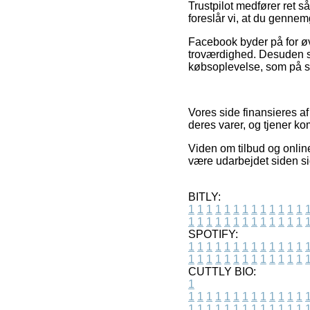
Trustpilot medfører ret 
foreslår vi, at du genne
Facebook byder på for øvr
troværdighed. Desuden se
købsoplevelse, som på s
Vores side finansieres a
deres varer, og tjener k
Viden om tilbud og onlin
være udarbejdet siden s
BITLY:
1
1
1
1
1
1
1
1
1
1
1
1
1
1
1
1
1
1
1
1
1
1
1
1
1
1
SPOTIFY:
1
1
1
1
1
1
1
1
1
1
1
1
1
1
1
1
1
1
1
1
1
1
1
1
1
1
CUTTLY BIO:
1
1
1
1
1
1
1
1
1
1
1
1
1
1
1
1
1
1
1
1
1
1
1
1
1
1
1