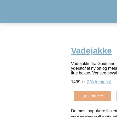
Vadejakke
Vadejakke fra Guideline i
yderstof af nylon og mesh
flue bokse. Venstre bry
1499
kr.
(Vis fragtpris)
Læs mere »
De mest populære fiskeri