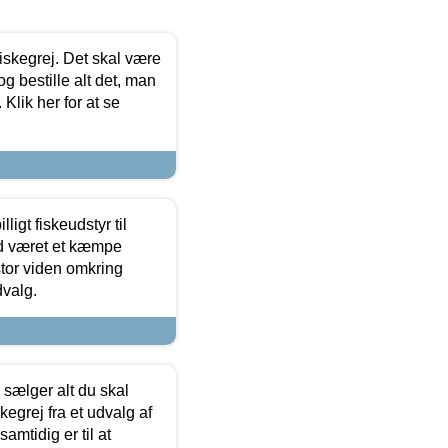
 fiskegrej. Det skal være
og bestille alt det, man
 Klik her for at se
ligt fiskeudstyr til
tid været et kæmpe
stor viden omkring
dvalg.
sælger alt du skal
skegrej fra et udvalg af
samtidig er til at