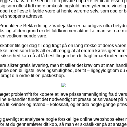
e at få varerne sendt til din private bopæl eller til adressen p
sig som oftest lidt mere omkostningsfuld, men ydermere virkeli
 dog i de fleste tilfælde være at hente varerne selv, som dog er b
ernet shoppens adresse.
Produkter > Beklædning > Vadejakker er naturligvis ultra betyd
luks, og af den grund er det fuldkommen aktuelt at man ser nærm
 den vedkommende vare.
skaber tilsiger dag-til-dag fragt på en lang række af deres var
ke, men som trods alt er afhængig af at ordren køres igennem ti
sikkerhed kan nå at få bestillingen hen til fragtfirmaet inden med
e sikrer gratis levering, men tit stiller det krav om at man handle
ibe den billigste leveringsmulighed, der tit – ligegyldigt om du
 bragt din ordre til en pakkeshop.
meget problemfrit for købere at lave prissammenligning fra diverse
eline e-handler fundet det nødvendigt at presse prisniveauet på
gså til kvinder og mænd – kolossalt, og endda nogle gange præs
ig gavnligt at analysere nogle forskellige online webshops efter
or at du gennemfører dit køb, så man er skråsikker på at antage