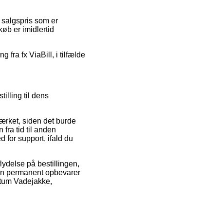
 salgspris som er
køb er imidlertid
fra fx ViaBill, i tilfælde
illing til dens
ærket, siden det burde
fra tid til anden
 for support, ifald du
flydelse på bestillingen,
t man permanent opbevarer
itum Vadejakke,