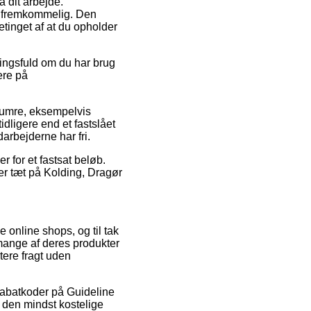
å dit arbejde.
g fremkommelig. Den
etinget af at du opholder
ningsfuld om du har brug
ere på
enumre, eksempelvis
dligere end et fastslået
arbejderne har fri.
r for et fastsat beløb.
 er tæt på Kolding, Dragør
 online shops, og til tak
 mange af deres produkter
tere fragt uden
 rabatkoder på Guideline
 den mindst kostelige