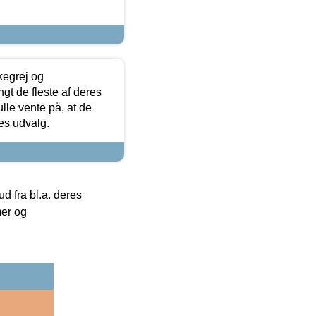
kegrej og
angt de fleste af deres
ulle vente på, at de
res udvalg.
 fra bl.a. deres
mer og