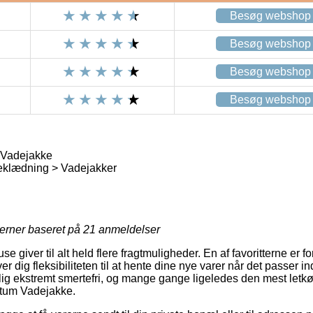
Besøg webshop
Besøg webshop
Besøg webshop
Besøg webshop
 Vadejakke
eklædning > Vadejakker
jerner baseret på
21
anmeldelser
e giver til alt held flere fragtmuligheder. En af favoritterne er for
r dig fleksibiliteten til at hente dine nye varer når det passer in
ig ekstremt smertefri, og mange gange ligeledes den mest letk
itum Vadejakke.