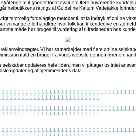
så strålende muligheder for at evaluere flere nuværende kunders 
mgår netbutikkens ratings af Guideline Kaitum Vadejakke forinde
igt temmelig fordelagtige metoder til at få indtryk af online vi
r vi mange e-forhandlere hvor folk kan tilkendegive en anmeld
amme måde bør bruges til vurdering af tilfredsheden hos kunde
f reklameindtægter. Vi har samarbejder med flere online selskab
ommission ifald en bruger fra vores website gennemfører en hand
e selskaber opdateres hele tiden, men vi påtager os intet ansvar
idste opdatering af hjemmesidens data.
1
1
1
1
1
1
1
1
1
1
1
1
1
1
1
1
1
1
1
1
1
1
1
1
1
1
1
1
1
1
1
1
1
1
1
1
1
1
1
1
1
1
1
1
1
1
1
1
1
1
1
1
1
1
1
1
1
1
1
1
1
1
1
1
1
1
1
1
1
1
1
1
1
1
1
1
1
1
1
1
1
1
1
1
1
1
1
1
1
1
1
1
1
1
1
1
1
1
1
1
1
1
1
1
1
1
1
1
1
1
1
1
1
1
1
1
1
1
1
1
1
1
1
1
1
1
1
1
1
1
1
1
1
1
1
1
1
1
1
1
1
1
1
1
1
1
1
1
1
1
1
1
1
1
1
1
1
1
1
1
1
1
1
1
1
1
1
1
1
1
1
1
1
1
1
1
1
1
1
1
1
1
1