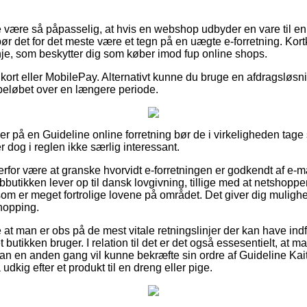
 være så påpasselig, at hvis en webshop udbyder en vare til en
 bør det for det meste være et tegn på en uægte e-forretning. Kort
inje, som beskytter dig som køber imod fup online shops.
kort eller MobilePay. Alternativt kunne du bruge en afdragsløsning 
 beløbet over en længere periode.
er på en Guideline online forretning bør de i virkeligheden tage st
r dog i reglen ikke særlig interessant.
for være at granske hvorvidt e-forretningen er godkendt af e-m
bbutikken lever op til dansk lovgivning, tillige med at netshoppen 
m er meget fortrolige lovene på området. Det giver dig mulighed
hopping.
ke at man er obs på de mest vitale retningslinjer der kan have ind
et butikken bruger. I relation til det er det også essesentielt, a
man en anden gang vil kunne bekræfte sin ordre af Guideline Ka
kig efter et produkt til en dreng eller pige.