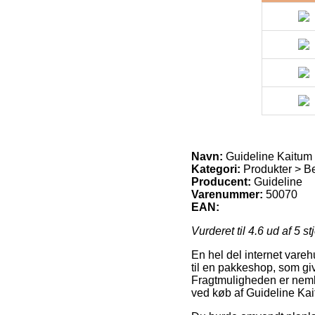
Navn:
Guideline Kaitum
Kategori:
Produkter > B
Producent:
Guideline
Varenummer:
50070
EAN:
Vurderet til
4.6
ud af 5 st
En hel del internet varehus
til en pakkeshop, som give
Fragtmuligheden er neml
ved køb af Guideline Ka