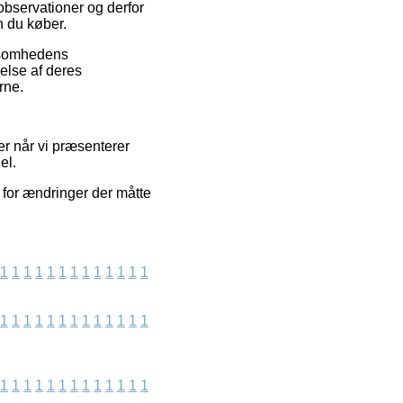
observationer og derfor
n du køber.
rksomhedens
else af deres
rne.
er når vi præsenterer
el.
 for ændringer der måtte
1
1
1
1
1
1
1
1
1
1
1
1
1
1
1
1
1
1
1
1
1
1
1
1
1
1
1
1
1
1
1
1
1
1
1
1
1
1
1