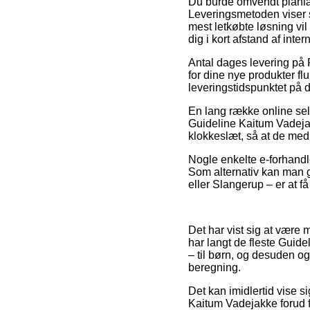
Du burde omvendt planlægg
Leveringsmetoden viser 
mest letkøbte løsning vil
dig i kort afstand af int
Antal dages levering på 
for dine nye produkter f
leveringstidspunktet på
En lang række online sel
Guideline Kaitum Vadejak
klokkeslæt, så at de med 
Nogle enkelte e-forhandler
Som alternativ kan man gr
eller Slangerup – er at få
Det har vist sig at være 
har langt de fleste Guid
– til børn, og desuden o
beregning.
Det kan imidlertid vise s
Kaitum Vadejakke forud f