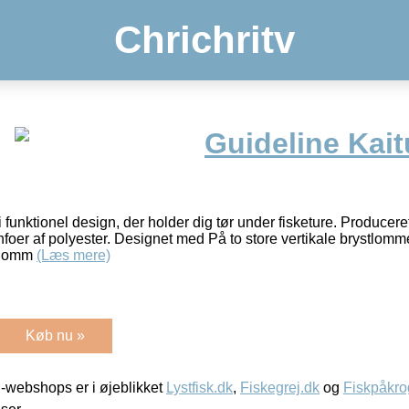
Chrichritv
Guideline Kai
 funktionel design, der holder dig tør under fisketure. Producer
foer af polyester. Designet med På to store vertikale brystlommer
stlomm
(Læs mere)
Køb nu »
-webshops er i øjeblikket
Lystfisk.dk
,
Fiskegrej.dk
og
Fiskpåkro