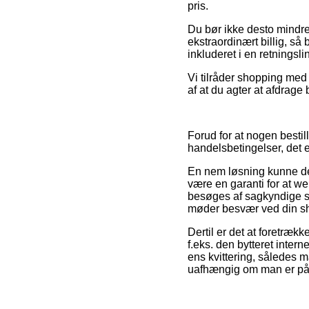
pris.
Du bør ikke desto mindre
ekstraordinært billig, så
inkluderet i en retningsl
Vi tilråder shopping med 
af at du agter at afdrage
Forud for at nogen bestill
handelsbetingelser, det e
En nem løsning kunne der
være en garanti for at we
besøges af sagkyndige so
møder besvær ved din s
Dertil er det at foretræk
f.eks. den bytteret intern
ens kvittering, således 
uafhængig om man er på ud