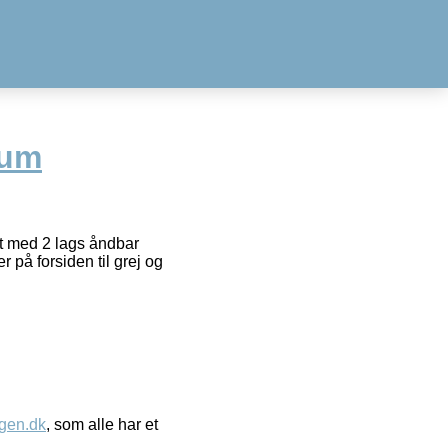
tum
et med 2 lags åndbar
 på forsiden til grej og
gen.dk
, som alle har et