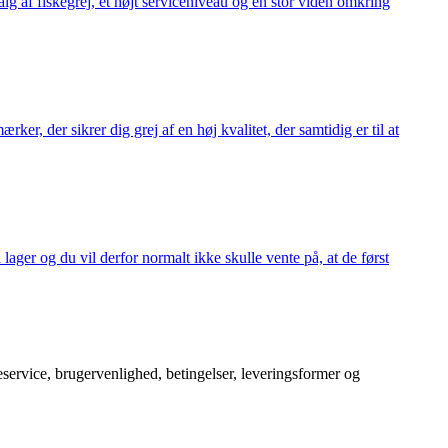
alg af fiskegrej, et højt serviceniveau og en stor viden omkring
ker, der sikrer dig grej af en høj kvalitet, der samtidig er til at
 lager og du vil derfor normalt ikke skulle vente på, at de først
service, brugervenlighed, betingelser, leveringsformer og