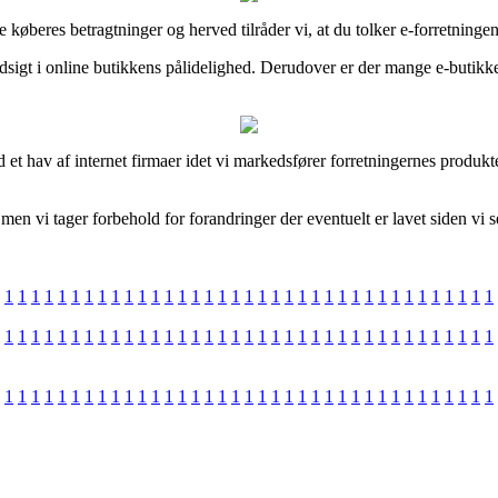
le køberes betragtninger og herved tilråder vi, at du tolker e-forretnin
ndsigt i online butikkens pålidelighed. Derudover er der mange e-butik
 et hav af internet firmaer idet vi markedsfører forretningernes produkt
men vi tager forbehold for forandringer der eventuelt er lavet siden vi 
1
1
1
1
1
1
1
1
1
1
1
1
1
1
1
1
1
1
1
1
1
1
1
1
1
1
1
1
1
1
1
1
1
1
1
1
1
1
1
1
1
1
1
1
1
1
1
1
1
1
1
1
1
1
1
1
1
1
1
1
1
1
1
1
1
1
1
1
1
1
1
1
1
1
1
1
1
1
1
1
1
1
1
1
1
1
1
1
1
1
1
1
1
1
1
1
1
1
1
1
1
1
1
1
1
1
1
1
1
1
1