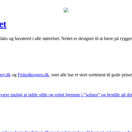
et
r laks og havørred i alle størrelser. Nettet er designet til at bære på ry
rej.dk
og
Fiskpåkrogen.dk
, som alle har et stort sortiment til gode priser
 være muligt at sidde stille og roligt hjemme i ”sofaen” og bestille alt de