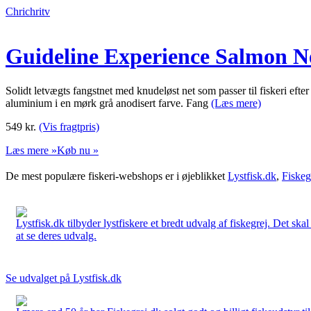
Chrichritv
Guideline Experience Salmon N
Solidt letvægts fangstnet med knudeløst net som passer til fiskeri efte
aluminium i en mørk grå anodisert farve. Fang
(Læs mere)
549
kr.
(Vis fragtpris)
Læs mere »
Køb nu »
De mest populære fiskeri-webshops er i øjeblikket
Lystfisk.dk
,
Fiskeg
Lystfisk.dk tilbyder lystfiskere et bredt udvalg af fiskegrej. Det skal
at se deres udvalg.
Se udvalget på Lystfisk.dk