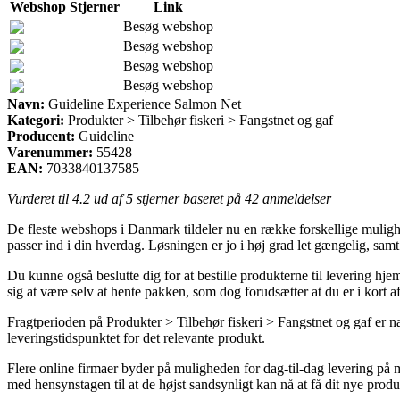
Webshop
Stjerner
Link
Besøg webshop
Besøg webshop
Besøg webshop
Besøg webshop
Navn:
Guideline Experience Salmon Net
Kategori:
Produkter > Tilbehør fiskeri > Fangstnet og gaf
Producent:
Guideline
Varenummer:
55428
EAN:
7033840137585
Vurderet til
4.2
ud af 5 stjerner baseret på
42
anmeldelser
De fleste webshops i Danmark tildeler nu en række forskellige mulighed
passer ind i din hverdag. Løsningen er jo i høj grad let gængelig, sa
Du kunne også beslutte dig for at bestille produkterne til levering hjem t
sig at være selv at hente pakken, som dog forudsætter at du er i kort 
Fragtperioden på Produkter > Tilbehør fiskeri > Fangstnet og gaf er nat
leveringstidspunktet for det relevante produkt.
Flere online firmaer byder på muligheden for dag-til-dag levering på 
med hensynstagen til at de højst sandsynligt kan nå at få dit nye produk