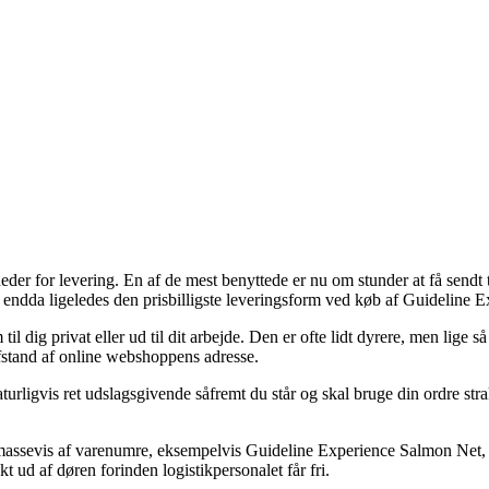
er for levering. En af de mest benyttede er nu om stunder at få sendt til
mt endda ligeledes den prisbilligste leveringsform ved køb af Guideline
il dig privat eller ud til dit arbejde. Den er ofte lidt dyrere, men lige s
afstand af online webshoppens adresse.
urligvis ret udslagsgivende såfremt du står og skal bruge din ordre stra
massevis af varenumre, eksempelvis Guideline Experience Salmon Net, som 
t ud af døren forinden logistikpersonalet får fri.