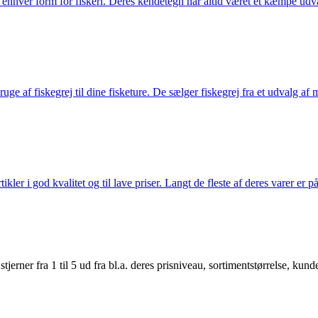
til enhver form for fiskeri. Deres kendetegn har altid været et kæmpe udv
e af fiskegrej til dine fisketure. De sælger fiskegrej fra et udvalg af mær
r i god kvalitet og til lave priser. Langt de fleste af deres varer er på
er fra 1 til 5 ud fra bl.a. deres prisniveau, sortimentstørrelse, kunde