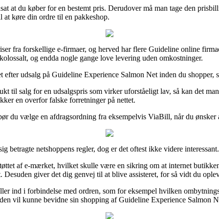
udsat at du køber for en bestemt pris. Derudover må man tage den prisbi
l at køre din ordre til en pakkeshop.
ser fra forskellige e-firmaer, og herved har flere Guideline online firma
– kolossalt, og endda nogle gange love levering uden omkostninger.
tet efter udsalg på Guideline Experience Salmon Net inden du shopper, så
ukt til salg for en udsalgspris som virker uforståeligt lav, så kan det 
kker en overfor falske forretninger på nettet.
v bør du vælge en afdragsordning fra eksempelvis ViaBill, når du ønsker 
g betragte netshoppens regler, dog er det oftest ikke videre interessant.
ttet af e-mærket, hvilket skulle være en sikring om at internet butikken 
esuden giver det dig genvej til at blive assisteret, for så vidt du opl
iller ind i forbindelse med ordren, som for eksempel hvilken ombytningsret
tiden vil kunne bevidne sin shopping af Guideline Experience Salmon Net