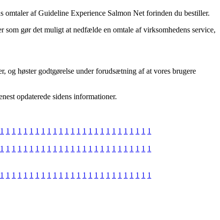
gens omtaler af Guideline Experience Salmon Net forinden du bestiller.
ker som gør det muligt at nedfælde en omtale af virksomhedens service,
er, og høster godtgørelse under forudsætning af at vores brugere
senest opdaterede sidens informationer.
1
1
1
1
1
1
1
1
1
1
1
1
1
1
1
1
1
1
1
1
1
1
1
1
1
1
1
1
1
1
1
1
1
1
1
1
1
1
1
1
1
1
1
1
1
1
1
1
1
1
1
1
1
1
1
1
1
1
1
1
1
1
1
1
1
1
1
1
1
1
1
1
1
1
1
1
1
1