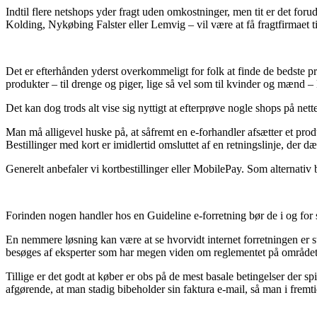
Indtil flere netshops yder fragt uden omkostninger, men tit er det for
Kolding, Nykøbing Falster eller Lemvig – vil være at få fragtfirmaet ti
Det er efterhånden yderst overkommeligt for folk at finde de bedste pri
produkter – til drenge og piger, lige så vel som til kvinder og mænd 
Det kan dog trods alt vise sig nyttigt at efterprøve nogle shops på net
Man må alligevel huske på, at såfremt en e-forhandler afsætter et prod
Bestillinger med kort er imidlertid omsluttet af en retningslinje, der dæ
Generelt anbefaler vi kortbestillinger eller MobilePay. Som alternati
Forinden nogen handler hos en Guideline e-forretning bør de i og for si
En nemmere løsning kan være at se hvorvidt internet forretningen er stø
besøges af eksperter som har megen viden om reglementet på området. D
Tillige er det godt at køber er obs på de mest basale betingelser der sp
afgørende, at man stadig bibeholder sin faktura e-mail, så man i frem