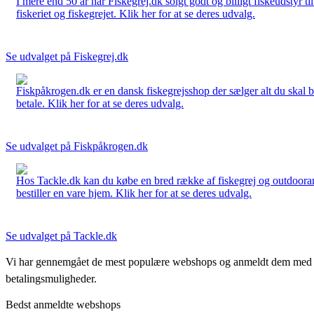
I mere end 50 år har Fiskegrej.dk solgt godt og billigt fiskeudstyr 
fiskeriet og fiskegrejet. Klik her for at se deres udvalg.
Se udvalget på Fiskegrej.dk
Fiskpåkrogen.dk er en dansk fiskegrejsshop der sælger alt du skal brug
betale. Klik her for at se deres udvalg.
Se udvalget på Fiskpåkrogen.dk
Hos Tackle.dk kan du købe en bred række af fiskegrej og outdoorartikle
bestiller en vare hjem. Klik her for at se deres udvalg.
Se udvalget på Tackle.dk
Vi har gennemgået de mest populære webshops og anmeldt dem med stjern
betalingsmuligheder.
Bedst anmeldte webshops