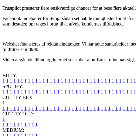
Trustpilot præsterer flere ønskværdige chancer for at bese flere aktuel
Facebook indebærer for øvrigt sådan set habile muligheder for at få i
som desuden bør tages i brug til at afveje kundernes tilfredshed.
Websitet finansieres af reklameindtægter. Vi har tætte samarbejder med
fuldfører et indkøb.
Viden angående tilbud og internet selskaber ajourføres rutinemæssigt, 
BITLY:
1
1
1
1
1
1
1
1
1
1
1
1
1
1
1
1
1
1
1
1
1
1
1
1
1
1
1
1
1
1
1
1
1
1
1
1
1
SPOTIFY:
1
1
1
1
1
1
1
1
1
1
1
1
1
1
1
1
1
1
1
1
1
1
1
1
1
1
1
1
1
1
1
1
1
1
1
1
1
CUTTLY BIO:
1
1
1
1
1
1
1
1
1
1
1
1
1
1
1
1
1
1
1
1
1
1
1
1
1
1
1
1
1
1
1
1
1
1
1
1
1
1
CUTTLY OLD:
1
1
1
1
1
1
1
1
1
1
1
MEDIUM:
1
1
1
1
1
1
1
1
1
1