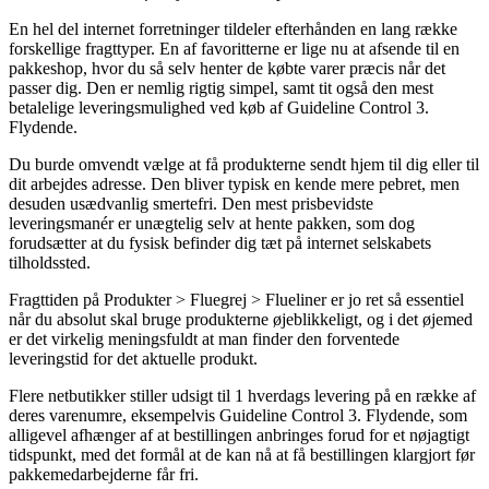
En hel del internet forretninger tildeler efterhånden en lang række
forskellige fragttyper. En af favoritterne er lige nu at afsende til en
pakkeshop, hvor du så selv henter de købte varer præcis når det
passer dig. Den er nemlig rigtig simpel, samt tit også den mest
betalelige leveringsmulighed ved køb af Guideline Control 3.
Flydende.
Du burde omvendt vælge at få produkterne sendt hjem til dig eller til
dit arbejdes adresse. Den bliver typisk en kende mere pebret, men
desuden usædvanlig smertefri. Den mest prisbevidste
leveringsmanér er unægtelig selv at hente pakken, som dog
forudsætter at du fysisk befinder dig tæt på internet selskabets
tilholdssted.
Fragttiden på Produkter > Fluegrej > Flueliner er jo ret så essentiel
når du absolut skal bruge produkterne øjeblikkeligt, og i det øjemed
er det virkelig meningsfuldt at man finder den forventede
leveringstid for det aktuelle produkt.
Flere netbutikker stiller udsigt til 1 hverdags levering på en række af
deres varenumre, eksempelvis Guideline Control 3. Flydende, som
alligevel afhænger af at bestillingen anbringes forud for et nøjagtigt
tidspunkt, med det formål at de kan nå at få bestillingen klargjort før
pakkemedarbejderne får fri.