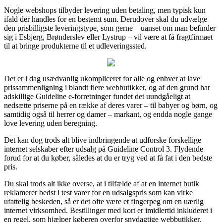
Nogle webshops tilbyder levering uden betaling, men typisk kun
ifald der handles for en bestemt sum. Derudover skal du udvælge
den prisbilligste leveringstype, som gerne – uanset om man befinder
sig i Esbjerg, Brønderslev eller Lystrup – vil være at få fragtfirmaet
til at bringe produkterne til et udleveringssted.
Det er i dag usædvanlig ukompliceret for alle og enhver at lave
prissammenligning i blandt flere webbutikker, og af den grund har
adskillige Guideline e-forretninger fundet det uundgåeligt at
nedsætte priserne på en række af deres varer – til babyer og børn, og
samtidig også til herrer og damer – markant, og endda nogle gange
love levering uden beregning.
Det kan dog trods alt blive indbringende at udforske forskellige
internet selskaber efter udsalg på Guideline Control 3. Flydende
forud for at du køber, således at du er tryg ved at få fat i den bedste
pris.
Du skal trods alt ikke overse, at i tilfælde af at en internet butik
reklamerer bedst i test varer for en udsalgspris som kan virke
ufattelig beskeden, så er det ofte være et fingerpeg om en uærlig
internet virksomhed. Bestillinger med kort er imidlertid inkluderet i
en regel, som hjælper køberen overfor snydagtige webbutikker.