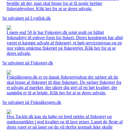
bestille alt det, man skal bruge for at få nogle herlige
fiskeoplevelser. Klik her for at se deres udvalg.
Se udvalget på Lystfisk.dk
I mere end 50 år har Fiskegrej.dk solgt godt og billigt
fiskeudstyr til enhver form for fiskeri. Deres kendetegn har altid
været et kæmpe udvalg af fiskegrej, et højt serviceniveau og en
stor viden omkring fiskeriet og fiskegrejet. Klik her for at se
deres udvalg.
Se udvalget på Fiskegrej.dk
Fiskpåkrogen.dk er en dansk fiskegrejsshop der sælger alt du
skal bruge af fiskegrej til dine fisketure. De sælger fiskegrej fra
et udvalg af mærker, der sikrer dig grej af en høj kvalitet, der
samtidig er til at betale. Klik her for at se deres udvalg.
Se udvalget på Fiskpåkrogen.dk
Hos Tackle.dk kan du købe en bred række af fiskegrej og
outdoorartikler i god kvalitet og til lave priser. Langt de fleste af
deres varer er på lager og du vil derfor normalt ikke skulle