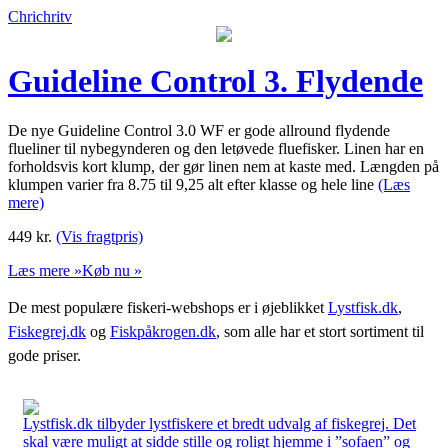
Chrichritv
Guideline Control 3. Flydende
De nye Guideline Control 3.0 WF er gode allround flydende
flueliner til nybegynderen og den letøvede fluefisker. Linen har en
forholdsvis kort klump, der gør linen nem at kaste med. Længden på
klumpen varier fra 8.75 til 9,25 alt efter klasse og hele line
(Læs
mere)
449
kr.
(Vis fragtpris)
Læs mere »
Køb nu »
De mest populære fiskeri-webshops er i øjeblikket
Lystfisk.dk
,
Fiskegrej.dk
og
Fiskpåkrogen.dk
, som alle har et stort sortiment til
gode priser.
Lystfisk.dk tilbyder lystfiskere et bredt udvalg af fiskegrej. Det
skal være muligt at sidde stille og roligt hjemme i ”sofaen” og