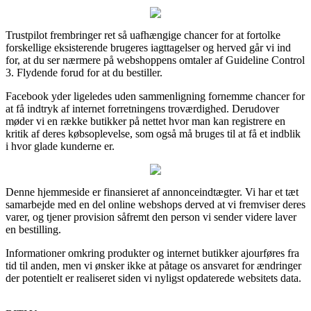
Trustpilot frembringer ret så uafhængige chancer for at fortolke
forskellige eksisterende brugeres iagttagelser og herved går vi ind
for, at du ser nærmere på webshoppens omtaler af Guideline Control
3. Flydende forud for at du bestiller.
Facebook yder ligeledes uden sammenligning fornemme chancer for
at få indtryk af internet forretningens troværdighed. Derudover
møder vi en række butikker på nettet hvor man kan registrere en
kritik af deres købsoplevelse, som også må bruges til at få et indblik
i hvor glade kunderne er.
Denne hjemmeside er finansieret af annonceindtægter. Vi har et tæt
samarbejde med en del online webshops derved at vi fremviser deres
varer, og tjener provision såfremt den person vi sender videre laver
en bestilling.
Informationer omkring produkter og internet butikker ajourføres fra
tid til anden, men vi ønsker ikke at påtage os ansvaret for ændringer
der potentielt er realiseret siden vi nyligst opdaterede websitets data.