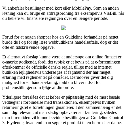
Vi anbefaler bestillinger med kort eller MobilePay. Som en anden
løsning kan du bruge en afdragsordning fra eksempelvis ViaBill, når
du hellere vil finansiere regningen over en længere periode.
Forud for at nogen shopper hos en Guideline forhandler på nettet
burde de i og for sig læse webbutikkens handelsaftale, dog er det
ofte en tidskrævende opgave.
Et alternativt forslag kunne være at undersøge om online firmaet er
e-mærke godkendt, fordi det typisk er et bevis på at e-forretningen
efterkommer de officielle danske regler, tillige med at internet
butikken lejlighedsvis undersøges af fagmænd der har meget
erfaring med reglementet på området. Derudover giver det dig
mulighed for en håndsrækning, ifald du bliver udsat for
problemstillinger som følge af din ordre.
Yderligere foreslåes det at køber er påpasselig med de mest basale
vedtægter i forbindelse med transaktionen, eksempelvis hvilken
returneringsret e-forretningen garanterer. I den sammenhæng er det
samtidig relevant, at man stadig opbevarer sin kvittering, således
man i fremtiden vil kunne bevidne bestillingen af Guideline Control
3. Flydende, hvad end man søger et produkt til en herre eller dame.