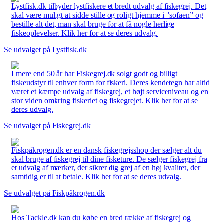
Lystfisk.dk tilbyder lystfiskere et bredt udvalg af fiskegrej. Det
skal være muligt at sidde stille og roligt hjemme i ”sofaen” og
bestille alt det, man skal bruge for at få nogle herlige
fiskeoplevelser. Klik her for at se deres udvalg.
Se udvalget på Lystfisk.dk
I mere end 50 år har Fiskegrej.dk solgt godt og billigt
fiskeudstyr til enhver form for fiskeri. Deres kendetegn har altid
været et kæmpe udvalg af fiskegrej, et højt serviceniveau og en
stor viden omkring fiskeriet og fiskegrejet. Klik her for at se
deres udvalg.
Se udvalget på Fiskegrej.dk
Fiskpåkrogen.dk er en dansk fiskegrejsshop der sælger alt du
skal bruge af fiskegrej til dine fisketure. De sælger fiskegrej fra
et udvalg af mærker, der sikrer dig grej af en høj kvalitet, der
samtidig er til at betale. Klik her for at se deres udvalg.
Se udvalget på Fiskpåkrogen.dk
Hos Tackle.dk kan du købe en bred række af fiskegrej og