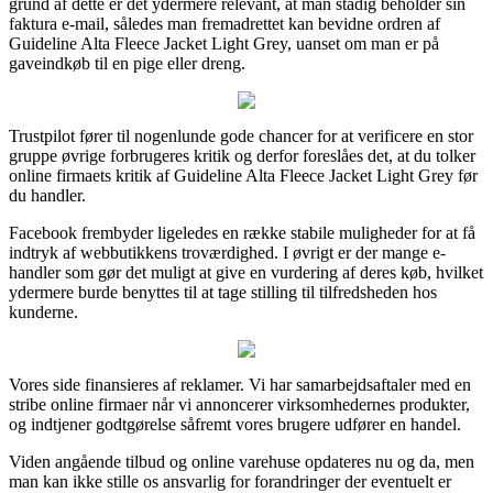
grund af dette er det ydermere relevant, at man stadig beholder sin
faktura e-mail, således man fremadrettet kan bevidne ordren af
Guideline Alta Fleece Jacket Light Grey, uanset om man er på
gaveindkøb til en pige eller dreng.
Trustpilot fører til nogenlunde gode chancer for at verificere en stor
gruppe øvrige forbrugeres kritik og derfor foreslåes det, at du tolker
online firmaets kritik af Guideline Alta Fleece Jacket Light Grey før
du handler.
Facebook frembyder ligeledes en række stabile muligheder for at få
indtryk af webbutikkens troværdighed. I øvrigt er der mange e-
handler som gør det muligt at give en vurdering af deres køb, hvilket
ydermere burde benyttes til at tage stilling til tilfredsheden hos
kunderne.
Vores side finansieres af reklamer. Vi har samarbejdsaftaler med en
stribe online firmaer når vi annoncerer virksomhedernes produkter,
og indtjener godtgørelse såfremt vores brugere udfører en handel.
Viden angående tilbud og online varehuse opdateres nu og da, men
man kan ikke stille os ansvarlig for forandringer der eventuelt er