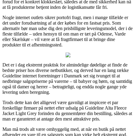
forud for et konkret klokkeslæt, således at de med sikkerhed kan nå
at få produkterne betjent inden de logistikansatte får fri.
Nogle internet outlets sikrer portofri fragt, men i mange tilfælde er
det under forudsætning af at der købes for en fastsat pris. Som
alternativ bør man udse dig den prisbilligste leveringsmodel, der i de
fleste tilfælde – uden hensyn til om man er tæt på Odense, Varde
eller Skælskør – vil være at få fragtfirmaet til at bringe dine
produkter til et afhentningssted.
Det er i dag ekstremt praktisk for almindelige dødelige at finde de
bedste priser hos diverse netbutikker, og derved har en lang række
Guideline internet forretninger i Danmark set sig tvunget til at
nedbringe salgspriserne på varerne – til babyer og børn, og samtidig
også til damer og herrer – betragteligt, og endda nogle gange yde
levering uden beregning.
Trods dette kan det alligevel være gavnligt at inspicere et par
forskellige firmaer på nettet efter udsalg på Guideline Alta Fleece
Jacket Light Grey forinden du gennemfører din bestilling, således at
man er garanteret at antage den mest attraktive pris.
Man må trods alt være omhyggelig med, at når en butik på nettet
afhænder en vare til en salgspris som kan virke helt ekstremt god,