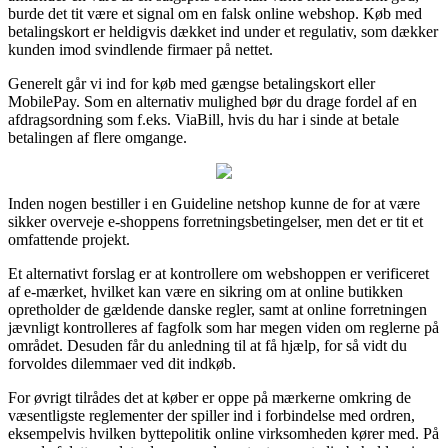
burde det tit være et signal om en falsk online webshop. Køb med
betalingskort er heldigvis dækket ind under et regulativ, som dækker
kunden imod svindlende firmaer på nettet.
Generelt går vi ind for køb med gængse betalingskort eller
MobilePay. Som en alternativ mulighed bør du drage fordel af en
afdragsordning som f.eks. ViaBill, hvis du har i sinde at betale
betalingen af flere omgange.
Inden nogen bestiller i en Guideline netshop kunne de for at være
sikker overveje e-shoppens forretningsbetingelser, men det er tit et
omfattende projekt.
Et alternativt forslag er at kontrollere om webshoppen er verificeret
af e-mærket, hvilket kan være en sikring om at online butikken
opretholder de gældende danske regler, samt at online forretningen
jævnligt kontrolleres af fagfolk som har megen viden om reglerne på
området. Desuden får du anledning til at få hjælp, for så vidt du
forvoldes dilemmaer ved dit indkøb.
For øvrigt tilrådes det at køber er oppe på mærkerne omkring de
væsentligste reglementer der spiller ind i forbindelse med ordren,
eksempelvis hvilken byttepolitik online virksomheden kører med. På