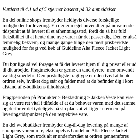
Vurderet til
4.1
ud af 5 stjerner baseret på
32
anmeldelser
En del online shops frembyder heldigvis diverse forskellige
muligheder for levering. En der er meget anvendt er på nuværende
tidspunkt at få leveret til et afhentningssted, fordi du så har fuld
fleksibilitet til at hente dine nye varer når det passer dig. Den er altså
temmelig bekvem, og mange gange tillige den mest prisbevidste
mulighed for fragt ved køb af Guideline Alta Fleece Jacket Light
Grey.
Du bør lige så vel forsøge at få det leveret hjem til dig privat eller ud
til dit arbejde. Fragtmetoden er gerne en tand dyrere, men omvendt
vældig smertefri. Den prisbilligste fragttype er uden tvivl at hente
ordren selv, hvilket dog står og falder med at du befinder dig i kort
afstand af e-butikkens tilholdssted.
Fragtperioden på Produkter > Beklædning > Jakker/Veste kan vise
sig at være ret vital i tilfælde af at du behøver varen med det samme,
og derfor er det tydeligvis på sin plads at vi kigger nærmere på
leveringstidspunktet på den respektive vare.
En del webbutikker frembyder dag-til-dag levering på mange af
shoppens varenumre, eksempelvis Guideline Alta Fleece Jacket
Light Grey, som trods alt er underforstået at ordren gennemføres