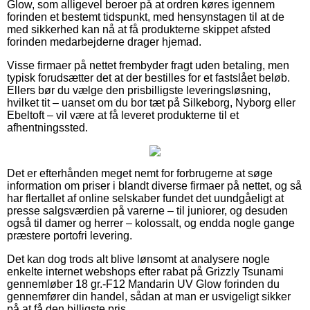
Glow, som alligevel beroer på at ordren køres igennem
forinden et bestemt tidspunkt, med hensynstagen til at de
med sikkerhed kan nå at få produkterne skippet afsted
forinden medarbejderne drager hjemad.
Visse firmaer på nettet frembyder fragt uden betaling, men
typisk forudsætter det at der bestilles for et fastslået beløb.
Ellers bør du vælge den prisbilligste leveringsløsning,
hvilket tit – uanset om du bor tæt på Silkeborg, Nyborg eller
Ebeltoft – vil være at få leveret produkterne til et
afhentningssted.
Det er efterhånden meget nemt for forbrugerne at søge
information om priser i blandt diverse firmaer på nettet, og så
har flertallet af online selskaber fundet det uundgåeligt at
presse salgsværdien på varerne – til juniorer, og desuden
også til damer og herrer – kolossalt, og endda nogle gange
præstere portofri levering.
Det kan dog trods alt blive lønsomt at analysere nogle
enkelte internet webshops efter rabat på Grizzly Tsunami
gennemløber 18 gr.-F12 Mandarin UV Glow forinden du
gennemfører din handel, sådan at man er usvigeligt sikker
på at få den billigste pris.