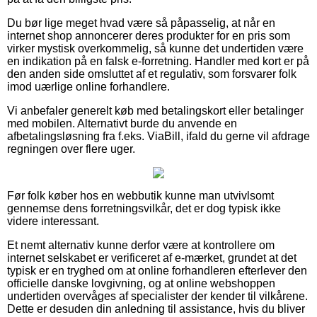
Du bør lige meget hvad være så påpasselig, at når en
internet shop annoncerer deres produkter for en pris som
virker mystisk overkommelig, så kunne det undertiden være
en indikation på en falsk e-forretning. Handler med kort er på
den anden side omsluttet af et regulativ, som forsvarer folk
imod uærlige online forhandlere.
Vi anbefaler generelt køb med betalingskort eller betalinger
med mobilen. Alternativt burde du anvende en
afbetalingsløsning fra f.eks. ViaBill, ifald du gerne vil afdrage
regningen over flere uger.
Før folk køber hos en webbutik kunne man utvivlsomt
gennemse dens forretningsvilkår, det er dog typisk ikke
videre interessant.
Et nemt alternativ kunne derfor være at kontrollere om
internet selskabet er verificeret af e-mærket, grundet at det
typisk er en tryghed om at online forhandleren efterlever den
officielle danske lovgivning, og at online webshoppen
undertiden overvåges af specialister der kender til vilkårene.
Dette er desuden din anledning til assistance, hvis du bliver