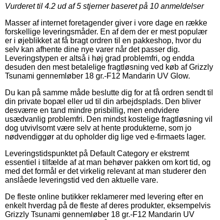
Vurderet til
4.2
ud af 5 stjerner baseret på
10
anmeldelser
Masser af internet foretagender giver i vore dage en række
forskellige leveringsmåder. En af dem der er mest populær
er i øjeblikket at få bragt ordren til en pakkeshop, hvor du
selv kan afhente dine nye varer når det passer dig.
Leveringstypen er altså i høj grad problemfri, og endda
desuden den mest betalelige fragtløsning ved køb af Grizzly
Tsunami gennemløber 18 gr.-F12 Mandarin UV Glow.
Du kan på samme måde beslutte dig for at få ordren sendt til
din private bopæl eller ud til din arbejdsplads. Den bliver
desværre en tand mindre prisbillig, men endvidere
usædvanlig problemfri. Den mindst kostelige fragtløsning vil
dog utvivlsomt være selv at hente produkterne, som jo
nødvendiggør at du opholder dig lige ved e-firmaets lager.
Leveringstidspunktet på Default Category er ekstremt
essentiel i tilfælde af at man behøver pakken om kort tid, og
med det formål er det virkelig relevant at man studerer den
anslåede leveringstid ved den aktuelle vare.
De fleste online butikker reklamerer med levering efter en
enkelt hverdag på de fleste af deres produkter, eksempelvis
Grizzly Tsunami gennemløber 18 gr.-F12 Mandarin UV