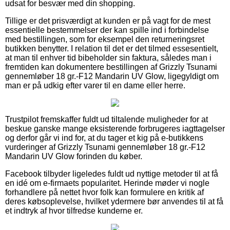
udsat for besvær med din shopping.
Tillige er det prisværdigt at kunden er på vagt for de mest
essentielle bestemmelser der kan spille ind i forbindelse
med bestillingen, som for eksempel den returneringsret
butikken benytter. I relation til det er det tilmed essesentielt,
at man til enhver tid bibeholder sin faktura, således man i
fremtiden kan dokumentere bestillingen af Grizzly Tsunami
gennemløber 18 gr.-F12 Mandarin UV Glow, ligegyldigt om
man er på udkig efter varer til en dame eller herre.
Trustpilot fremskaffer fuldt ud tiltalende muligheder for at
beskue ganske mange eksisterende forbrugeres iagttagelser
og derfor går vi ind for, at du tager et kig på e-butikkens
vurderinger af Grizzly Tsunami gennemløber 18 gr.-F12
Mandarin UV Glow forinden du køber.
Facebook tilbyder ligeledes fuldt ud nyttige metoder til at få
en idé om e-firmaets popularitet. Herinde møder vi nogle
forhandlere på nettet hvor folk kan formulere en kritik af
deres købsoplevelse, hvilket ydermere bør anvendes til at få
et indtryk af hvor tilfredse kunderne er.