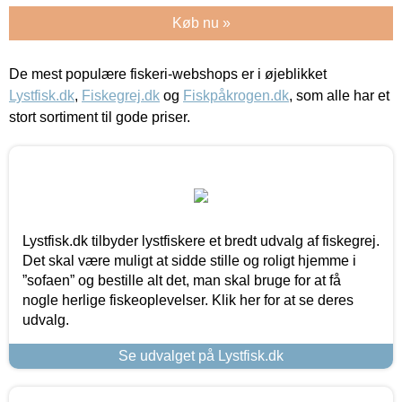
Køb nu »
De mest populære fiskeri-webshops er i øjeblikket
Lystfisk.dk
,
Fiskegrej.dk
og
Fiskpåkrogen.dk
, som alle har et
stort sortiment til gode priser.
Lystfisk.dk tilbyder lystfiskere et bredt udvalg af fiskegrej.
Det skal være muligt at sidde stille og roligt hjemme i
”sofaen” og bestille alt det, man skal bruge for at få
nogle herlige fiskeoplevelser. Klik her for at se deres
udvalg.
Se udvalget på Lystfisk.dk