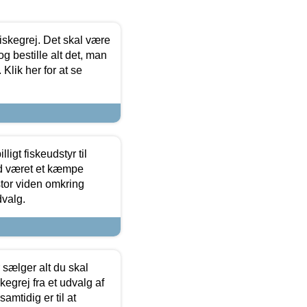
 fiskegrej. Det skal være
og bestille alt det, man
 Klik her for at se
ligt fiskeudstyr til
tid været et kæmpe
stor viden omkring
dvalg.
sælger alt du skal
skegrej fra et udvalg af
samtidig er til at