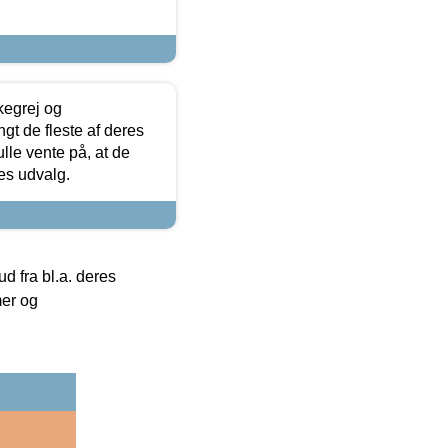
kegrej og
angt de fleste af deres
ulle vente på, at de
res udvalg.
 fra bl.a. deres
mer og