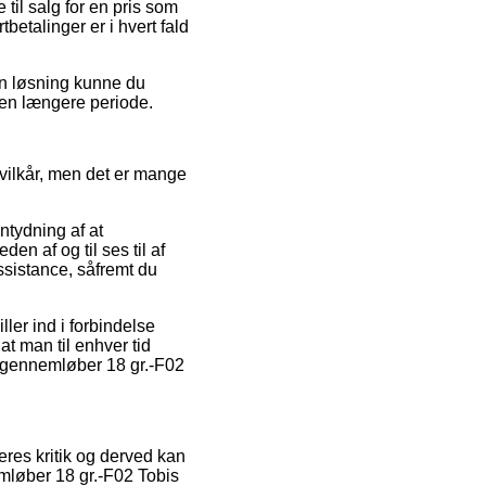
 til salg for en pris som
betalinger er i hvert fald
en løsning kunne du
r en længere periode.
vilkår, men det er mange
ntydning af at
en af og til ses til af
assistance, såfremt du
ler ind i forbindelse
at man til enhver tid
i gennemløber 18 gr.-F02
geres kritik og derved kan
emløber 18 gr.-F02 Tobis