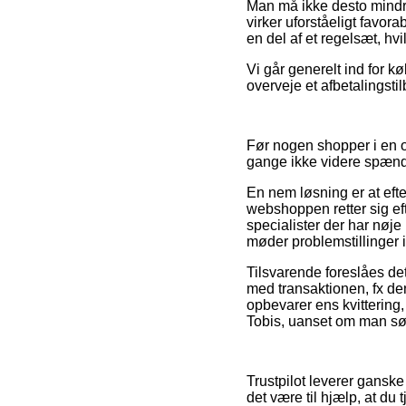
Man må ikke desto mindre 
virker uforståeligt favor
en del af et regelsæt, hv
Vi går generelt ind for 
overveje et afbetalingsti
Før nogen shopper i en 
gange ikke videre spæn
En nem løsning er at efte
webshoppen retter sig efte
specialister der har nøje
møder problemstillinger 
Tilsvarende foreslåes det
med transaktionen, fx den 
opbevarer ens kvittering
Tobis, uanset om man søge
Trustpilot leverer ganske
det være til hjælp, at du