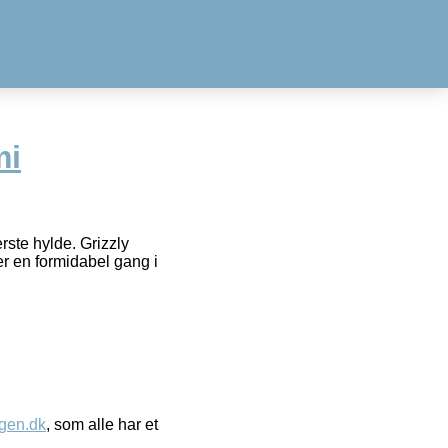
mi
rste hylde. Grizzly
 en formidabel gang i
gen.dk
, som alle har et