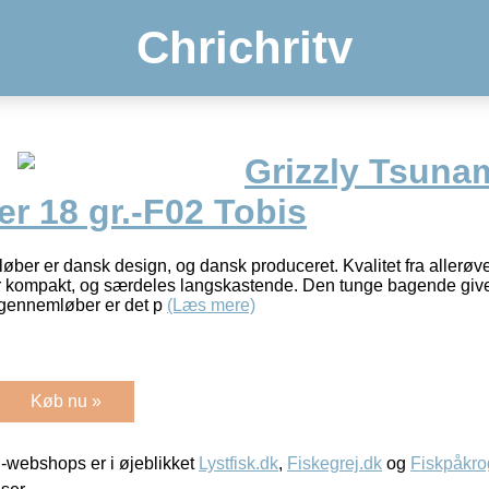
Chrichritv
Grizzly Tsuna
r 18 gr.-F02 Tobis
ber er dansk design, og dansk produceret. Kvalitet fra allerøve
kompakt, og særdeles langskastende. Den tunge bagende giver
 gennemløber er det p
(Læs mere)
Køb nu »
-webshops er i øjeblikket
Lystfisk.dk
,
Fiskegrej.dk
og
Fiskpåkro