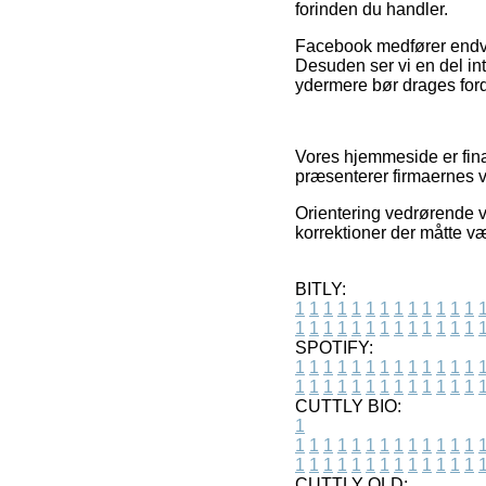
forinden du handler.
Facebook medfører endvid
Desuden ser vi en del in
ydermere bør drages fordel
Vores hjemmeside er finan
præsenterer firmaernes va
Orientering vedrørende v
korrektioner der måtte væ
BITLY:
1
1
1
1
1
1
1
1
1
1
1
1
1
1
1
1
1
1
1
1
1
1
1
1
1
1
SPOTIFY:
1
1
1
1
1
1
1
1
1
1
1
1
1
1
1
1
1
1
1
1
1
1
1
1
1
1
CUTTLY BIO:
1
1
1
1
1
1
1
1
1
1
1
1
1
1
1
1
1
1
1
1
1
1
1
1
1
1
1
CUTTLY OLD: