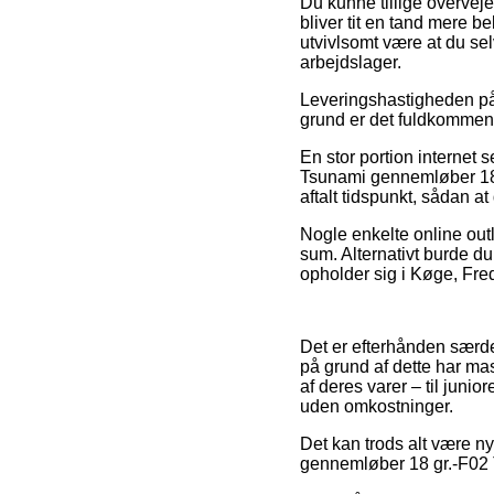
Du kunne tillige overveje
bliver tit en tand mere 
utvivlsomt være at du se
arbejdslager.
Leveringshastigheden på 
grund er det fuldkommen 
En stor portion internet 
Tsunami gennemløber 18 g
aftalt tidspunkt, sådan a
Nogle enkelte online outl
sum. Alternativt burde 
opholder sig i Køge, Fred
Det er efterhånden særde
på grund af dette har ma
af deres varer – til junio
uden omkostninger.
Det kan trods alt være nyt
gennemløber 18 gr.-F02 To