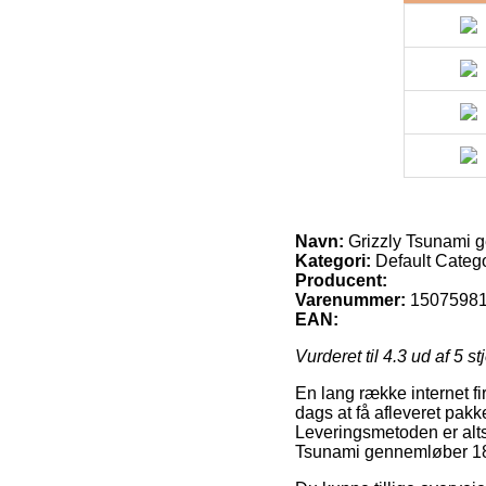
Navn:
Grizzly Tsunami g
Kategori:
Default Categ
Producent:
Varenummer:
1507598
EAN:
Vurderet til
4.3
ud af 5 st
En lang række internet fi
dags at få afleveret pak
Leveringsmetoden er altså
Tsunami gennemløber 18 