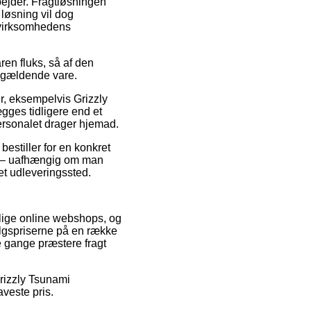
rbejder. Fragtløsningen
løsning vil dog
 virksomhedens
en fluks, så af den
pågældende vare.
er, eksempelvis Grizzly
gges tidligere end et
personalet drager hjemad.
bestiller for en konkret
ge – uafhængig om man
 et udleveringssted.
llige online webshops, og
algspriserne på en række
le gange præstere fragt
 Grizzly Tsunami
aveste pris.