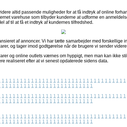
ere altid passende muligheder for at få indtryk af online forh
ternet varehuse som tilbyder kunderne at udforme en anmeldels
 af til at få et indtryk af kundernes tilfredshed.
sieret af annoncer. Vi har tætte samarbejder med forskellige inte
rer, og tager imod godtgørelse når de brugere vi sender videre 
arer og online outlets værnes om hyppigt, men man kan ikke still
re realiseret efter at vi senest opdaterede sidens data.
1
1
1
1
1
1
1
1
1
1
1
1
1
1
1
1
1
1
1
1
1
1
1
1
1
1
1
1
1
1
1
1
1
1
1
1
1
1
1
1
1
1
1
1
1
1
1
1
1
1
1
1
1
1
1
1
1
1
1
1
1
1
1
1
1
1
1
1
1
1
1
1
1
1
1
1
1
1
1
1
1
1
1
1
1
1
1
1
1
1
1
1
1
1
1
1
1
1
1
1
1
1
1
1
1
1
1
1
1
1
1
1
1
1
1
1
1
1
1
1
1
1
1
1
1
1
1
1
1
1
1
1
1
1
1
1
1
1
1
1
1
1
1
1
1
1
1
1
1
1
1
1
1
1
1
1
1
1
1
1
1
1
1
1
1
1
1
1
1
1
1
1
1
1
1
1
1
1
1
1
1
1
1