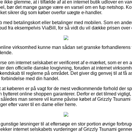
ikke glemme, at i tilfælde af at en internet butik udlover en vare
abel, bør det mange gange være en varsel om en fup netshop. Kort
ilket sikrer dig som køber overfor uægte e-handler.
køb med betalingskort eller betalinger med mobilen. Som en and
lbud fra eksempelvis ViaBill, for så vidt du vil dække prisen ove
online virksomhed kunne man sådan set granske forhandlerens 
dende.
rse om internet selskabet er verificeret af e-mærket, som er en a
r den officielle danske lovgivning, foruden at internet virksomhed
 kendskab til reglerne på området. Det giver dig genvej til at få 
i forbindelse med din handel.
 at køberen er på vagt for de mest vedkommende forhold der spil
bytteret online shoppen garanterer. Derfor er det tilmed vigtigt, 
, således man senere vil kunne påvise købet af Grizzly Tsunam
r efter varer til en dame eller herre.
 gunstige løsninger til at eftersøge en stor portion øvrige forbru
 tjekker internet selskabets vurderinger af Grizzly Tsunami genn