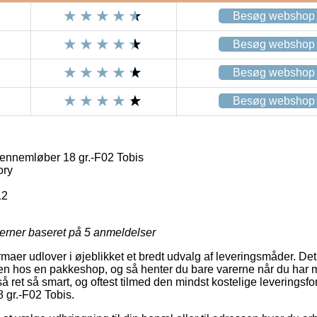
Besøg webshop
Besøg webshop
Besøg webshop
Besøg webshop
ennemløber 18 gr.-F02 Tobis
ory
12
jerner baseret på
5
anmeldelser
rmaer udlover i øjeblikket et bredt udvalg af leveringsmåder. Det
ken hos en pakkeshop, og så henter du bare varerne når du har m
 ret så smart, og oftest tilmed den mindst kostelige leveringsfo
gr.-F02 Tobis.