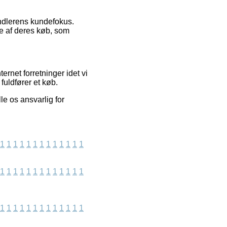
andlerens kundefokus.
e af deres køb, som
rnet forretninger idet vi
fuldfører et køb.
e os ansvarlig for
1
1
1
1
1
1
1
1
1
1
1
1
1
1
1
1
1
1
1
1
1
1
1
1
1
1
1
1
1
1
1
1
1
1
1
1
1
1
1