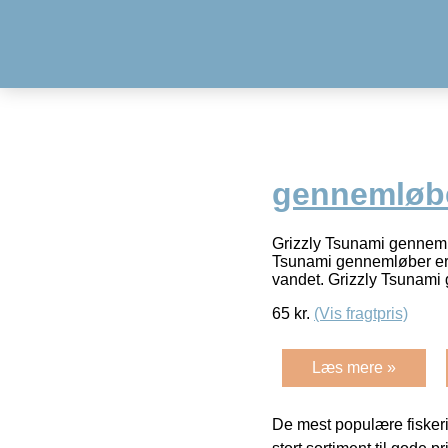
gennemløbe
Grizzly Tsunami gennemlø
Tsunami gennemløber er 
vandet. Grizzly Tsunami
65
kr.
(Vis fragtpris)
Læs mere »
De mest populære fiskeri