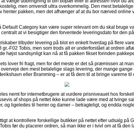
 at vælge udbringning til din bopæl eller til adressen hvor du a
bekostelig, men omvendt ultra overkommelig. Den mest betalelige 
lv henter pakken, men det afhænger af at du bor nærved online
Default Category kan være super relevant om du skal bruge var
centralt at vi besigtiger den forventede leveringsdato for den 
selskaber tilbyder levering på blot en enkelt hverdag på flere var
r.-F02 Tobis, men som trods alt er underforstået at ordren aflæ
t de højst sandsynligt kan nå at få pakken fikset forinden pakke
ets lover fri fragt, men for det meste er det så præmissen at man 
du overveje den mest betalelige slags levering, der mange gan
erikshavn eller Bramming – er at få dem til at bringe varerne til
les nemt for internetbrugere at vurdere prisniveauet hos forske
ssevis af shops på nettet ikke kunne lade være med at tvinge s
rer, og ligeledes til herrer og damer – betragteligt, og endda nog
tigt at kontrollere forskellige butikker på nettet efter udsalg på
bis før du placerer ordren, så man ikke er i tvivl om at få den l