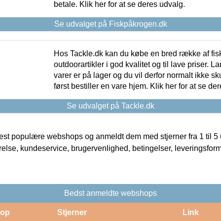
betale. Klik her for at se deres udvalg.
Se udvalget på Fiskpåkrogen.dk
Hos Tackle.dk kan du købe en bred række af fis
outdoorartikler i god kvalitet og til lave priser. L
varer er på lager og du vil derfor normalt ikke sk
først bestiller en vare hjem. Klik her for at se de
Se udvalget på Tackle.dk
t populære webshops og anmeldt dem med stjerner fra 1 til 5 ud
rrelse, kundeservice, brugervenlighed, betingelser, leveringsfor
Bedst anmeldte webshops
op
Stjerner
Link