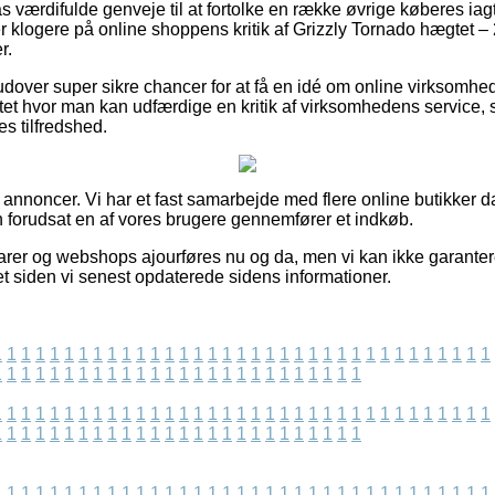
lpas værdifulde genveje til at fortolke en række øvrige køberes ia
er klogere på online shoppens kritik af Grizzly Tornado hægtet –
r.
over super sikre chancer for at få en idé om online virksomhed
tet hvor man kan udfærdige en kritik af virksomhedens service,
es tilfredshed.
f annoncer. Vi har et fast samarbejde med flere online butikker d
on forudsat en af vores brugere gennemfører et indkøb.
er og webshops ajourføres nu og da, men vi kan ikke garantere
 siden vi senest opdaterede sidens informationer.
1
1
1
1
1
1
1
1
1
1
1
1
1
1
1
1
1
1
1
1
1
1
1
1
1
1
1
1
1
1
1
1
1
1
1
1
1
1
1
1
1
1
1
1
1
1
1
1
1
1
1
1
1
1
1
1
1
1
1
1
1
1
1
1
1
1
1
1
1
1
1
1
1
1
1
1
1
1
1
1
1
1
1
1
1
1
1
1
1
1
1
1
1
1
1
1
1
1
1
1
1
1
1
1
1
1
1
1
1
1
1
1
1
1
1
1
1
1
1
1
1
1
1
1
1
1
1
1
1
1
1
1
1
1
1
1
1
1
1
1
1
1
1
1
1
1
1
1
1
1
1
1
1
1
1
1
1