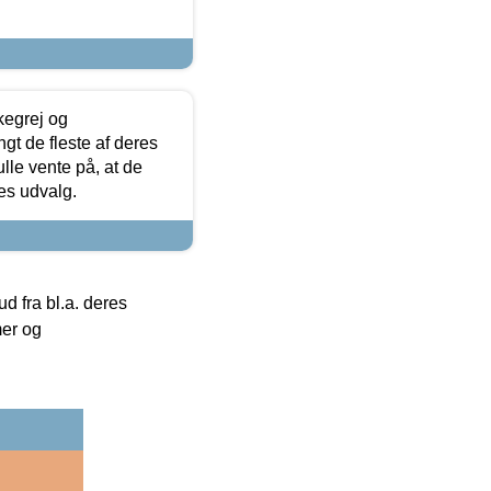
kegrej og
angt de fleste af deres
ulle vente på, at de
res udvalg.
 fra bl.a. deres
mer og