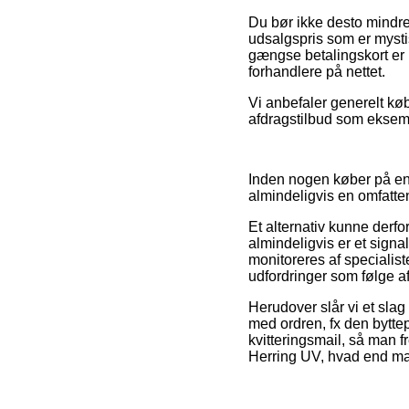
Du bør ikke desto mindr
udsalgspris som er myst
gængse betalingskort er 
forhandlere på nettet.
Vi anbefaler generelt køb
afdragstilbud som eksemp
Inden nogen køber på en
almindeligvis en omfatt
Et alternativ kunne derf
almindeligvis er et signa
monitoreres af specialiste
udfordringer som følge af
Herudover slår vi et slag
med ordren, fx den byttep
kvitteringsmail, så man f
Herring UV, hvad end man