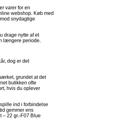
r varer for en
 online webshop. Køb med
 imod snydagtige
 drage nytte af et
en længere periode.
r, dog er det
ærket, grundet at det
rnet butikken ofte
ort, hvis du oplever
pille ind i forbindelse
altid gemmer ens
t – 22 gr.-F07 Blue