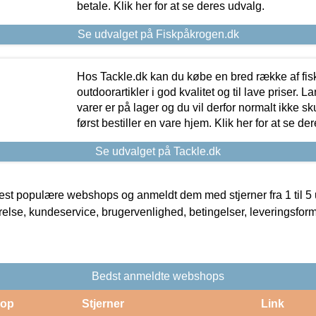
betale. Klik her for at se deres udvalg.
Se udvalget på Fiskpåkrogen.dk
Hos Tackle.dk kan du købe en bred række af fis
outdoorartikler i god kvalitet og til lave priser. L
varer er på lager og du vil derfor normalt ikke sk
først bestiller en vare hjem. Klik her for at se de
Se udvalget på Tackle.dk
t populære webshops og anmeldt dem med stjerner fra 1 til 5 ud
rrelse, kundeservice, brugervenlighed, betingelser, leveringsfor
Bedst anmeldte webshops
op
Stjerner
Link