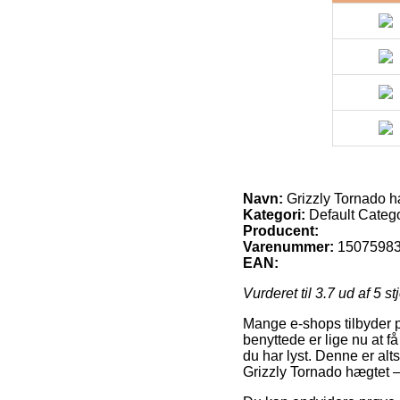
Navn:
Grizzly Tornado h
Kategori:
Default Categ
Producent:
Varenummer:
1507598
EAN:
Vurderet til
3.7
ud af 5 st
Mange e-shops tilbyder p
benyttede er lige nu at få
du har lyst. Denne er al
Grizzly Tornado hægtet –