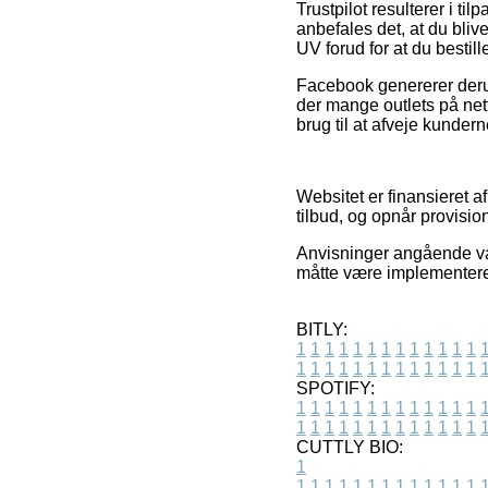
Trustpilot resulterer i ti
anbefales det, at du bliv
UV forud for at du bestille
Facebook genererer derud
der mange outlets på net
brug til at afveje kundern
Websitet er finansieret a
tilbud, og opnår provisi
Anvisninger angående var
måtte være implementeret
BITLY:
1
1
1
1
1
1
1
1
1
1
1
1
1
1
1
1
1
1
1
1
1
1
1
1
1
1
SPOTIFY:
1
1
1
1
1
1
1
1
1
1
1
1
1
1
1
1
1
1
1
1
1
1
1
1
1
1
CUTTLY BIO:
1
1
1
1
1
1
1
1
1
1
1
1
1
1