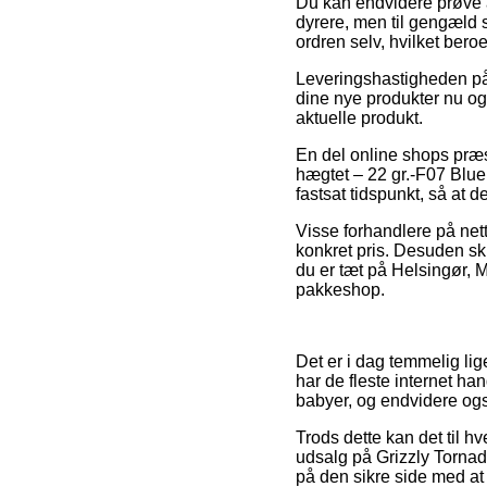
Du kan endvidere prøve at 
dyrere, men til gengæld 
ordren selv, hvilket bero
Leveringshastigheden på 
dine nye produkter nu og 
aktuelle produkt.
En del online shops præs
hægtet – 22 gr.-F07 Blue
fastsat tidspunkt, så at d
Visse forhandlere på nette
konkret pris. Desuden sk
du er tæt på Helsingør, Mi
pakkeshop.
Det er i dag temmelig lige
har de fleste internet ha
babyer, og endvidere ogs
Trods dette kan det til h
udsalg på Grizzly Tornad
på den sikre side med at f