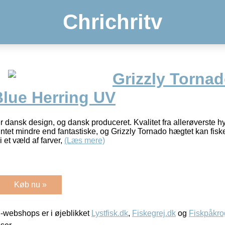
Chrichritv
Grizzly Torna
Blue Herring UV
 dansk design, og dansk produceret. Kvalitet fra allerøverste hy
et mindre end fantastiske, og Grizzly Tornado hægtet kan fiskes 
 et væld af farver,
(Læs mere)
Køb nu »
-webshops er i øjeblikket
Lystfisk.dk
,
Fiskegrej.dk
og
Fiskpåkro