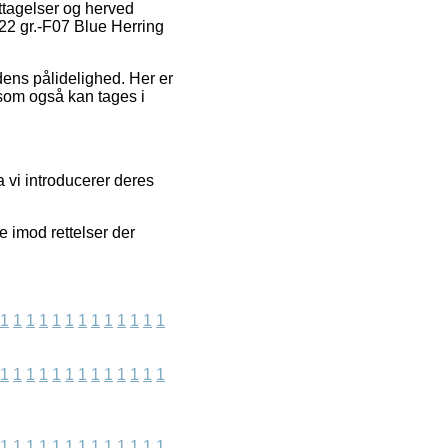
gttagelser og herved
 22 gr.-F07 Blue Herring
ens pålidelighed. Her er
 som også kan tages i
a vi introducerer deres
 imod rettelser der
1
1
1
1
1
1
1
1
1
1
1
1
1
1
1
1
1
1
1
1
1
1
1
1
1
1
1
1
1
1
1
1
1
1
1
1
1
1
1