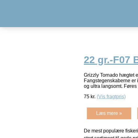
22 gr.-F07 
Grizzly Tornado hægtet er
Fangstegenskaberne er int
og ultra langsomt. Føres i
75
kr.
(Vis fragtpris)
Læs mere »
De mest populære fiskeri