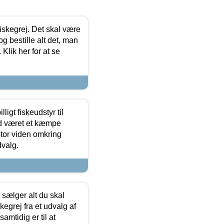
 fiskegrej. Det skal være
og bestille alt det, man
 Klik her for at se
ligt fiskeudstyr til
tid været et kæmpe
stor viden omkring
dvalg.
sælger alt du skal
skegrej fra et udvalg af
samtidig er til at