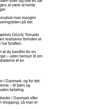
oden viser sig ofte en tak
tes at være at hente
ger.
 forudsat man mangler
veringstiden på det
mpelvis Grizzly Tornado
n realiseres forinden et
 har fyraften.
t at du handler for en
ange – uden hensyn til om
dukterne til en
aer i Danmark, og for det
rerne – til børn og
 uden betaling.
omheder i Danmark efter
in shopping, så man er