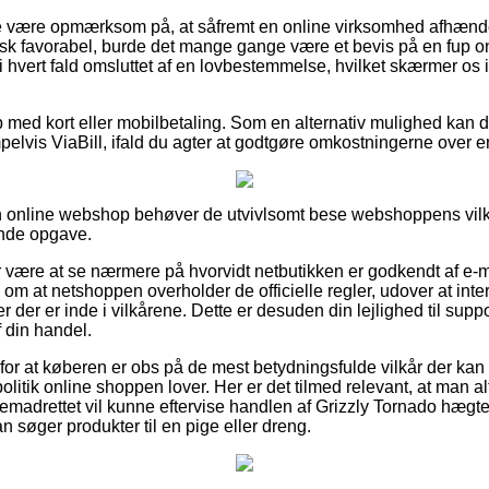
e være opmærksom på, at såfremt en online virksomhed afhænde
isk favorabel, burde det mange gange være et bevis på en fup
i hvert fald omsluttet af en lovbestemmelse, hvilket skærmer os
 med kort eller mobilbetaling. Som en alternativ mulighed kan du
elvis ViaBill, ifald du agter at godtgøre omkostningerne over 
 online webshop behøver de utvivlsomt bese webshoppens vilkå
ende opgave.
or være at se nærmere på hvorvidt netbutikken er godkendt af e-m
l om at netshoppen overholder de officielle regler, udover at inte
r der er inde i vilkårene. Dette er desuden din lejlighed til supp
 din handel.
 for at køberen er obs på de mest betydningsfulde vilkår der kan s
olitik online shoppen lover. Her er det tilmed relevant, at man 
remadrettet vil kunne eftervise handlen af Grizzly Tornado hægte
 søger produkter til en pige eller dreng.