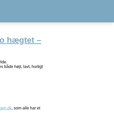
do hægtet –
lde.
både højt, lavt, hurtigt
gen.dk
, som alle har et