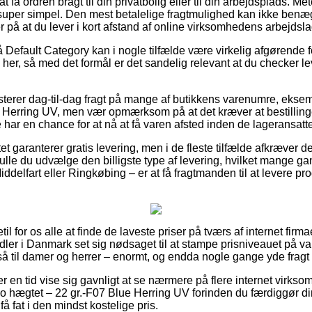
få ordren bragt til din privatbolig eller til din arbejdsplads. Met
super simpel. Den mest betalelige fragtmulighed kan ikke benæg
er på at du lever i kort afstand af online virksomhedens arbejdsla
Default Category kan i nogle tilfælde være virkelig afgørende
her, så med det formål er det sandelig relevant at du checker le
terer dag-til-dag fragt på mange af butikkens varenumre, ekse
 Herring UV, men vær opmærksom på at det kræver at bestillinge
e har en chance for at nå at få varen afsted inden de lageransatte
t garanterer gratis levering, men i de fleste tilfælde afkræver de
ulle du udvælge den billigste type af levering, hvilket mange g
ddelfart eller Ringkøbing – er at få fragtmanden til at levere pro
til for os alle at finde de laveste priser på tværs af internet firm
ndler i Danmark set sig nødsaget til at stampe prisniveauet på va
å til damer og herrer – enormt, og endda nogle gange yde fragt
ver en tid vise sig gavnligt at se nærmere på flere internet virks
o hægtet – 22 gr.-F07 Blue Herring UV forinden du færdiggør d
å fat i den mindst kostelige pris.