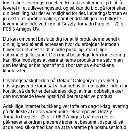
forskellige leveringsmodeller. En af favoritterne er p.t. at få
leveret til et udleveringssted, og så kan du blot gå forbi efter
din bestilling når der er mulighed for det. Leveringsformen er
jo ekstremt uproblematisk, samt endda tillige den billigste
leveringsmetode ved køb af Grizzly Tornado hægtet – 22 gr.-
F06 3 Amigos UV.
Du kan omvendt beslutte dig for at få produkterne sendt til
din lejlighed eller til adressen hvor du arbejder. Metoden
bliver for det meste lidt mindre prisbillig, men tillige
ualmindeligt fleksibel. Den mest betalelige form for levering
kan ikke modsiges at være at hente produkterne selv, men
den løsning er betinget af at du bor tæt på e-butikkens
tilholdssted.
Leveringshastigheden på Default Category er jo virkelig
udslagsgivende forudsat vi har behov for din pakke inden for
kort tid, så derfor er det aldeles klogt at man dobbelttjekker
den forventede leveringstid på det respektive produkt.
Adskillige internet butikker giver løfte om dag-til-dag levering
på de fleste af deres varenumre, eksempelvis Grizzly
Tornado hægtet – 22 gr.-F06 3 Amigos UV, men det er
påkrævet at ordren placeres inden et bestemt tidspunkt, så
at de med sikkerhed kan nå at få varerne på posthuset forud