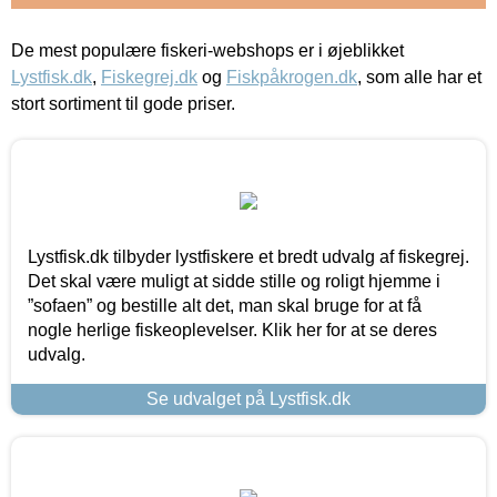
De mest populære fiskeri-webshops er i øjeblikket
Lystfisk.dk
,
Fiskegrej.dk
og
Fiskpåkrogen.dk
, som alle har et
stort sortiment til gode priser.
Lystfisk.dk tilbyder lystfiskere et bredt udvalg af fiskegrej.
Det skal være muligt at sidde stille og roligt hjemme i
”sofaen” og bestille alt det, man skal bruge for at få
nogle herlige fiskeoplevelser. Klik her for at se deres
udvalg.
Se udvalget på Lystfisk.dk