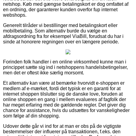
netshop. Køb med gængse betalingskort er dog omfattet af
en ordning, der garanterer kunden overfor fup internet
webshops.
Generelt tilråder vi bestillinger med betalingskort eller
mobilbetaling. Som alternativ burde du vælge en
afdragsordning fra for eksempel ViaBill, forudsat du har i
sinde at honorere regningen over en længere periode.
Forinden folk handler i en online virksomhed kunne man i
princippet sætte sig ind i netshoppens handelsbetingelser,
men det er oftest ikke særlig morsomt.
Et alternativ kan være at bemærke hvorvidt e-shoppen er
medlem af e-mærket, fordi det typisk er en garanti for at
internet shoppen tilslutter sig de danske love, foruden at
online shoppen en gang i mellem evalueres af fagfolk der
har meget erfaring med de gældende regler. Det giver dig
chance for assistance, hvis du udsættes for vanskeligheder
som følge af din shopping.
Udover dette går vi ind for at man er obs på de vigtigste
bestemmelser der influerer på transaktionen, f.eks. den