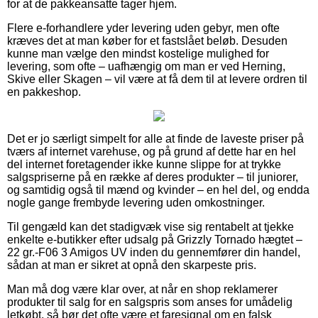
for at de pakkeansatte tager hjem.
Flere e-forhandlere yder levering uden gebyr, men ofte
kræves det at man køber for et fastslået beløb. Desuden
kunne man vælge den mindst kostelige mulighed for
levering, som ofte – uafhængig om man er ved Herning,
Skive eller Skagen – vil være at få dem til at levere ordren til
en pakkeshop.
Det er jo særligt simpelt for alle at finde de laveste priser på
tværs af internet varehuse, og på grund af dette har en hel
del internet foretagender ikke kunne slippe for at trykke
salgspriserne på en række af deres produkter – til juniorer,
og samtidig også til mænd og kvinder – en hel del, og endda
nogle gange frembyde levering uden omkostninger.
Til gengæld kan det stadigvæk vise sig rentabelt at tjekke
enkelte e-butikker efter udsalg på Grizzly Tornado hægtet –
22 gr.-F06 3 Amigos UV inden du gennemfører din handel,
sådan at man er sikret at opnå den skarpeste pris.
Man må dog være klar over, at når en shop reklamerer
produkter til salg for en salgspris som anses for umådelig
letkøbt, så bør det ofte være et faresignal om en falsk