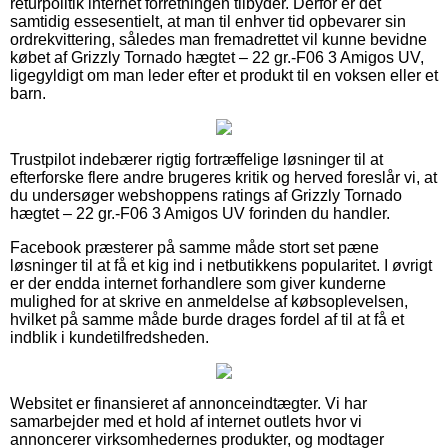
returpolitik internet forretningen tilbyder. Derfor er det
samtidig essesentielt, at man til enhver tid opbevarer sin
ordrekvittering, således man fremadrettet vil kunne bevidne
købet af Grizzly Tornado hægtet – 22 gr.-F06 3 Amigos UV,
ligegyldigt om man leder efter et produkt til en voksen eller et
barn.
Trustpilot indebærer rigtig fortræffelige løsninger til at
efterforske flere andre brugeres kritik og herved foreslår vi, at
du undersøger webshoppens ratings af Grizzly Tornado
hægtet – 22 gr.-F06 3 Amigos UV forinden du handler.
Facebook præsterer på samme måde stort set pæne
løsninger til at få et kig ind i netbutikkens popularitet. I øvrigt
er der endda internet forhandlere som giver kunderne
mulighed for at skrive en anmeldelse af købsoplevelsen,
hvilket på samme måde burde drages fordel af til at få et
indblik i kundetilfredsheden.
Websitet er finansieret af annonceindtægter. Vi har
samarbejder med et hold af internet outlets hvor vi
annoncerer virksomhedernes produkter, og modtager