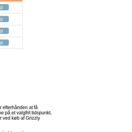
op
op
op
op
er efterhånden at få
e på et valgfrit tidspunkt.
r ved køb af Grizzly