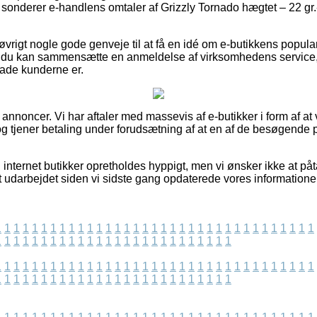
du sonderer e-handlens omtaler af Grizzly Tornado hægtet – 22 g
vrigt nogle gode genveje til at få en idé om e-butikkens popula
vor du kan sammensætte en anmeldelse af virksomhedens service,
glade kunderne er.
f annoncer. Vi har aftaler med massevis af e-butikker i form af at
g tjener betaling under forudsætning af at en af de besøgende
internet butikker opretholdes hyppigt, men vi ønsker ikke at påt
t udarbejdet siden vi sidste gang opdaterede vores informationer
1
1
1
1
1
1
1
1
1
1
1
1
1
1
1
1
1
1
1
1
1
1
1
1
1
1
1
1
1
1
1
1
1
1
1
1
1
1
1
1
1
1
1
1
1
1
1
1
1
1
1
1
1
1
1
1
1
1
1
1
1
1
1
1
1
1
1
1
1
1
1
1
1
1
1
1
1
1
1
1
1
1
1
1
1
1
1
1
1
1
1
1
1
1
1
1
1
1
1
1
1
1
1
1
1
1
1
1
1
1
1
1
1
1
1
1
1
1
1
1
1
1