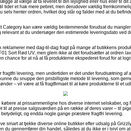
ge at vælge at få leveret til din lejlighed eller hus eller til dit
 til tider et hak mere pebret, men derudover vældig fremkommelig
 selv henter ordren, hvilket dog står og falder med at du befinder
lt Category kan være vældig bestemmende forudsat du mangler
lig relevant at du undersøger den estimerede leveringsdato ve
k reklamerer med dag-til-dag fragt på mange af butikkens produk
F01 Sort Rød UV, men glem ikke at det forudsætter at ordren lav
en chance for at nå at få produkterne ekspederet forud for at lo
 fragtfri levering, men undertiden er det under forudsætning af at
t kunne du snuppe den prisbilligste metode til levering, som ger
der – vil være at få fragtfirmaet til at køre produkterne til et u
r købere at prissammenligne hos diverse internet selskaber, og 
t til at presse salgsværdien på en række af deres varer – til pige
 betydeligt, og endda nogle gange præstere fragtfri levering.
ive smart at tjekke diverse online butikker efter udsalg på Grizz
 du gennemfører din handel, således at du ikke er i tvivl om at 