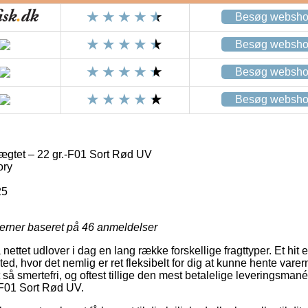
Besøg websh
Besøg websh
Besøg websh
Besøg websh
ægtet – 22 gr.-F01 Sort Rød UV
ory
25
jerner baseret på
46
anmeldelser
nettet udlover i dag en lang række forskellige fragttyper. Et hit 
sted, hvor det nemlig er ret fleksibelt for dig at kunne hente varern
 så smertefri, og oftest tillige den mest betalelige leveringsmané
-F01 Sort Rød UV.