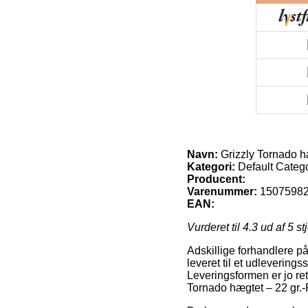
Navn:
Grizzly Tornado h
Kategori:
Default Categ
Producent:
Varenummer:
1507598
EAN:
Vurderet til
4.3
ud af 5 st
Adskillige forhandlere på 
leveret til et udleverings
Leveringsformen er jo ret
Tornado hægtet – 22 gr.