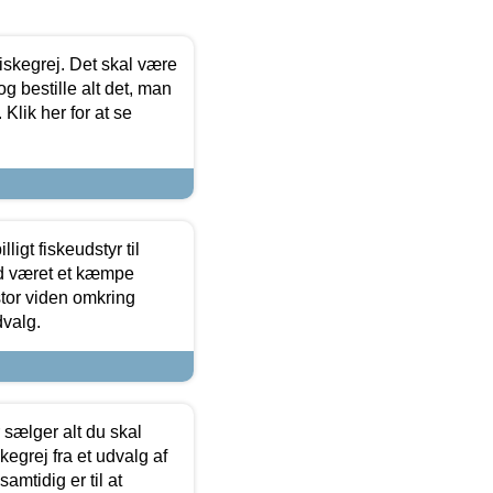
 fiskegrej. Det skal være
og bestille alt det, man
 Klik her for at se
ligt fiskeudstyr til
tid været et kæmpe
stor viden omkring
dvalg.
sælger alt du skal
skegrej fra et udvalg af
samtidig er til at