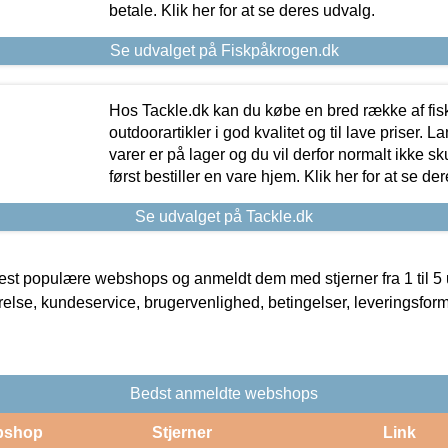
betale. Klik her for at se deres udvalg.
Se udvalget på Fiskpåkrogen.dk
Hos Tackle.dk kan du købe en bred række af fis
outdoorartikler i god kvalitet og til lave priser. L
varer er på lager og du vil derfor normalt ikke sk
først bestiller en vare hjem. Klik her for at se de
Se udvalget på Tackle.dk
t populære webshops og anmeldt dem med stjerner fra 1 til 5 ud
rrelse, kundeservice, brugervenlighed, betingelser, leveringsfor
Bedst anmeldte webshops
bshop
Stjerner
Link