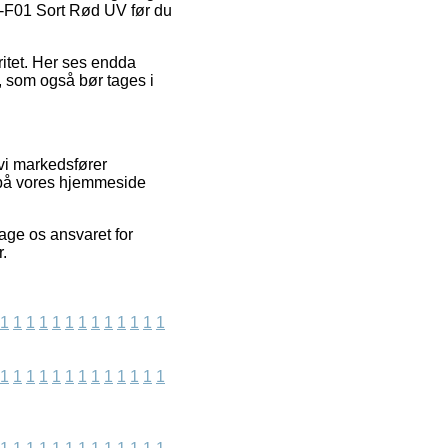
r.-F01 Sort Rød UV før du
ritet. Her ses endda
 som også bør tages i
 vi markedsfører
 på vores hjemmeside
age os ansvaret for
.
1
1
1
1
1
1
1
1
1
1
1
1
1
1
1
1
1
1
1
1
1
1
1
1
1
1