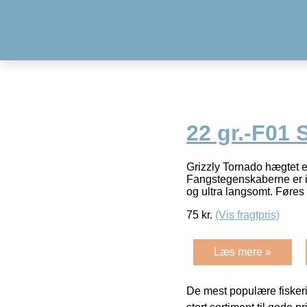
22 gr.-F01 
Grizzly Tornado hægtet er
Fangstegenskaberne er int
og ultra langsomt. Føres i
75
kr.
(Vis fragtpris)
Læs mere »
De mest populære fiskeri