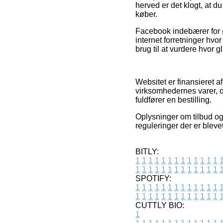
herved er det klogt, at 
køber.
Facebook indebærer for ø
internet forretninger h
brug til at vurdere hvor 
Websitet er finansieret a
virksomhedernes varer, o
fuldfører en bestilling.
Oplysninger om tilbud og 
reguleringer der er bleve
BITLY:
1
1
1
1
1
1
1
1
1
1
1
1
1
1
1
1
1
1
1
1
1
1
1
1
1
1
SPOTIFY:
1
1
1
1
1
1
1
1
1
1
1
1
1
1
1
1
1
1
1
1
1
1
1
1
1
1
CUTTLY BIO:
1