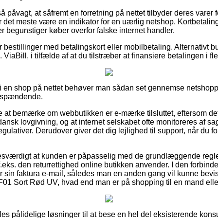
 påvagt, at såfremt en forretning på nettet tilbyder deres varer f
or det meste være en indikator for en uærlig netshop. Kortbetali
der begunstiger køber overfor falske internet handler.
or bestillinger med betalingskort eller mobilbetaling. Alternativt 
. ViaBill, i tilfælde af at du tilstræber at finansiere betalingen i fl
i en shop på nettet behøver man sådan set gennemse netshoppen
g spændende.
e at bemærke om webbutikken er e-mærke tilsluttet, eftersom det
ansk lovgivning, og at internet selskabet ofte monitoreres af 
lativer. Derudover giver det dig lejlighed til support, når du fo
esværdigt at kunden er påpasselig med de grundlæggende regler 
eks. den returrettighed online butikken anvender. I den forbindels
rer sin faktura e-mail, således man en anden gang vil kunne bevi
F01 Sort Rød UV, hvad end man er på shopping til en mand elle
eles pålidelige løsninger til at bese en hel del eksisterende ko