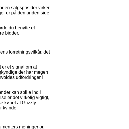
or en salgspris der virker
nger er på den anden side
burde du benytte et
ere bidder.
s forretningsvilkår, det
 er et signal om at
sagkyndige der har megen
rvoldes udfordringer i
der kan spille ind i
e er det virkelig vigtigt,
se købet af Grizzly
r kvinde.
nsumenters meninger og