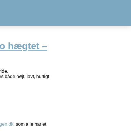
do hægtet –
lde.
både højt, lavt, hurtigt
gen.dk
, som alle har et