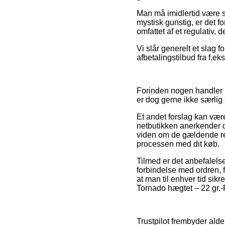
Man må imidlertid være så
mystisk gunstig, er det f
omfattet af et regulativ, 
Vi slår generelt et slag f
afbetalingstilbud fra f.eks
Forinden nogen handler 
er dog gerne ikke særli
Et andet forslag kan vær
netbutikken anerkender d
viden om de gældende regu
processen med dit køb.
Tilmed er det anbefalels
forbindelse med ordren, f.
at man til enhver tid sik
Tornado hægtet – 22 gr.-
Trustpilot frembyder ald