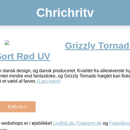
Chrichritv
Grizzly Torna
Sort Rød UV
 dansk design, og dansk produceret. Kvalitet fra allerøverste hy
et mindre end fantastiske, og Grizzly Tornado hægtet kan fiskes 
 et væld af farver,
(Læs mere)
Køb nu »
-webshops er i øjeblikket
Lystfisk.dk
,
Fiskegrej.dk
og
Fiskpåkro