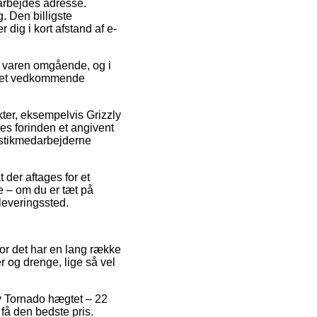
 arbejdes adresse.
. Den billigste
 dig i kort afstand af e-
 varen omgående, og i
d det vedkommende
ter, eksempelvis Grizzly
es forinden et angivent
gistikmedarbejderne
 der aftages for et
ne – om du er tæt på
dleveringssted.
for det har en lang række
r og drenge, lige så vel
ly Tornado hægtet – 22
få den bedste pris.