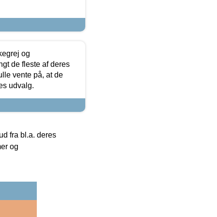
kegrej og
angt de fleste af deres
ulle vente på, at de
res udvalg.
 fra bl.a. deres
mer og