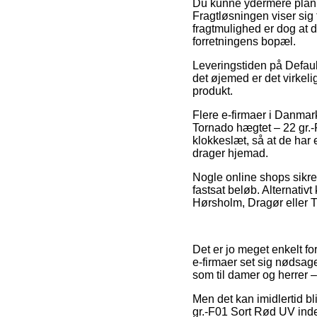
Du kunne ydermere planlæg
Fragtløsningen viser sig
fragtmulighed er dog at du
forretningens bopæl.
Leveringstiden på Defau
det øjemed er det virke
produkt.
Flere e-firmaer i Danmar
Tornado hægtet – 22 gr.-
klokkeslæt, så at de har 
drager hjemad.
Nogle online shops sikrer
fastsat beløb. Alternativ
Hørsholm, Dragør eller Tøn
Det er jo meget enkelt fo
e-firmaer set sig nødsage
som til damer og herrer –
Men det kan imidlertid bl
gr.-F01 Sort Rød UV inden