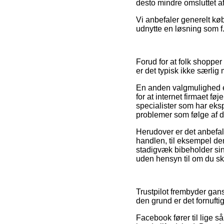
desto mindre omsluttet af
Vi anbefaler generelt k
udnytte en løsning som f.
Forud for at folk shopper
er det typisk ikke særlig
En anden valgmulighed er
for at internet firmaet f
specialister som har eksp
problemer som følge af d
Herudover er det anbefal
handlen, til eksempel de
stadigvæk bibeholder si
uden hensyn til om du sk
Trustpilot frembyder gan
den grund er det fornufti
Facebook fører til lige s