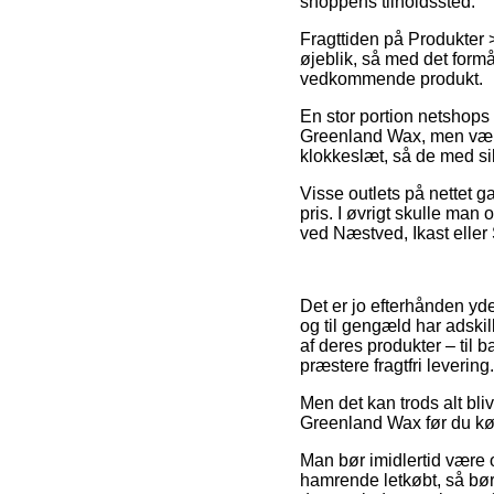
shoppens tilholdssted.
Fragttiden på Produkter 
øjeblik, så med det formå
vedkommende produkt.
En stor portion netshops
Greenland Wax, men vær o
klokkeslæt, så de med sik
Visse outlets på nettet g
pris. I øvrigt skulle man
ved Næstved, Ikast eller S
Det er jo efterhånden yde
og til gengæld har adski
af deres produkter – til
præstere fragtfri levering.
Men det kan trods alt bli
Greenland Wax før du køb
Man bør imidlertid være o
hamrende letkøbt, så bør 