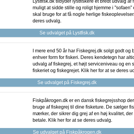
Lystfisk.dk tilbyder lystfiskere et bredt udvalg af
muligt at sidde stille og roligt hjemme i ”sofaen” 
skal bruge for at få nogle herlige fiskeoplevelser.
deres udvalg.
Se udvalget på Lystfisk.dk
I mere end 50 år har Fiskegrej.dk solgt godt og bil
enhver form for fiskeri. Deres kendetegn har al
udvalg af fiskegrej, et højt serviceniveau og en 
fiskeriet og fiskegrejet. Klik her for at se deres u
Se udvalget på Fiskegrej.dk
Fiskpåkrogen.dk er en dansk fiskegrejsshop der 
bruge af fiskegrej til dine fisketure. De sælger fi
mærker, der sikrer dig grej af en høj kvalitet, der 
betale. Klik her for at se deres udvalg.
Se udvalget på Fiskpåkrogen.dk