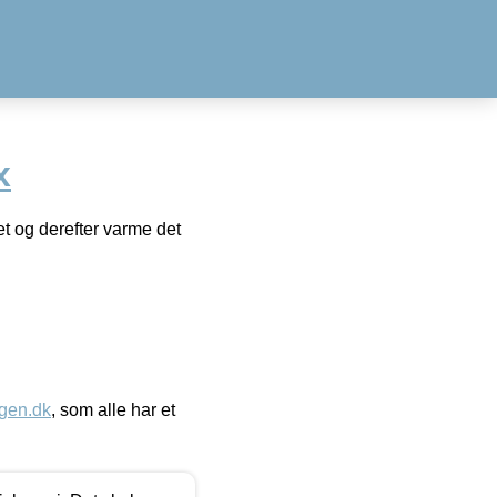
x
et og derefter varme det
gen.dk
, som alle har et