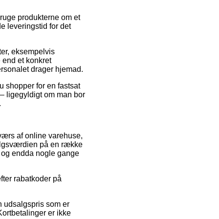
bruge produkterne om et
 leveringstid for det
ter, eksempelvis
 end et konkret
personalet drager hjemad.
u shopper for en fastsat
e – ligegyldigt om man bor
.
tværs af online varehuse,
salgsværdien på en række
t, og endda nogle gange
efter rabatkoder på
en udsalgspris som er
ortbetalinger er ikke