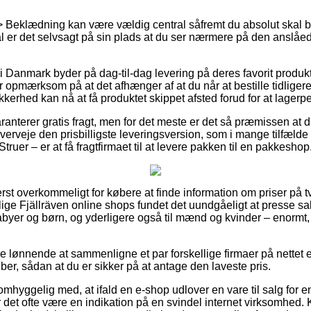
> Beklædning kan være vældig central såfremt du absolut skal 
l er det selvsagt på sin plads at du ser nærmere på den anslåede
 i Danmark byder på dag-til-dag levering på deres favorit produk
pmærksom på at det afhænger af at du når at bestille tidligere
kerhed kan nå at få produktet skippet afsted forud for at lager
aranterer gratis fragt, men for det meste er det så præmissen at d
 overveje den prisbilligste leveringsversion, som i mange tilfæld
truer – er at få fragtfirmaet til at levere pakken til en pakkeshop
rst overkommeligt for købere at finde information om priser på 
llige Fjällräven online shops fundet det uundgåeligt at presse 
 babyer og børn, og yderligere også til mænd og kvinder – enorm
ve lønnende at sammenligne et par forskellige firmaer på nettet 
er, sådan at du er sikker på at antage den laveste pris.
mhyggelig med, at ifald en e-shop udlover en vare til salg for 
det ofte være en indikation på en svindel internet virksomhed. K