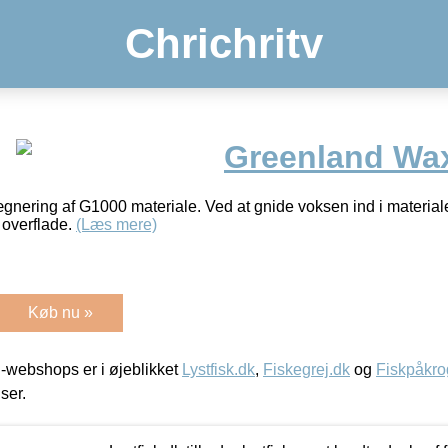
Chrichritv
Greenland Wa
ægnering af G1000 materiale. Ved at gnide voksen ind i material
overflade.
(Læs mere)
Køb nu »
-webshops er i øjeblikket
Lystfisk.dk
,
Fiskegrej.dk
og
Fiskpåkro
iser.