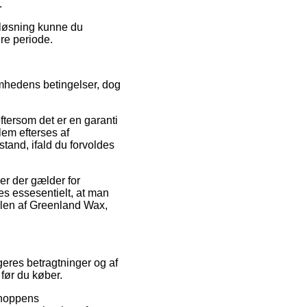
.
 løsning kunne du
ere periode.
somhedens betingelser, dog
ftersom det er en garanti
lem efterses af
stand, ifald du forvoldes
er der gælder for
es essesentielt, at man
dlen af Greenland Wax,
geres betragtninger og af
 før du køber.
bshoppens