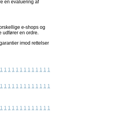
ve en evaluering af
forskellige e-shops og
 udfører en ordre.
garantier imod rettelser
1
1
1
1
1
1
1
1
1
1
1
1
1
1
1
1
1
1
1
1
1
1
1
1
1
1
1
1
1
1
1
1
1
1
1
1
1
1
1