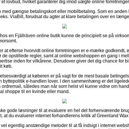
 et lovbud, hvilket garanterer dig imod uægte online forretninger
øb med gængse betalingskort eller mobilbetaling. Som en anden
eks. ViaBill, forudsat du agter at klare betalingen over en læng
 hos en Fjällräven online butik kunne de principielt se på virk
 morsomt.
 at efterse hvorvidt online forretningen er e-mærke godkendt, e
øjer de opstillede regler, samt at online webshoppen en gang i mel
ertise inden for vilkårene. Derudover giver det dig chance for bi
it køb.
elsesværdigt at køberen er på vagt for de mest basale betingels
n byttepolitik e-handlen lover. I den sammenhæng er det ligeled
n ordremail, således man når som helst vil kunne vidne om han
al shoppe til en kvinde eller mand.
ske gode løsninger til at evaluere en hel del forhenværende bru
gt, at du evaluerer internet forhandlerens kritik af Greenland Wax
å vel egentlig anstændige metoder til at få indsigt i internet we