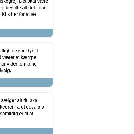
 fiskegrej. Det skal være
og bestille alt det, man
 Klik her for at se
ligt fiskeudstyr til
tid været et kæmpe
stor viden omkring
dvalg.
sælger alt du skal
skegrej fra et udvalg af
samtidig er til at