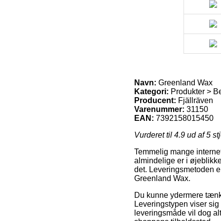
Navn:
Greenland Wax
Kategori:
Produkter > B
Producent:
Fjällräven
Varenummer:
31150
EAN:
7392158015450
Vurderet til
4.9
ud af 5 st
Temmelig mange internet 
almindelige er i øjeblikk
det. Leveringsmetoden er 
Greenland Wax.
Du kunne ydermere tænke o
Leveringstypen viser sig
leveringsmåde vil dog alti