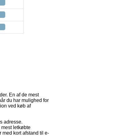
der. En af de mest
 når du har mulighed for
sion ved køb af
es adresse.
 mest letkøbte
 med kort afstand til e-