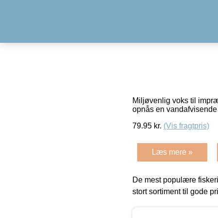
Miljøvenlig voks til impr
opnås en vandafvisende 
79.95
kr.
(Vis fragtpris)
Læs mere »
De mest populære fiskeri
stort sortiment til gode pr