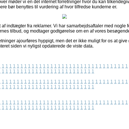
er møder vi en del internet forretninger hvor du kan tilkendegi
re bør benyttes til vurdering af hvor tilfredse kunderne er.
 af indtægter fra reklamer. Vi har samarbejdsaftaler med nogle 
nes tilbud, og modtager godtgørelse om en af vores besøgende
tninger ajourføres hyppigt, men det er ikke muligt for os at give 
eret siden vi nyligst opdaterede de viste data.
1
1
1
1
1
1
1
1
1
1
1
1
1
1
1
1
1
1
1
1
1
1
1
1
1
1
1
1
1
1
1
1
1
1
1
1
1
1
1
1
1
1
1
1
1
1
1
1
1
1
1
1
1
1
1
1
1
1
1
1
1
1
1
1
1
1
1
1
1
1
1
1
1
1
1
1
1
1
1
1
1
1
1
1
1
1
1
1
1
1
1
1
1
1
1
1
1
1
1
1
1
1
1
1
1
1
1
1
1
1
1
1
1
1
1
1
1
1
1
1
1
1
1
1
1
1
1
1
1
1
1
1
1
1
1
1
1
1
1
1
1
1
1
1
1
1
1
1
1
1
1
1
1
1
1
1
1
1
1
1
1
1
1
1
1
1
1
1
1
1
1
1
1
1
1
1
1
1
1
1
1
1
1