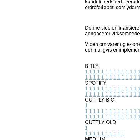
kundetilfredshed. Derudov
ordreforløbet, som yderme
Denne side er finansieret
annoncerer virksomheder
Viden om varer og e-forre
der muligvis er implement
BITLY:
1
1
1
1
1
1
1
1
1
1
1
1
1
1
1
1
1
1
1
1
1
1
1
1
1
1
SPOTIFY:
1
1
1
1
1
1
1
1
1
1
1
1
1
1
1
1
1
1
1
1
1
1
1
1
1
1
CUTTLY BIO:
1
1
1
1
1
1
1
1
1
1
1
1
1
1
1
1
1
1
1
1
1
1
1
1
1
1
1
CUTTLY OLD:
1
1
1
1
1
1
1
1
1
1
1
MEDIUM: