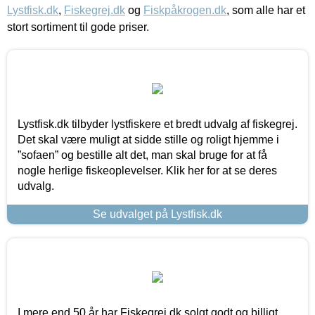
Lystfisk.dk
,
Fiskegrej.dk
og
Fiskpåkrogen.dk
, som alle har et
stort sortiment til gode priser.
Lystfisk.dk tilbyder lystfiskere et bredt udvalg af fiskegrej.
Det skal være muligt at sidde stille og roligt hjemme i
”sofaen” og bestille alt det, man skal bruge for at få
nogle herlige fiskeoplevelser. Klik her for at se deres
udvalg.
Se udvalget på Lystfisk.dk
I mere end 50 år har Fiskegrej.dk solgt godt og billigt