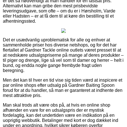
er det så nødvendigt at man handler for en fastsat pris.
Alternativt kan man gribe den mest prisbevidste
leveringsudgave, som ofte – om du er i Hørsholm, Varde
eller Hadsten – er at få dem til at køre din bestilling til et
afhentningssted.
Det er usædvanlig uproblematisk for alle og enhver at
sammenholde priser hos diverse netshops, og for det har
flertallet af Gardner Tackle online outlets været presset til at
at nedskære udsalgspriserne på mange af deres produkter –
til piger og drenge, lige så vel som til damer og herrer – helt i
bund, og endda nogle gange frembyde fragt uden
beregning.
Men det kan til hver en tid vise sig tiden værd at inspicere et
par online shops efter udsalg på Gardner Baiting Spoon
forud for at du handler, så man er garanteret at indhente den
mest attraktive pris.
Man skal trods alt være obs på, at hvis en online shop
afhænder en vare for en udsalgspris der er mystisk
fordelagtig, kan det undertiden være en indikation på en
uoprigtig webbutik. Betalinger med kort er dog dækket ind
under en anordning, hvilket sikrer køberen overfor