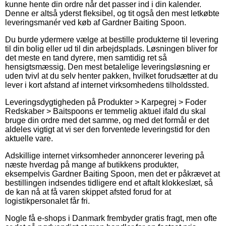
kunne hente din ordre når det passer ind i din kalender.
Denne er altså yderst fleksibel, og tit også den mest letkøbte
leveringsmanér ved køb af Gardner Baiting Spoon.
Du burde ydermere vælge at bestille produkterne til levering
til din bolig eller ud til din arbejdsplads. Løsningen bliver for
det meste en tand dyrere, men samtidig ret så
hensigtsmæssig. Den mest betalelige leveringsløsning er
uden tvivl at du selv henter pakken, hvilket forudsætter at du
lever i kort afstand af internet virksomhedens tilholdssted.
Leveringsdygtigheden på Produkter > Karpegrej > Foder
Redskaber > Baitspoons er temmelig aktuel ifald du skal
bruge din ordre med det samme, og med det formål er det
aldeles vigtigt at vi ser den forventede leveringstid for den
aktuelle vare.
Adskillige internet virksomheder annoncerer levering på
næste hverdag på mange af butikkens produkter,
eksempelvis Gardner Baiting Spoon, men det er påkrævet at
bestillingen indsendes tidligere end et aftalt klokkeslæt, så
de kan nå at få varen skippet afsted forud for at
logistikpersonalet får fri.
Nogle få e-shops i Danmark frembyder gratis fragt, men ofte