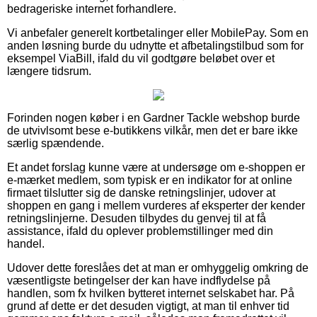
bedrageriske internet forhandlere.
Vi anbefaler generelt kortbetalinger eller MobilePay. Som en
anden løsning burde du udnytte et afbetalingstilbud som for
eksempel ViaBill, ifald du vil godtgøre beløbet over et
længere tidsrum.
Forinden nogen køber i en Gardner Tackle webshop burde
de utvivlsomt bese e-butikkens vilkår, men det er bare ikke
særlig spændende.
Et andet forslag kunne være at undersøge om e-shoppen er
e-mærket medlem, som typisk er en indikator for at online
firmaet tilslutter sig de danske retningslinjer, udover at
shoppen en gang i mellem vurderes af eksperter der kender
retningslinjerne. Desuden tilbydes du genvej til at få
assistance, ifald du oplever problemstillinger med din
handel.
Udover dette foreslåes det at man er omhyggelig omkring de
væsentligste betingelser der kan have indflydelse på
handlen, som fx hvilken bytteret internet selskabet har. På
grund af dette er det desuden vigtigt, at man til enhver tid