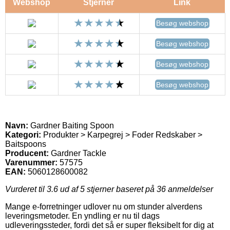
Webshop
Stjerner
Link
Besøg webshop
Besøg webshop
Besøg webshop
Besøg webshop
Navn:
Gardner Baiting Spoon
Kategori:
Produkter > Karpegrej > Foder Redskaber >
Baitspoons
Producent:
Gardner Tackle
Varenummer:
57575
EAN:
5060128600082
Vurderet til
3.6
ud af 5 stjerner baseret på
36
anmeldelser
Mange e-forretninger udlover nu om stunder alverdens
leveringsmetoder. En yndling er nu til dags
udleveringssteder, fordi det så er super fleksibelt for dig at