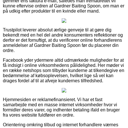
gemmer ens faktura e-mail, således man fremadrettet vil
kunne eftervise ordren af Gardner Baiting Spoon, om man er
på udkig efter produkter til en kvinde eller mand.
Trustpilot leverer absolut ærlige genveje til at gøre dig
bekendt med en hel del andre konsumenters reflektioner og
derfor er det fornuftigt, at du verificerer online forhandlerens
anmeldelser af Gardner Baiting Spoon før du placerer din
ordre.
Facebook yder ydermere altid udmærkede muligheder for at
få indsigt i online virksomhedens pålidelighed. Her møder vi
en række netshops som tilbyder kunderne at tilkendegive en
bedømmelse af købsoplevelsen, hvilket lige så vel kan
drages fordel af til at afveje kundernes tilfredshed.
Hjemmesiden er reklamefinansieret. Vi har et fast
samarbejde med en masse internet virksomheder hvor vi
formidler deres varer, og indhenter betaling ifald en bruger
fra vores website fuldfører en ordre.
Orientering omkring tilbud og internet forhandlere værnes