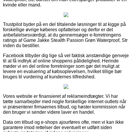
kvinde eller mand.
Trustpilot byder på en del tiltalende løsninger til at kigge på
forskellige øvrige køberes opfattelser og derfor er det
anbefalelsesværdigt, at du gennemsøger e-forretningens
ratings af Game Jakke Stealth Passion Grøn Waterproof, Str
inden du bestiller.
Facebook tilbyder dig lige så vel faktisk anstændige genveje
til at få indtryk af online shoppens pålidelighed. Herinde
møder vi en del online forretninger som gør det muligt at
levere en evaluering af købsoplevelsen, hvilket tillige bør
bruges til vurdering af kundernes tilfredshed.
Vores website er finansieret af reklameindtægter. Vi har
tætte samarbejder med nogle forskellige internet outlets når
vi præsenterer firmaernes tilbud, og høster kommission når
den bruger vi sender videre laver en handel.
Data om tilbud og e-shops ajourføres ofte, men vi kan ikke
garantere imod rettelser der eventuelt er udført siden