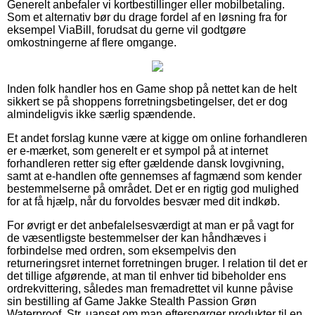
Generelt anbefaler vi kortbestillinger eller mobilbetaling.
Som et alternativ bør du drage fordel af en løsning fra for
eksempel ViaBill, forudsat du gerne vil godtgøre
omkostningerne af flere omgange.
Inden folk handler hos en Game shop på nettet kan de helt
sikkert se på shoppens forretningsbetingelser, det er dog
almindeligvis ikke særlig spændende.
Et andet forslag kunne være at kigge om online forhandleren
er e-mærket, som generelt er et sympol på at internet
forhandleren retter sig efter gældende dansk lovgivning,
samt at e-handlen ofte gennemses af fagmænd som kender
bestemmelserne på området. Det er en rigtig god mulighed
for at få hjælp, når du forvoldes besvær med dit indkøb.
For øvrigt er det anbefalelsesværdigt at man er på vagt for
de væsentligste bestemmelser der kan håndhæves i
forbindelse med ordren, som eksempelvis den
returneringsret internet forretningen bruger. I relation til det er
det tillige afgørende, at man til enhver tid bibeholder ens
ordrekvittering, således man fremadrettet vil kunne påvise
sin bestilling af Game Jakke Stealth Passion Grøn
Waterproof, Str, uanset om man efterspørger produkter til en