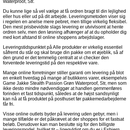
Waterproof, Str.
Du kunne lige så vel vælge at få ordren bragt til din lejlighed
eller hus eller ud på dit arbejde. Leveringsmetoden viser sig
i regelen en anelse mere pebret, men tillige virkelig fleksibel.
Den mest prisbevidste slags levering er utvivlsomt at hente
ordren selv, men den løsning afhænger af at du opholder dig
med kort afstand til online shoppens arbejdslager.
Leveringstidspunktet på Alle produkter er virkelig essentiel
såfremt du står og skal bruge din pakke om et øjeblik, så af
den grund er det temmelig centralt at vi checker den
forventede leveringstid på den respektive vare.
Mange online forretninger stiller garanti om levering på blot
en enkelt hverdag på mange af butikkens varer, eksempelvis
Game Jakke Stealth Passion Grøn Waterproof, Str, men som
ikke desto mindre nødvendiggør at handlen gemmenføres
forinden et fast tidspunkt, således at de højst sandsynligt
kan nå at få produktet på posthuset før pakkemedarbejderne
får fri.
Visse online outlets byder på levering uden gebyr, men i
mange tilfælde er det påkrævet at der shoppes for et fastsat
beløb. Derudover kan man beslutte sig for den billigste
leveringsmodel, hvilket tit – ligegyldigt om du er i Esbjerg,