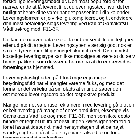
forskellige leveringsmodeller. Den mest populære er for
nærværende at få leveret til et udleveringssted, hvor det er
muligt at hente dine varer når det passer ind i din kalender.
Leveringsformen er jo virkelig ukompliceret, og tit endvidere
den mest betalelige slags levering ved køb af Gamakatsu
Vådfluekrog mod. F11-3F.
Du kan derudover påtænke at få ordren sendt til din lejlighed
eller ud på dit arbejde. Leveringstypen viser sig godt nok en
smule dyrere, men tillige meget ukompliceret. Den mindst
kostelige leveringstype kan ikke modsiges at være at du selv
henter pakken, som desværre beroer på at du er nærved e-
forretningens hjemsted.
Leveringshastigheden på Fluekroge er jo meget
betydningsfuld når vi mangler varerne fluks, og med det
formål er det virkelig på sin plads at vi undersøger den
estimerede leveringsdato på det respektive produkt.
Mange internet varehuse reklamerer med levering på blot en
enkelt hverdag på mange af deres produkter, eksempelvis
Gamakatsu Vådfluekrog mod. F11-3F, men som ikke desto
mindre er regnet ud fra at bestillingen køres igennem forud
for et fastsat tidspunkt, med hensynstagen til at de højst
sandsynligt kan nå at få de nye varer afsted forud for at