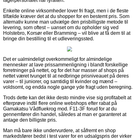
lagerpersonalet har fyraften.
Enkelte online virksomheder lover fri fragt, men i de fleste
tilfælde kræver det at du shopper for en bestemt pris. Som
alternativ kunne man udvælge den prisbilligste metode til
levering, som oftest – uanset om du opholder sig ved
Holstebro, Korsør eller Bramming – vil blive at få dem til at
bringe din bestilling til et udleveringssted.
Det er ualmindeligt overkommeligt for almindelige
mennesker at lave prissammenligning i blandt forskellige
forretninger på nettet, og for det har masser af shops på
nettet været tvunget til at nedbringe prisniveauet på deres
varer – til juniorer, og samtidig til kvinder og mænd –
voldsomt, og endda nogle gange yde fragt uden beregning.
Trods dette kan det ikke desto mindre vise sig profitabelt at
efterprøve indtil flere online webshops efter rabat på
Gamakatsu Vådfluekrog mod. F11-3F forud for at du
gennemfører din handel, således at man er garanteret at
antage den billigste pris.
Man må bare ikke undervurdere, at såfremt en shop
markedsfører bedst i test varer for en udsalgspris der virker