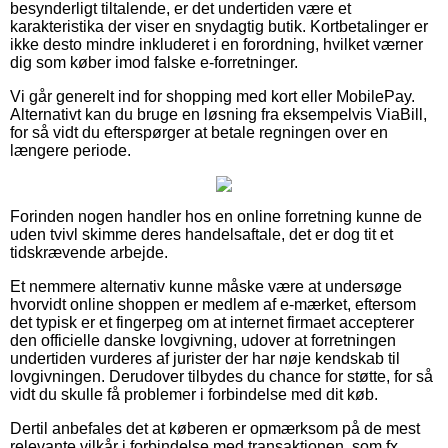
besynderligt tiltalende, er det undertiden være et
karakteristika der viser en snydagtig butik. Kortbetalinger er
ikke desto mindre inkluderet i en forordning, hvilket værner
dig som køber imod falske e-forretninger.
Vi går generelt ind for shopping med kort eller MobilePay.
Alternativt kan du bruge en løsning fra eksempelvis ViaBill,
for så vidt du efterspørger at betale regningen over en
længere periode.
Forinden nogen handler hos en online forretning kunne de
uden tvivl skimme deres handelsaftale, det er dog tit et
tidskrævende arbejde.
Et nemmere alternativ kunne måske være at undersøge
hvorvidt online shoppen er medlem af e-mærket, eftersom
det typisk er et fingerpeg om at internet firmaet accepterer
den officielle danske lovgivning, udover at forretningen
undertiden vurderes af jurister der har nøje kendskab til
lovgivningen. Derudover tilbydes du chance for støtte, for så
vidt du skulle få problemer i forbindelse med dit køb.
Dertil anbefales det at køberen er opmærksom på de mest
relevante vilkår i forbindelse med transaktionen, som fx