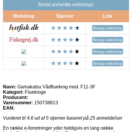
Bedst anmeldte webshops
Webshop
Stjerner
Link
Besøg webshop
Besøg webshop
Besøg webshop
Besøg webshop
Navn:
Gamakatsu Vådfluekrog mod. F11-3F
Kategori:
Fluekroge
Producent:
Varenummer:
150738813
EAN:
Vurderet til
4.6
ud af 5 stjerner baseret på
25
anmeldelser
En række e-forretninger yder heldigvis en lang række