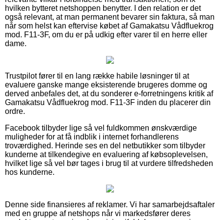
hvilken bytteret netshoppen benytter. I den relation er det
også relevant, at man permanent bevarer sin faktura, så man
når som helst kan eftervise købet af Gamakatsu Vådfluekrog
mod. F11-3F, om du er på udkig efter varer til en herre eller
dame.
Trustpilot fører til en lang række habile løsninger til at
evaluere ganske mange eksisterende brugeres domme og
derved anbefales det, at du sonderer e-forretningens kritik af
Gamakatsu Vådfluekrog mod. F11-3F inden du placerer din
ordre.
Facebook tilbyder lige så vel fuldkommen ønskværdige
muligheder for at få indblik i internet forhandlerens
troværdighed. Herinde ses en del netbutikker som tilbyder
kunderne at tilkendegive en evaluering af købsoplevelsen,
hvilket lige så vel bør tages i brug til at vurdere tilfredsheden
hos kunderne.
Denne side finansieres af reklamer. Vi har samarbejdsaftaler
med en gruppe af netshops når vi markedsfører deres