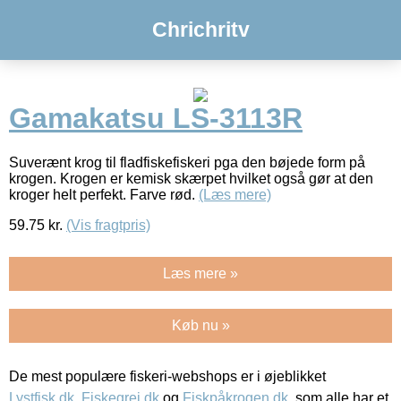
Chrichritv
Gamakatsu LS-3113R
Suverænt krog til fladfiskefiskeri pga den bøjede form på
krogen. Krogen er kemisk skærpet hvilket også gør at den
kroger helt perfekt. Farve rød.
(Læs mere)
59.75
kr.
(Vis fragtpris)
Læs mere »
Køb nu »
De mest populære fiskeri-webshops er i øjeblikket
Lystfisk.dk
,
Fiskegrej.dk
og
Fiskpåkrogen.dk
, som alle har et