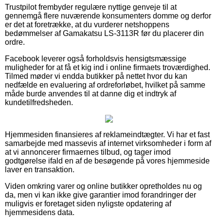
Trustpilot frembyder regulære nyttige genveje til at
gennemgå flere nuværende konsumenters domme og derfor
er det at foretrække, at du vurderer netshoppens
bedømmelser af Gamakatsu LS-3113R før du placerer din
ordre.
Facebook leverer også forholdsvis hensigtsmæssige
muligheder for at få et kig ind i online firmaets troværdighed.
Tilmed møder vi endda butikker på nettet hvor du kan
nedfælde en evaluering af ordreforløbet, hvilket på samme
måde burde anvendes til at danne dig et indtryk af
kundetilfredsheden.
Hjemmesiden finansieres af reklameindtægter. Vi har et fast
samarbejde med massevis af internet virksomheder i form af
at vi annoncerer firmaernes tilbud, og tager imod
godtgørelse ifald en af de besøgende på vores hjemmeside
laver en transaktion.
Viden omkring varer og online butikker opretholdes nu og
da, men vi kan ikke give garantier imod forandringer der
muligvis er foretaget siden nyligste opdatering af
hjemmesidens data.