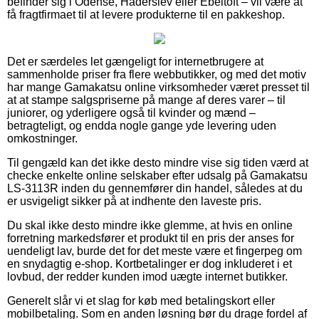
befinder sig i Odense, Haderslev eller Ebeltoft – vil være at
få fragtfirmaet til at levere produkterne til en pakkeshop.
Det er særdeles let gængeligt for internetbrugere at
sammenholde priser fra flere webbutikker, og med det motiv
har mange Gamakatsu online virksomheder været presset til
at at stampe salgspriserne på mange af deres varer – til
juniorer, og yderligere også til kvinder og mænd –
betragteligt, og endda nogle gange yde levering uden
omkostninger.
Til gengæld kan det ikke desto mindre vise sig tiden værd at
checke enkelte online selskaber efter udsalg på Gamakatsu
LS-3113R inden du gennemfører din handel, således at du
er usvigeligt sikker på at indhente den laveste pris.
Du skal ikke desto mindre ikke glemme, at hvis en online
forretning markedsfører et produkt til en pris der anses for
uendeligt lav, burde det for det meste være et fingerpeg om
en snydagtig e-shop. Kortbetalinger er dog inkluderet i et
lovbud, der redder kunden imod uægte internet butikker.
Generelt slår vi et slag for køb med betalingskort eller
mobilbetaling. Som en anden løsning bør du drage fordel af