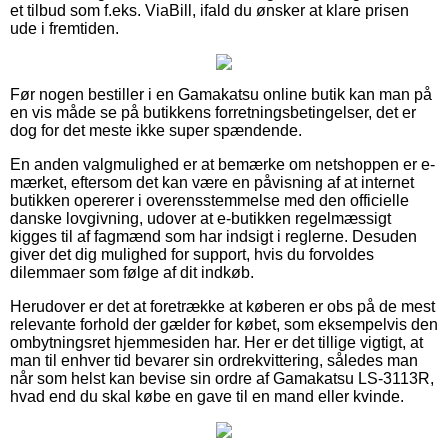
et tilbud som f.eks. ViaBill, ifald du ønsker at klare prisen
ude i fremtiden.
Før nogen bestiller i en Gamakatsu online butik kan man på
en vis måde se på butikkens forretningsbetingelser, det er
dog for det meste ikke super spændende.
En anden valgmulighed er at bemærke om netshoppen er e-
mærket, eftersom det kan være en påvisning af at internet
butikken opererer i overensstemmelse med den officielle
danske lovgivning, udover at e-butikken regelmæssigt
kigges til af fagmænd som har indsigt i reglerne. Desuden
giver det dig mulighed for support, hvis du forvoldes
dilemmaer som følge af dit indkøb.
Herudover er det at foretrække at køberen er obs på de mest
relevante forhold der gælder for købet, som eksempelvis den
ombytningsret hjemmesiden har. Her er det tillige vigtigt, at
man til enhver tid bevarer sin ordrekvittering, således man
når som helst kan bevise sin ordre af Gamakatsu LS-3113R,
hvad end du skal købe en gave til en mand eller kvinde.