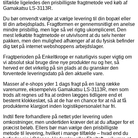
tilfælde ligeledes den prisbilligste fragtmetode ved køb af
Gamakatsu LS-3113R.
Du bør omvendt vælge at vælge levering til din bopæl eller
til din arbejdsplads. Fragtformen er gennemsnitligt en anelse
mindre prisbillig, men lige så vel rigtig ukompliceret. Den
mest letkøbte fragtmetode er utvivlsomt at du selv henter
pakken, men den mulighed afhænger af at du fysisk befinder
dig tæt på internet webshoppens arbejdslager.
Fragtperioden på Enkeltkroge er naturligvis super vigtig om
vi absolut skal bruge dine nye produkter nu og her, så
herved er det virkelig på sin plads at du gransker den
forventede leveringsdato på den aktuelle vare.
Masser af e-shops yder 1 dags fragt på en lang række
varenumre, eksempelvis Gamakatsu LS-3113R, men som
trods alt regnes ud fra at ordren lægges tidligere end et
bestemt klokkeslæt, så at de har en chance for at nå at få
produkterne klargjort inden logistikpersonalet har fri.
Indtil flere forhandlere på nettet yder levering uden
omkostninger, men undertiden kræver det at du aftager for et
præcist beløb. Ellers bør man vælge den prisbilligste
metode til levering, hvilket i mange tilfælde – hvad end du