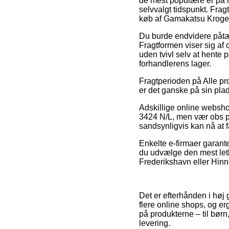
de mest populære er på n
selvvalgt tidspunkt. Frag
køb af Gamakatsu Kroge
Du burde endvidere påtænk
Fragtformen viser sig af o
uden tvivl selv at hente 
forhandlerens lager.
Fragtperioden på Alle pro
er det ganske på sin pla
Adskillige online websh
3424 N/L, men vær obs på
sandsynligvis kan nå at 
Enkelte e-firmaer garante
du udvælge den mest letk
Frederikshavn eller Hinner
Det er efterhånden i høj
flere online shops, og e
på produkterne – til børn
levering.