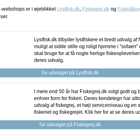
-webshops er i øjeblikket
Lystfisk.dk
,
Fiskegrej.dk
og
Fiskpåkro
iser.
Lystfisk.dk tilbyder lystfiskere et bredt udvalg af
muligt at sidde stille og roligt hjemme i ”sofaen” 
skal bruge for at få nogle herlige fiskeoplevelser.
deres udvalg.
Se udvalget på Lystfisk.dk
I mere end 50 år har Fiskegrej.dk solgt godt og bil
enhver form for fiskeri. Deres kendetegn har al
udvalg af fiskegrej, et højt serviceniveau og en 
fiskeriet og fiskegrejet. Klik her for at se deres u
Se udvalget på Fiskegrej.dk