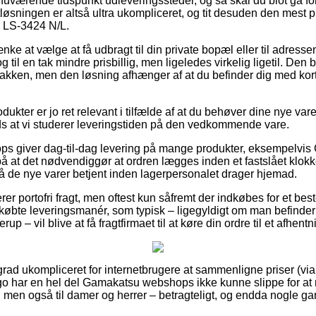
uværende tidspunkt udleveringssteder, og så skal du blot gå forb
tløsningen er altså ultra ukompliceret, og tit desuden den mest p
 LS-3424 N/L.
e at vælge at få udbragt til din private bopæl eller til adresse
g til en tak mindre prisbillig, men ligeledes virkelig ligetil. Den b
pakken, men den løsning afhænger af at du befinder dig med kort 
dukter er jo ret relevant i tilfælde af at du behøver dine nye v
ds at vi studerer leveringstiden på den vedkommende vare.
ops giver dag-til-dag levering på mange produkter, eksempelvi
 at det nødvendiggør at ordren lægges inden et fastslået klokk
få de nye varer betjent inden lagerpersonalet drager hjemad.
rer portofri fragt, men oftest kun såfremt der indkøbes for et b
øbte leveringsmanér, som typisk – ligegyldigt om man befinder 
up – vil blive at få fragtfirmaet til at køre din ordre til et afhent
 grad ukompliceret for internetbrugere at sammenligne priser (vi
rgo har en hel del Gamakatsu webshops ikke kunne slippe for a
, men også til damer og herrer – betragteligt, og endda nogle g