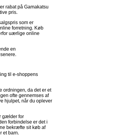
fter rabat på Gamakatsu
ive pris.
salgspris som er
online forretning. Køb
erfor uærlige online
vende en
 senere.
ing til e-shoppens
 ordningen, da det er et
ningen ofte gennemses af
e hjulpet, når du oplever
 gælder for
en forbindelse er det i
nne bekræfte sit køb af
 et barn.