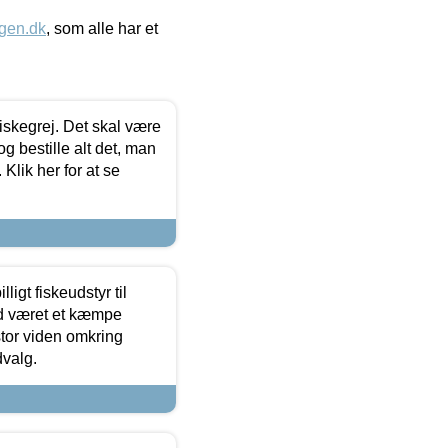
gen.dk
, som alle har et
 fiskegrej. Det skal være
og bestille alt det, man
 Klik her for at se
ligt fiskeudstyr til
tid været et kæmpe
stor viden omkring
dvalg.