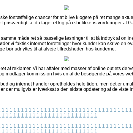
nske fortræffelige chancer for at blive klogere på ret mange aktue
det prisværdigt, at du tager et kig på e-butikkens vurderinger a
 samme måde ret så passelige løsninger til at få indtryk af on
der vi faktisk internet forretninger hvor kunder kan skrive en ev
ge bør udnyttes til at afveje tilfredsheden hos kunderne.
ret af reklamer. Vi har aftaler med masser af online outlets derve
 og modtager kommission hvis en af de besøgende på vores webs
ud og internet handler opretholdes hele tiden, men det er umulig
er der muligvis er iværksat siden sidste opdatering af de viste i
1
1
1
1
1
1
1
1
1
1
1
1
1
1
1
1
1
1
1
1
1
1
1
1
1
1
1
1
1
1
1
1
1
1
1
1
1
1
1
1
1
1
1
1
1
1
1
1
1
1
1
1
1
1
1
1
1
1
1
1
1
1
1
1
1
1
1
1
1
1
1
1
1
1
1
1
1
1
1
1
1
1
1
1
1
1
1
1
1
1
1
1
1
1
1
1
1
1
1
1
1
1
1
1
1
1
1
1
1
1
1
1
1
1
1
1
1
1
1
1
1
1