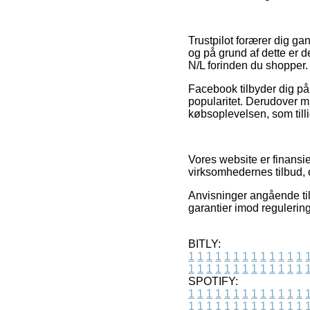
Trustpilot forærer dig ga
og på grund af dette er 
N/L forinden du shopper.
Facebook tilbyder dig på
popularitet. Derudover mø
købsoplevelsen, som tilli
Vores website er finansie
virksomhedernes tilbud,
Anvisninger angående tilb
garantier imod regulering
BITLY:
1
1
1
1
1
1
1
1
1
1
1
1
1
1
1
1
1
1
1
1
1
1
1
1
1
1
SPOTIFY:
1
1
1
1
1
1
1
1
1
1
1
1
1
1
1
1
1
1
1
1
1
1
1
1
1
1