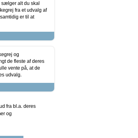
sælger alt du skal
skegrej fra et udvalg af
samtidig er til at
kegrej og
angt de fleste af deres
ulle vente på, at de
res udvalg.
 fra bl.a. deres
mer og