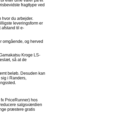
i efter dine varer på et
risbevidste fragttype ved
n hvor du arbejder.
illigste leveringsform er
afstand til e-
arer omgående, og herved
s Gamakatsu Kroge LS-
eslæt, så at de
estemt beløb. Desuden kan
sig i Randers,
ningssted.
a fx PriceRunner) hos
t reducere salgsværdien
ange præstere gratis