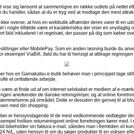
tid vise sig lønsomt at sammenligne en række outlets på nettet e
du handler, sådan at du er tryg ved at modtage den mest attrakt
kke overse, at hvis en webbutik afhænder deres varer til en ud
et i nogle tilfælde være et karakteristika der viser en snydagtig 
ert fald inkluderet i et regelsæt, der passer på dig som køber ov
tbestillinger eller MobilePay. Som en anden løsning burde du an
r eksempel ViaBill, ifald du har til hensigt at afdrage regningen
er hos en Gamakatsu e-butik behøver man i princippet tage still
 ofte et omfattende arbejde.
ære at finde ud af om internet selskabet er medlem af e-mærke
ningen anerkender de danske retningslinjer, og at online forret
stemmelserne på området. Dette er desuden din genvej til at bliv
essen med din shopping.
 køber er hensynstagende til de mest vedkommende vedtægter der
sempel hvilken returneringsret online forretningen kører med. I d
ltid bibeholder sin faktura e-mail, således man i fremtiden vil ku
N/L, uden hensyn til om du søger produkter til en voksen eller