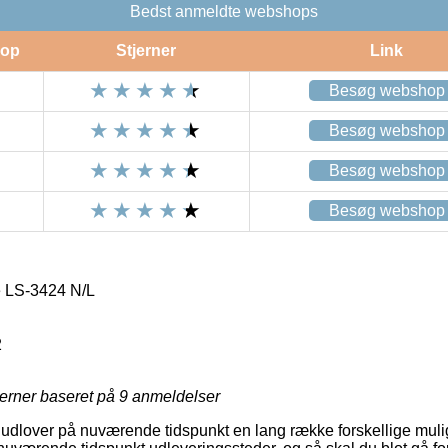
Bedst anmeldte webshops
op
Stjerner
Link
Besøg webshop
Besøg webshop
Besøg webshop
Besøg webshop
 LS-3424 N/L
2
jerner baseret på
9
anmeldelser
 udlover på nuværende tidspunkt en lang række forskellige mulig