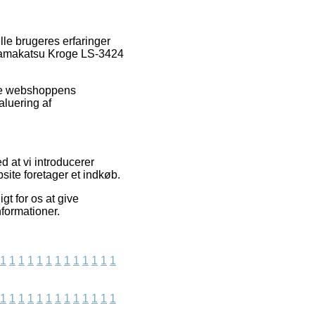
lle brugeres erfaringer
f Gamakatsu Kroge LS-3424
line webshoppens
aluering af
d at vi introducerer
ite foretager et indkøb.
t for os at give
nformationer.
1
1
1
1
1
1
1
1
1
1
1
1
1
1
1
1
1
1
1
1
1
1
1
1
1
1