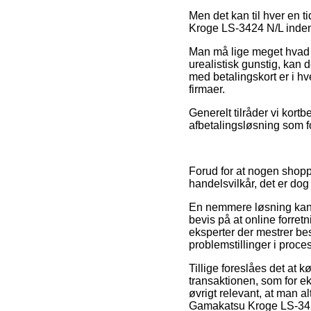
Men det kan til hver en 
Kroge LS-3424 N/L inden 
Man må lige meget hvad i
urealistisk gunstig, kan d
med betalingskort er i hv
firmaer.
Generelt tilråder vi kor
afbetalingsløsning som fo
Forud for at nogen shopp
handelsvilkår, det er dog
En nemmere løsning kan v
bevis på at online forret
eksperter der mestrer be
problemstillinger i proc
Tillige foreslåes det at
transaktionen, som for ek
øvrigt relevant, at man a
Gamakatsu Kroge LS-3424 