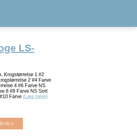
oge LS-
. Krogstørrelse 1 #2
Krogstørrelse 2 #4 Farve
ørrelse 4 #6 Farve NS
lse 6 #8 Farve NS Sort
8 #10 Farve
(Læs mere)
b nu »