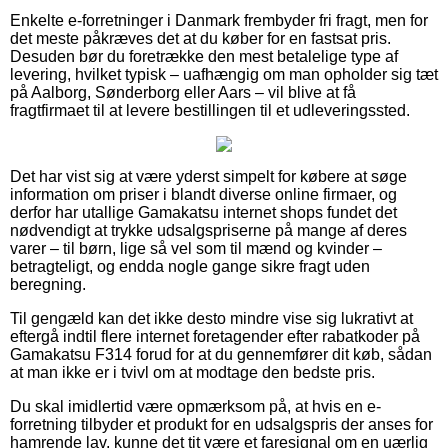
Enkelte e-forretninger i Danmark frembyder fri fragt, men for
det meste påkræves det at du køber for en fastsat pris.
Desuden bør du foretrække den mest betalelige type af
levering, hvilket typisk – uafhængig om man opholder sig tæt
på Aalborg, Sønderborg eller Aars – vil blive at få
fragtfirmaet til at levere bestillingen til et udleveringssted.
Det har vist sig at være yderst simpelt for købere at søge
information om priser i blandt diverse online firmaer, og
derfor har utallige Gamakatsu internet shops fundet det
nødvendigt at trykke udsalgspriserne på mange af deres
varer – til børn, lige så vel som til mænd og kvinder –
betragteligt, og endda nogle gange sikre fragt uden
beregning.
Til gengæld kan det ikke desto mindre vise sig lukrativt at
eftergå indtil flere internet foretagender efter rabatkoder på
Gamakatsu F314 forud for at du gennemfører dit køb, sådan
at man ikke er i tvivl om at modtage den bedste pris.
Du skal imidlertid være opmærksom på, at hvis en e-
forretning tilbyder et produkt for en udsalgspris der anses for
hamrende lav, kunne det tit være et faresignal om en uærlig