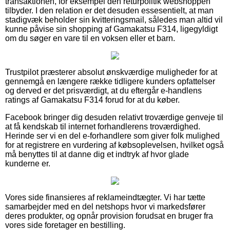
transaktionen, for eksempel den returpolitik webshoppen
tilbyder. I den relation er det desuden essesentielt, at man
stadigvæk beholder sin kvitteringsmail, således man altid vil
kunne påvise sin shopping af Gamakatsu F314, ligegyldigt
om du søger en vare til en voksen eller et barn.
Trustpilot præsterer absolut ønskværdige muligheder for at
gennemgå en længere række tidligere kunders opfattelser
og derved er det prisværdigt, at du eftergår e-handlens
ratings af Gamakatsu F314 forud for at du køber.
Facebook bringer dig desuden relativt troværdige genveje til
at få kendskab til internet forhandlerens troværdighed.
Herinde ser vi en del e-forhandlere som giver folk mulighed
for at registrere en vurdering af købsoplevelsen, hvilket også
må benyttes til at danne dig et indtryk af hvor glade
kunderne er.
Vores side finansieres af reklameindtægter. Vi har tætte
samarbejder med en del netshops hvor vi markedsfører
deres produkter, og opnår provision forudsat en bruger fra
vores side foretager en bestilling.