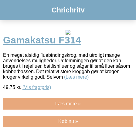
Chrichritv
Gamakatsu F314
En meget alsidig fluebindingskrog, med utroligt mange
anvendelses muligheder. Udformningen gør at den kan
bruges til rejefluer, baitfishfluer og sågar til små fluer såsom
kobberbassen. Det relativt store kroggab gør at krogen
kroger virkelig godt. Selvom
(Læs mere)
49.75
kr.
(Vis fragtpris)
Læs mere »
Køb nu »