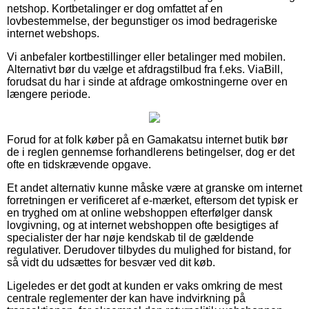
netshop. Kortbetalinger er dog omfattet af en
lovbestemmelse, der begunstiger os imod bedrageriske
internet webshops.
Vi anbefaler kortbestillinger eller betalinger med mobilen.
Alternativt bør du vælge et afdragstilbud fra f.eks. ViaBill,
forudsat du har i sinde at afdrage omkostningerne over en
længere periode.
Forud for at folk køber på en Gamakatsu internet butik bør
de i reglen gennemse forhandlerens betingelser, dog er det
ofte en tidskrævende opgave.
Et andet alternativ kunne måske være at granske om internet
forretningen er verificeret af e-mærket, eftersom det typisk er
en tryghed om at online webshoppen efterfølger dansk
lovgivning, og at internet webshoppen ofte besigtiges af
specialister der har nøje kendskab til de gældende
regulativer. Derudover tilbydes du mulighed for bistand, for
så vidt du udsættes for besvær ved dit køb.
Ligeledes er det godt at kunden er vaks omkring de mest
centrale reglementer der kan have indvirkning på