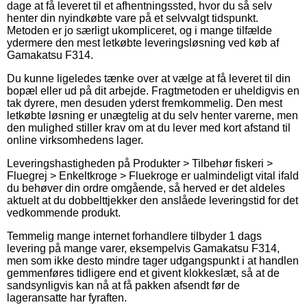
dage at få leveret til et afhentningssted, hvor du så selv
henter din nyindkøbte vare på et selvvalgt tidspunkt.
Metoden er jo særligt ukompliceret, og i mange tilfælde
ydermere den mest letkøbte leveringsløsning ved køb af
Gamakatsu F314.
Du kunne ligeledes tænke over at vælge at få leveret til din
bopæl eller ud på dit arbejde. Fragtmetoden er uheldigvis en
tak dyrere, men desuden yderst fremkommelig. Den mest
letkøbte løsning er unægtelig at du selv henter varerne, men
den mulighed stiller krav om at du lever med kort afstand til
online virksomhedens lager.
Leveringshastigheden på Produkter > Tilbehør fiskeri >
Fluegrej > Enkeltkroge > Fluekroge er ualmindeligt vital ifald
du behøver din ordre omgående, så herved er det aldeles
aktuelt at du dobbelttjekker den anslåede leveringstid for det
vedkommende produkt.
Temmelig mange internet forhandlere tilbyder 1 dags
levering på mange varer, eksempelvis Gamakatsu F314,
men som ikke desto mindre tager udgangspunkt i at handlen
gemmenføres tidligere end et givent klokkeslæt, så at de
sandsynligvis kan nå at få pakken afsendt før de
lageransatte har fyraften.