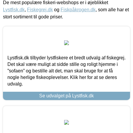
De mest populære fiskeri-webshops er i øjeblikket
Lystfisk.dk
,
Fiskegrej.dk
og
Fiskpåkrogen.dk
, som alle har et
stort sortiment til gode priser.
Lystfisk.dk tilbyder lystfiskere et bredt udvalg af fiskegrej.
Det skal være muligt at sidde stille og roligt hjemme i
”sofaen” og bestille alt det, man skal bruge for at få
nogle herlige fiskeoplevelser. Klik her for at se deres
udvalg.
Se udvalget på Lystfisk.dk