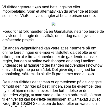
Vi tilråder generelt køb med betalingskort eller
mobilbetaling. Som et alternativ kan du anvende et tilbud
som f.eks. ViaBill, hvis du agter at betale prisen senere.
Forud for at folk handler på en Gamakatsu netshop burde de
utvivlsomt betragte dens vilkår, det er dog naturligvis et
omfattende projekt.
En anden valgmulighed kan være at se nærmere på om
online forretningen er e-mærke tilsluttet, da det ofte er en
sikring om at e-firmaet anerkender de gældende danske
regler, foruden at online webshoppen en gang i mellem
undersøges af fagmænd der har den nødvendige knowhow
om vedtægterne på området. Det giver dig mulighed for
opbakning, såfremt du skulle få problemer med dit køb.
Desuden tilrådes det at man er opmærksom på de vigtigste
forhold der indvirker på bestillingen, som for eksempel den
bytteret hjemmesiden lover. I den forbindelse er det
ligeledes vigtigt, at man stadig sikrer sin ordremail, så man
til enhver tid kan bekræfte bestillingen af Gamakatsu Buet
Krog BKS-1050N Skalle, om du leder efter en vare til en