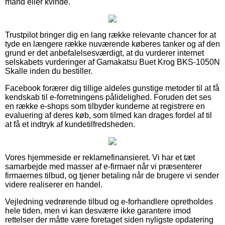
mand eller kvinde.
Trustpilot bringer dig en lang række relevante chancer for at
tyde en længere række nuværende køberes tanker og af den
grund er det anbefalelsesværdigt, at du vurderer internet
selskabets vurderinger af Gamakatsu Buet Krog BKS-1050N
Skalle inden du bestiller.
Facebook forærer dig tillige aldeles gunstige metoder til at få
kendskab til e-forretningens pålidelighed. Foruden det ses
en række e-shops som tilbyder kunderne at registrere en
evaluering af deres køb, som tilmed kan drages fordel af til
at få et indtryk af kundetilfredsheden.
Vores hjemmeside er reklamefinansieret. Vi har et tæt
samarbejde med masser af e-firmaer når vi præsenterer
firmaernes tilbud, og tjener betaling når de brugere vi sender
videre realiserer en handel.
Vejledning vedrørende tilbud og e-forhandlere opretholdes
hele tiden, men vi kan desværre ikke garantere imod
rettelser der måtte være foretaget siden nyligste opdatering