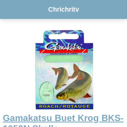
Chrichritv
Gamakatsu Buet Krog BKS-