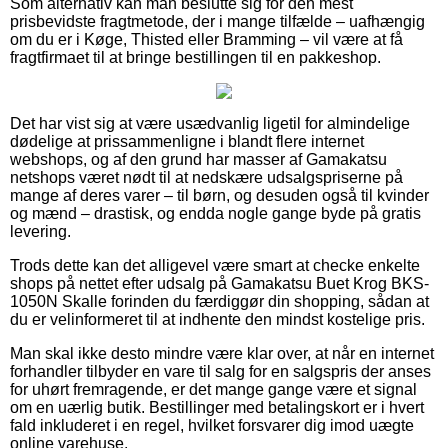
Som alternativ kan man beslutte sig for den mest
prisbevidste fragtmetode, der i mange tilfælde – uafhængig
om du er i Køge, Thisted eller Bramming – vil være at få
fragtfirmaet til at bringe bestillingen til en pakkeshop.
Det har vist sig at være usædvanlig ligetil for almindelige
dødelige at prissammenligne i blandt flere internet
webshops, og af den grund har masser af Gamakatsu
netshops været nødt til at nedskære udsalgspriserne på
mange af deres varer – til børn, og desuden også til kvinder
og mænd – drastisk, og endda nogle gange byde på gratis
levering.
Trods dette kan det alligevel være smart at checke enkelte
shops på nettet efter udsalg på Gamakatsu Buet Krog BKS-
1050N Skalle forinden du færdiggør din shopping, sådan at
du er velinformeret til at indhente den mindst kostelige pris.
Man skal ikke desto mindre være klar over, at når en internet
forhandler tilbyder en vare til salg for en salgspris der anses
for uhørt fremragende, er det mange gange være et signal
om en uærlig butik. Bestillinger med betalingskort er i hvert
fald inkluderet i en regel, hvilket forsvarer dig imod uægte
online varehuse.