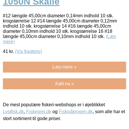
1050N Skalle
#12 længde 45,00cm diameter 0,14mm indhold 10 stk.
krogstørrelse 12 #14 længde 45,00cm diameter 0,12mm
indhold 10 stk. krogstørrelse 14 #16 længde 45,00cm
diameter 0,10mm indhold 10 stk. krogstørrelse 16 #18
længde 45,00cm diameter 0,10mm indhold 10 stk.
(Læs
mere)
41
kr.
(Vis fragtpris)
Læs mere »
Køb nu »
De mest populære fiskeri-webshops er i øjeblikket
Lystfisk.dk
,
Fiskegrej.dk
og
Fiskpåkrogen.dk
, som alle har et
stort sortiment til gode priser.