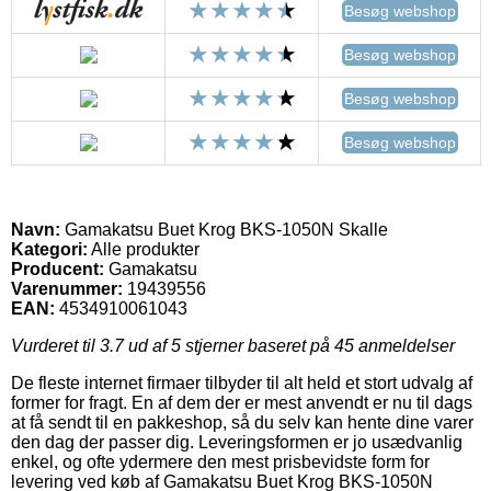
Besøg webshop
Besøg webshop
Besøg webshop
Besøg webshop
Navn:
Gamakatsu Buet Krog BKS-1050N Skalle
Kategori:
Alle produkter
Producent:
Gamakatsu
Varenummer:
19439556
EAN:
4534910061043
Vurderet til
3.7
ud af 5 stjerner baseret på
45
anmeldelser
De fleste internet firmaer tilbyder til alt held et stort udvalg af
former for fragt. En af dem der er mest anvendt er nu til dags
at få sendt til en pakkeshop, så du selv kan hente dine varer
den dag der passer dig. Leveringsformen er jo usædvanlig
enkel, og ofte ydermere den mest prisbevidste form for
levering ved køb af Gamakatsu Buet Krog BKS-1050N