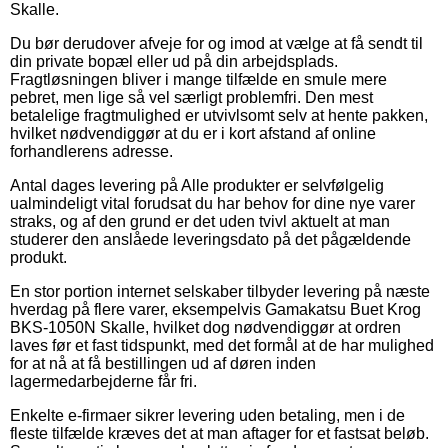
Skalle.
Du bør derudover afveje for og imod at vælge at få sendt til
din private bopæl eller ud på din arbejdsplads.
Fragtløsningen bliver i mange tilfælde en smule mere
pebret, men lige så vel særligt problemfri. Den mest
betalelige fragtmulighed er utvivlsomt selv at hente pakken,
hvilket nødvendiggør at du er i kort afstand af online
forhandlerens adresse.
Antal dages levering på Alle produkter er selvfølgelig
ualmindeligt vital forudsat du har behov for dine nye varer
straks, og af den grund er det uden tvivl aktuelt at man
studerer den anslåede leveringsdato på det pågældende
produkt.
En stor portion internet selskaber tilbyder levering på næste
hverdag på flere varer, eksempelvis Gamakatsu Buet Krog
BKS-1050N Skalle, hvilket dog nødvendiggør at ordren
laves før et fast tidspunkt, med det formål at de har mulighed
for at nå at få bestillingen ud af døren inden
lagermedarbejderne får fri.
Enkelte e-firmaer sikrer levering uden betaling, men i de
fleste tilfælde kræves det at man aftager for et fastsat beløb.