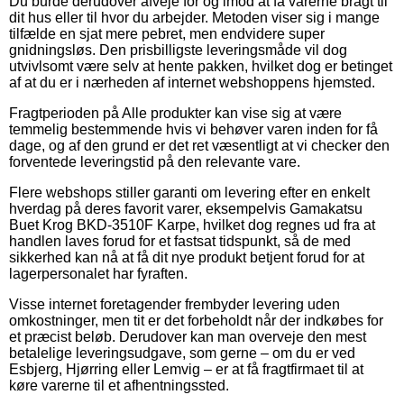
Du burde derudover afveje for og imod at få varerne bragt til
dit hus eller til hvor du arbejder. Metoden viser sig i mange
tilfælde en sjat mere pebret, men endvidere super
gnidningsløs. Den prisbilligste leveringsmåde vil dog
utvivlsomt være selv at hente pakken, hvilket dog er betinget
af at du er i nærheden af internet webshoppens hjemsted.
Fragtperioden på Alle produkter kan vise sig at være
temmelig bestemmende hvis vi behøver varen inden for få
dage, og af den grund er det ret væsentligt at vi checker den
forventede leveringstid på den relevante vare.
Flere webshops stiller garanti om levering efter en enkelt
hverdag på deres favorit varer, eksempelvis Gamakatsu
Buet Krog BKD-3510F Karpe, hvilket dog regnes ud fra at
handlen laves forud for et fastsat tidspunkt, så de med
sikkerhed kan nå at få dit nye produkt betjent forud for at
lagerpersonalet har fyraften.
Visse internet foretagender frembyder levering uden
omkostninger, men tit er det forbeholdt når der indkøbes for
et præcist beløb. Derudover kan man overveje den mest
betalelige leveringsudgave, som gerne – om du er ved
Esbjerg, Hjørring eller Lemvig – er at få fragtfirmaet til at
køre varerne til et afhentningssted.