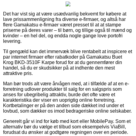
Det har vist sig at være usædvanlig bekvemt for købere at
lave prissammenligning fra diverse e-firmaer, og altså har
flere Gamakatsu e-firmaer været presset til at at stampe
priserne på deres varer – til børn, og tillige også til mænd og
kvinder – en hel del, og endda nogle gange love portofri
levering.
Til gengæld kan det immervæk blive rentabelt at inspicere et
par internet firmaer efter rabatkoder på Gamakatsu Buet
Krog BKD-3510F Karpe forud for at du gennemfører din
handel, så du er skudsikker på at indhente den mest
attraktive pris.
Man bør trods alt være årvågen med, at i tilfælde af at en e-
forretning udlover produkter til salg for en salgspris som
anses for ubegribelig attraktiv, burde det ofte være et
karakteristika der viser en uoprigtig online forretning.
Kortbetalinger er på den anden side dækket ind under et
lovbud, som dækker os imod bedrageriske online selskaber.
Generelt går vi ind for køb med kort eller MobilePay. Som et
alternativ bør du vælge et tilbud som eksempelvis ViaBill,
forudsat du ønsker at godtgøre regningen over en periode.