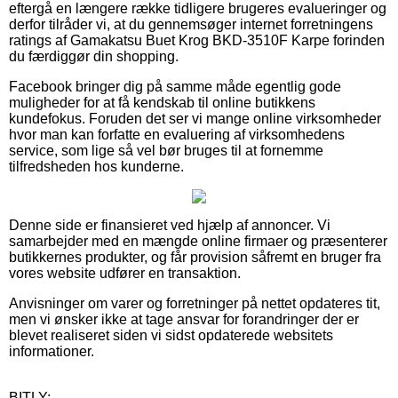
eftergå en længere række tidligere brugeres evalueringer og
derfor tilråder vi, at du gennemsøger internet forretningens
ratings af Gamakatsu Buet Krog BKD-3510F Karpe forinden
du færdiggør din shopping.
Facebook bringer dig på samme måde egentlig gode
muligheder for at få kendskab til online butikkens
kundefokus. Foruden det ser vi mange online virksomheder
hvor man kan forfatte en evaluering af virksomhedens
service, som lige så vel bør bruges til at fornemme
tilfredsheden hos kunderne.
Denne side er finansieret ved hjælp af annoncer. Vi
samarbejder med en mængde online firmaer og præsenterer
butikkernes produkter, og får provision såfremt en bruger fra
vores website udfører en transaktion.
Anvisninger om varer og forretninger på nettet opdateres tit,
men vi ønsker ikke at tage ansvar for forandringer der er
blevet realiseret siden vi sidst opdaterede websitets
informationer.
BITLY: