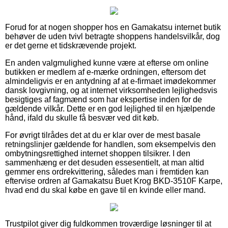
Forud for at nogen shopper hos en Gamakatsu internet butik
behøver de uden tvivl betragte shoppens handelsvilkår, dog
er det gerne et tidskrævende projekt.
En anden valgmulighed kunne være at efterse om online
butikken er medlem af e-mærke ordningen, eftersom det
almindeligvis er en antydning af at e-firmaet imødekommer
dansk lovgivning, og at internet virksomheden lejlighedsvis
besigtiges af fagmænd som har ekspertise inden for de
gældende vilkår. Dette er en god lejlighed til en hjælpende
hånd, ifald du skulle få besvær ved dit køb.
For øvrigt tilrådes det at du er klar over de mest basale
retningslinjer gældende for handlen, som eksempelvis den
ombytningsrettighed internet shoppen tilsikrer. I den
sammenhæng er det desuden essesentielt, at man altid
gemmer ens ordrekvittering, således man i fremtiden kan
eftervise ordren af Gamakatsu Buet Krog BKD-3510F Karpe,
hvad end du skal købe en gave til en kvinde eller mand.
Trustpilot giver dig fuldkommen troværdige løsninger til at