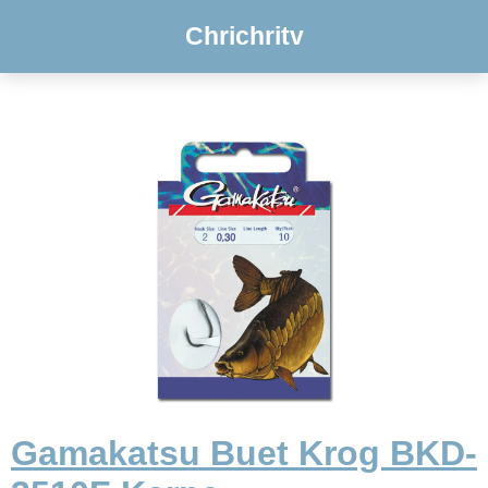
Chrichritv
Gamakatsu Buet Krog BKD-