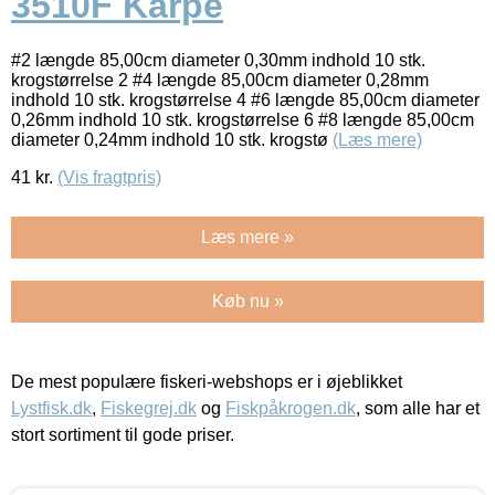
3510F Karpe
#2 længde 85,00cm diameter 0,30mm indhold 10 stk.
krogstørrelse 2 #4 længde 85,00cm diameter 0,28mm
indhold 10 stk. krogstørrelse 4 #6 længde 85,00cm diameter
0,26mm indhold 10 stk. krogstørrelse 6 #8 længde 85,00cm
diameter 0,24mm indhold 10 stk. krogstø
(Læs mere)
41
kr.
(Vis fragtpris)
Læs mere »
Køb nu »
De mest populære fiskeri-webshops er i øjeblikket
Lystfisk.dk
,
Fiskegrej.dk
og
Fiskpåkrogen.dk
, som alle har et
stort sortiment til gode priser.