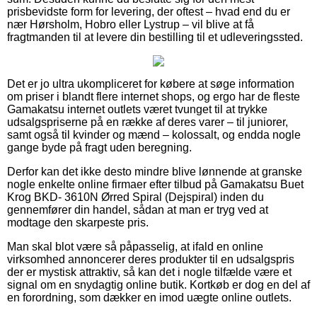
prisbevidste form for levering, der oftest – hvad end du er
nær Hørsholm, Hobro eller Lystrup – vil blive at få
fragtmanden til at levere din bestilling til et udleveringssted.
Det er jo ultra ukompliceret for købere at søge information
om priser i blandt flere internet shops, og ergo har de fleste
Gamakatsu internet outlets været tvunget til at trykke
udsalgspriserne på en række af deres varer – til juniorer,
samt også til kvinder og mænd – kolossalt, og endda nogle
gange byde på fragt uden beregning.
Derfor kan det ikke desto mindre blive lønnende at granske
nogle enkelte online firmaer efter tilbud på Gamakatsu Buet
Krog BKD- 3610N Ørred Spiral (Dejspiral) inden du
gennemfører din handel, sådan at man er tryg ved at
modtage den skarpeste pris.
Man skal blot være så påpasselig, at ifald en online
virksomhed annoncerer deres produkter til en udsalgspris
der er mystisk attraktiv, så kan det i nogle tilfælde være et
signal om en snydagtig online butik. Kortkøb er dog en del af
en forordning, som dækker en imod uægte online outlets.