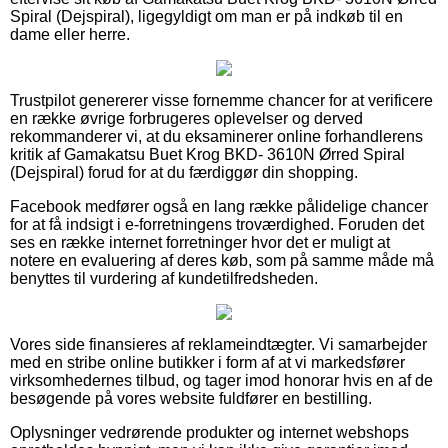
Spiral (Dejspiral), ligegyldigt om man er på indkøb til en
dame eller herre.
Trustpilot genererer visse fornemme chancer for at verificere
en række øvrige forbrugeres oplevelser og derved
rekommanderer vi, at du eksaminerer online forhandlerens
kritik af Gamakatsu Buet Krog BKD- 3610N Ørred Spiral
(Dejspiral) forud for at du færdiggør din shopping.
Facebook medfører også en lang række pålidelige chancer
for at få indsigt i e-forretningens troværdighed. Foruden det
ses en række internet forretninger hvor det er muligt at
notere en evaluering af deres køb, som på samme måde må
benyttes til vurdering af kundetilfredsheden.
Vores side finansieres af reklameindtægter. Vi samarbejder
med en stribe online butikker i form af at vi markedsfører
virksomhedernes tilbud, og tager imod honorar hvis en af de
besøgende på vores website fuldfører en bestilling.
Oplysninger vedrørende produkter og internet webshops