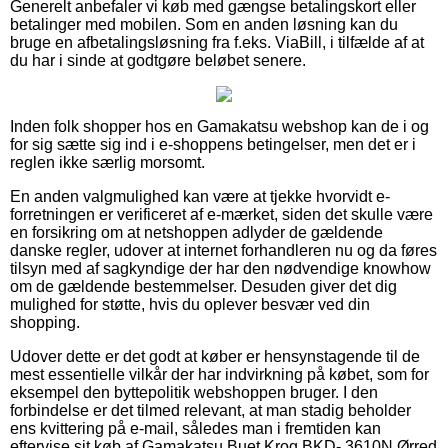
Generelt anbefaler vi køb med gængse betalingskort eller
betalinger med mobilen. Som en anden løsning kan du
bruge en afbetalingsløsning fra f.eks. ViaBill, i tilfælde af at
du har i sinde at godtgøre beløbet senere.
Inden folk shopper hos en Gamakatsu webshop kan de i og
for sig sætte sig ind i e-shoppens betingelser, men det er i
reglen ikke særlig morsomt.
En anden valgmulighed kan være at tjekke hvorvidt e-
forretningen er verificeret af e-mærket, siden det skulle være
en forsikring om at netshoppen adlyder de gældende
danske regler, udover at internet forhandleren nu og da føres
tilsyn med af sagkyndige der har den nødvendige knowhow
om de gældende bestemmelser. Desuden giver det dig
mulighed for støtte, hvis du oplever besvær ved din
shopping.
Udover dette er det godt at køber er hensynstagende til de
mest essentielle vilkår der har indvirkning på købet, som for
eksempel den byttepolitik webshoppen bruger. I den
forbindelse er det tilmed relevant, at man stadig beholder
ens kvittering på e-mail, således man i fremtiden kan
eftervise sit køb af Gamakatsu Buet Krog BKD- 3610N Ørred