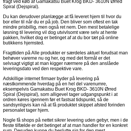
fragt ved køb af Gamakatsu Buet Krog BKD- 3610N Ørred
Spiral (Dejspiral).
Du kan derudover planlægge at få leveret hjem til hvor du
bor eller til når du er på job. Den bliver som oftest en tak
mindre prisbillig, men også ret nem. Den mest betalelige
løsning til levering vil dog utvivlsomt være selv at hente
pakken, hvilket dog er betinget af at du bor tæt på online
butikkens hjemsted.
Fragttiden på Alle produkter er særdeles aktuel forudsat man
behøver varerne nu og her, og med det formål er det
selvsagt vigtigt at man kigger nærmere på den anslåede
leveringsdato ved den respektive vare.
Adskillige internet firmaer byder på levering på
næstkommende hverdag på en hel del varenumre,
eksempelvis Gamakatsu Buet Krog BKD- 3610N Ørred
Spiral (Dejspiral), som alligevel tager udgangspunkt i at
ordren køres igennem før et fastsat tidspunkt, så de
sandsynligvis kan nå at få produktet skippet afsted forinden
personalet tager hjem.
Nogle få shops på nettet sikrer levering uden gebyr, men i de
fleste tilfælde er det betinget af at man handler for en konkret
sum. Desuden kunne du beslutte sig for den mest