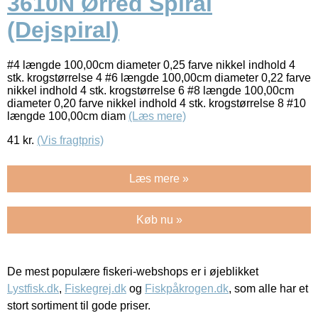
3610N Ørred Spiral
(Dejspiral)
#4 længde 100,00cm diameter 0,25 farve nikkel indhold 4
stk. krogstørrelse 4 #6 længde 100,00cm diameter 0,22 farve
nikkel indhold 4 stk. krogstørrelse 6 #8 længde 100,00cm
diameter 0,20 farve nikkel indhold 4 stk. krogstørrelse 8 #10
længde 100,00cm diam
(Læs mere)
41
kr.
(Vis fragtpris)
Læs mere »
Køb nu »
De mest populære fiskeri-webshops er i øjeblikket
Lystfisk.dk
,
Fiskegrej.dk
og
Fiskpåkrogen.dk
, som alle har et
stort sortiment til gode priser.