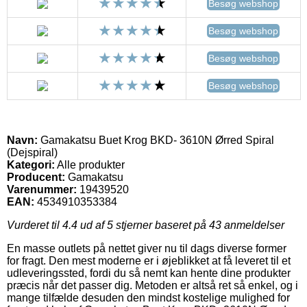
Besøg webshop
Besøg webshop
Besøg webshop
Besøg webshop
Navn:
Gamakatsu Buet Krog BKD- 3610N Ørred Spiral
(Dejspiral)
Kategori:
Alle produkter
Producent:
Gamakatsu
Varenummer:
19439520
EAN:
4534910353384
Vurderet til
4.4
ud af 5 stjerner baseret på
43
anmeldelser
En masse outlets på nettet giver nu til dags diverse former
for fragt. Den mest moderne er i øjeblikket at få leveret til et
udleveringssted, fordi du så nemt kan hente dine produkter
præcis når det passer dig. Metoden er altså ret så enkel, og i
mange tilfælde desuden den mindst kostelige mulighed for