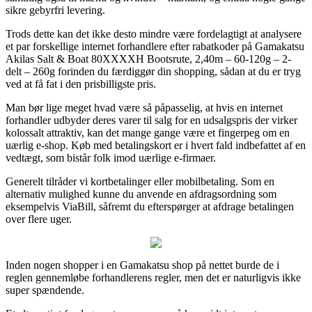
sikre gebyrfri levering.
Trods dette kan det ikke desto mindre være fordelagtigt at analysere
et par forskellige internet forhandlere efter rabatkoder på Gamakatsu
Akilas Salt & Boat 80XXXXH Bootsrute, 2,40m – 60-120g – 2-
delt – 260g forinden du færdiggør din shopping, sådan at du er tryg
ved at få fat i den prisbilligste pris.
Man bør lige meget hvad være så påpasselig, at hvis en internet
forhandler udbyder deres varer til salg for en udsalgspris der virker
kolossalt attraktiv, kan det mange gange være et fingerpeg om en
uærlig e-shop. Køb med betalingskort er i hvert fald indbefattet af en
vedtægt, som bistår folk imod uærlige e-firmaer.
Generelt tilråder vi kortbetalinger eller mobilbetaling. Som en
alternativ mulighed kunne du anvende en afdragsordning som
eksempelvis ViaBill, såfremt du efterspørger at afdrage betalingen
over flere uger.
Inden nogen shopper i en Gamakatsu shop på nettet burde de i
reglen gennemløbe forhandlerens regler, men det er naturligvis ikke
super spændende.