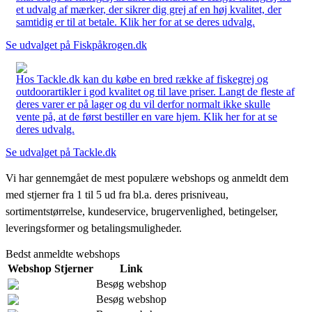
et udvalg af mærker, der sikrer dig grej af en høj kvalitet, der
samtidig er til at betale. Klik her for at se deres udvalg.
Se udvalget på Fiskpåkrogen.dk
Hos Tackle.dk kan du købe en bred række af fiskegrej og
outdoorartikler i god kvalitet og til lave priser. Langt de fleste af
deres varer er på lager og du vil derfor normalt ikke skulle
vente på, at de først bestiller en vare hjem. Klik her for at se
deres udvalg.
Se udvalget på Tackle.dk
Vi har gennemgået de mest populære webshops og anmeldt dem
med stjerner fra 1 til 5 ud fra bl.a. deres prisniveau,
sortimentstørrelse, kundeservice, brugervenlighed, betingelser,
leveringsformer og betalingsmuligheder.
Bedst anmeldte webshops
Webshop
Stjerner
Link
Besøg webshop
Besøg webshop