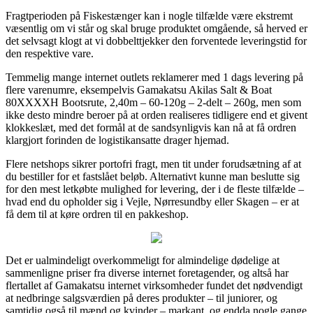
Fragtperioden på Fiskestænger kan i nogle tilfælde være ekstremt
væsentlig om vi står og skal bruge produktet omgående, så herved er
det selvsagt klogt at vi dobbelttjekker den forventede leveringstid for
den respektive vare.
Temmelig mange internet outlets reklamerer med 1 dags levering på
flere varenumre, eksempelvis Gamakatsu Akilas Salt & Boat
80XXXXH Bootsrute, 2,40m – 60-120g – 2-delt – 260g, men som
ikke desto mindre beroer på at orden realiseres tidligere end et givent
klokkeslæt, med det formål at de sandsynligvis kan nå at få ordren
klargjort forinden de logistikansatte drager hjemad.
Flere netshops sikrer portofri fragt, men tit under forudsætning af at
du bestiller for et fastslået beløb. Alternativt kunne man beslutte sig
for den mest letkøbte mulighed for levering, der i de fleste tilfælde –
hvad end du opholder sig i Vejle, Nørresundby eller Skagen – er at
få dem til at køre ordren til en pakkeshop.
Det er ualmindeligt overkommeligt for almindelige dødelige at
sammenligne priser fra diverse internet foretagender, og altså har
flertallet af Gamakatsu internet virksomheder fundet det nødvendigt
at nedbringe salgsværdien på deres produkter – til juniorer, og
samtidig også til mænd og kvinder – markant, og endda nogle gange