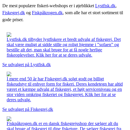
De mest populære fiskeri-webshops er i øjeblikket
Lystfisk.dk
,
Fiskegrej.dk
og
Fiskpåkrogen.dk
, som alle har et stort sortiment til
gode priser.
Lystfisk.dk tilbyder lystfiskere et bredt udvalg af fiskegrej. Det
skal være muligt at sidde stille og roligt hjemme i ”sofaen” og
bestille alt det, man skal bruge for at få nogle herlige
fiskeoplevelser. Klik her for at se deres udvalg.
Se udvalget på Lystfisk.dk
I mere end 50 år har Fiskegrej.dk solgt godt og billigt
fiskeudstyr til enhver form for fiskeri. Deres kendetegn har altid
været et kæmpe udvalg af fiskegrej, et højt serviceniveau og en
stor viden omkring fiskeriet og fiskegrejet. Klik her for at se
deres udvalg.
Se udvalget på Fiskegrej.dk
Fiskpåkrogen.dk er en dansk fiskegrejsshop der sælger alt du
skal bruge af fiskegrej til dine fisketure. De sælger fiskegrej fra