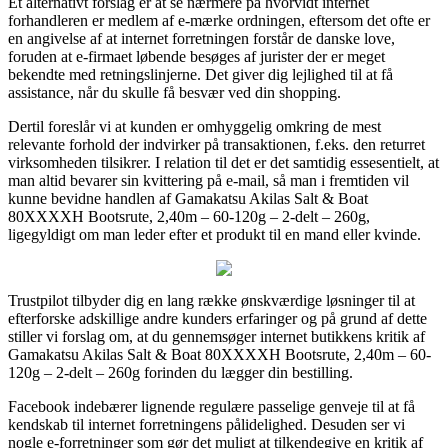
Et alternativt forslag er at se nærmere på hvorvidt internet
forhandleren er medlem af e-mærke ordningen, eftersom det ofte er
en angivelse af at internet forretningen forstår de danske love,
foruden at e-firmaet løbende besøges af jurister der er meget
bekendte med retningslinjerne. Det giver dig lejlighed til at få
assistance, når du skulle få besvær ved din shopping.
Dertil foreslår vi at kunden er omhyggelig omkring de mest
relevante forhold der indvirker på transaktionen, f.eks. den returret
virksomheden tilsikrer. I relation til det er det samtidig essesentielt, at
man altid bevarer sin kvittering på e-mail, så man i fremtiden vil
kunne bevidne handlen af Gamakatsu Akilas Salt & Boat
80XXXXH Bootsrute, 2,40m – 60-120g – 2-delt – 260g,
ligegyldigt om man leder efter et produkt til en mand eller kvinde.
Trustpilot tilbyder dig en lang række ønskværdige løsninger til at
efterforske adskillige andre kunders erfaringer og på grund af dette
stiller vi forslag om, at du gennemsøger internet butikkens kritik af
Gamakatsu Akilas Salt & Boat 80XXXXH Bootsrute, 2,40m – 60-
120g – 2-delt – 260g forinden du lægger din bestilling.
Facebook indebærer lignende regulære passelige genveje til at få
kendskab til internet forretningens pålidelighed. Desuden ser vi
nogle e-forretninger som gør det muligt at tilkendegive en kritik af