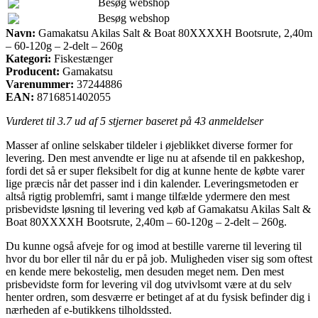
Besøg webshop
Besøg webshop
Navn:
Gamakatsu Akilas Salt & Boat 80XXXXH Bootsrute, 2,40m
– 60-120g – 2-delt – 260g
Kategori:
Fiskestænger
Producent:
Gamakatsu
Varenummer:
37244886
EAN:
8716851402055
Vurderet til
3.7
ud af 5 stjerner baseret på
43
anmeldelser
Masser af online selskaber tildeler i øjeblikket diverse former for
levering. Den mest anvendte er lige nu at afsende til en pakkeshop,
fordi det så er super fleksibelt for dig at kunne hente de købte varer
lige præcis når det passer ind i din kalender. Leveringsmetoden er
altså rigtig problemfri, samt i mange tilfælde ydermere den mest
prisbevidste løsning til levering ved køb af Gamakatsu Akilas Salt &
Boat 80XXXXH Bootsrute, 2,40m – 60-120g – 2-delt – 260g.
Du kunne også afveje for og imod at bestille varerne til levering til
hvor du bor eller til når du er på job. Muligheden viser sig som oftest
en kende mere bekostelig, men desuden meget nem. Den mest
prisbevidste form for levering vil dog utvivlsomt være at du selv
henter ordren, som desværre er betinget af at du fysisk befinder dig i
nærheden af e-butikkens tilholdssted.