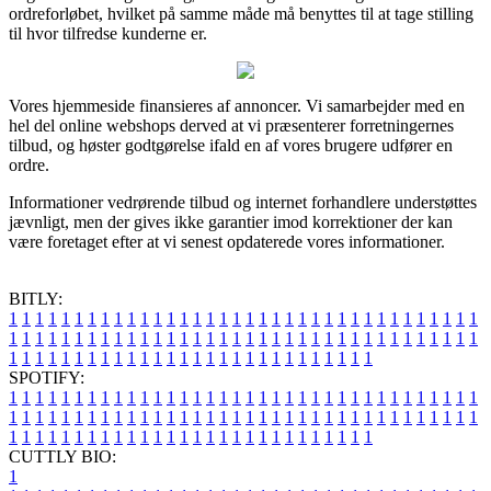
ordreforløbet, hvilket på samme måde må benyttes til at tage stilling
til hvor tilfredse kunderne er.
Vores hjemmeside finansieres af annoncer. Vi samarbejder med en
hel del online webshops derved at vi præsenterer forretningernes
tilbud, og høster godtgørelse ifald en af vores brugere udfører en
ordre.
Informationer vedrørende tilbud og internet forhandlere understøttes
jævnligt, men der gives ikke garantier imod korrektioner der kan
være foretaget efter at vi senest opdaterede vores informationer.
BITLY:
1
1
1
1
1
1
1
1
1
1
1
1
1
1
1
1
1
1
1
1
1
1
1
1
1
1
1
1
1
1
1
1
1
1
1
1
1
1
1
1
1
1
1
1
1
1
1
1
1
1
1
1
1
1
1
1
1
1
1
1
1
1
1
1
1
1
1
1
1
1
1
1
1
1
1
1
1
1
1
1
1
1
1
1
1
1
1
1
1
1
1
1
1
1
1
1
1
1
1
1
SPOTIFY:
1
1
1
1
1
1
1
1
1
1
1
1
1
1
1
1
1
1
1
1
1
1
1
1
1
1
1
1
1
1
1
1
1
1
1
1
1
1
1
1
1
1
1
1
1
1
1
1
1
1
1
1
1
1
1
1
1
1
1
1
1
1
1
1
1
1
1
1
1
1
1
1
1
1
1
1
1
1
1
1
1
1
1
1
1
1
1
1
1
1
1
1
1
1
1
1
1
1
1
1
CUTTLY BIO:
1