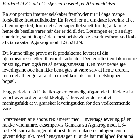
Vurderet til
3.5
ud af 5 stjerner baseret på
20
anmeldelser
En stor portion internet selskaber frembyder nu til dags mange
forskellige fragtmuligheder. En favorit er nu om dage levering til et
afhentningssted, fordi det så er super fleksibelt for dig at kunne
hente de bestilte varer når der er tid til det. Løsningen er jo særligt
smertefri, samt tit også den mest prisbevidste leveringsform ved køb
af Gamakatsu Agnkrog mod. LS-5213N.
Du kunne tillige prøve at få produkterne leveret til din
hjemmeadresse eller til hvor du arbejder. Den er oftest en tak mindre
prisbillig, men også ret så hensigtsmæssig. Den mest betalelige
leveringsmetode kan ikke benægtes at være selv at hente ordren,
men det afhænger af at du er med kort afstand til netshoppens
bopæl.
Fragtperioden på Enkeltkroge er temmelig afgørende i tilfælde af at
vi behøver ordren øjeblikkeligt, så herved er det relativt
meningsfuldt at vi gransker leveringstiden for den vedkommende
vare.
Størstedelen af e-shops reklamerer med 1 hverdags levering på en
række varenumre, eksempelvis Gamakatsu Agnkrog mod. LS-
5213N, som afhænger af at bestillingen placeres tidligere end et
givent tidspunkt, med hensynstagen til at de har mulighed for at nå