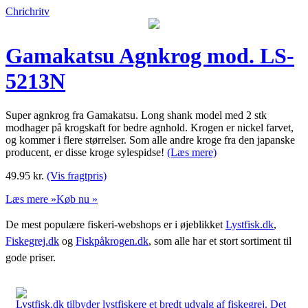
Chrichritv
Gamakatsu Agnkrog mod. LS-
5213N
Super agnkrog fra Gamakatsu. Long shank model med 2 stk
modhager på krogskaft for bedre agnhold. Krogen er nickel farvet,
og kommer i flere størrelser. Som alle andre kroge fra den japanske
producent, er disse kroge sylespidse!
(Læs mere)
49.95
kr.
(Vis fragtpris)
Læs mere »
Køb nu »
De mest populære fiskeri-webshops er i øjeblikket
Lystfisk.dk
,
Fiskegrej.dk
og
Fiskpåkrogen.dk
, som alle har et stort sortiment til
gode priser.
Lystfisk.dk tilbyder lystfiskere et bredt udvalg af fiskegrej. Det