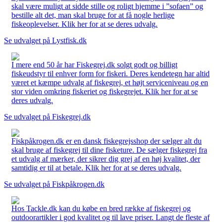
skal være muligt at sidde stille og roligt hjemme i ”sofaen” og
bestille alt det, man skal bruge for at få nogle herlige
fiskeoplevelser. Klik her for at se deres udvalg.
Se udvalget på Lystfisk.dk
I mere end 50 år har Fiskegrej.dk solgt godt og billigt
fiskeudstyr til enhver form for fiskeri. Deres kendetegn har altid
været et kæmpe udvalg af fiskegrej, et højt serviceniveau og en
stor viden omkring fiskeriet og fiskegrejet. Klik her for at se
deres udvalg.
Se udvalget på Fiskegrej.dk
Fiskpåkrogen.dk er en dansk fiskegrejsshop der sælger alt du
skal bruge af fiskegrej til dine fisketure. De sælger fiskegrej fra
et udvalg af mærker, der sikrer dig grej af en høj kvalitet, der
samtidig er til at betale. Klik her for at se deres udvalg.
Se udvalget på Fiskpåkrogen.dk
Hos Tackle.dk kan du købe en bred række af fiskegrej og
outdoorartikler i god kvalitet og til lave priser. Langt de fleste af