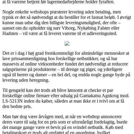
at få varerne betjent før lagermedarbejderne holder fyraften.
Nogle enkelte webshops præsterer levering uden betaling, men
typisk er det så nødvendigt at du bestiller for et fastsat beløb. I øvrigt
kunne man udse dig den billigste leveringsmulighed, der ofte –
uanset om du opholder sig nær Viborg, Nykøbing Falster eller
Hadsten – vil være at få leveret varerne til et udleveringssted.
Det er i dag i høj grad fremkommeligt for almindelige mennesker at
lave prissammenligning hos forskellige netbutikker, og så har
massevis af online virksomheder fundet det nødvendigt at reducere
salgspriserne på produkterne – til drenge og piger, og yderligere
også til herrer og damer – en hel del, og endda nogle gange byde på
levering uden beregning.
Til gengæld kan det trods alt blive lønsomt at checke et par
forskellige online firmaer efter udsalg på Gamakatsu Agnkrog mod.
LS-5213N inden du køber, således at man ikke er i tvivl om at få
den bedste pris.
Man bør dog være årvågen med, at når en webshop annoncerer
deres varer til salg for en pris som er uforståeligt fordelagtig, burde
det mange gange være et bevis på en svindel netbutik. Køb med
betalingskort er trods alt omfattet af en anordning, hvilket