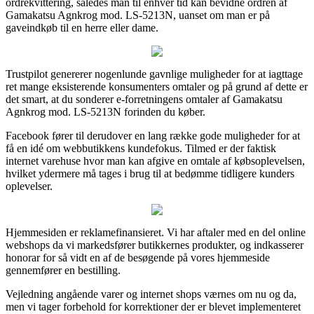
ordrekvittering, således man til enhver tid kan bevidne ordren af
Gamakatsu Agnkrog mod. LS-5213N, uanset om man er på
gaveindkøb til en herre eller dame.
Trustpilot genererer nogenlunde gavnlige muligheder for at iagttage
ret mange eksisterende konsumenters omtaler og på grund af dette er
det smart, at du sonderer e-forretningens omtaler af Gamakatsu
Agnkrog mod. LS-5213N forinden du køber.
Facebook fører til derudover en lang række gode muligheder for at
få en idé om webbutikkens kundefokus. Tilmed er der faktisk
internet varehuse hvor man kan afgive en omtale af købsoplevelsen,
hvilket ydermere må tages i brug til at bedømme tidligere kunders
oplevelser.
Hjemmesiden er reklamefinansieret. Vi har aftaler med en del online
webshops da vi markedsfører butikkernes produkter, og indkasserer
honorar for så vidt en af de besøgende på vores hjemmeside
gennemfører en bestilling.
Vejledning angående varer og internet shops værnes om nu og da,
men vi tager forbehold for korrektioner der er blevet implementeret