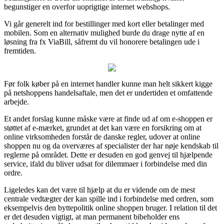
begunstiger en overfor uoprigtige internet webshops.
Vi går generelt ind for bestillinger med kort eller betalinger med
mobilen. Som en alternativ mulighed burde du drage nytte af en
løsning fra fx ViaBill, såfremt du vil honorere betalingen ude i
fremtiden.
Før folk køber på en internet handler kunne man helt sikkert kigge
på netshoppens handelsaftale, men det er undertiden et omfattende
arbejde.
Et andet forslag kunne måske være at finde ud af om e-shoppen er
støttet af e-mærket, grundet at det kan være en forsikring om at
online virksomheden forstår de danske regler, udover at online
shoppen nu og da overværes af specialister der har nøje kendskab til
reglerne på området. Dette er desuden en god genvej til hjælpende
service, ifald du bliver udsat for dilemmaer i forbindelse med din
ordre.
Ligeledes kan det være til hjælp at du er vidende om de mest
centrale vedtægter der kan spille ind i forbindelse med ordren, som
eksempelvis den byttepolitik online shoppen bruger. I relation til det
er det desuden vigtigt, at man permanent bibeholder ens