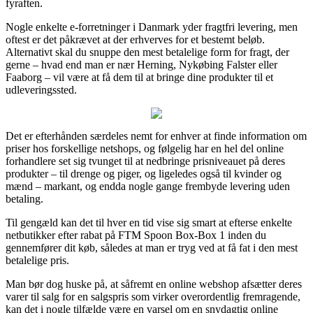
fyraften.
Nogle enkelte e-forretninger i Danmark yder fragtfri levering, men
oftest er det påkrævet at der erhverves for et bestemt beløb.
Alternativt skal du snuppe den mest betalelige form for fragt, der
gerne – hvad end man er nær Herning, Nykøbing Falster eller
Faaborg – vil være at få dem til at bringe dine produkter til et
udleveringssted.
Det er efterhånden særdeles nemt for enhver at finde information om
priser hos forskellige netshops, og følgelig har en hel del online
forhandlere set sig tvunget til at nedbringe prisniveauet på deres
produkter – til drenge og piger, og ligeledes også til kvinder og
mænd – markant, og endda nogle gange frembyde levering uden
betaling.
Til gengæld kan det til hver en tid vise sig smart at efterse enkelte
netbutikker efter rabat på FTM Spoon Box-Box 1 inden du
gennemfører dit køb, således at man er tryg ved at få fat i den mest
betalelige pris.
Man bør dog huske på, at såfremt en online webshop afsætter deres
varer til salg for en salgspris som virker overordentlig fremragende,
kan det i nogle tilfælde være en varsel om en snydagtig online