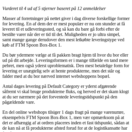
Vurderet til
4
ud af 5 stjerner baseret på
12
anmeldelser
Masser af forretninger på nettet giver i dag diverse forskellige former
for levering. En af dem der er mest populær er nu om stunder at få
leveret til et udleveringssted, og så kan du bare gå forbi efter de
bestilte varer når der er tid til det. Muligheden er jo ultra simpel,
samt mange gange derudover den mest letkøbte leveringstype ved
køb af FTM Spoon Box-Box 1.
Du bør ydermere vælge at få pakken bragt hjem til hvor du bor eller
ud på dit arbejde. Leveringsformen er i mange tilfælde en tand mere
pebret, men også yderst uproblematisk. Den mest betalelige form for
levering er unægtelig selv at hente produkterne, men det står og
falder med at du bor nærved internet webshoppens bopæl.
Antal dages levering på Default Category er yderst afgørende
såfremt vi skal bruge produkterne fluks, og herved er det skam klogt
at du ser nærmere på det forventede leveringstidspunkt på den
pågældende vare.
En del online webshops tilsiger 1 dags fragt på mange varenumre,
eksempelvis FTM Spoon Box-Box 1, men vær opmærksom på at
det er afhængig af at ordren placeres inden et fast tidspunkt, sådan at
de kan nå at få produkterne afsted forud for at de logistikansatte har