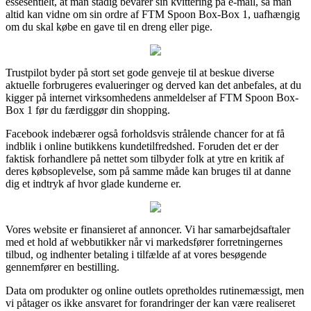
essesentielt, at man stadig bevarer sin kvittering på e-mail, så man
altid kan vidne om sin ordre af FTM Spoon Box-Box 1, uafhængig
om du skal købe en gave til en dreng eller pige.
Trustpilot byder på stort set gode genveje til at beskue diverse
aktuelle forbrugeres evalueringer og derved kan det anbefales, at du
kigger på internet virksomhedens anmeldelser af FTM Spoon Box-
Box 1 før du færdiggør din shopping.
Facebook indebærer også forholdsvis strålende chancer for at få
indblik i online butikkens kundetilfredshed. Foruden det er der
faktisk forhandlere på nettet som tilbyder folk at ytre en kritik af
deres købsoplevelse, som på samme måde kan bruges til at danne
dig et indtryk af hvor glade kunderne er.
Vores website er finansieret af annoncer. Vi har samarbejdsaftaler
med et hold af webbutikker når vi markedsfører forretningernes
tilbud, og indhenter betaling i tilfælde af at vores besøgende
gennemfører en bestilling.
Data om produkter og online outlets opretholdes rutinemæssigt, men
vi påtager os ikke ansvaret for forandringer der kan være realiseret