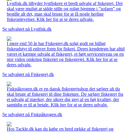
Lystfisk.dk tilbyder lystfiskere et bredt udvalg af fiskegrej. Det
skal være muligt at sidde stille og roligt hjemme i ”sofaen” og
bestille alt det, man skal bruge for at få nogle herlige
fiskeoplevelser. Klik her for at se deres udvalg.
Se udvalget på Lystfisk.dk
I mere end 50 år har Fiskegrej.dk solgt godt og billigt
fiskeudstyr til enhver form for fiskeri. Deres kendetegn har altid
været et kæmpe udvalg af fiskegrej, et højt serviceniveau og en
stor viden omkring fiskeriet og fiskegrejet. Klik her for at se
deres udvalg.
Se udvalget på Fiskegrej.dk
Fiskpåkrogen.dk er en dansk fiskegrejsshop der sælger alt du
skal bruge af fiskegrej til dine fisketure. De sælger fiskegrej fra
et udvalg af mærker, der sikrer dig grej af en høj kvalitet, der
samtidig er til at betale. Klik her for at se deres udvalg.
Se udvalget på Fiskpåkrogen.dk
Hos Tackle.dk kan du købe en bred række af fiskegrej og