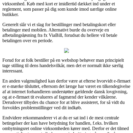
virksomhed. Køb med kort er imidlertid dækket ind under et
reglement, som passer på dig som kunde imod uærlige online
butikker.
Generelt slår vi et slag for bestillinger med betalingskort eller
betalinger med mobilen. Alternativt burde du overveje en
afbetalingsløsning fra fx ViaBill, forudsat du hellere vil betale
betalingen over en periode.
Forud for at folk bestiller på en webshop behøver man principielt
tage stilling til dens handelsvilkår, men det er normalt ikke særlig
interessant.
En anden valgmulighed kan derfor være at efterse hvorvidt e-firmaet
er e-mærke tilsluttet, eftersom det længe har været en tilkendegivelse
af at internet forhandleren understøtter gældende dansk lovgivning,
og at e-firmaet tit evalueres af fagmænd der kender vilkårene.
Derudover tilbydes du chance for at blive assisteret, for så vidt du
forvoldes problemstillinger ved dit indkøb.
Endvidere rekommanderer vi at du er sat ind i de mest centrale
betingelser der kan have betydning for handlen, f.eks. hvilken
ombytningsret online virksomheden kører med. Derfor er det tilmed