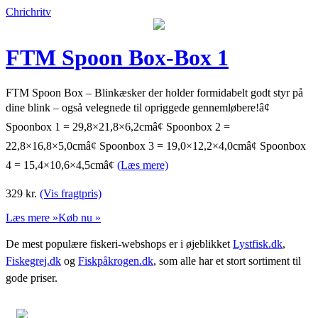
Chrichritv
FTM Spoon Box-Box 1
FTM Spoon Box – Blinkæsker der holder formidabelt godt styr på
dine blink – også velegnede til opriggede gennemløbere!â¢
Spoonbox 1 = 29,8×21,8×6,2cmâ¢ Spoonbox 2 =
22,8×16,8×5,0cmâ¢ Spoonbox 3 = 19,0×12,2×4,0cmâ¢ Spoonbox
4 = 15,4×10,6×4,5cmâ¢
(Læs mere)
329
kr.
(Vis fragtpris)
Læs mere »
Køb nu »
De mest populære fiskeri-webshops er i øjeblikket
Lystfisk.dk
,
Fiskegrej.dk
og
Fiskpåkrogen.dk
, som alle har et stort sortiment til
gode priser.