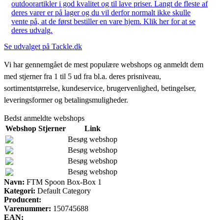
outdoorartikler i god kvalitet og til lave priser. Langt de fleste af
deres varer er på lager og du vil derfor normalt ikke skulle
vente på, at de først bestiller en vare hjem. Klik her for at se
deres udvalg.
Se udvalget på Tackle.dk
Vi har gennemgået de mest populære webshops og anmeldt dem
med stjerner fra 1 til 5 ud fra bl.a. deres prisniveau,
sortimentstørrelse, kundeservice, brugervenlighed, betingelser,
leveringsformer og betalingsmuligheder.
Bedst anmeldte webshops
Webshop
Stjerner
Link
Besøg webshop
Besøg webshop
Besøg webshop
Besøg webshop
Navn:
FTM Spoon Box-Box 1
Kategori:
Default Category
Producent:
Varenummer:
150745688
EAN: