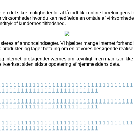
en del sikre muligheder for at få indblik i online forretningens
e virksomheder hvor du kan nedfælde en omtale af virksomhede
indtryk af kundernes tilfredshed.
ieres af annonceindtægter. Vi hjælper mange internet forhandl
 produkter, og tager betaling om en af vores besøgende realiser
g internet foretagender værnes om jævnligt, men man kan ikke st
e iværksat siden sidste opdatering af hjemmesidens data.
1
1
1
1
1
1
1
1
1
1
1
1
1
1
1
1
1
1
1
1
1
1
1
1
1
1
1
1
1
1
1
1
1
1
1
1
1
1
1
1
1
1
1
1
1
1
1
1
1
1
1
1
1
1
1
1
1
1
1
1
1
1
1
1
1
1
1
1
1
1
1
1
1
1
1
1
1
1
1
1
1
1
1
1
1
1
1
1
1
1
1
1
1
1
1
1
1
1
1
1
1
1
1
1
1
1
1
1
1
1
1
1
1
1
1
1
1
1
1
1
1
1
1
1
1
1
1
1
1
1
1
1
1
1
1
1
1
1
1
1
1
1
1
1
1
1
1
1
1
1
1
1
1
1
1
1
1
1
1
1
1
1
1
1
1
1
1
1
1
1
1
1
1
1
1
1
1
1
1
1
1
1
1