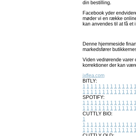
din bestilling.
Facebook yder endvidere 
møder vi en række onlin
kan anvendes til at få et 
Denne hjemmeside finans
markedsfører butikkernes
Viden vedrørende varer o
korrektioner der kan vær
jxflea.com
BITLY:
1
1
1
1
1
1
1
1
1
1
1
1
1
1
1
1
1
1
1
1
1
1
1
1
1
1
SPOTIFY:
1
1
1
1
1
1
1
1
1
1
1
1
1
1
1
1
1
1
1
1
1
1
1
1
1
1
CUTTLY BIO:
1
1
1
1
1
1
1
1
1
1
1
1
1
1
1
1
1
1
1
1
1
1
1
1
1
1
1
CUTTLY OLD: