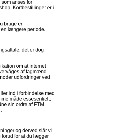
s som anses for
hop. Kortbestillinger er i
du bruge en
r en længere periode.
gsaftale, det er dog
ikation om at internet
 overvåges af fagmænd
 møder udfordringer ved
ler ind i forbindelse med
samme måde essesentielt,
dne sin ordre af FTM
.
tninger og derved slår vi
forud for at du lægger