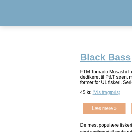
Black Bass
FTM Tornado Musashi In
dedikeret til P&T søen, me
former for UL fiskeri. Ser
45
kr.
(Vis fragtpris)
Læs mere »
De mest populære fiskeri