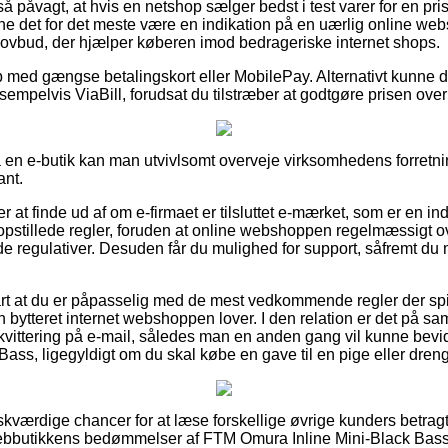
å påvagt, at hvis en netshop sælger bedst i test varer for en pri
nne det for det meste være en indikation på en uærlig online webs
t lovbud, der hjælper køberen imod bedrageriske internet shops.
b med gængse betalingskort eller MobilePay. Alternativt kunne 
sempelvis ViaBill, forudsat du tilstræber at godtgøre prisen ove
 en e-butik kan man utvivlsomt overveje virksomhedens forretnin
ant.
at finde ud af om e-firmaet er tilsluttet e-mærket, som er en ind
e opstillede regler, foruden at online webshoppen regelmæssigt
e regulativer. Desuden får du mulighed for support, såfremt du
rt at du er påpasselig med de mest vedkommende regler der spil
n bytteret internet webshoppen lover. I den relation er det på 
kvittering på e-mail, således man en anden gang vil kunne bevi
ass, ligegyldigt om du skal købe en gave til en pige eller dreng
nskværdige chancer for at læse forskellige øvrige kunders betrag
r webbutikkens bedømmelser af FTM Omura Inline Mini-Black Bass 