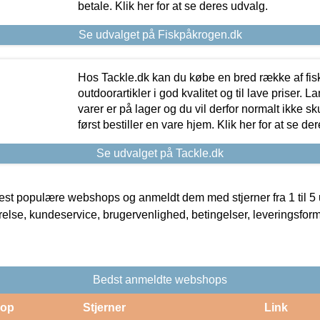
betale. Klik her for at se deres udvalg.
Se udvalget på Fiskpåkrogen.dk
Hos Tackle.dk kan du købe en bred række af fis
outdoorartikler i god kvalitet og til lave priser. L
varer er på lager og du vil derfor normalt ikke sk
først bestiller en vare hjem. Klik her for at se de
Se udvalget på Tackle.dk
t populære webshops og anmeldt dem med stjerner fra 1 til 5 ud
rrelse, kundeservice, brugervenlighed, betingelser, leveringsfor
Bedst anmeldte webshops
op
Stjerner
Link