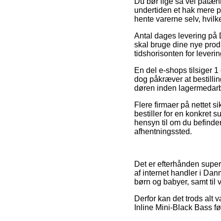
Du bør lige så vel påtænk
undertiden et hak mere p
hente varerne selv, hvil
Antal dages levering på 
skal bruge dine nye produ
tidshorisonten for leveri
En del e-shops tilsiger 
dog påkræver at bestillin
døren inden lagermedarbe
Flere firmaer på nettet s
bestiller for en konkret
hensyn til om du befinder 
afhentningssted.
Det er efterhånden super 
af internet handler i Dan
børn og babyer, samt til 
Derfor kan det trods alt
Inline Mini-Black Bass fø