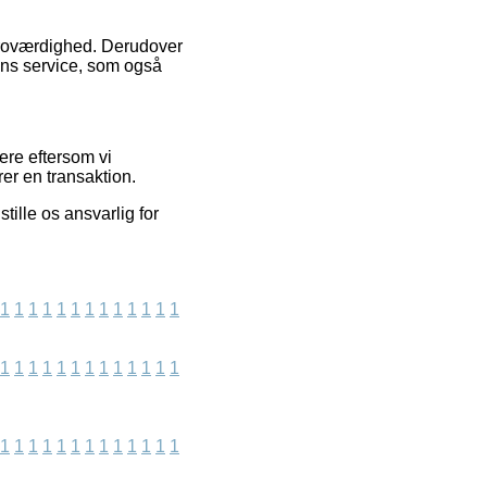
 troværdighed. Derudover
ns service, som også
ere eftersom vi
er en transaktion.
ille os ansvarlig for
1
1
1
1
1
1
1
1
1
1
1
1
1
1
1
1
1
1
1
1
1
1
1
1
1
1
1
1
1
1
1
1
1
1
1
1
1
1
1