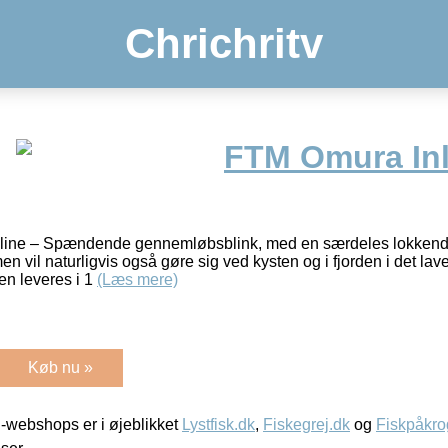
Chrichritv
FTM Omura Inl
line – Spændende gennemløbsblink, med en særdeles lokkende
n vil naturligvis også gøre sig ved kysten og i fjorden i det lave 
ien leveres i 1
(Læs mere)
Køb nu »
-webshops er i øjeblikket
Lystfisk.dk
,
Fiskegrej.dk
og
Fiskpåkro