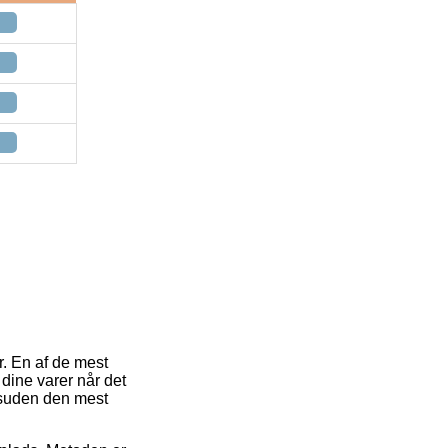
r. En af de mest
 dine varer når det
esuden den mest