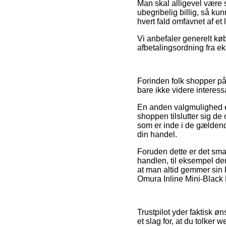
Man skal alligevel være s
ubegribelig billig, så ku
hvert fald omfavnet af e
Vi anbefaler generelt kø
afbetalingsordning fra ek
Forinden folk shopper på
bare ikke videre interess
En anden valgmulighed er 
shoppen tilslutter sig d
som er inde i de gældend
din handel.
Foruden dette er det sma
handlen, til eksempel de
at man altid gemmer sin 
Omura Inline Mini-Black B
Trustpilot yder faktisk ø
et slag for, at du tolke