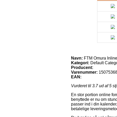
Navn:
FTM Omura Inline
Kategori:
Default Categ
Producent:
Varenummer:
1507536
EAN:
Vurderet til
3.7
ud af 5 st
En stor portion online fo
benyttede er nu om stunde
passer ind i din kalend
betalelige leveringsmet