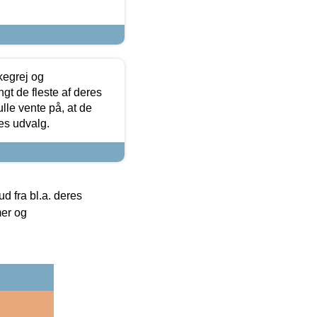
kegrej og
angt de fleste af deres
ulle vente på, at de
res udvalg.
 fra bl.a. deres
mer og