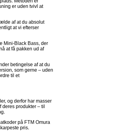
dsplads. Metoden er
ing er uden tvivl at
ælde af at du absolut
ligt at vi efterser
ne Mini-Black Bass, der
nå at få pakken ud af
under betingelse af at du
version, som gerne – uden
dre til et
ler, og derfor har masser
 deres produkter – til
ng.
 rabatkoder på FTM Omura
karpeste pris.