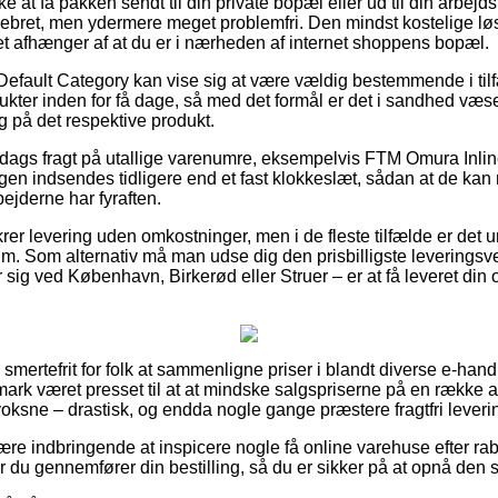
e at få pakken sendt til din private bopæl eller ud til din arbej
ebret, men ydermere meget problemfri. Den mindst kostelige løsn
ket afhænger af at du er i nærheden af internet shoppens bopæl.
Default Category kan vise sig at være vældig bestemmende i tilf
kter inden for få dage, så med det formål er det i sandhed væsent
ng på det respektive produkt.
1 dags fragt på utallige varenumre, eksempelvis FTM Omura Inli
gen indsendes tidligere end et fast klokkeslæt, sådan at de kan 
jderne har fyraften.
ikrer levering uden omkostninger, men i de fleste tilfælde er det 
 sum. Som alternativ må man udse dig den prisbilligste leverings
sig ved København, Birkerød eller Struer – er at få leveret din or
smertefrit for folk at sammenligne priser i blandt diverse e-hand
mark været presset til at at mindske salgspriserne på en række af
voksne – drastisk, og endda nogle gange præstere fragtfri leveri
 være indbringende at inspicere nogle få online varehuse efter
r du gennemfører din bestilling, så du er sikker på at opnå den s