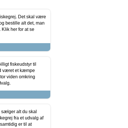
 fiskegrej. Det skal være
og bestille alt det, man
 Klik her for at se
ligt fiskeudstyr til
tid været et kæmpe
stor viden omkring
dvalg.
sælger alt du skal
skegrej fra et udvalg af
samtidig er til at