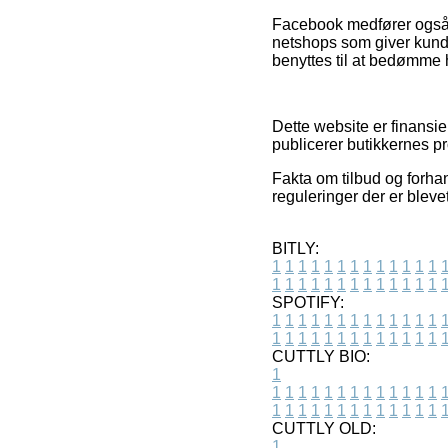
Facebook medfører også st
netshops som giver kunde
benyttes til at bedømme 
Dette website er finansi
publicerer butikkernes pr
Fakta om tilbud og forhan
reguleringer der er bleve
BITLY:
1
1
1
1
1
1
1
1
1
1
1
1
1
1
1
1
1
1
1
1
1
1
1
1
1
1
SPOTIFY:
1
1
1
1
1
1
1
1
1
1
1
1
1
1
1
1
1
1
1
1
1
1
1
1
1
1
CUTTLY BIO:
1
1
1
1
1
1
1
1
1
1
1
1
1
1
1
1
1
1
1
1
1
1
1
1
1
1
1
CUTTLY OLD:
1