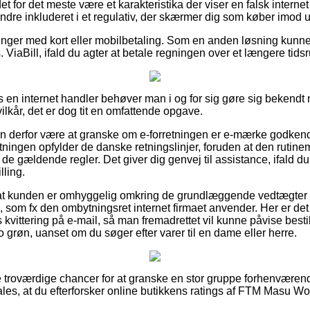
et for det meste være et karakteristika der viser en falsk intern
ndre inkluderet i et regulativ, der skærmer dig som køber imod u
alinger med kort eller mobilbetaling. Som en anden løsning kunn
 ViaBill, ifald du agter at betale regningen over et længere tids
s en internet handler behøver man i og for sig gøre sig bekendt
lkår, det er dog tit en omfattende opgave.
n derfor være at granske om e-forretningen er e-mærke godkendt
etningen opfylder de danske retningslinjer, foruden at den rutine
e gældende regler. Det giver dig genvej til assistance, ifald d
lling.
r at kunden er omhyggelig omkring de grundlæggende vedtægter 
som fx den ombytningsret internet firmaet anvender. Her er det i
kvittering på e-mail, så man fremadrettet vil kunne påvise best
o grøn, uanset om du søger efter varer til en dame eller herre.
se troværdige chancer for at granske en stor gruppe forhenvære
les, at du efterforsker online butikkens ratings af FTM Masu Wob