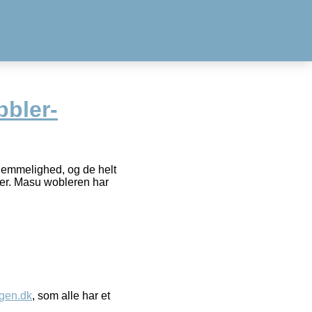
bler-
hemmelighed, og de helt
eder. Masu wobleren har
gen.dk
, som alle har et