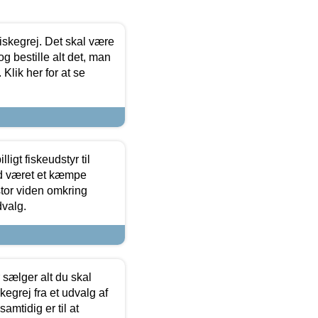
 fiskegrej. Det skal være
og bestille alt det, man
 Klik her for at se
ligt fiskeudstyr til
tid været et kæmpe
stor viden omkring
dvalg.
sælger alt du skal
skegrej fra et udvalg af
samtidig er til at