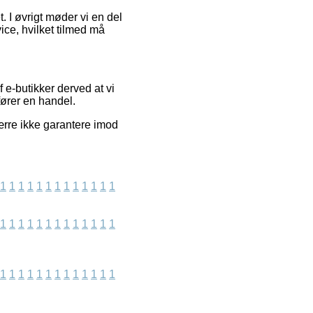
. I øvrigt møder vi en del
ce, hvilket tilmed må
e-butikker derved at vi
fører en handel.
værre ikke garantere imod
1
1
1
1
1
1
1
1
1
1
1
1
1
1
1
1
1
1
1
1
1
1
1
1
1
1
1
1
1
1
1
1
1
1
1
1
1
1
1