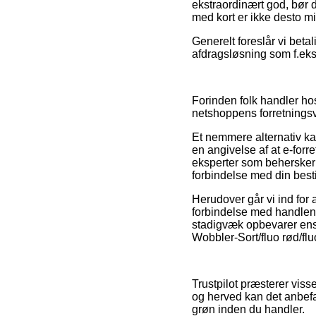
ekstraordinært god, bør d
med kort er ikke desto mi
Generelt foreslår vi bet
afdragsløsning som f.eks.
Forinden folk handler ho
netshoppens forretningsvi
Et nemmere alternativ ka
en angivelse af at e-forr
eksperter som behersker d
forbindelse med din besti
Herudover går vi ind fo
forbindelse med handlen, 
stadigvæk opbevarer ens 
Wobbler-Sort/fluo rød/flu
Trustpilot præsterer vis
og herved kan det anbefa
grøn inden du handler.