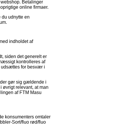
et webshop. Betalinger
oprigtige online firmaer.
e du udnytte en
rum.
 med indholdet af
, siden det generelt er
mæssigt kontrolleres af
u udsættes for besvær i
der gør sig gældende i
 øvrigt relevant, at man
illingen af FTM Masu
nde konsumenters omtaler
bler-Sort/fluo rød/fluo