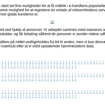
ort set fine muligheder for at få indblik i e-handlens popularitet
rne mulighed for at registrere en omtale af virksomhedens servi
hvor glade kunderne er.
eret ved hjælp af annoncer. Vi arbejder sammen med massevis af 
odukter, og får betaling såfremt de personer vi sender videre ud
dlere på nettet vedligeholdes fra tid til anden, men vi kan des
t iværksat efter at vi sidst opdaterede hjemmesidens data.
1
1
1
1
1
1
1
1
1
1
1
1
1
1
1
1
1
1
1
1
1
1
1
1
1
1
1
1
1
1
1
1
1
1
1
1
1
1
1
1
1
1
1
1
1
1
1
1
1
1
1
1
1
1
1
1
1
1
1
1
1
1
1
1
1
1
1
1
1
1
1
1
1
1
1
1
1
1
1
1
1
1
1
1
1
1
1
1
1
1
1
1
1
1
1
1
1
1
1
1
1
1
1
1
1
1
1
1
1
1
1
1
1
1
1
1
1
1
1
1
1
1
1
1
1
1
1
1
1
1
1
1
1
1
1
1
1
1
1
1
1
1
1
1
1
1
1
1
1
1
1
1
1
1
1
1
1
1
1
1
1
1
1
1
1
1
1
1
1
1
1
1
1
1
1
1
1
1
1
1
1
1
1