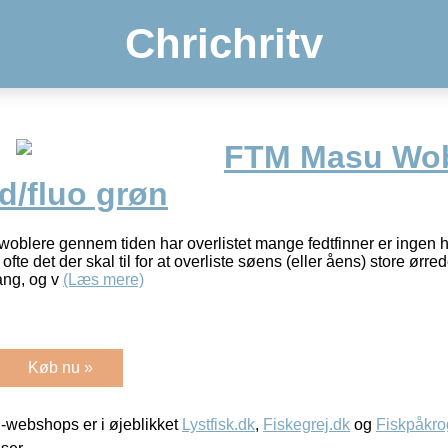
Chrichritv
FTM Masu Wob
ød/fluo grøn
oblere gennem tiden har overlistet mange fedtfinner er ingen 
ofte det der skal til for at overliste søens (eller åens) store ørr
ang, og v
(Læs mere)
Køb nu »
-webshops er i øjeblikket
Lystfisk.dk
,
Fiskegrej.dk
og
Fiskpåkro