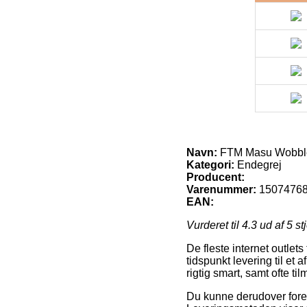
Navn:
FTM Masu Wobbler-
Kategori:
Endegrej
Producent:
Varenummer:
1507476
EAN:
Vurderet til
4.3
ud af 5 st
De fleste internet outlets
tidspunkt levering til et
rigtig smart, samt ofte t
Du kunne derudover foretr