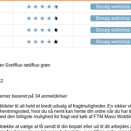
Besøg webshop
Besøg webshop
Besøg webshop
Besøg webshop
Sort/fluo rød/fluo grøn
82
jerner baseret på
34
anmeldelser
 tildeler til alt held et bredt udvalg af fragtmuligheder. En sikke
 afhentningssted, hvor du så nemt kan hente din ordre når du har 
ilmed den billigste mulighed for fragt ved køb af FTM Masu Wobble
ække at vælge at få sendt til din bopæl eller ud til dit arbejdes