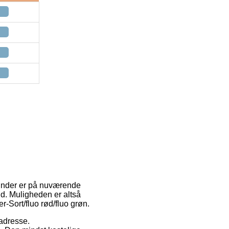
r vinder er på nuværende
tid. Muligheden er altså
r-Sort/fluo rød/fluo grøn.
 adresse.