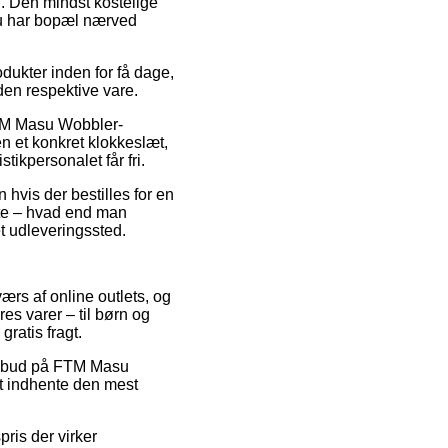
l. Den mindst kostelige
 du har bopæl nærved
dukter inden for få dage,
den respektive vare.
 FTM Masu Wobbler-
n et konkret klokkeslæt,
tikpersonalet får fri.
 hvis der bestilles for en
fte – hvad end man
et udleveringssted.
ærs af online outlets, og
es varer – til børn og
ratis fragt.
 tilbud på FTM Masu
at indhente den mest
pris der virker