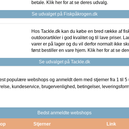
betale. Klik her for at se deres udvalg.
Se udvalget på Fiskpåkrogen.dk
Hos Tackle.dk kan du købe en bred række af fis
outdoorartikler i god kvalitet og til lave priser. L
varer er på lager og du vil derfor normalt ikke sk
først bestiller en vare hjem. Klik her for at se de
Se udvalget på Tackle.dk
t populære webshops og anmeldt dem med stjerner fra 1 til 5 ud
rrelse, kundeservice, brugervenlighed, betingelser, leveringsfor
Bedst anmeldte webshops
op
Stjerner
Link