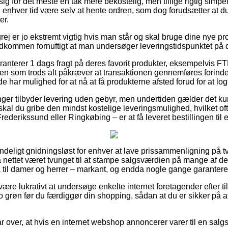
g for det meste en tak mere bekostelig, men tillige rigtig simpe
il enhver tid være selv at hente ordren, som dog forudsætter at
er.
j er jo ekstremt vigtig hvis man står og skal bruge dine nye pro
uldkommen fornuftigt at man undersøger leveringstidspunktet på 
aranterer 1 dags fragt på deres favorit produkter, eksempelvis
 men som trods alt påkræver at transaktionen gennemføres forinde
 har mulighed for at nå at få produkterne afsted forud for at logis
inger tilbyder levering uden gebyr, men undertiden gælder det kun
skal du gribe den mindst kostelige leveringsmulighed, hvilket o
rederikssund eller Ringkøbing – er at få leveret bestillingen til 
deligt gnidningsløst for enhver at lave prissammenligning på tv
på nettet været tvunget til at stampe salgsværdien på mange af der
 til damer og herrer – markant, og endda nogle gange garantere g
 være lukrativt at undersøge enkelte internet foretagender efter
uo grøn før du færdiggør din shopping, sådan at du er sikker på 
ar over, at hvis en internet webshop annoncerer varer til en salgs