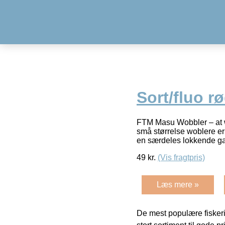
Sort/fluo r
FTM Masu Wobbler – at w
små størrelse woblere er 
en særdeles lokkende g
49
kr.
(Vis fragtpris)
Læs mere »
De mest populære fiskeri