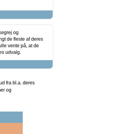
kegrej og
angt de fleste af deres
ulle vente på, at de
res udvalg.
 fra bl.a. deres
mer og