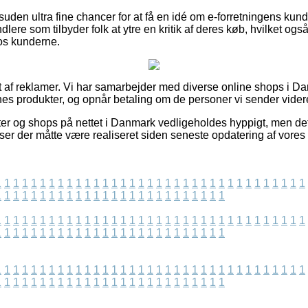
uden ultra fine chancer for at få en idé om e-forretningens kun
dlere som tilbyder folk at ytre en kritik af deres køb, hvilket ogs
 hos kunderne.
t af reklamer. Vi har samarbejder med diverse online shops i Da
nes produkter, og opnår betaling om de personer vi sender videre
r og shops på nettet i Danmark vedligeholdes hyppigt, men det e
lser der måtte være realiseret siden seneste opdatering af vores
1
1
1
1
1
1
1
1
1
1
1
1
1
1
1
1
1
1
1
1
1
1
1
1
1
1
1
1
1
1
1
1
1
1
1
1
1
1
1
1
1
1
1
1
1
1
1
1
1
1
1
1
1
1
1
1
1
1
1
1
1
1
1
1
1
1
1
1
1
1
1
1
1
1
1
1
1
1
1
1
1
1
1
1
1
1
1
1
1
1
1
1
1
1
1
1
1
1
1
1
1
1
1
1
1
1
1
1
1
1
1
1
1
1
1
1
1
1
1
1
1
1
1
1
1
1
1
1
1
1
1
1
1
1
1
1
1
1
1
1
1
1
1
1
1
1
1
1
1
1
1
1
1
1
1
1
1
1
1
1
1
1
1
1
1
1
1
1
1
1
1
1
1
1
1
1
1
1
1
1
1
1
1