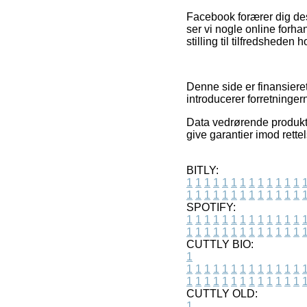
Facebook forærer dig des
ser vi nogle online forhan
stilling til tilfredsheden
Denne side er finansiere
introducerer forretninger
Data vedrørende produkte
give garantier imod rette
BITLY:
1
1
1
1
1
1
1
1
1
1
1
1
1
1
1
1
1
1
1
1
1
1
1
1
1
1
SPOTIFY:
1
1
1
1
1
1
1
1
1
1
1
1
1
1
1
1
1
1
1
1
1
1
1
1
1
1
CUTTLY BIO:
1
1
1
1
1
1
1
1
1
1
1
1
1
1
1
1
1
1
1
1
1
1
1
1
1
1
1
CUTTLY OLD:
1