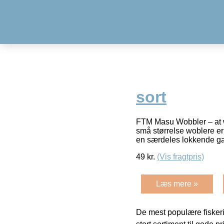
sort
FTM Masu Wobbler – at w
små størrelse woblere er 
en særdeles lokkende g
49
kr.
(Vis fragtpris)
Læs mere »
De mest populære fiskeri