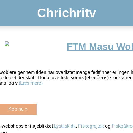
Chrichritv
FTM Masu Wo
oblere gennem tiden har overlistet mange fedtfinner er ingen 
ofte det der skal til for at overliste søens (eller åens) store ørr
ang, og v
(Læs mere)
Køb nu »
-webshops er i øjeblikket
Lystfisk.dk
,
Fiskegrej.dk
og
Fiskpåkro