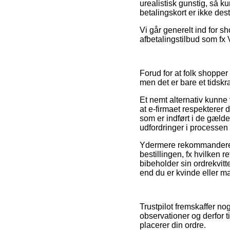
urealistisk gunstig, så
betalingskort er ikke dest
Vi går generelt ind for 
afbetalingstilbud som fx V
Forud for at folk shoppe
men det er bare et tidsk
Et nemt alternativ kunne 
at e-firmaet respekterer 
som er indført i de gæld
udfordringer i processen
Ydermere rekommanderer v
bestillingen, fx hvilken r
bibeholder sin ordrekvi
end du er kvinde eller m
Trustpilot fremskaffer n
observationer og derfor 
placerer din ordre.