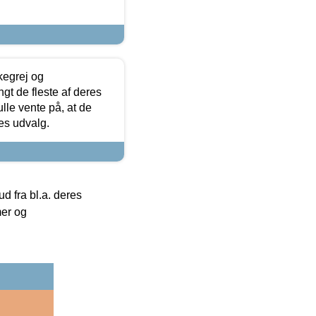
kegrej og
angt de fleste af deres
ulle vente på, at de
res udvalg.
 fra bl.a. deres
mer og