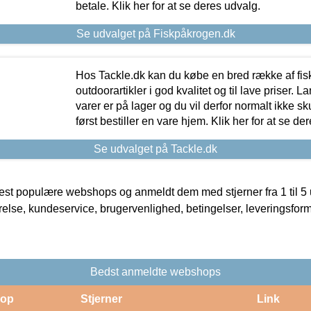
betale. Klik her for at se deres udvalg.
Se udvalget på Fiskpåkrogen.dk
Hos Tackle.dk kan du købe en bred række af fis
outdoorartikler i god kvalitet og til lave priser. L
varer er på lager og du vil derfor normalt ikke sk
først bestiller en vare hjem. Klik her for at se de
Se udvalget på Tackle.dk
t populære webshops og anmeldt dem med stjerner fra 1 til 5 ud
rrelse, kundeservice, brugervenlighed, betingelser, leveringsfor
Bedst anmeldte webshops
op
Stjerner
Link