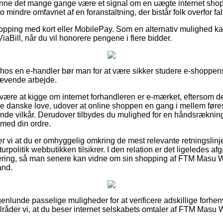
 kunne det mange gange være et signal om en uægte internet s
o mindre omfavnet af en foranstaltning, der bistår folk overfor fal
shopping med kort eller MobilePay. Som en alternativ mulighed ka
iaBill, når du vil honorere pengene i flere bidder.
r hos en e-handler bør man for at være sikker studere e-shoppens
rævende arbejde.
være at kigge om internet forhandleren er e-mærket, eftersom det
de danske love, udover at online shoppen en gang i mellem føres 
ende vilkår. Derudover tilbydes du mulighed for en håndsrækning
 med din ordre.
i at du er omhyggelig omkring de mest relevante retningslinje
eturpolitik webbutikken tilsikrer. I den relation er det ligeledes a
ttering, så man senere kan vidne om sin shopping af FTM Masu
and.
ogenlunde passelige muligheder for at verificere adskillige forh
tilråder vi, at du beser internet selskabets omtaler af FTM Masu