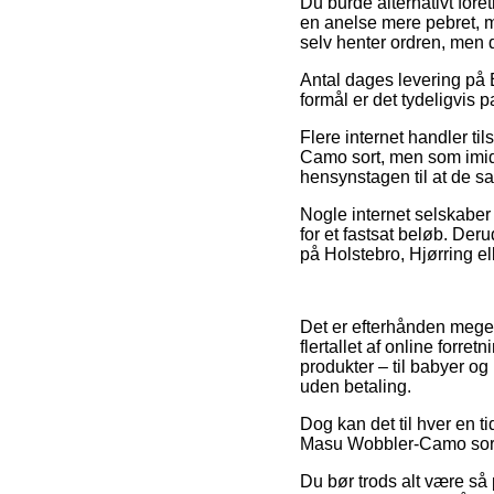
Du burde alternativt foret
en anelse mere pebret, m
selv henter ordren, men 
Antal dages levering på E
formål er det tydeligvis 
Flere internet handler t
Camo sort, men som imidle
hensynstagen til at de sa
Nogle internet selskaber 
for et fastsat beløb. Der
på Holstebro, Hjørring ell
Det er efterhånden meget
flertallet af online forr
produkter – til babyer og
uden betaling.
Dog kan det til hver en t
Masu Wobbler-Camo sort f
Du bør trods alt være så 