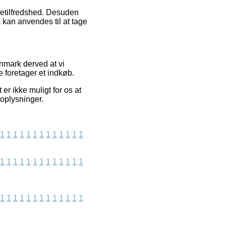
detilfredshed. Desuden
å kan anvendes til at tage
nmark derved at vi
 foretager et indkøb.
r ikke muligt for os at
 oplysninger.
1
1
1
1
1
1
1
1
1
1
1
1
1
1
1
1
1
1
1
1
1
1
1
1
1
1
1
1
1
1
1
1
1
1
1
1
1
1
1