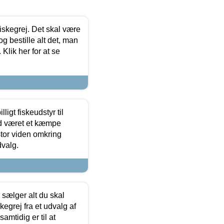
 fiskegrej. Det skal være
og bestille alt det, man
 Klik her for at se
ligt fiskeudstyr til
tid været et kæmpe
stor viden omkring
dvalg.
sælger alt du skal
skegrej fra et udvalg af
samtidig er til at