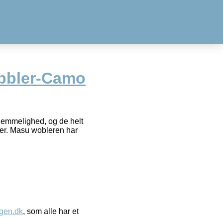
bbler-Camo
hemmelighed, og de helt
eder. Masu wobleren har
gen.dk
, som alle har et