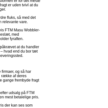
ngsformen er for det meste
agt er uden tvivl at du
ger.
rdre fluks, så med det
n relevante vare.
pelvis FTM Masu Wobbler-
kkeslæt, med
older fyraften.
t påkrævet at du handler
t – hvad end du bor tæt
dleveringssted.
 firmaer, og så har
n række af deres
gle gange frembyde fragt
r efter udsalg på FTM
n mest betalelige pris.
pris der kan ses som