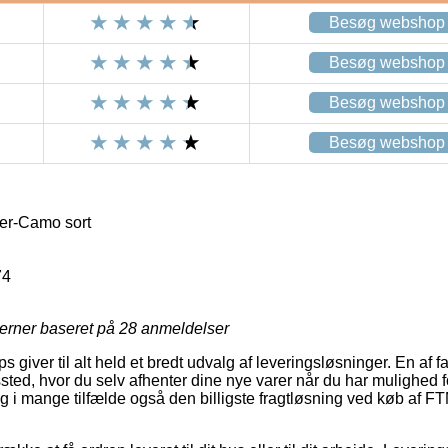
Besøg webshop
Besøg webshop
Besøg webshop
Besøg webshop
r-Camo sort
74
jerner baseret på
28
anmeldelser
iver til alt held et bredt udvalg af leveringsløsninger. En af fa
gssted, hvor du selv afhenter dine nye varer når du har mulighed 
og i mange tilfælde også den billigste fragtløsning ved køb a