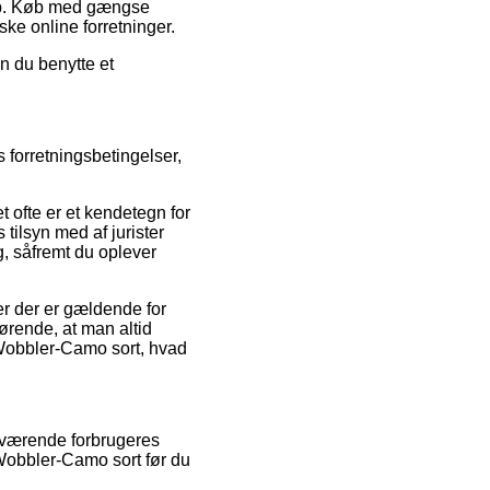
hop. Køb med gængse
ske online forretninger.
n du benytte et
 forretningsbetingelser,
 ofte er et kendetegn for
tilsyn med af jurister
, såfremt du oplever
r der er gældende for
fgørende, at man altid
 Wobbler-Camo sort, hvad
enværende forbrugeres
 Wobbler-Camo sort før du