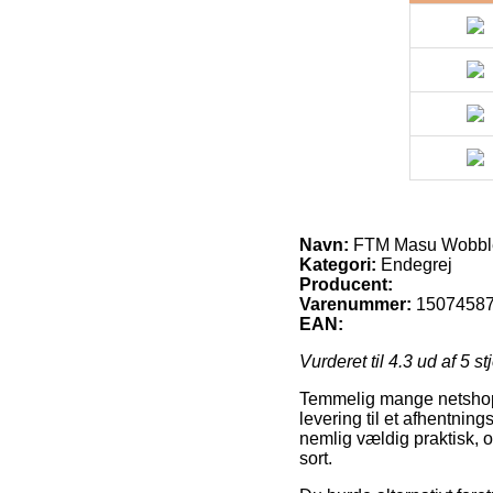
Navn:
FTM Masu Wobble
Kategori:
Endegrej
Producent:
Varenummer:
1507458
EAN:
Vurderet til
4.3
ud af 5 st
Temmelig mange netshops g
levering til et afhentnin
nemlig vældig praktisk, 
sort.