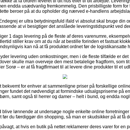
række at få ordren leveret til dit hus eller til dit arbejde. Leveri
en endda usædvanlig fremkommelig. Den prisbilligste form for fr
dette beroer på at du opholder dig nærved e-handlens arbejdsla
ndegrej er ultra betydningsfuld ifald vi absolut skal bruge din o
passende at vi besigtiger det anslåede leveringstidspunkt ved de
ilsiger 1 dags levering på de fleste af deres varenumre, eksem
rtid stiller krav om at du når at bestille forinden et fastsat klo
ndsynligvis kan nå at få produktet ordnet før de logistikansatte h
yder levering uden omkostninger, men i de fleste tilfælde er de
udover skulle man overveje den mest betalelige fragtform, som ti
er Sorø – er at få fragtfirmaet til at levere dine produkter til et u
 bekvemt for enhver at sammenligne priser på forskellige online
etninger fundet det nødvendigt at formindske udsalgspriserne på e
 børn, samt også til herrer og damer – helt i bund, og endda no
id blive lønnende at undersøge nogle enkelte online forretninge
ør du færdiggør din shopping, så man er skudsikker på at få de
påvagt, at hvis en butik på nettet reklamerer deres varer for en 