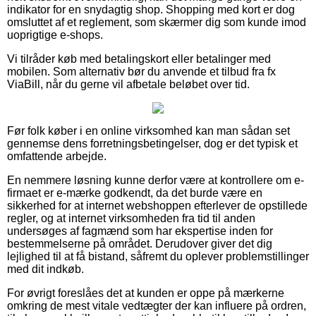
indikator for en snydagtig shop. Shopping med kort er dog
omsluttet af et reglement, som skærmer dig som kunde imod
uoprigtige e-shops.
Vi tilråder køb med betalingskort eller betalinger med
mobilen. Som alternativ bør du anvende et tilbud fra fx
ViaBill, når du gerne vil afbetale beløbet over tid.
Før folk køber i en online virksomhed kan man sådan set
gennemse dens forretningsbetingelser, dog er det typisk et
omfattende arbejde.
En nemmere løsning kunne derfor være at kontrollere om e-
firmaet er e-mærke godkendt, da det burde være en
sikkerhed for at internet webshoppen efterlever de opstillede
regler, og at internet virksomheden fra tid til anden
undersøges af fagmænd som har ekspertise inden for
bestemmelserne på området. Derudover giver det dig
lejlighed til at få bistand, såfremt du oplever problemstillinger
med dit indkøb.
For øvrigt foreslåes det at kunden er oppe på mærkerne
omkring de mest vitale vedtægter der kan influere på ordren,