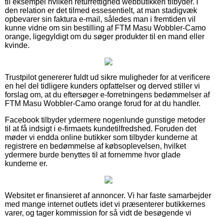
til eksempel hvilken returrettighed webbutikken tilbyder. I
den relation er det tilmed essesentielt, at man stadigvæk
opbevarer sin faktura e-mail, således man i fremtiden vil
kunne vidne om sin bestilling af FTM Masu Wobbler-Camo
orange, ligegyldigt om du søger produkter til en mand eller
kvinde.
Trustpilot genererer fuldt ud sikre muligheder for at verificere
en hel del tidligere kunders opfattelser og derved stiller vi
forslag om, at du eftersøger e-forretningens bedømmelser af
FTM Masu Wobbler-Camo orange forud for at du handler.
Facebook tilbyder ydermere nogenlunde gunstige metoder
til at få indsigt i e-firmaets kundetilfredshed. Foruden det
møder vi endda online butikker som tilbyder kunderne at
registrere en bedømmelse af købsoplevelsen, hvilket
ydermere burde benyttes til at fornemme hvor glade
kunderne er.
Websitet er finansieret af annoncer. Vi har faste samarbejder
med mange internet outlets idet vi præsenterer butikkernes
varer, og tager kommission for så vidt de besøgende vi