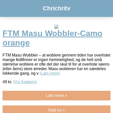
Chrichritv
FTM Masu Wobbler-Camo
orange
FTM Masu Wobbler – at woblere gennem tiden har overlistet
mange fedtfinner er ingen hemmelighed, og de helt små
størrelse woblere er ofte det der skal til for at overliste søens
(eller åens) store ørreder. Masu wobleren har en særdeles
lokkende gang, og v
(Læs mere)
49
kr.
(Vis fragtpris)
Læs mere »
Køb nu »