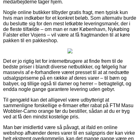
medarbejderne tager hjem.
Nogle online butikker tilbyder gratis fragt, men typisk kun
hvis man indkøber for et konkret beløb. Som alternativ burde
du beslutte sig for den mest letkøbte leveringsmanér, der i
de fleste tilfælde – om man er nær København, Nykøbing
Falster eller Vojens – vil være at få fragtmanden til at køre
pakken til en pakkeshop.
Det er jo rigtig let for internetbrugere at finde frem til de
bedste priser i blandt diverse netbutikker, og følgelig har
massevis af e-forhandlere været presset til at at nedsætte
udsalgspriserne på en række af deres varer – til børn og
babyer, og tillige også til damer og herrer – betragteligt, og
endda nogle gange garantere levering uden gebyr.
Til gengæld kan det alligevel være udbytterigt at
sammenligne forskellige e-firmaer efter rabat på FTM Masu
Wobbler-Camo orange før du bestiller, sådan at du er tryg
ved at få den mindst kostelige pris.
Man bør imidlertid være så påvagt, at ifald en online
webshop afhænder deres varer til en salgspris der kan virke
helt ekstremt overkommelig, kan det mange gange være en