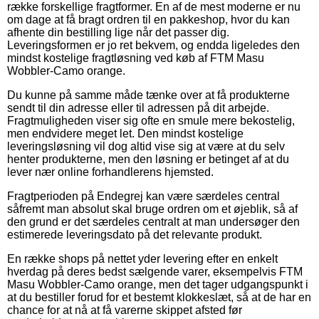
række forskellige fragtformer. En af de mest moderne er nu
om dage at få bragt ordren til en pakkeshop, hvor du kan
afhente din bestilling lige når det passer dig.
Leveringsformen er jo ret bekvem, og endda ligeledes den
mindst kostelige fragtløsning ved køb af FTM Masu
Wobbler-Camo orange.
Du kunne på samme måde tænke over at få produkterne
sendt til din adresse eller til adressen på dit arbejde.
Fragtmuligheden viser sig ofte en smule mere bekostelig,
men endvidere meget let. Den mindst kostelige
leveringsløsning vil dog altid vise sig at være at du selv
henter produkterne, men den løsning er betinget af at du
lever nær online forhandlerens hjemsted.
Fragtperioden på Endegrej kan være særdeles central
såfremt man absolut skal bruge ordren om et øjeblik, så af
den grund er det særdeles centralt at man undersøger den
estimerede leveringsdato på det relevante produkt.
En række shops på nettet yder levering efter en enkelt
hverdag på deres bedst sælgende varer, eksempelvis FTM
Masu Wobbler-Camo orange, men det tager udgangspunkt i
at du bestiller forud for et bestemt klokkeslæt, så at de har en
chance for at nå at få varerne skippet afsted før