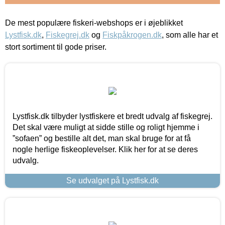
De mest populære fiskeri-webshops er i øjeblikket
Lystfisk.dk
,
Fiskegrej.dk
og
Fiskpåkrogen.dk
, som alle har et
stort sortiment til gode priser.
Lystfisk.dk tilbyder lystfiskere et bredt udvalg af fiskegrej.
Det skal være muligt at sidde stille og roligt hjemme i
”sofaen” og bestille alt det, man skal bruge for at få
nogle herlige fiskeoplevelser. Klik her for at se deres
udvalg.
Se udvalget på Lystfisk.dk