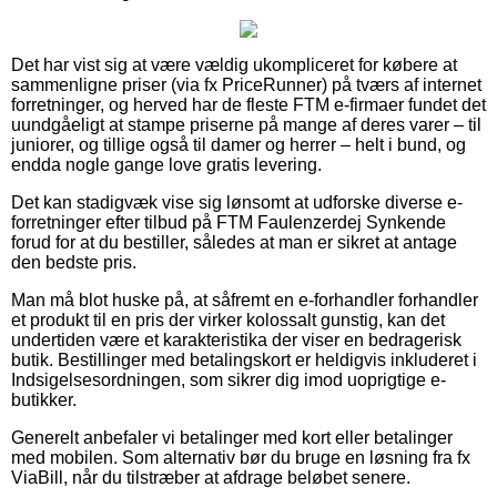
Det har vist sig at være vældig ukompliceret for købere at
sammenligne priser (via fx PriceRunner) på tværs af internet
forretninger, og herved har de fleste FTM e-firmaer fundet det
uundgåeligt at stampe priserne på mange af deres varer – til
juniorer, og tillige også til damer og herrer – helt i bund, og
endda nogle gange love gratis levering.
Det kan stadigvæk vise sig lønsomt at udforske diverse e-
forretninger efter tilbud på FTM Faulenzerdej Synkende
forud for at du bestiller, således at man er sikret at antage
den bedste pris.
Man må blot huske på, at såfremt en e-forhandler forhandler
et produkt til en pris der virker kolossalt gunstig, kan det
undertiden være et karakteristika der viser en bedragerisk
butik. Bestillinger med betalingskort er heldigvis inkluderet i
Indsigelsesordningen, som sikrer dig imod uoprigtige e-
butikker.
Generelt anbefaler vi betalinger med kort eller betalinger
med mobilen. Som alternativ bør du bruge en løsning fra fx
ViaBill, når du tilstræber at afdrage beløbet senere.