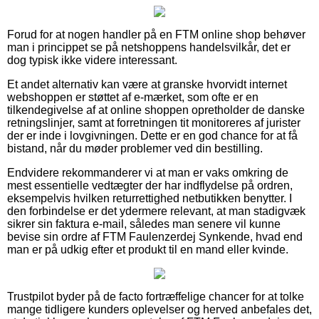
Forud for at nogen handler på en FTM online shop behøver
man i princippet se på netshoppens handelsvilkår, det er
dog typisk ikke videre interessant.
Et andet alternativ kan være at granske hvorvidt internet
webshoppen er støttet af e-mærket, som ofte er en
tilkendegivelse af at online shoppen opretholder de danske
retningslinjer, samt at forretningen tit monitoreres af jurister
der er inde i lovgivningen. Dette er en god chance for at få
bistand, når du møder problemer ved din bestilling.
Endvidere rekommanderer vi at man er vaks omkring de
mest essentielle vedtægter der har indflydelse på ordren,
eksempelvis hvilken returrettighed netbutikken benytter. I
den forbindelse er det ydermere relevant, at man stadigvæk
sikrer sin faktura e-mail, således man senere vil kunne
bevise sin ordre af FTM Faulenzerdej Synkende, hvad end
man er på udkig efter et produkt til en mand eller kvinde.
Trustpilot byder på de facto fortræffelige chancer for at tolke
mange tidligere kunders oplevelser og herved anbefales det,