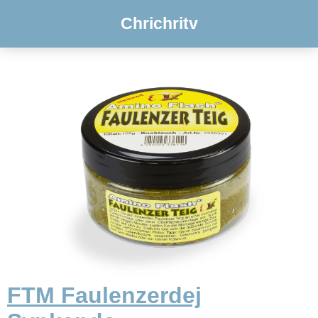
Chrichritv
FTM Faulenzerdej