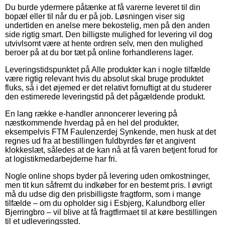
Du burde ydermere påtænke at få varerne leveret til din
bopæl eller til når du er på job. Løsningen viser sig
undertiden en anelse mere bekostelig, men på den anden
side rigtig smart. Den billigste mulighed for levering vil dog
utvivlsomt være at hente ordren selv, men den mulighed
beroer på at du bor tæt på online forhandlerens lager.
Leveringstidspunktet på Alle produkter kan i nogle tilfælde
være rigtig relevant hvis du absolut skal bruge produktet
fluks, så i det øjemed er det relativt fornuftigt at du studerer
den estimerede leveringstid på det pågældende produkt.
En lang række e-handler annoncerer levering på
næstkommende hverdag på en hel del produkter,
eksempelvis FTM Faulenzerdej Synkende, men husk at det
regnes ud fra at bestillingen fuldbyrdes før et angivent
klokkeslæt, således at de kan nå at få varen betjent forud for
at logistikmedarbejderne har fri.
Nogle online shops byder på levering uden omkostninger,
men tit kun såfremt du indkøber for en bestemt pris. I øvrigt
må du udse dig den prisbilligste fragtform, som i mange
tilfælde – om du opholder sig i Esbjerg, Kalundborg eller
Bjerringbro – vil blive at få fragtfirmaet til at køre bestillingen
til et udleveringssted.