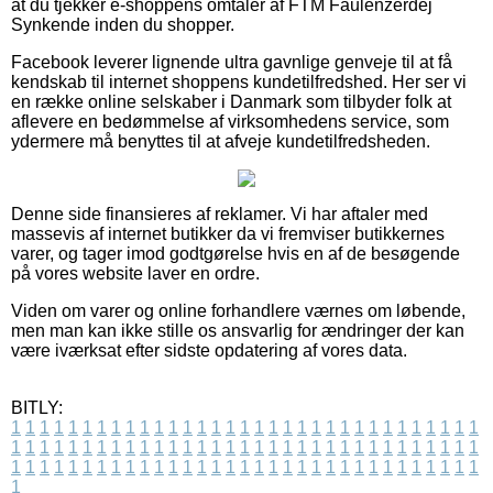
at du tjekker e-shoppens omtaler af FTM Faulenzerdej
Synkende inden du shopper.
Facebook leverer lignende ultra gavnlige genveje til at få
kendskab til internet shoppens kundetilfredshed. Her ser vi
en række online selskaber i Danmark som tilbyder folk at
aflevere en bedømmelse af virksomhedens service, som
ydermere må benyttes til at afveje kundetilfredsheden.
Denne side finansieres af reklamer. Vi har aftaler med
massevis af internet butikker da vi fremviser butikkernes
varer, og tager imod godtgørelse hvis en af de besøgende
på vores website laver en ordre.
Viden om varer og online forhandlere værnes om løbende,
men man kan ikke stille os ansvarlig for ændringer der kan
være iværksat efter sidste opdatering af vores data.
BITLY:
1
1
1
1
1
1
1
1
1
1
1
1
1
1
1
1
1
1
1
1
1
1
1
1
1
1
1
1
1
1
1
1
1
1
1
1
1
1
1
1
1
1
1
1
1
1
1
1
1
1
1
1
1
1
1
1
1
1
1
1
1
1
1
1
1
1
1
1
1
1
1
1
1
1
1
1
1
1
1
1
1
1
1
1
1
1
1
1
1
1
1
1
1
1
1
1
1
1
1
1