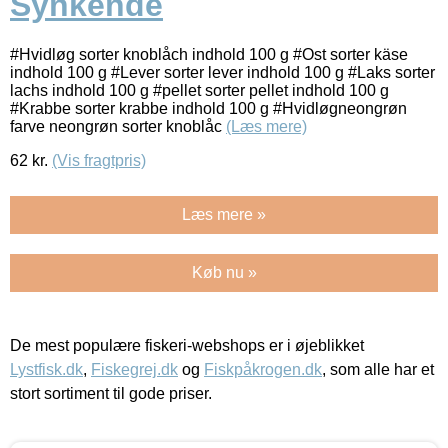
Synkende
#Hvidløg sorter knoblåch indhold 100 g #Ost sorter käse
indhold 100 g #Lever sorter lever indhold 100 g #Laks sorter
lachs indhold 100 g #pellet sorter pellet indhold 100 g
#Krabbe sorter krabbe indhold 100 g #Hvidløgneongrøn
farve neongrøn sorter knoblåc
(Læs mere)
62
kr.
(Vis fragtpris)
Læs mere »
Køb nu »
De mest populære fiskeri-webshops er i øjeblikket
Lystfisk.dk
,
Fiskegrej.dk
og
Fiskpåkrogen.dk
, som alle har et
stort sortiment til gode priser.