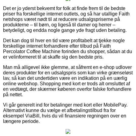
Det er jo yderst bekvemt for folk at finde frem til de bedste
priser fra forskellige internet outlets, og så har utallige Faith
netshops været nødt til at reducere udsalgspriserne på
produkterne – til børn, og ligeså til damer og herrer –
betydeligt, og endda nogle gange yde fragt uden betaling.
Det kan dog til hver en tid være profitabelt at tjekke nogle
forskellige internet forhandlere efter tilbud på Faith
Percolator Coffee Machine forinden du shopper, sådan at du
er velinformeret til at skaffe sig den bedste pris.
Man må alligevel ikke glemme, at såfremt en e-shop udlover
deres produkter for en udsalgspris som kan virke grænseløst
lav, så kan det undertiden være en indikation på en uærlig
online webshop. Shopping med kort er trods alt omsluttet af
en vedtægt, der skærmer køberen overfor falske forhandlere
på nettet.
Vi går generelt ind for betalinger med kort eller MobilePay.
Alternativt kunne du vælge et afbetalingstilbud fra for
eksempel ViaBill, hvis du vil finansiere regningen over en
længere periode.