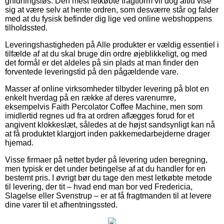
gnidningsløs. Den mest letkøbte fragtform vil dog altid vise
sig at være selv at hente ordren, som desværre står og falder
med at du fysisk befinder dig lige ved online webshoppens
tilholdssted.
Leveringshastigheden på Alle produkter er vældig essentiel i
tilfælde af at du skal bruge din ordre øjeblikkeligt, og med
det formål er det aldeles på sin plads at man finder den
forventede leveringstid på den pågældende vare.
Masser af online virksomheder tilbyder levering på blot en
enkelt hverdag på en række af deres varenumre,
eksempelvis Faith Percolator Coffee Machine, men som
imidlertid regnes ud fra at ordren aflægges forud for et
angivent klokkeslæt, således at de højst sandsynligt kan nå
at få produktet klargjort inden pakkemedarbejderne drager
hjemad.
Visse firmaer på nettet byder på levering uden beregning,
men typisk er det under betingelse af at du handler for en
bestemt pris. I øvrigt bør du tage den mest letkøbte metode
til levering, der tit – hvad end man bor ved Fredericia,
Slagelse eller Svenstrup – er at få fragtmanden til at levere
dine varer til et afhentningssted.