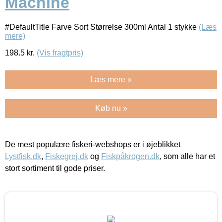
Machine
#DefaultTitle Farve Sort Størrelse 300ml Antal 1 stykke
(Læs
mere)
198.5
kr.
(Vis fragtpris)
Læs mere »
Køb nu »
De mest populære fiskeri-webshops er i øjeblikket
Lystfisk.dk
,
Fiskegrej.dk
og
Fiskpåkrogen.dk
, som alle har et
stort sortiment til gode priser.