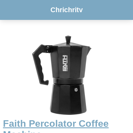
Chrichritv
Faith Percolator Coffee