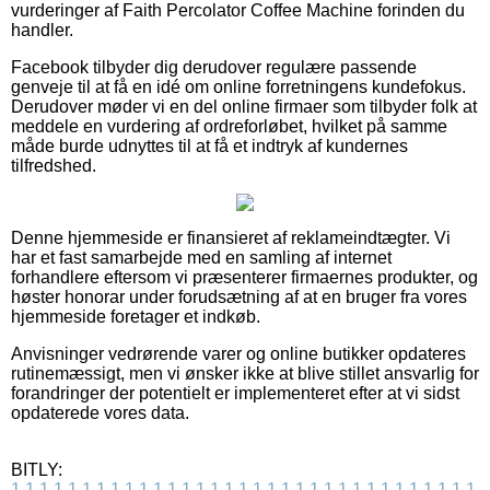
vurderinger af Faith Percolator Coffee Machine forinden du
handler.
Facebook tilbyder dig derudover regulære passende
genveje til at få en idé om online forretningens kundefokus.
Derudover møder vi en del online firmaer som tilbyder folk at
meddele en vurdering af ordreforløbet, hvilket på samme
måde burde udnyttes til at få et indtryk af kundernes
tilfredshed.
Denne hjemmeside er finansieret af reklameindtægter. Vi
har et fast samarbejde med en samling af internet
forhandlere eftersom vi præsenterer firmaernes produkter, og
høster honorar under forudsætning af at en bruger fra vores
hjemmeside foretager et indkøb.
Anvisninger vedrørende varer og online butikker opdateres
rutinemæssigt, men vi ønsker ikke at blive stillet ansvarlig for
forandringer der potentielt er implementeret efter at vi sidst
opdaterede vores data.
BITLY:
1
1
1
1
1
1
1
1
1
1
1
1
1
1
1
1
1
1
1
1
1
1
1
1
1
1
1
1
1
1
1
1
1