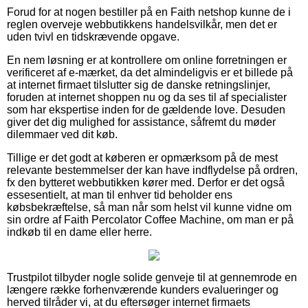
Forud for at nogen bestiller på en Faith netshop kunne de i
reglen overveje webbutikkens handelsvilkår, men det er
uden tvivl en tidskrævende opgave.
En nem løsning er at kontrollere om online forretningen er
verificeret af e-mærket, da det almindeligvis er et billede på
at internet firmaet tilslutter sig de danske retningslinjer,
foruden at internet shoppen nu og da ses til af specialister
som har ekspertise inden for de gældende love. Desuden
giver det dig mulighed for assistance, såfremt du møder
dilemmaer ved dit køb.
Tillige er det godt at køberen er opmærksom på de mest
relevante bestemmelser der kan have indflydelse på ordren,
fx den bytteret webbutikken kører med. Derfor er det også
essesentielt, at man til enhver tid beholder ens
købsbekræftelse, så man når som helst vil kunne vidne om
sin ordre af Faith Percolator Coffee Machine, om man er på
indkøb til en dame eller herre.
Trustpilot tilbyder nogle solide genveje til at gennemrode en
længere række forhenværende kunders evalueringer og
herved tilråder vi, at du eftersøger internet firmaets