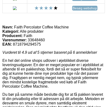
Besøg webshop
Navn:
Faith Percolator Coffee Machine
Kategori:
Alle produkter
Producent:
Faith
Varenummer:
33648460
EAN:
8718794294575
Vurderet til
4.9
ud af 5 stjerner baseret på
6
anmeldelser
En hel del online shops udlover i øjeblikket diverse
leveringsudgaver. En der er meget populær er i øjeblikket at
afsende til en pakkeshop, fordi det så er super fleksibelt for
dig at kunne hente dine nye produkter lige når det passer
dig. Fragttypen er nemlig meget nem, og typisk ydermere
den mindst kostelige fragtmetode ved køb af Faith
Percolator Coffee Machine.
Du bør på samme måde beslutte dig for at få pakken leveret
til din privatbolig eller til adressen på dit arbejde. Metoden er
desværre en smule dyrere, men samtidig ekstremt