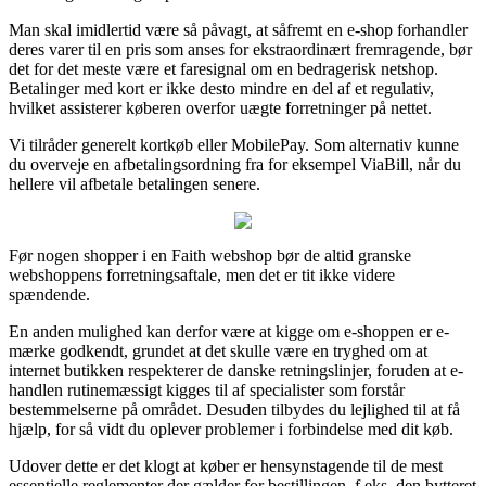
Man skal imidlertid være så påvagt, at såfremt en e-shop forhandler
deres varer til en pris som anses for ekstraordinært fremragende, bør
det for det meste være et faresignal om en bedragerisk netshop.
Betalinger med kort er ikke desto mindre en del af et regulativ,
hvilket assisterer køberen overfor uægte forretninger på nettet.
Vi tilråder generelt kortkøb eller MobilePay. Som alternativ kunne
du overveje en afbetalingsordning fra for eksempel ViaBill, når du
hellere vil afbetale betalingen senere.
Før nogen shopper i en Faith webshop bør de altid granske
webshoppens forretningsaftale, men det er tit ikke videre
spændende.
En anden mulighed kan derfor være at kigge om e-shoppen er e-
mærke godkendt, grundet at det skulle være en tryghed om at
internet butikken respekterer de danske retningslinjer, foruden at e-
handlen rutinemæssigt kigges til af specialister som forstår
bestemmelserne på området. Desuden tilbydes du lejlighed til at få
hjælp, for så vidt du oplever problemer i forbindelse med dit køb.
Udover dette er det klogt at køber er hensynstagende til de mest
essentielle reglementer der gælder for bestillingen, f.eks. den bytteret