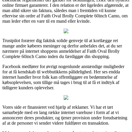
online firmaet garanterer. I den relation er det ligeledes afgørende, at
man altid sikrer sin faktura, således man i fremtiden vil kunne
eftervise sin ordre af Faith Oval Brolly Complete 60inch Camo, om
man leder efter en vare til en mand eller kvinde.
Trustpilot forærer dig faktisk solide genveje til at kortlægge ret
mange andre køberes meninger og derfor anbefales det, at du ser
nærmere på internet shoppens anmeldelser af Faith Oval Brolly
Complete 60inch Camo inden du færdiggør din shopping.
Facebook medfører for øvrigt nogenlunde anstændige muligheder
for at få kendskab til webbutikkens pålidelighed. Her ses endda
internet handler hvor folk kan offentliggøre en bedømmelse af
købsoplevelsen, som tillige må tages i brug til at få et indtryk af
tidligere kunders oplevelser.
Vores side er finansieret ved hjælp af reklamer. Vi har et tæt
samarbejde med en lang række internet varehuse i form af at vi
annoncerer deres produkter, og tjener provision under forudsætning
af at de personer vi sender videre fuldfører en transaktion.