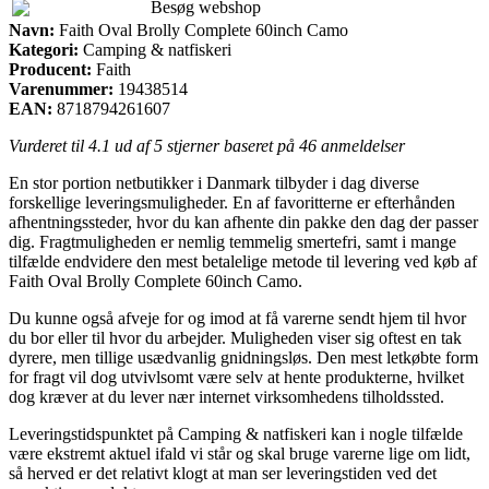
Besøg webshop
Navn:
Faith Oval Brolly Complete 60inch Camo
Kategori:
Camping & natfiskeri
Producent:
Faith
Varenummer:
19438514
EAN:
8718794261607
Vurderet til
4.1
ud af 5 stjerner baseret på
46
anmeldelser
En stor portion netbutikker i Danmark tilbyder i dag diverse
forskellige leveringsmuligheder. En af favoritterne er efterhånden
afhentningssteder, hvor du kan afhente din pakke den dag der passer
dig. Fragtmuligheden er nemlig temmelig smertefri, samt i mange
tilfælde endvidere den mest betalelige metode til levering ved køb af
Faith Oval Brolly Complete 60inch Camo.
Du kunne også afveje for og imod at få varerne sendt hjem til hvor
du bor eller til hvor du arbejder. Muligheden viser sig oftest en tak
dyrere, men tillige usædvanlig gnidningsløs. Den mest letkøbte form
for fragt vil dog utvivlsomt være selv at hente produkterne, hvilket
dog kræver at du lever nær internet virksomhedens tilholdssted.
Leveringstidspunktet på Camping & natfiskeri kan i nogle tilfælde
være ekstremt aktuel ifald vi står og skal bruge varerne lige om lidt,
så herved er det relativt klogt at man ser leveringstiden ved det