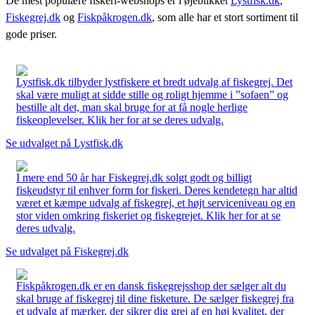
De mest populære fiskeri-webshops er i øjeblikket
Lystfisk.dk
,
Fiskegrej.dk
og
Fiskpåkrogen.dk
, som alle har et stort sortiment til
gode priser.
Lystfisk.dk tilbyder lystfiskere et bredt udvalg af fiskegrej. Det
skal være muligt at sidde stille og roligt hjemme i ”sofaen” og
bestille alt det, man skal bruge for at få nogle herlige
fiskeoplevelser. Klik her for at se deres udvalg.
Se udvalget på Lystfisk.dk
I mere end 50 år har Fiskegrej.dk solgt godt og billigt
fiskeudstyr til enhver form for fiskeri. Deres kendetegn har altid
været et kæmpe udvalg af fiskegrej, et højt serviceniveau og en
stor viden omkring fiskeriet og fiskegrejet. Klik her for at se
deres udvalg.
Se udvalget på Fiskegrej.dk
Fiskpåkrogen.dk er en dansk fiskegrejsshop der sælger alt du
skal bruge af fiskegrej til dine fisketure. De sælger fiskegrej fra
et udvalg af mærker, der sikrer dig grej af en høj kvalitet, der