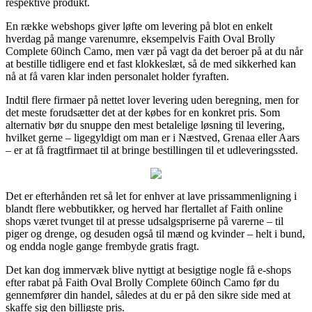
respektive produkt.
En række webshops giver løfte om levering på blot en enkelt
hverdag på mange varenumre, eksempelvis Faith Oval Brolly
Complete 60inch Camo, men vær på vagt da det beroer på at du når
at bestille tidligere end et fast klokkeslæt, så de med sikkerhed kan
nå at få varen klar inden personalet holder fyraften.
Indtil flere firmaer på nettet lover levering uden beregning, men for
det meste forudsætter det at der købes for en konkret pris. Som
alternativ bør du snuppe den mest betalelige løsning til levering,
hvilket gerne – ligegyldigt om man er i Næstved, Grenaa eller Aars
– er at få fragtfirmaet til at bringe bestillingen til et udleveringssted.
Det er efterhånden ret så let for enhver at lave prissammenligning i
blandt flere webbutikker, og herved har flertallet af Faith online
shops været tvunget til at presse udsalgspriserne på varerne – til
piger og drenge, og desuden også til mænd og kvinder – helt i bund,
og endda nogle gange frembyde gratis fragt.
Det kan dog immervæk blive nyttigt at besigtige nogle få e-shops
efter rabat på Faith Oval Brolly Complete 60inch Camo før du
gennemfører din handel, således at du er på den sikre side med at
skaffe sig den billigste pris.