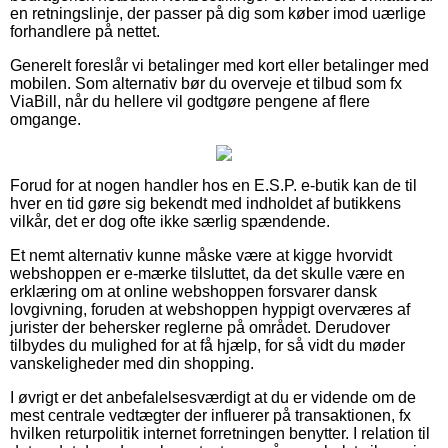
en retningslinje, der passer på dig som køber imod uærlige
forhandlere på nettet.
Generelt foreslår vi betalinger med kort eller betalinger med
mobilen. Som alternativ bør du overveje et tilbud som fx
ViaBill, når du hellere vil godtgøre pengene af flere
omgange.
Forud for at nogen handler hos en E.S.P. e-butik kan de til
hver en tid gøre sig bekendt med indholdet af butikkens
vilkår, det er dog ofte ikke særlig spændende.
Et nemt alternativ kunne måske være at kigge hvorvidt
webshoppen er e-mærke tilsluttet, da det skulle være en
erklæring om at online webshoppen forsvarer dansk
lovgivning, foruden at webshoppen hyppigt overværes af
jurister der behersker reglerne på området. Derudover
tilbydes du mulighed for at få hjælp, for så vidt du møder
vanskeligheder med din shopping.
I øvrigt er det anbefalelsesværdigt at du er vidende om de
mest centrale vedtægter der influerer på transaktionen, fx
hvilken returpolitik internet forretningen benytter. I relation til