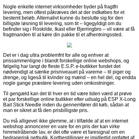
Nogle enkelte internet virksomheder byder på fragtfri
levering, men oftest påkræves det at der indkøbes for et
bestemt beløb. Alternativt kunne du beslutte sig for den
billigste løsning til levering, som tit – ligegyldigt om du
befinder sig i Roskilde, Ikast eller Bjerringbro – vil være at få
fragtmanden til at køre din pakke til et afhentningssted.
Det er i dag ultra problemfrit for alle og enhver at
prissammenligne i blandt forskellige online webshops, og
følgelig har langt de fleste E.S.P. e-butikker fundet det
nødvendigt at sænke prisniveauet på varerne – til piger og
drenge, og ligeså til kvinder og mænd – en hel del, og endda
nogle gange præstere levering uden omkostninger.
Til gengæld kan det til hver en tid være tiden værd at prøve
et par forskellige online butikker efter udsalg på ESP X-Long
Bait Stick Needle inden du gennemfører dit køb, sådan at
man er sikret at få den prisbilligste pris.
Du må alligevel ikke glemme, at i tilfælde af at en internet
webshop annoncerer en vare for en pris der kan virke
himmelråbende lav, er det ofte være et faresignal om en
bedragerisk netbutik. Kortbestillinger er imidlertid omfattet af