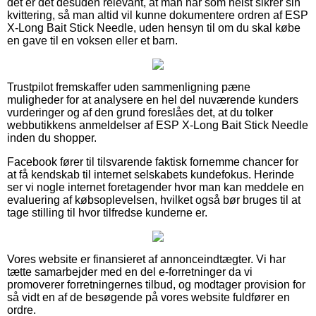
det er det desuden relevant, at man når som helst sikrer sin
kvittering, så man altid vil kunne dokumentere ordren af ESP
X-Long Bait Stick Needle, uden hensyn til om du skal købe
en gave til en voksen eller et barn.
Trustpilot fremskaffer uden sammenligning pæne
muligheder for at analysere en hel del nuværende kunders
vurderinger og af den grund foreslåes det, at du tolker
webbutikkens anmeldelser af ESP X-Long Bait Stick Needle
inden du shopper.
Facebook fører til tilsvarende faktisk fornemme chancer for
at få kendskab til internet selskabets kundefokus. Herinde
ser vi nogle internet foretagender hvor man kan meddele en
evaluering af købsoplevelsen, hvilket også bør bruges til at
tage stilling til hvor tilfredse kunderne er.
Vores website er finansieret af annonceindtægter. Vi har
tætte samarbejder med en del e-forretninger da vi
promoverer forretningernes tilbud, og modtager provision for
så vidt en af de besøgende på vores website fuldfører en
ordre.