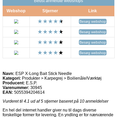
Bedst anmeldte webshops
Webshop
Stjerner
Link
Besøg webshop
Besøg webshop
Besøg webshop
Besøg webshop
Navn:
ESP X-Long Bait Stick Needle
Kategori:
Produkter > Karpegrej > Boilienåle/Værktøj
Producent:
E.S.P.
Varenummer:
30945
EAN:
5055394204614
Vurderet til
4.1
ud af 5 stjerner baseret på
10
anmeldelser
En hel del internet handler giver nu til dags diverse
forskellige former for levering. En yndling er for nærværende