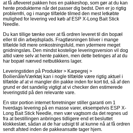
at få afleveret pakken hos en pakkeshop, som gør at du kan
hente produkterne når det passer dig bedst. Den er jo rigtig
problemfri, og i mange tilfælde tilmed den mest letkøbte
mulighed for levering ved køb af ESP X-Long Bait Stick
Needle.
Du kan tillige tænke over at få ordren leveret til din bopæl
eller til din arbejdsplads. Fragtløsningen bliver i mange
tilfælde lidt mere omkostningsfuld, men ydermere meget
gnidningsløs. Den mindst kostelige leveringsversion vil dog
altid være selv at hente pakken, men dette betinges af at du
har bopæl nærved netbutikkens lager.
Leveringstiden på Produkter > Karpegrej >
Boilienåle/Værktøj kan i nogle tilfælde være rigtig aktuel i
tilfælde af at vi mangler din pakke inden for kort tid, så af den
grund er det sandelig vigtigt at vi checker den estimerede
leveringstid på den relevante vare.
En stor portion internet forretninger stiller garanti om 1
hverdags levering på en masse varer, eksempelvis ESP X-
Long Bait Stick Needle, men vær vagtsom da det regnes ud
fra at bestillingen anbringes tidligere end et besluttet
klokkeslæt, sådan at de har udsigt til at kunne nå at få ordren
sendt afsted inden de pakkeansatte tager hjem.