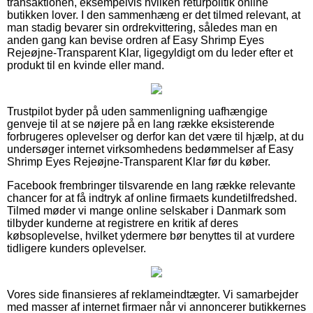
transaktionen, eksempelvis hvilken returpolitik online
butikken lover. I den sammenhæng er det tilmed relevant, at
man stadig bevarer sin ordrekvittering, således man en
anden gang kan bevise ordren af Easy Shrimp Eyes
Rejeøjne-Transparent Klar, ligegyldigt om du leder efter et
produkt til en kvinde eller mand.
Trustpilot byder på uden sammenligning uafhængige
genveje til at se nøjere på en lang række eksisterende
forbrugeres oplevelser og derfor kan det være til hjælp, at du
undersøger internet virksomhedens bedømmelser af Easy
Shrimp Eyes Rejeøjne-Transparent Klar før du køber.
Facebook frembringer tilsvarende en lang række relevante
chancer for at få indtryk af online firmaets kundetilfredshed.
Tilmed møder vi mange online selskaber i Danmark som
tilbyder kunderne at registrere en kritik af deres
købsoplevelse, hvilket ydermere bør benyttes til at vurdere
tidligere kunders oplevelser.
Vores side finansieres af reklameindtægter. Vi samarbejder
med masser af internet firmaer når vi annoncerer butikkernes