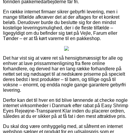
forinden pakkemedarbejderne får fri.
En række internet firmaer sikrer gebyrfri levering, men i
mange tilfælde afkræver det at der aftages for et konkret
beløb. Derudover burde du beslutte sig for den mindst
kostelige leveringsmulighed, der i de fleste tilfælde –
ligegyldigt om du befinder sig tæt på Vejle, Farum eller
Tønder – er at få kørt varerne til en pakkeshop.
Det har vist sig at være ret så hensigtsmæssigt for alle og
enhver at lave prissammenligning fra flere online
forhandlere, og derved har en lang række forhandlere på
nettet set sig nødsaget til at nedskære priserne på specielt
deres bedst i test produkter – til børn, og tillige også til
voksne – enormt, og endda nogle gange garantere gebyrfri
levering.
Derfor kan det til hver en tid blive lønnende at checke nogle
internet virksomheder i Danmark efter rabat på Easy Shrimp
Eyes Rejeøjne-Transparent Klar inden du placerer ordren,
således at du er sikker på at få fat i den mest attraktive pris.
Du skal dog være omhyggelig med, at såfremt en internet
webshop sælger et produkt for en udsalgspris som er