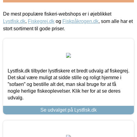
De mest populære fiskeri-webshops er i øjeblikket
Lystfisk.dk
,
Fiskegrej.dk
og
Fiskpåkrogen.dk
, som alle har et
stort sortiment til gode priser.
Lystfisk.dk tilbyder lystfiskere et bredt udvalg af fiskegrej.
Det skal være muligt at sidde stille og roligt hjemme i
”sofaen” og bestille alt det, man skal bruge for at få
nogle herlige fiskeoplevelser. Klik her for at se deres
udvalg.
Se udvalget på Lystfisk.dk