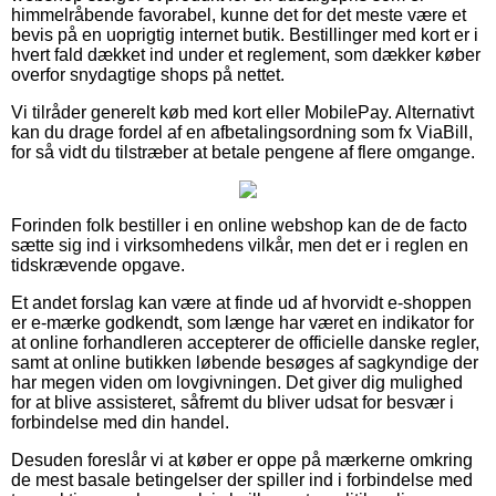
himmelråbende favorabel, kunne det for det meste være et
bevis på en uoprigtig internet butik. Bestillinger med kort er i
hvert fald dækket ind under et reglement, som dækker køber
overfor snydagtige shops på nettet.
Vi tilråder generelt køb med kort eller MobilePay. Alternativt
kan du drage fordel af en afbetalingsordning som fx ViaBill,
for så vidt du tilstræber at betale pengene af flere omgange.
Forinden folk bestiller i en online webshop kan de de facto
sætte sig ind i virksomhedens vilkår, men det er i reglen en
tidskrævende opgave.
Et andet forslag kan være at finde ud af hvorvidt e-shoppen
er e-mærke godkendt, som længe har været en indikator for
at online forhandleren accepterer de officielle danske regler,
samt at online butikken løbende besøges af sagkyndige der
har megen viden om lovgivningen. Det giver dig mulighed
for at blive assisteret, såfremt du bliver udsat for besvær i
forbindelse med din handel.
Desuden foreslår vi at køber er oppe på mærkerne omkring
de mest basale betingelser der spiller ind i forbindelse med