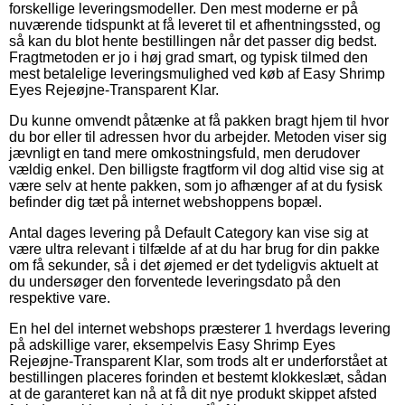
forskellige leveringsmodeller. Den mest moderne er på
nuværende tidspunkt at få leveret til et afhentningssted, og
så kan du blot hente bestillingen når det passer dig bedst.
Fragtmetoden er jo i høj grad smart, og typisk tilmed den
mest betalelige leveringsmulighed ved køb af Easy Shrimp
Eyes Rejeøjne-Transparent Klar.
Du kunne omvendt påtænke at få pakken bragt hjem til hvor
du bor eller til adressen hvor du arbejder. Metoden viser sig
jævnligt en tand mere omkostningsfuld, men derudover
vældig enkel. Den billigste fragtform vil dog altid vise sig at
være selv at hente pakken, som jo afhænger af at du fysisk
befinder dig tæt på internet webshoppens bopæl.
Antal dages levering på Default Category kan vise sig at
være ultra relevant i tilfælde af at du har brug for din pakke
om få sekunder, så i det øjemed er det tydeligvis aktuelt at
du undersøger den forventede leveringsdato på den
respektive vare.
En hel del internet webshops præsterer 1 hverdags levering
på adskillige varer, eksempelvis Easy Shrimp Eyes
Rejeøjne-Transparent Klar, som trods alt er underforstået at
bestillingen placeres forinden et bestemt klokkeslæt, sådan
at de garanteret kan nå at få dit nye produkt skippet afsted