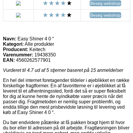
Besøg webshop
Besøg webshop
Navn:
Easy Shiner 4 0 “
Kategori:
Alle produkter
Producent:
Keitech
Varenummer:
19438350
EAN:
4560262577901
Vurderet til
4.7
ud af 5 stjerner baseret på
15
anmeldelser
En hel del internet foretagender tildeler i øjeblikket en række
forskellige fragtformer. En af favoritterne er i øjeblikket at få
leveret til et afhentningssted, fordi det så er super fleksibelt
for dig at kunne hente de nyindkøbte varer præcis når det
passer dig. Fragtmetoden er nemlig super problemfri, og
endda tillige den mest prisbevidste løsning til levering ved
køb af Easy Shiner 4 0 “.
Du bør endvidere påtænke at få pakken bragt hjem til hvor
du bor eller til adressen på dit arbejde. Fragtløsningen bliver