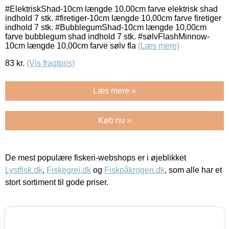
#ElektriskShad-10cm længde 10,00cm farve elektrisk shad
indhold 7 stk. #firetiger-10cm længde 10,00cm farve firetiger
indhold 7 stk. #BubblegumShad-10cm længde 10,00cm
farve bubblegum shad indhold 7 stk. #sølvFlashMinnow-
10cm længde 10,00cm farve sølv fla
(Læs mere)
83
kr.
(Vis fragtpris)
Læs mere »
Køb nu »
De mest populære fiskeri-webshops er i øjeblikket
Lystfisk.dk
,
Fiskegrej.dk
og
Fiskpåkrogen.dk
, som alle har et
stort sortiment til gode priser.