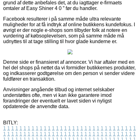
grund af dette anbefales det, at du iagttager e-firmaets
omtaler af Easy Shiner 4 0 ” før du handler.
Facebook resulterer i på samme måde ultra relevante
muligheder for at få indtryk af online butikkens kundefokus. I
øvrigt er der nogle e-shops som tilbyder folk at notere en
vurdering af købsoplevelsen, som på samme måde må
udnyttes til at tage stilling til hvor glade kunderne er.
Denne side er finansieret af annoncer. Vi har aftaler med en
hel del shops på nettet da vi formidler butikkernes produkter,
og indkasserer godtgørelse om den person vi sender videre
fuldfører en transaktion.
Anvisninger angående tilbud og internet selskaber
understøttes ofte, men vi kan ikke garantere imod
forandringer der eventuelt er lavet siden vi nyligst
opdaterede de anvendte data.
BITLY:
1
1
1
1
1
1
1
1
1
1
1
1
1
1
1
1
1
1
1
1
1
1
1
1
1
1
1
1
1
1
1
1
1
1
1
1
1
1
1
1
1
1
1
1
1
1
1
1
1
1
1
1
1
1
1
1
1
1
1
1
1
1
1
1
1
1
1
1
1
1
1
1
1
1
1
1
1
1
1
1
1
1
1
1
1
1
1
1
1
1
1
1
1
1
1
1
1
1
1