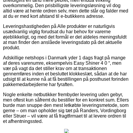
uheldigvis en tand mere pebret, men endda virkelig
overkommelig. Den prisbilligste leveringsløsning vil dog
altid være at hente ordren selv, men dette står og falder med
at du er med kort afstand til e-butikkens adresse.
Leveringshastigheden på Alle produkter er naturligvis
usædvanlig vigtig forudsat du har behov for varerne
øjeblikkeligt, og med det formål er det aldeles meningsfuldt
at man finder den anslåede leveringsdato på det aktuelle
produkt.
Adskillige netshops i Danmark yder 1 dags fragt på mange
af deres varenumre, eksempelvis Easy Shiner 4 0 “, men
vær på vagt da det stiller krav om at transaktionen
gennemføres inden et besluttet klokkeslæt, sådan at de har
udsigt til at kunne nå at få bestillingen på posthuset forinden
pakkemedarbejderne har fyraften.
Nogle enkelte netbutikker frembyder levering uden gebyr,
men oftest kun såfremt du bestiller for en konkret sum. Ellers
burde man snuppe den mest letkøbte leveringsmetode, som
gerne – om man opholder sig tæt på Randers, Vordingborg
eller Struer – vil være at få fragtfirmaet til at levere ordren til
et afhentningssted.