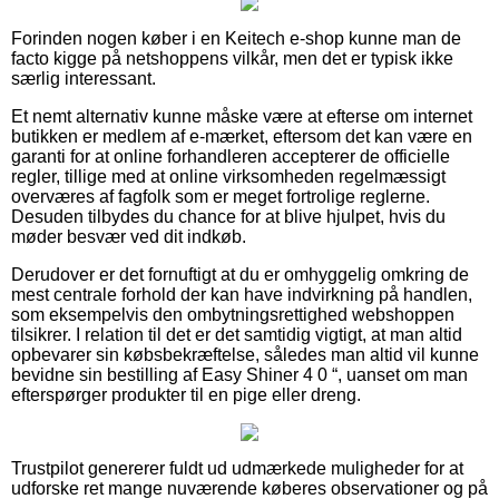
Forinden nogen køber i en Keitech e-shop kunne man de
facto kigge på netshoppens vilkår, men det er typisk ikke
særlig interessant.
Et nemt alternativ kunne måske være at efterse om internet
butikken er medlem af e-mærket, eftersom det kan være en
garanti for at online forhandleren accepterer de officielle
regler, tillige med at online virksomheden regelmæssigt
overværes af fagfolk som er meget fortrolige reglerne.
Desuden tilbydes du chance for at blive hjulpet, hvis du
møder besvær ved dit indkøb.
Derudover er det fornuftigt at du er omhyggelig omkring de
mest centrale forhold der kan have indvirkning på handlen,
som eksempelvis den ombytningsrettighed webshoppen
tilsikrer. I relation til det er det samtidig vigtigt, at man altid
opbevarer sin købsbekræftelse, således man altid vil kunne
bevidne sin bestilling af Easy Shiner 4 0 “, uanset om man
efterspørger produkter til en pige eller dreng.
Trustpilot genererer fuldt ud udmærkede muligheder for at
udforske ret mange nuværende køberes observationer og på