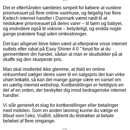
Det er efterhånden særdeles simpelt for købere at vurdere
prisniveauet på flere online varehuse, og følgelig har flere
Keitech internet handler i Danmark været nødt til at
nedskære prisniveauet på deres varer – til børn og babyer,
og endvidere også til voksne – betydeligt, og endda nogle
gange præstere fragt uden omkostninger.
Det kan alligevel blive tiden værd at efterprøve visse internet
outlets efter rabat på Easy Shiner 4 0 ” forud for at du
gennemfører din handel, sådan at man er skudsikker på at
skaffe sig den skarpeste pris.
Man skal imidlertid ikke glemme, at ifald en online
virksomhed sælger deres varer til en salgspris der kan virke
uhørt letkøbt, så kan det mange gange være en varsel om
en uærlig internet webshop. Kortbestillinger er heldigvis en
del af en orden, der beskytter dig imod bedrageriske internet
handler.
Vi slår generelt et slag for kortbestillinger eller betalinger
med mobilen. Som en anden løsning kunne du vælge et
tilbud som f.eks. ViaBill, såfremt du tilstræber at betale
beløbet af flere omgange.