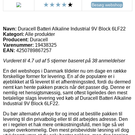
Besøg webshop
Navn:
Duracell Batteri Alkaline Industrial 9V Block 6LF22
Kategori:
Alle produkter
Producent:
Duracell
Varenummer:
19438325
EAN:
4250789867257
Vurderet til
4.7
ud af 5 stjerner baseret på
38
anmeldelser
En del webshops i Danmark tildeler nu om dage en række
forskellige former for levering. En af de populære er i
øjeblikket at få leveret til et afhentningssted, fordi du dermed
nemt kan hente pakken præcis når det passer dig. Denne er
nemlig ret hensigtsmæssig, samt oftest ligeledes den mest
betalelige slags levering ved køb af Duracell Batteri Alkaline
Industrial 9V Block 6LF22.
Du bør alternativt afveje for og imod at bestille pakken til
levering til din privatbolig eller til dit arbejdes adresse. Den
er i regelen et hak mere omkostningsfuld, men lige så vel
super overkommelig. Den mest prisbevidste løsning vil dog