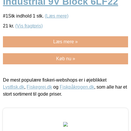
Industrial 9V Block 6LF22
#1Stk indhold 1 stk.
(Læs mere)
21
kr.
(Vis fragtpris)
Læs mere »
Køb nu »
De mest populære fiskeri-webshops er i øjeblikket
Lystfisk.dk
,
Fiskegrej.dk
og
Fiskpåkrogen.dk
, som alle har et
stort sortiment til gode priser.