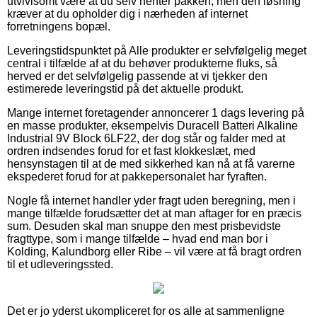
utvivlsomt være at du selv henter pakken, men den løsning
kræver at du opholder dig i nærheden af internet
forretningens bopæl.
Leveringstidspunktet på Alle produkter er selvfølgelig meget
central i tilfælde af at du behøver produkterne fluks, så
herved er det selvfølgelig passende at vi tjekker den
estimerede leveringstid på det aktuelle produkt.
Mange internet foretagender annoncerer 1 dags levering på
en masse produkter, eksempelvis Duracell Batteri Alkaline
Industrial 9V Block 6LF22, der dog står og falder med at
ordren indsendes forud for et fast klokkeslæt, med
hensynstagen til at de med sikkerhed kan nå at få varerne
ekspederet forud for at pakkepersonalet har fyraften.
Nogle få internet handler yder fragt uden beregning, men i
mange tilfælde forudsætter det at man aftager for en præcis
sum. Desuden skal man snuppe den mest prisbevidste
fragttype, som i mange tilfælde – hvad end man bor i
Kolding, Kalundborg eller Ribe – vil være at få bragt ordren
til et udleveringssted.
Det er jo yderst ukompliceret for os alle at sammenligne