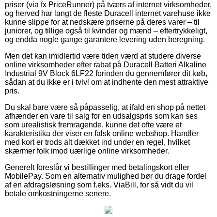
priser (via fx PriceRunner) på tværs af internet virksomheder,
og herved har langt de fleste Duracell internet varehuse ikke
kunne slippe for at nedskære priserne på deres varer – til
juniorer, og tillige også til kvinder og mænd – eftertrykkeligt,
og endda nogle gange garantere levering uden beregning.
Men det kan imidlertid være tiden værd at studere diverse
online virksomheder efter rabat på Duracell Batteri Alkaline
Industrial 9V Block 6LF22 forinden du gennemfører dit køb,
sådan at du ikke er i tvivl om at indhente den mest attraktive
pris.
Du skal bare være så påpasselig, at ifald en shop på nettet
afhænder en vare til salg for en udsalgspris som kan ses
som urealistisk fremragende, kunne det ofte være et
karakteristika der viser en falsk online webshop. Handler
med kort er trods alt dækket ind under en regel, hvilket
skærmer folk imod uærlige online virksomheder.
Generelt foreslår vi bestillinger med betalingskort eller
MobilePay. Som en alternativ mulighed bør du drage fordel
af en afdragsløsning som f.eks. ViaBill, for så vidt du vil
betale omkostningerne senere.