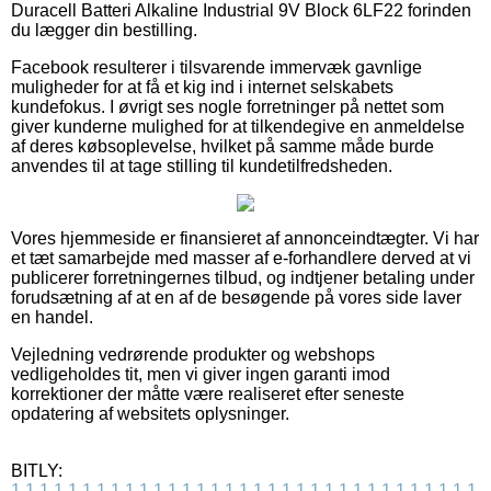
Duracell Batteri Alkaline Industrial 9V Block 6LF22 forinden
du lægger din bestilling.
Facebook resulterer i tilsvarende immervæk gavnlige
muligheder for at få et kig ind i internet selskabets
kundefokus. I øvrigt ses nogle forretninger på nettet som
giver kunderne mulighed for at tilkendegive en anmeldelse
af deres købsoplevelse, hvilket på samme måde burde
anvendes til at tage stilling til kundetilfredsheden.
Vores hjemmeside er finansieret af annonceindtægter. Vi har
et tæt samarbejde med masser af e-forhandlere derved at vi
publicerer forretningernes tilbud, og indtjener betaling under
forudsætning af at en af de besøgende på vores side laver
en handel.
Vejledning vedrørende produkter og webshops
vedligeholdes tit, men vi giver ingen garanti imod
korrektioner der måtte være realiseret efter seneste
opdatering af websitets oplysninger.
BITLY:
1
1
1
1
1
1
1
1
1
1
1
1
1
1
1
1
1
1
1
1
1
1
1
1
1
1
1
1
1
1
1
1
1