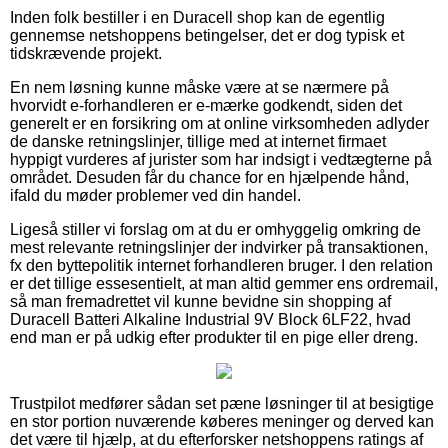
Inden folk bestiller i en Duracell shop kan de egentlig
gennemse netshoppens betingelser, det er dog typisk et
tidskrævende projekt.
En nem løsning kunne måske være at se nærmere på
hvorvidt e-forhandleren er e-mærke godkendt, siden det
generelt er en forsikring om at online virksomheden adlyder
de danske retningslinjer, tillige med at internet firmaet
hyppigt vurderes af jurister som har indsigt i vedtægterne på
området. Desuden får du chance for en hjælpende hånd,
ifald du møder problemer ved din handel.
Ligeså stiller vi forslag om at du er omhyggelig omkring de
mest relevante retningslinjer der indvirker på transaktionen,
fx den byttepolitik internet forhandleren bruger. I den relation
er det tillige essesentielt, at man altid gemmer ens ordremail,
så man fremadrettet vil kunne bevidne sin shopping af
Duracell Batteri Alkaline Industrial 9V Block 6LF22, hvad
end man er på udkig efter produkter til en pige eller dreng.
Trustpilot medfører sådan set pæne løsninger til at besigtige
en stor portion nuværende køberes meninger og derved kan
det være til hjælp, at du efterforsker netshoppens ratings af