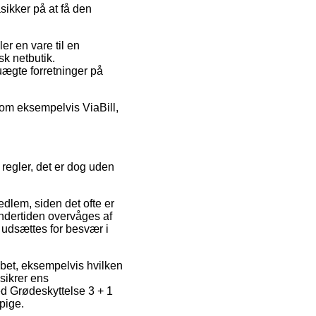
sikker på at få den
r en vare til en
sk netbutik.
 uægte forretninger på
som eksempelvis ViaBill,
 regler, det er dog uden
edlem, siden det ofte er
undertiden overvåges af
u udsættes for besvær i
bet, eksempelvis hvilken
sikrer ens
Med Grødeskyttelse 3 + 1
pige.