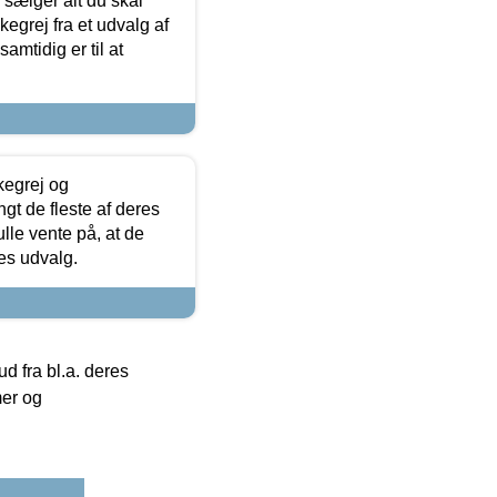
sælger alt du skal
skegrej fra et udvalg af
samtidig er til at
kegrej og
angt de fleste af deres
ulle vente på, at de
res udvalg.
 fra bl.a. deres
mer og