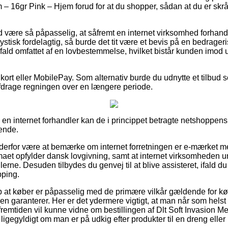
 – 16gr Pink – Hjem forud for at du shopper, sådan at du er skrå
 være så påpasselig, at såfremt en internet virksomhed forhandle
ystisk fordelagtig, så burde det tit være et bevis på en bedrageri
rt fald omfattet af en lovbestemmelse, hvilket bistår kunden imod
kort eller MobilePay. Som alternativ burde du udnytte et tilbud 
 afdrage regningen over en længere periode.
 i en internet forhandler kan de i princippet betragte netshoppens
sende.
n derfor være at bemærke om internet forretningen er e-mærket m
irmaet opfylder dansk lovgivning, samt at internet virksomheden 
lerne. Desuden tilbydes du genvej til at blive assisteret, ifald d
pping.
 at køber er påpasselig med de primære vilkår gældende for kø
n garanterer. Her er det ydermere vigtigt, at man når som helst 
 fremtiden vil kunne vidne om bestillingen af Dlt Soft Invasion 
igegyldigt om man er på udkig efter produkter til en dreng eller 