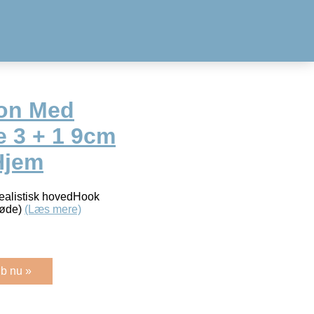
ion Med
e 3 + 1 9cm
Hjem
Realistisk hovedHook
røde)
(Læs mere)
b nu »