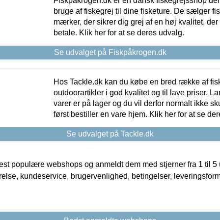
Fiskpåkrogen.dk er en dansk fiskegrejsshop der 
bruge af fiskegrej til dine fisketure. De sælger fi
mærker, der sikrer dig grej af en høj kvalitet, der 
betale. Klik her for at se deres udvalg.
Se udvalget på Fiskpåkrogen.dk
Hos Tackle.dk kan du købe en bred række af fis
outdoorartikler i god kvalitet og til lave priser. L
varer er på lager og du vil derfor normalt ikke sk
først bestiller en vare hjem. Klik her for at se de
Se udvalget på Tackle.dk
t populære webshops og anmeldt dem med stjerner fra 1 til 5 ud
rrelse, kundeservice, brugervenlighed, betingelser, leveringsfor