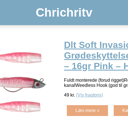
Chrichritv
Dlt Soft Invas
Grødeskyttels
– 16gr Pink – 
Fuldt monterede (forud rigget)
kanalWeedless Hook (god til g
49
kr.
(Vis fragtpris)
Læs mere »
Kø