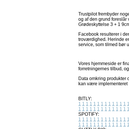
Trustpilot frembyder nog
og af den grund foreslår
Grødeskyttelse 3 + 1 9cm 
Facebook resulterer i der
troværdighed. Herinde er
service, som tilmed bør ud
Vores hjemmeside er finan
forretningernes tilbud, 
Data omkring produkter og
kan være implementeret s
BITLY:
1
1
1
1
1
1
1
1
1
1
1
1
1
1
1
1
1
1
1
1
1
1
1
1
1
1
SPOTIFY:
1
1
1
1
1
1
1
1
1
1
1
1
1
1
1
1
1
1
1
1
1
1
1
1
1
1