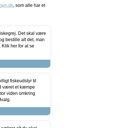
gen.dk
, som alle har et
 fiskegrej. Det skal være
og bestille alt det, man
 Klik her for at se
ligt fiskeudstyr til
tid været et kæmpe
stor viden omkring
dvalg.