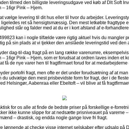
suden tilmed den billigste leveringsudgave ved køb af Dlt Soft I
m – 16gr Pink – Hjem.
 vælge levering til dit hus eller til hvor du arbejder. Leverings
ligeledes ret så hensigtsmæssig. Den mest letkøbte fragttype e
ghed står og falder med at du er i kort afstand af e-forhandlere
499823 kan i nogle tilfælde være rigtig aktuel hvis du mangler
gtig på sin plads at vi tjekker den anslåede leveringstid ved den 
yder dag-til-dag fragt på en lang række varenumre, eksempelvis
– 16gr Pink – Hjem, som er forudsat at ordren laves inden et ko
at få de nye varer hen til fragtfirmaet forud for at medarbejdern
lbyder portofri fragt, men ofte er det under forudsætning af at man
 du udvælge den mest prisbevidste form for fragt, der i de flest
d Helsingør, Aabenraa eller Ebeltoft – vil blive at få fragtfirmaet t
tisk for os alle at finde de bedste priser på forskellige e-forretnin
kker ikke kunne slippe for at nedsætte prisniveauet på varerne – 
 mænd – drastisk, og endda nogle gange love fri fragt.
re lønnende at checke visse internet selskaber efter udsalg på D