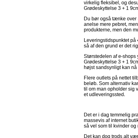
virkelig fleksibel, og de
Grødeskyttelse 3 + 1 9c
Du bør også tænke over at
anelse mere pebret, men 
produkterne, men den muli
Leveringstidspunktet på 
så af den grund er det ri
Størstedelen af e-shops 
Grødeskyttelse 3 + 1 9cm 
højst sandsynligt kan nå 
Flere outlets på nettet ti
beløb. Som alternativ kan
til om man opholder sig ve
et udleveringssted.
Det er i dag temmelig prak
massevis af internet buti
så vel som til kvinder og
Det kan dog trods alt væ