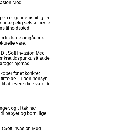
nvasion Med
typen er gennemsnitligt en
r unægtelig selv at hente
ns tilholdssted.
 produkterne omgående,
aktuelle vare.
 Dlt Soft Invasion Med
nkret tidspunkt, så at de
e drager hjemad.
 køber for et konkret
e tilfælde – uden hensyn
il at levere dine varer til
ger, og til tak har
til babyer og børn, lige
lt Soft Invasion Med