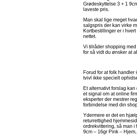
Grødeskyttelse 3 + 1 9cm
laveste pris.
Man skal lige meget hvad
salgspris der kan virke m
Kortbestillinger er i hve
nettet.
Vi tilråder shopping med 
for så vidt du ønsker at
Forud for at folk handler
tvivl ikke specielt ophid
Et alternativt forslag ka
et signal om at online f
eksperter der mestrer reg
forbindelse med din sho
Ydermere er det en hjælp
returrettighed hjemmeside
ordrekvittering, så man i
9cm – 16gr Pink – Hjem, l