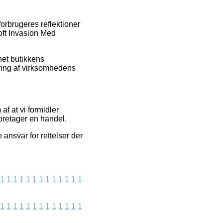
orbrugeres reflektioner
oft Invasion Med
net butikkens
ering af virksomhedens
af at vi formidler
oretager en handel.
ansvar for rettelser der
1
1
1
1
1
1
1
1
1
1
1
1
1
1
1
1
1
1
1
1
1
1
1
1
1
1