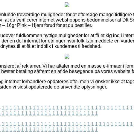
enlunde troværdige muligheder for at eftersøge mange tidligere f
 vi, at du verificerer internet webshoppens bedømmelser af Dlt S
– 16gr Pink – Hjem forud for at du bestiller.
udover fuldkommen nyttige muligheder for at få et kig ind i inter
 der en del internet forretninger hvor folk kan meddele en vurd
nyttes til at få et indblik i kundernes tilfredshed.
sieret af reklamer. Vi har aftaler med en masse e-firmaer i form 
og høster betaling såfremt en af de besøgende på vores website f
 internet forhandlere opdateres ofte, men vi ønsker ikke at tage 
iden vi sidst opdaterede de anvendte oplysninger.
1
1
1
1
1
1
1
1
1
1
1
1
1
1
1
1
1
1
1
1
1
1
1
1
1
1
1
1
1
1
1
1
1
1
1
1
1
1
1
1
1
1
1
1
1
1
1
1
1
1
1
1
1
1
1
1
1
1
1
1
1
1
1
1
1
1
1
1
1
1
1
1
1
1
1
1
1
1
1
1
1
1
1
1
1
1
1
1
1
1
1
1
1
1
1
1
1
1
1
1
1
1
1
1
1
1
1
1
1
1
1
1
1
1
1
1
1
1
1
1
1
1