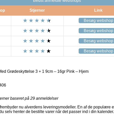
Bedst anmeldte webshops
op
Stjerner
Link
Besøg webshop
Besøg webshop
Besøg webshop
Besøg webshop
 Med Grødeskyttelse 3 + 1 9cm – 16gr Pink – Hjem
406
jerner baseret på
29
anmeldelser
 frembyder nu alverdens leveringsmodeller. En af de populære er 
du selv henter de bestilte varer når det passer ind i din kalende