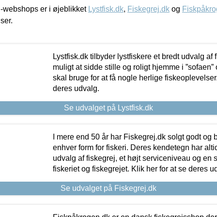
-webshops er i øjeblikket
Lystfisk.dk
,
Fiskegrej.dk
og
Fiskpåkro
iser.
Lystfisk.dk tilbyder lystfiskere et bredt udvalg af
muligt at sidde stille og roligt hjemme i ”sofaen” 
skal bruge for at få nogle herlige fiskeoplevelser.
deres udvalg.
Se udvalget på Lystfisk.dk
I mere end 50 år har Fiskegrej.dk solgt godt og bil
enhver form for fiskeri. Deres kendetegn har al
udvalg af fiskegrej, et højt serviceniveau og en 
fiskeriet og fiskegrejet. Klik her for at se deres u
Se udvalget på Fiskegrej.dk