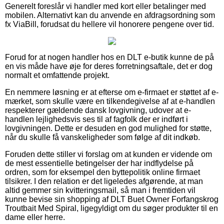
Generelt foreslår vi handler med kort eller betalinger med
mobilen. Alternativt kan du anvende en afdragsordning som
fx ViaBill, forudsat du hellere vil honorere pengene over tid.
Forud for at nogen handler hos en DLT e-butik kunne de på
en vis måde have øje for deres forretningsaftale, det er dog
normalt et omfattende projekt.
En nemmere løsning er at efterse om e-firmaet er støttet af e-
mærket, som skulle være en tilkendegivelse af at e-handlen
respekterer gældende dansk lovgivning, udover at e-
handlen lejlighedsvis ses til af fagfolk der er indført i
lovgivningen. Dette er desuden en god mulighed for støtte,
når du skulle få vanskeligheder som følge af dit indkøb.
Foruden dette stiller vi forslag om at kunden er vidende om
de mest essentielle betingelser der har indflydelse på
ordren, som for eksempel den byttepolitik online firmaet
tilsikrer. I den relation er det ligeledes afgørende, at man
altid gemmer sin kvitteringsmail, så man i fremtiden vil
kunne bevise sin shopping af DLT Buet Owner Forfangskrog
Troutbait Med Spiral, ligegyldigt om du søger produkter til en
dame eller herre.