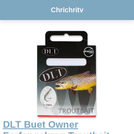
Chrichritv
DLT Buet Owner