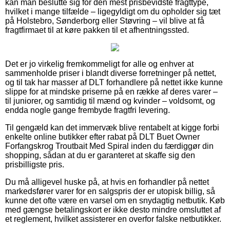
kan man beslutte sig for den mest prisbevidste fragttype,
hvilket i mange tilfælde – ligegyldigt om du opholder sig tæt
på Holstebro, Sønderborg eller Støvring – vil blive at få
fragtfirmaet til at køre pakken til et afhentningssted.
Det er jo virkelig fremkommeligt for alle og enhver at
sammenholde priser i blandt diverse forretninger på nettet,
og til tak har masser af DLT forhandlere på nettet ikke kunne
slippe for at mindske priserne på en række af deres varer –
til juniorer, og samtidig til mænd og kvinder – voldsomt, og
endda nogle gange frembyde fragtfri levering.
Til gengæld kan det immervæk blive rentabelt at kigge forbi
enkelte online butikker efter rabat på DLT Buet Owner
Forfangskrog Troutbait Med Spiral inden du færdiggør din
shopping, sådan at du er garanteret at skaffe sig den
prisbilligste pris.
Du må alligevel huske på, at hvis en forhandler på nettet
markedsfører varer for en salgspris der er utopisk billig, så
kunne det ofte være en varsel om en snydagtig netbutik. Køb
med gængse betalingskort er ikke desto mindre omsluttet af
et reglement, hvilket assisterer en overfor falske netbutikker.