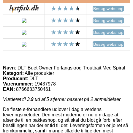
Besøg webshop
Besøg webshop
Besøg webshop
Besøg webshop
Navn:
DLT Buet Owner Forfangskrog Troutbait Med Spiral
Kategori:
Alle produkter
Producent:
DLT
Varenummer:
19437978
EAN:
8766633750461
Vurderet til
3.9
ud af 5 stjerner baseret på
2
anmeldelser
De fleste e-forhandlere udlover i dag alverdens
leveringsmetoder. Den mest moderne er nu om dage at
afsende til en pakkeshop, og så skal du blot gå forbi efter
bestillingen når der er tid til det. Leveringsformen er jo ret så
fremkommelig, samt i mange tilfælde tillige den mest