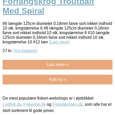
Forfangskrog Troutbait
Med Spiral
#6 længde 125cm diameter 0,18mm farve sort nikkel indhold
10 stk. krogstørrelse 6 #8 længde 125cm diameter 0,16mm
farve sort nikkel indhold 10 stk. krogstørrelse 8 #10 længde
125cm diameter 0,16mm farve sort nikkel indhold 10 stk.
krogstørrelse 10 #12 læn
(Læs mere)
27
kr.
(Vis fragtpris)
Læs mere »
Køb nu »
De mest populære fiskeri-webshops er i øjeblikket
Lystfisk.dk
,
Fiskegrej.dk
og
Fiskpåkrogen.dk
, som alle har et
stort sortiment til gode priser.