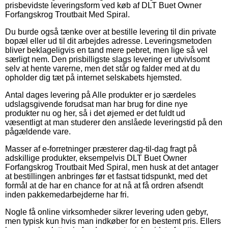
prisbevidste leveringsform ved køb af DLT Buet Owner
Forfangskrog Troutbait Med Spiral.
Du burde også tænke over at bestille levering til din private
bopæl eller ud til dit arbejdes adresse. Leveringsmetoden
bliver beklageligvis en tand mere pebret, men lige så vel
særligt nem. Den prisbilligste slags levering er utvivlsomt
selv at hente varerne, men det står og falder med at du
opholder dig tæt på internet selskabets hjemsted.
Antal dages levering på Alle produkter er jo særdeles
udslagsgivende forudsat man har brug for dine nye
produkter nu og her, så i det øjemed er det fuldt ud
væsentligt at man studerer den anslåede leveringstid på den
pågældende vare.
Masser af e-forretninger præsterer dag-til-dag fragt på
adskillige produkter, eksempelvis DLT Buet Owner
Forfangskrog Troutbait Med Spiral, men husk at det antager
at bestillingen anbringes før et fastsat tidspunkt, med det
formål at de har en chance for at nå at få ordren afsendt
inden pakkemedarbejderne har fri.
Nogle få online virksomheder sikrer levering uden gebyr,
men typisk kun hvis man indkøber for en bestemt pris. Ellers