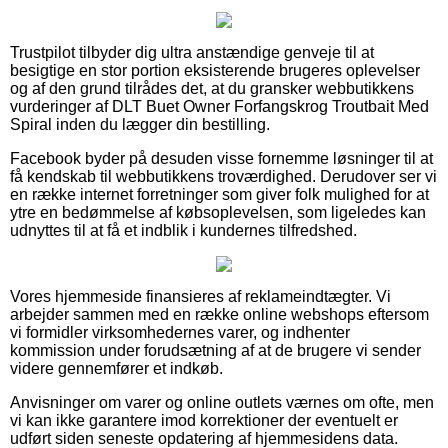
Trustpilot tilbyder dig ultra anstændige genveje til at
besigtige en stor portion eksisterende brugeres oplevelser
og af den grund tilrådes det, at du gransker webbutikkens
vurderinger af DLT Buet Owner Forfangskrog Troutbait Med
Spiral inden du lægger din bestilling.
Facebook byder på desuden visse fornemme løsninger til at
få kendskab til webbutikkens troværdighed. Derudover ser vi
en række internet forretninger som giver folk mulighed for at
ytre en bedømmelse af købsoplevelsen, som ligeledes kan
udnyttes til at få et indblik i kundernes tilfredshed.
Vores hjemmeside finansieres af reklameindtægter. Vi
arbejder sammen med en række online webshops eftersom
vi formidler virksomhedernes varer, og indhenter
kommission under forudsætning af at de brugere vi sender
videre gennemfører et indkøb.
Anvisninger om varer og online outlets værnes om ofte, men
vi kan ikke garantere imod korrektioner der eventuelt er
udført siden seneste opdatering af hjemmesidens data.