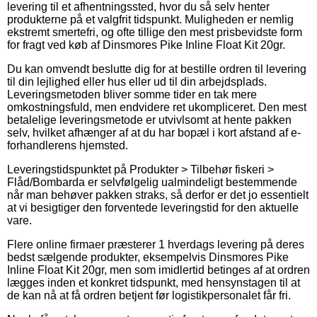
levering til et afhentningssted, hvor du så selv henter
produkterne på et valgfrit tidspunkt. Muligheden er nemlig
ekstremt smertefri, og ofte tillige den mest prisbevidste form
for fragt ved køb af Dinsmores Pike Inline Float Kit 20gr.
Du kan omvendt beslutte dig for at bestille ordren til levering
til din lejlighed eller hus eller ud til din arbejdsplads.
Leveringsmetoden bliver somme tider en tak mere
omkostningsfuld, men endvidere ret ukompliceret. Den mest
betalelige leveringsmetode er utvivlsomt at hente pakken
selv, hvilket afhænger af at du har bopæl i kort afstand af e-
forhandlerens hjemsted.
Leveringstidspunktet på Produkter > Tilbehør fiskeri >
Flåd/Bombarda er selvfølgelig ualmindeligt bestemmende
når man behøver pakken straks, så derfor er det jo essentielt
at vi besigtiger den forventede leveringstid for den aktuelle
vare.
Flere online firmaer præsterer 1 hverdags levering på deres
bedst sælgende produkter, eksempelvis Dinsmores Pike
Inline Float Kit 20gr, men som imidlertid betinges af at ordren
lægges inden et konkret tidspunkt, med hensynstagen til at
de kan nå at få ordren betjent før logistikpersonalet får fri.