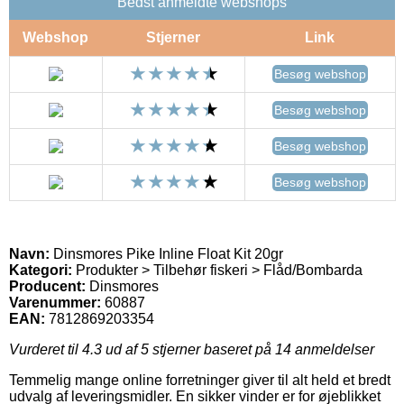
Bedst anmeldte webshops
Webshop
Stjerner
Link
Besøg webshop
Besøg webshop
Besøg webshop
Besøg webshop
Navn:
Dinsmores Pike Inline Float Kit 20gr
Kategori:
Produkter > Tilbehør fiskeri > Flåd/Bombarda
Producent:
Dinsmores
Varenummer:
60887
EAN:
7812869203354
Vurderet til
4.3
ud af 5 stjerner baseret på
14
anmeldelser
Temmelig mange online forretninger giver til alt held et bredt
udvalg af leveringsmidler. En sikker vinder er for øjeblikket