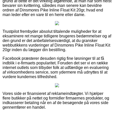
grund af dette er det virkelig afgørende, at man når som helst
bevarer sin kvittering, således man senere kan bevidne
ordren af Dinsmores Pike Inline Float Kit 20gr, hvad end
man leder efter en vare til en herre eller dame.
Trustpilot frembyder absolut tiltalende muligheder for at
eksaminere ret mange tidligere brugeres bedømmelser og af
den grund er det anbefalelsesværdigt, at du gransker
webbutikkens vurderinger af Dinsmores Pike Inline Float Kit
20gr inden du lægger din bestilling.
Facebook præsterer desuden rigtig fine løsninger til at få
indblik i e-firmaets popularitet. Foruden det ser vi en række
internet outlets som tilbyder folk at udfærdige en evaluering
af virksomhedens service, som ydermere må udnyttes til at
vurdere kundernes tilfredshed.
Vores side er finansieret af reklameindtægter. Vi hjælper
flere butikker på nettet og formidler firmaernes produkter, og
indkasserer betaling når en af de besøgende på vores side
gennemfører en handel.