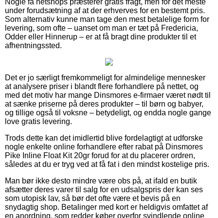
Nogle få netshops præsterer gratis fragt, men for det meste
under forudsætning af at der erhverves for en bestemt pris.
Som alternativ kunne man tage den mest betalelige form for
levering, som ofte – uanset om man er tæt på Fredericia,
Odder eller Hinnerup – er at få bragt dine produkter til et
afhentningssted.
Det er jo særligt fremkommeligt for almindelige mennesker
at analysere priser i blandt flere forhandlere på nettet, og
med det motiv har mange Dinsmores e-firmaer været nødt til
at sænke priserne på deres produkter – til børn og babyer,
og tillige også til voksne – betydeligt, og endda nogle gange
love gratis levering.
Trods dette kan det imidlertid blive fordelagtigt at udforske
nogle enkelte online forhandlere efter rabat på Dinsmores
Pike Inline Float Kit 20gr forud for at du placerer ordren,
således at du er tryg ved at få fat i den mindst kostelige pris.
Man bør ikke desto mindre være obs på, at ifald en butik
afsætter deres varer til salg for en udsalgspris der kan ses
som utopisk lav, så bør det ofte være et bevis på en
snydagtig shop. Betalinger med kort er heldigvis omfattet af
en anordning, som redder køber overfor svindlende online