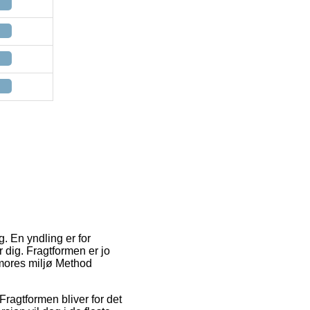
g. En yndling er for
 dig. Fragtformen er jo
smores miljø Method
. Fragtformen bliver for det