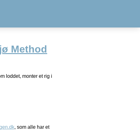
jø Method
 loddet, monter et rig i
gen.dk
, som alle har et