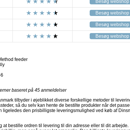
Besøg webshop
Besøg webshop
Besøg webshop
Besøg webshop
Method feeder
ly
46
jerner baseret på
45
anmeldelser
nmark tilbyder i øjeblikket diverse forskellige metoder til leverin
eder, så du selv kan hente de bestilte produkter når det passer
n ligeledes den prisbilligste leveringsmulighed ved køb af Din
t bestille ordren til levering til din adresse eller til dit arbejde