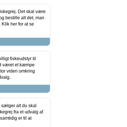
 fiskegrej. Det skal være
og bestille alt det, man
 Klik her for at se
ligt fiskeudstyr til
tid været et kæmpe
stor viden omkring
dvalg.
sælger alt du skal
skegrej fra et udvalg af
samtidig er til at