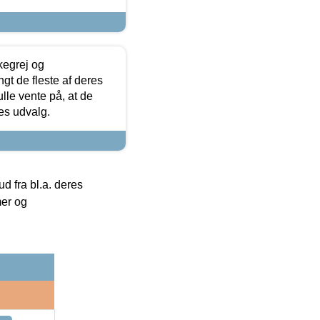
kegrej og
angt de fleste af deres
ulle vente på, at de
res udvalg.
 fra bl.a. deres
mer og