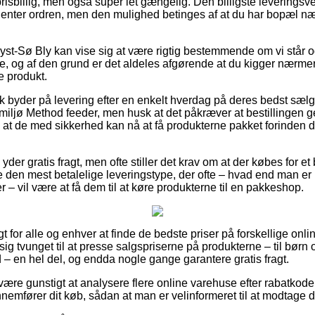
sbillig, men også super let gængelig. Den billigste leveringsver
 henter ordren, men den mulighed betinges af at du har bopæl n
st-Sø Bly kan vise sig at være rigtig bestemmende om vi står o
 og af den grund er det aldeles afgørende at du kigger nærmere
e produkt.
k byder på levering efter en enkelt hverdag på deres bedst sæ
iljø Method feeder, men husk at det påkræver at bestillingen g
 at de med sikkerhed kan nå at få produkterne pakket forinden d
er gratis fragt, men ofte stiller det krav om at der købes for et
den mest betalelige leveringstype, der ofte – hvad end man er
r – vil være at få dem til at køre produkterne til en pakkeshop.
t for alle og enhver at finde de bedste priser på forskellige onli
 sig tvunget til at presse salgspriserne på produkterne – til børn
 – en hel del, og endda nogle gange garantere gratis fragt.
 være gunstigt at analysere flere online varehuse efter rabatkod
emfører dit køb, sådan at man er velinformeret til at modtage den