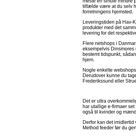
meste en smule mindre pri
tilfælde være at du selv
forretningens hjemsted.
Leveringstiden på Hav-Ky
produkter med det samme,
levering for det respektiv
Flere netshops i Danmar
eksempelvis Dinsmores m
bestemt tidspunkt, sådan
hjem.
Nogle enkelte webshops yd
Derudover kunne du tage 
Frederikssund eller Strue
Det er ultra overkommelig
har utallige e-firmaer set
også til kvinder og mænd
Derfor kan det imidlertid
Method feeder før du genn