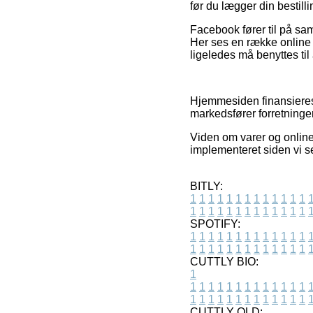
før du lægger din bestilli
Facebook fører til på sam
Her ses en række online s
ligeledes må benyttes ti
Hjemmesiden finansieres 
markedsfører forretninge
Viden om varer og online
implementeret siden vi s
BITLY:
1
1
1
1
1
1
1
1
1
1
1
1
1
1
1
1
1
1
1
1
1
1
1
1
1
1
SPOTIFY:
1
1
1
1
1
1
1
1
1
1
1
1
1
1
1
1
1
1
1
1
1
1
1
1
1
1
CUTTLY BIO:
1
1
1
1
1
1
1
1
1
1
1
1
1
1
1
1
1
1
1
1
1
1
1
1
1
1
1
CUTTLY OLD: