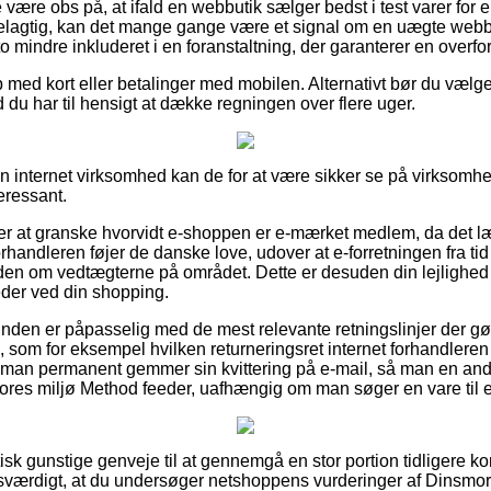
 være obs på, at ifald en webbutik sælger bedst i test varer for
rdelagtig, kan det mange gange være et signal om en uægte web
o mindre inkluderet i en foranstaltning, der garanterer en overfor
 med kort eller betalinger med mobilen. Alternativt bør du vælge
d du har til hensigt at dække regningen over flere uger.
en internet virksomhed kan de for at være sikker se på virksomh
teressant.
r at granske hvorvidt e-shoppen er e-mærket medlem, da det l
orhandleren føjer de danske love, udover at e-forretningen fra tid
iden om vedtægterne på området. Dette er desuden din lejlighed t
der ved din shopping.
kunden er påpasselig med de mest relevante retningslinjer der g
som for eksempel hvilken returneringsret internet forhandleren ti
t man permanent gemmer sin kvittering på e-mail, så man en an
ores miljø Method feeder, uafhængig om man søger en vare til e
aktisk gunstige genveje til at gennemgå en stor portion tidligere 
esværdigt, at du undersøger netshoppens vurderinger af Dinsmo