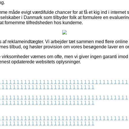
ng.
me måde evigt værdifulde chancer for at få et kig ind i internet
elskaber i Danmark som tilbyder folk at formulere en evaluering 
l at fornemme tilfredsheden hos kunderne.
af reklameindtægter. Vi arbejder tæt sammen med flere online f
rnes tilbud, og høster provision om vores besøgende laver en or
 virksomheder værnes om ofte, men vi giver ingen garanti imod 
enest opdaterede websitets oplysninger.
1
1
1
1
1
1
1
1
1
1
1
1
1
1
1
1
1
1
1
1
1
1
1
1
1
1
1
1
1
1
1
1
1
1
1
1
1
1
1
1
1
1
1
1
1
1
1
1
1
1
1
1
1
1
1
1
1
1
1
1
1
1
1
1
1
1
1
1
1
1
1
1
1
1
1
1
1
1
1
1
1
1
1
1
1
1
1
1
1
1
1
1
1
1
1
1
1
1
1
1
1
1
1
1
1
1
1
1
1
1
1
1
1
1
1
1
1
1
1
1
1
1
1
1
1
1
1
1
1
1
1
1
1
1
1
1
1
1
1
1
1
1
1
1
1
1
1
1
1
1
1
1
1
1
1
1
1
1
1
1
1
1
1
1
1
1
1
1
1
1
1
1
1
1
1
1
1
1
1
1
1
1
1