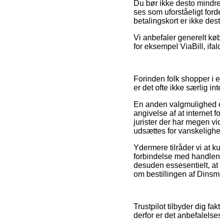
Du bør ikke desto mindre
ses som uforståeligt fo
betalingskort er ikke dest
Vi anbefaler generelt køb
for eksempel ViaBill, ifal
Forinden folk shopper i 
er det ofte ikke særlig in
En anden valgmulighed e
angivelse af at internet f
jurister der har megen v
udsættes for vanskelighe
Ydermere tilråder vi at 
forbindelse med handlen, 
desuden essesentielt, a
om bestillingen af Dinsm
Trustpilot tilbyder dig f
derfor er det anbefalels