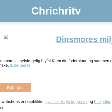
Chrichritv
Dinsmores mil
insmores – selvfølgelig blyfrit.Klem din foderblanding sammen om
fiske.
(Læs mere)
Køb nu »
-webshops er i øjeblikket
Lystfisk.dk
,
Fiskegrej.dk
og
Fiskpåkro
iser.