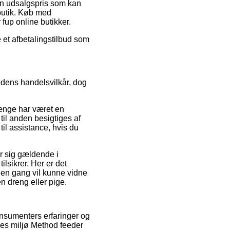
 en udsalgspris som kan
butik. Køb med
 fup online butikker.
 et afbetalingstilbud som
edens handelsvilkår, dog
ænge har været en
 til anden besigtiges af
il assistance, hvis du
ør sig gældende i
lsikrer. Her er det
den gang vil kunne vidne
n dreng eller pige.
konsumenters erfaringer og
res miljø Method feeder