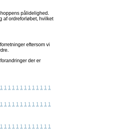
 shoppens pålidelighed.
af ordreforløbet, hvilket
orretninger eftersom vi
dre.
forandringer der er
1
1
1
1
1
1
1
1
1
1
1
1
1
1
1
1
1
1
1
1
1
1
1
1
1
1
1
1
1
1
1
1
1
1
1
1
1
1
1