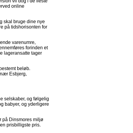
sion vil dog i de fleste
ærved online
g skal bruge dine nye
 på tidshorisonten for
lgende varenumre,
ennemføres forinden et
e lageransatte tager
 bestemt beløb.
 nær Esbjerg,
ne selskaber, og følgelig
 og babyer, og yderligere
er på Dinsmores miljø
 prisbilligste pris.