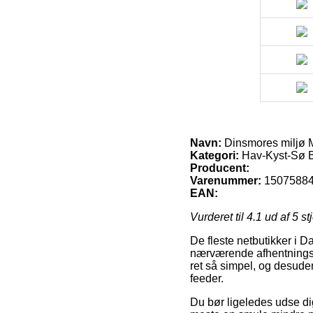
Navn:
Dinsmores miljø 
Kategori:
Hav-Kyst-Sø B
Producent:
Varenummer:
1507588
EAN:
Vurderet til
4.1
ud af 5 st
De fleste netbutikker i Da
nærværende afhentningsst
ret så simpel, og desude
feeder.
Du bør ligeledes udse dig a