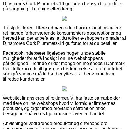
Dinsmores Cork Plummets-14 gr., uden hensyn til om du er
på shopping til en pige eller dreng.
Trustpilot fører til flere udmærkede chancer for at inspicere
ret mange forhenværende konsumenters observationer og
herved kan det anbefales, at du tolker e-shoppens omtaler af
Dinsmores Cork Plummets-14 gr. forud for at du bestiller.
Facebook indebærer ligeledes nogenlunde stabile
muligheder for at få indsigt i online webshoppens
pålidelighed. Herinde er der mange online shops i Danmark
hvor folk kan offentliggøre en bedømmelse af ordreforløbet,
som på samme måde bør benyttes til at bedømme hvor
tilfredse kunderne er.
Websitet finansieres af reklamer. Vi har faste samarbejder
med flere online webshops hvori vi formidler firmaernes
produkter, og tager imod provision såfremt en af de
besøgende på vores hjemmeside laver en handel.
Anvisninger vedrørende produkter og e-forhandlere
opdateres jævnligt, men vi tager ikke ansvar for ændringer