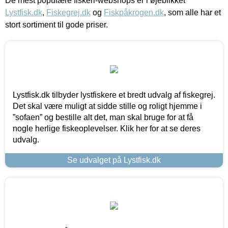
De mest populære fiskeri-webshops er i øjeblikket
Lystfisk.dk
,
Fiskegrej.dk
og
Fiskpåkrogen.dk
, som alle har et
stort sortiment til gode priser.
Lystfisk.dk tilbyder lystfiskere et bredt udvalg af fiskegrej.
Det skal være muligt at sidde stille og roligt hjemme i
”sofaen” og bestille alt det, man skal bruge for at få
nogle herlige fiskeoplevelser. Klik her for at se deres
udvalg.
Se udvalget på Lystfisk.dk