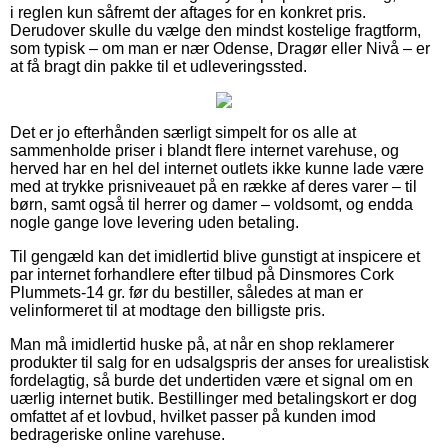
i reglen kun såfremt der aftages for en konkret pris.
Derudover skulle du vælge den mindst kostelige fragtform,
som typisk – om man er nær Odense, Dragør eller Nivå – er
at få bragt din pakke til et udleveringssted.
Det er jo efterhånden særligt simpelt for os alle at
sammenholde priser i blandt flere internet varehuse, og
herved har en hel del internet outlets ikke kunne lade være
med at trykke prisniveauet på en række af deres varer – til
børn, samt også til herrer og damer – voldsomt, og endda
nogle gange love levering uden betaling.
Til gengæld kan det imidlertid blive gunstigt at inspicere et
par internet forhandlere efter tilbud på Dinsmores Cork
Plummets-14 gr. før du bestiller, således at man er
velinformeret til at modtage den billigste pris.
Man må imidlertid huske på, at når en shop reklamerer
produkter til salg for en udsalgspris der anses for urealistisk
fordelagtig, så burde det undertiden være et signal om en
uærlig internet butik. Bestillinger med betalingskort er dog
omfattet af et lovbud, hvilket passer på kunden imod
bedrageriske online varehuse.