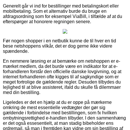
Generelt går vi ind for bestillinger med betalingskort eller
mobilbetaling. Som et alternativ burde du bruge en
afdragsordning som for eksempel ViaBill, i tilfælde af at du
efterspørger at honorere regningen senere.
Før nogen shopper i en netbutik kunne de til hver en tid
bese netshoppens vilkår, det er dog gerne ikke videre
spændende.
En nemmere løsning er at bemærke om netshoppen er e-
mærket medlem, da det burde være en indikator for at e-
forhandleren forstår den officielle danske lovgivning, og at
internet forhandleren ofte kigges til af sagkyndige som er
meget fortrolige de gældende regler. Desuden tilbydes du
lejlighed til at blive assisteret, ifald du skulle få dilemmaer
med din bestilling.
Ligeledes er det en hjælp at du er oppe på mærkerne
omkring de mest essentielle vedtægter der gør sig
gældende i forbindelse med bestillingen, som fx hvilken
ombytningsrettighed e-handlen tilbyder. I den sammenhæng
er det også essesentielt, at man stadig bibeholder ens
ordremail, så man i fremtiden kan vidne om sin bestilling af