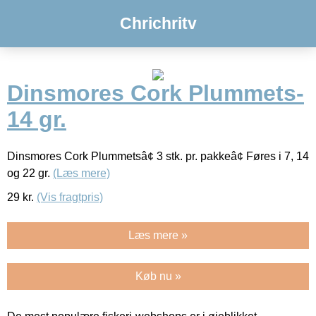
Chrichritv
Dinsmores Cork Plummets-
14 gr.
Dinsmores Cork Plummetsâ¢ 3 stk. pr. pakkeâ¢ Føres i 7, 14
og 22 gr.
(Læs mere)
29
kr.
(Vis fragtpris)
Læs mere »
Køb nu »