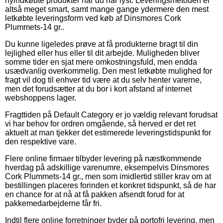
nyindkøbte produkter når du har lyst. Leveringsmetoden er
altså meget smart, samt mange gange ydermere den mest
letkøbte leveringsform ved køb af Dinsmores Cork
Plummets-14 gr..
Du kunne ligeledes prøve at få produkterne bragt til din
lejlighed eller hus eller til dit arbejde. Muligheden bliver
somme tider en sjat mere omkostningsfuld, men endda
usædvanlig overkommelig. Den mest letkøbte mulighed for
fragt vil dog til enhver tid være at du selv henter varerne,
men det forudsætter at du bor i kort afstand af internet
webshoppens lager.
Fragttiden på Default Category er jo vældig relevant forudsat
vi har behov for ordren omgående, så herved er det ret
aktuelt at man tjekker det estimerede leveringstidspunkt for
den respektive vare.
Flere online firmaer tilbyder levering på næstkommende
hverdag på adskillige varenumre, eksempelvis Dinsmores
Cork Plummets-14 gr., men som imidlertid stiller krav om at
bestillingen placeres forinden et konkret tidspunkt, så de har
en chance for at nå at få pakken afsendt forud for at
pakkemedarbejderne får fri.
Indtil flere online forretninger byder på portofri levering, men