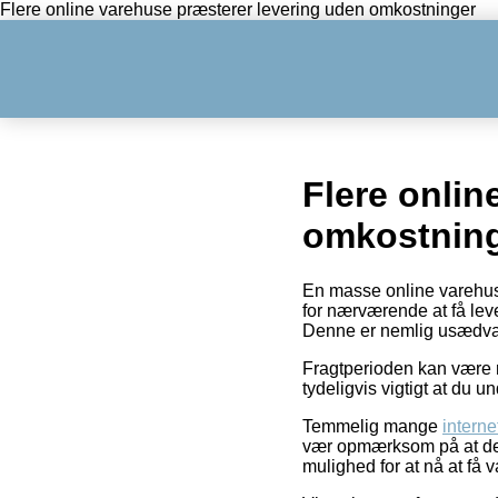
Flere online varehuse præsterer levering uden omkostninger
Flere onlin
omkostnin
En masse online varehuse 
for nærværende at få lever
Denne er nemlig usædvanli
Fragtperioden kan være ri
tydeligvis vigtigt at du 
Temmelig mange
interne
vær opmærksom på at det e
mulighed for at nå at få