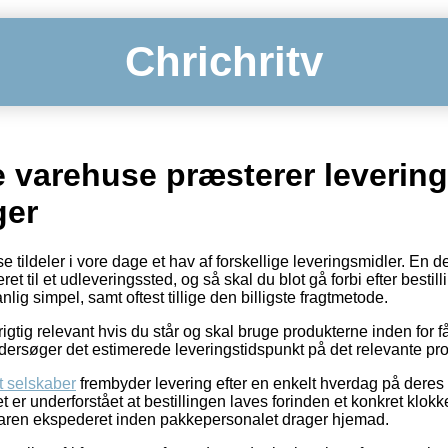
Chrichritv
e varehuse præsterer leverin
ger
tildeler i vore dage et hav af forskellige leveringsmidler. En d
et til et udleveringssted, og så skal du blot gå forbi efter bestill
g simpel, samt oftest tillige den billigste fragtmetode.
gtig relevant hvis du står og skal bruge produkterne inden for få
undersøger det estimerede leveringstidspunkt på det relevante pr
t selskaber
frembyder levering efter en enkelt hverdag på deres 
r underforstået at bestillingen laves forinden et konkret klokke
 varen ekspederet inden pakkepersonalet drager hjemad.