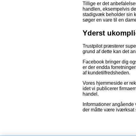
Tillige er det anbefalel
handlen, eksempelvis den
stadigvæk beholder sin k
søger en vare til en dame
Yderst ukomplic
Trustpilot præsterer supe
grund af dette kan det a
Facebook bringer dig også
er der endda forretninger
af kundetilfredsheden.
Vores hjemmeside er rekl
idet vi publicerer firma
handel.
Informationer angående va
der måtte være iværksat 