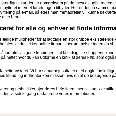
sesværdigt at kunden er opmærksom på de mest aktuelle regleme
 bytteret internet forretningen tilbyder. Her er det på samme m
vittering på e-mail, således man fremadrettet vil kunne bekræfte
 eller herre.
eret for alle og enhver at finde inform
r ærlige muligheder for at iagttage en stor gruppe eksisterende
nbefales, at du tjekker online firmaets bedømmelser inden du sh
 forholdsvis gode løsninger til at få indsigt i e-shoppens kund
 på nettet hvor du kan udforme en kritik af deres køb, som også 
amefinansieret. Vi har samarbejdsaftaler med nogle forskellige 
ernes tilbud, og indhenter kommission hvis en af de besøgende på
rer og netbutikker ajourføres hele tiden, men vi kan ikke stille
siden vi sidste gang opdaterede vores informationer.