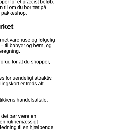
pper for et præcist beløb.
n til om du bor tæt på
en pakkeshop.
rket
ternet varehuse og følgelig
– til babyer og børn, og
eregning.
forud for at du shopper,
s for uendeligt attraktiv,
ngskort er trods alt
tikkens handelsaftale,
i det bør være en
ngen rutinemæssigt
ledning til en hjælpende