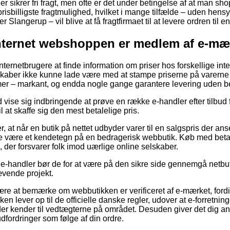
r sikrer fri fragt, men ofte er det under betingelse af at man sho
prisbilligste fragtmulighed, hvilket i mange tilfælde – uden hensy
Slangerup – vil blive at få fragtfirmaet til at levere ordren til 
internet webshoppen er medlem af e-mæ
 internetbrugere at finde information om priser hos forskellige in
lskaber ikke kunne lade være med at stampe priserne på varerne 
amer – markant, og endda nogle gange garantere levering uden b
id vise sig indbringende at prøve en række e-handler efter tilbud 
l at skaffe sig den mest betalelige pris.
, at når en butik på nettet udbyder varer til en salgspris der anse
lde være et kendetegn på en bedragerisk webbutik. Køb med betali
, der forsvarer folk imod uærlige online selskaber.
en e-handler bør de for at være på den sikre side gennemgå netbu
ævende projekt.
være at bemærke om webbutikken er verificeret af e-mærket, ford
ken lever op til de officielle danske regler, udover at e-forretni
r kender til vedtægterne på området. Desuden giver det dig an
udfordringer som følge af din ordre.