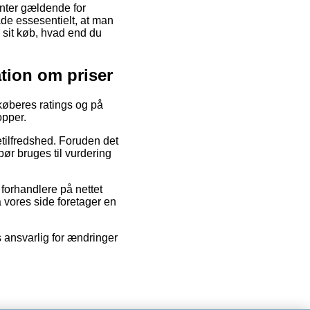
nter gældende for
åde essesentielt, at man
 sit køb, hvad end du
ation om priser
 køberes ratings og på
opper.
etilfredshed. Foruden det
bør bruges til vurdering
forhandlere på nettet
 vores side foretager en
s ansvarlig for ændringer