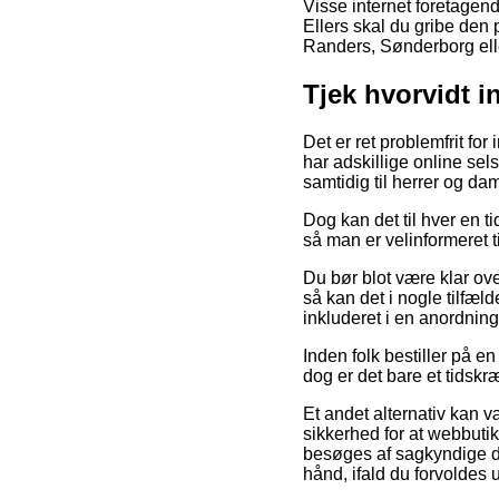
Visse internet foretagende
Ellers skal du gribe den 
Randers, Sønderborg eller 
Tjek hvorvidt 
Det er ret problemfrit for
har adskillige online se
samtidig til herrer og d
Dog kan det til hver en t
så man er velinformeret ti
Du bør blot være klar over
så kan det i nogle tilfæ
inkluderet i en anordning
Inden folk bestiller på 
dog er det bare et tidskr
Et andet alternativ kan 
sikkerhed for at webbutik
besøges af sagkyndige de
hånd, ifald du forvoldes 