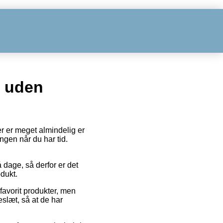
g uden
er er meget almindelig er
ingen når du har tid.
 dage, så derfor er det
odukt.
favorit produkter, men
slæt, så at de har