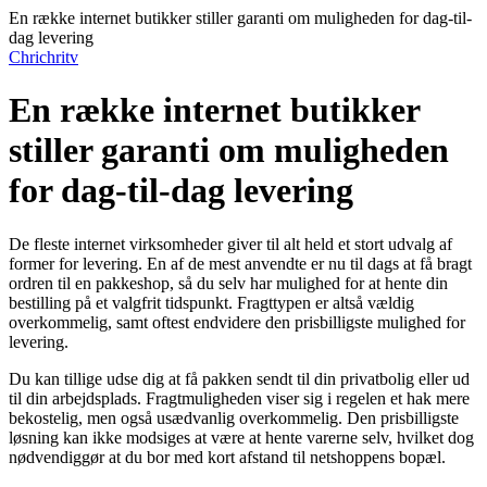
En række internet butikker stiller garanti om muligheden for dag-til-
dag levering
Chrichritv
En række internet butikker
stiller garanti om muligheden
for dag-til-dag levering
De fleste internet virksomheder giver til alt held et stort udvalg af
former for levering. En af de mest anvendte er nu til dags at få bragt
ordren til en pakkeshop, så du selv har mulighed for at hente din
bestilling på et valgfrit tidspunkt. Fragttypen er altså vældig
overkommelig, samt oftest endvidere den prisbilligste mulighed for
levering.
Du kan tillige udse dig at få pakken sendt til din privatbolig eller ud
til din arbejdsplads. Fragtmuligheden viser sig i regelen et hak mere
bekostelig, men også usædvanlig overkommelig. Den prisbilligste
løsning kan ikke modsiges at være at hente varerne selv, hvilket dog
nødvendiggør at du bor med kort afstand til netshoppens bopæl.