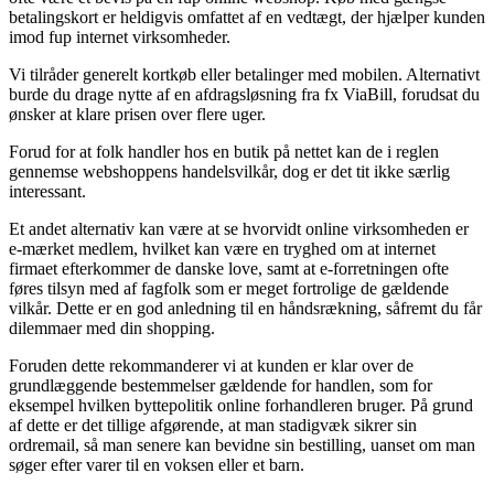
betalingskort er heldigvis omfattet af en vedtægt, der hjælper kunden
imod fup internet virksomheder.
Vi tilråder generelt kortkøb eller betalinger med mobilen. Alternativt
burde du drage nytte af en afdragsløsning fra fx ViaBill, forudsat du
ønsker at klare prisen over flere uger.
Forud for at folk handler hos en butik på nettet kan de i reglen
gennemse webshoppens handelsvilkår, dog er det tit ikke særlig
interessant.
Et andet alternativ kan være at se hvorvidt online virksomheden er
e-mærket medlem, hvilket kan være en tryghed om at internet
firmaet efterkommer de danske love, samt at e-forretningen ofte
føres tilsyn med af fagfolk som er meget fortrolige de gældende
vilkår. Dette er en god anledning til en håndsrækning, såfremt du får
dilemmaer med din shopping.
Foruden dette rekommanderer vi at kunden er klar over de
grundlæggende bestemmelser gældende for handlen, som for
eksempel hvilken byttepolitik online forhandleren bruger. På grund
af dette er det tillige afgørende, at man stadigvæk sikrer sin
ordremail, så man senere kan bevidne sin bestilling, uanset om man
søger efter varer til en voksen eller et barn.