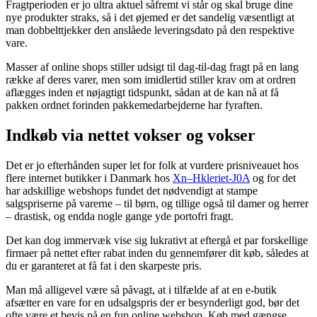
Fragtperioden er jo ultra aktuel såfremt vi står og skal bruge dine
nye produkter straks, så i det øjemed er det sandelig væsentligt at
man dobbelttjekker den anslåede leveringsdato på den respektive
vare.
Masser af online shops stiller udsigt til dag-til-dag fragt på en lang
række af deres varer, men som imidlertid stiller krav om at ordren
aflægges inden et nøjagtigt tidspunkt, sådan at de kan nå at få
pakken ordnet forinden pakkemedarbejderne har fyraften.
Indkøb via nettet vokser og vokser
Det er jo efterhånden super let for folk at vurdere prisniveauet hos
flere internet butikker i Danmark hos
Xn–Hkleriet-J0A
og for det
har adskillige webshops fundet det nødvendigt at stampe
salgspriserne på varerne – til børn, og tillige også til damer og herrer
– drastisk, og endda nogle gange yde portofri fragt.
Det kan dog immervæk vise sig lukrativt at eftergå et par forskellige
firmaer på nettet efter rabat inden du gennemfører dit køb, således at
du er garanteret at få fat i den skarpeste pris.
Man må alligevel være så påvagt, at i tilfælde af at en e-butik
afsætter en vare for en udsalgspris der er besynderligt god, bør det
ofte være et bevis på en fup online webshop. Køb med gængse