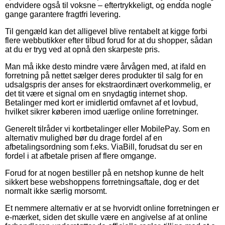
endvidere også til voksne – eftertrykkeligt, og endda nogle
gange garantere fragtfri levering.
Til gengæld kan det alligevel blive rentabelt at kigge forbi
flere webbutikker efter tilbud forud for at du shopper, sådan
at du er tryg ved at opnå den skarpeste pris.
Man må ikke desto mindre være årvågen med, at ifald en
forretning på nettet sælger deres produkter til salg for en
udsalgspris der anses for ekstraordinært overkommelig, er
det tit være et signal om en snydagtig internet shop.
Betalinger med kort er imidlertid omfavnet af et lovbud,
hvilket sikrer køberen imod uærlige online forretninger.
Generelt tilråder vi kortbetalinger eller MobilePay. Som en
alternativ mulighed bør du drage fordel af en
afbetalingsordning som f.eks. ViaBill, forudsat du ser en
fordel i at afbetale prisen af flere omgange.
Forud for at nogen bestiller på en netshop kunne de helt
sikkert bese webshoppens forretningsaftale, dog er det
normalt ikke særlig morsomt.
Et nemmere alternativ er at se hvorvidt online forretningen er
e-mærket, siden det skulle være en angivelse af at online