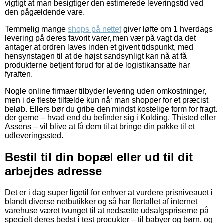
vigtigt at man besigtiger den estimerede leveringstid ved
den pågældende vare.
Temmelig mange
shops på nettet
giver løfte om 1 hverdags
levering på deres favorit varer, men vær på vagt da det
antager at ordren laves inden et givent tidspunkt, med
hensynstagen til at de højst sandsynligt kan nå at få
produkterne betjent forud for at de logistikansatte har
fyraften.
Nogle online firmaer tilbyder levering uden omkostninger,
men i de fleste tilfælde kun når man shopper for et præcist
beløb. Ellers bør du gribe den mindst kostelige form for fragt,
der gerne – hvad end du befinder sig i Kolding, Thisted eller
Assens – vil blive at få dem til at bringe din pakke til et
udleveringssted.
Bestil til din bopæl eller ud til dit
arbejdes adresse
Det er i dag super ligetil for enhver at vurdere prisniveauet i
blandt diverse netbutikker og så har flertallet af internet
varehuse været tvunget til at nedsætte udsalgspriserne på
specielt deres bedst i test produkter – til babyer og børn, og