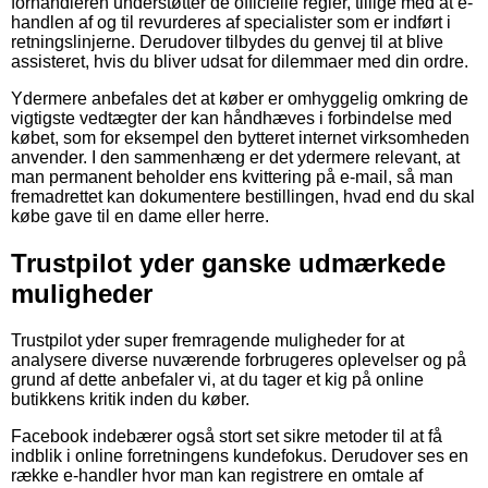
forhandleren understøtter de officielle regler, tillige med at e-
handlen af og til revurderes af specialister som er indført i
retningslinjerne. Derudover tilbydes du genvej til at blive
assisteret, hvis du bliver udsat for dilemmaer med din ordre.
Ydermere anbefales det at køber er omhyggelig omkring de
vigtigste vedtægter der kan håndhæves i forbindelse med
købet, som for eksempel den bytteret internet virksomheden
anvender. I den sammenhæng er det ydermere relevant, at
man permanent beholder ens kvittering på e-mail, så man
fremadrettet kan dokumentere bestillingen, hvad end du skal
købe gave til en dame eller herre.
Trustpilot yder ganske udmærkede
muligheder
Trustpilot yder super fremragende muligheder for at
analysere diverse nuværende forbrugeres oplevelser og på
grund af dette anbefaler vi, at du tager et kig på online
butikkens kritik inden du køber.
Facebook indebærer også stort set sikre metoder til at få
indblik i online forretningens kundefokus. Derudover ses en
række e-handler hvor man kan registrere en omtale af