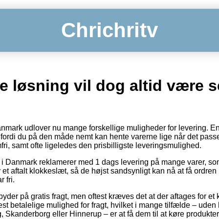
Chrichritv
te løsning vil dog altid være s
Danmark udlover nu mange forskellige muligheder for levering. E
fordi du på den måde nemt kan hente varerne lige når det pass
i, samt ofte ligeledes den prisbilligste leveringsmulighed.
r i Danmark reklamerer med 1 dags levering på mange varer, som
 et aftalt klokkeslæt, så de højst sandsynligt kan nå at få ordren
 fri.
yder på gratis fragt, men oftest kræves det at der aftages for et 
 betalelige mulighed for fragt, hvilket i mange tilfælde – uden
 Skanderborg eller Hinnerup – er at få dem til at køre produktern