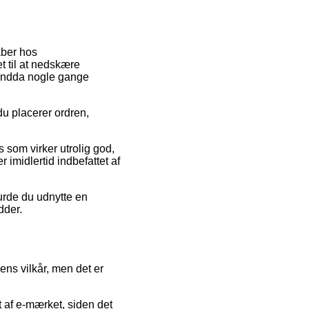
kaber hos
t til at nedskære
g endda nogle gange
 du placerer ordren,
s som virker utrolig god,
 imidlertid indbefattet af
urde du udnytte en
dder.
ens vilkår, men det er
 af e-mærket, siden det