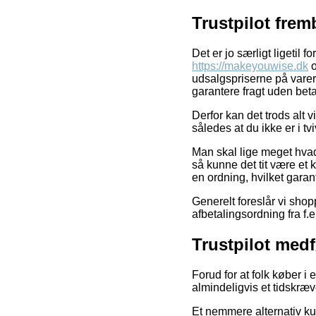
Trustpilot frem
Det er jo særligt ligetil 
https://makeyouwise.dk
o
udsalgspriserne på varern
garantere fragt uden beta
Derfor kan det trods alt v
således at du ikke er i tv
Man skal lige meget hvad 
så kunne det tit være et 
en ordning, hvilket garan
Generelt foreslår vi sho
afbetalingsordning fra f.e
Trustpilot med
Forud for at folk køber i
almindeligvis et tidskræv
Et nemmere alternativ ku