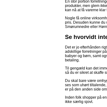
En stor portion forretnin
produkter, men glem ikke 
kan nå at få varerne klar f
Nogle få online virksomhe
pris. Desuden kunne du u
Smørumnedre eller Hørning
Se hvorvidt in
Det er jo efterhånden rigt
adskillige forretninger p
babyer og børn, samt ogs
betaling.
Til gengæld kan det immer
så du er sikret at skaffe 
Du skal bare være omhygg
ses som uhørt tiltalende
er på den anden side omsl
Inden folk shopper på en 
ikke særlig sjovt.