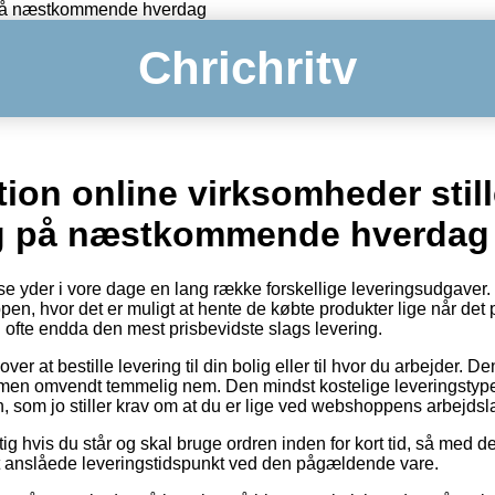
ng på næstkommende hverdag
Chrichritv
tion online virksomheder still
ng på næstkommende hverdag
se yder i vore dage en lang række forskellige leveringsudgaver.
pen, hvor det er muligt at hente de købte produkter lige når det 
 ofte endda den mest prisbevidste slags levering.
ver at bestille levering til din bolig eller til hvor du arbejder.
, men omvendt temmelig nem. Den mindst kostelige leveringstyp
, som jo stiller krav om at du er lige ved webshoppens arbejdsl
gtig hvis du står og skal bruge ordren inden for kort tid, så med d
det anslåede leveringstidspunkt ved den pågældende vare.