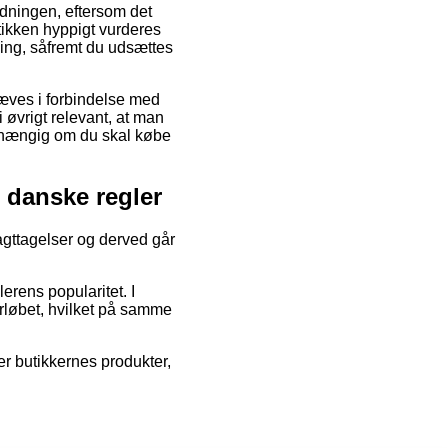
rdningen, eftersom det
utikken hyppigt vurderes
ning, såfremt du udsættes
dhæves i forbindelse med
 øvrigt relevant, at man
afhængig om du skal købe
 danske regler
 iagttagelser og derved går
erens popularitet. I
orløbet, hvilket på samme
er butikkernes produkter,