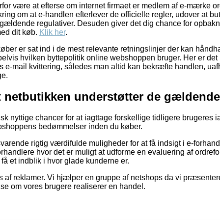
erfor være at efterse om internet firmaet er medlem af e-mærke o
ring om at e-handlen efterlever de officielle regler, udover at b
de gældende regulativer. Desuden giver det dig chance for opbak
ed dit køb.
Klik her
.
 køber er sat ind i de mest relevante retningslinjer der kan hån
lvis hvilken byttepolitik online webshoppen bruger. Her er det i
s e-mail kvittering, således man altid kan bekræfte handlen, u
ge.
t netbutikken understøtter de gældende
ktisk nyttige chancer for at iagttage forskellige tidligere brugeres
 webshoppens bedømmelser inden du køber.
varende rigtig værdifulde muligheder for at få indsigt i e-forhandl
orhandlere hvor det er muligt at udforme en evaluering af ordref
få et indblik i hvor glade kunderne er.
s af reklamer. Vi hjælper en gruppe af netshops da vi præsenter
se om vores brugere realiserer en handel.