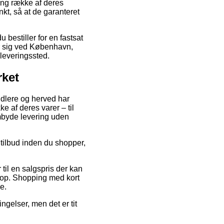
lang række af deres
nkt, så at de garanteret
 bestiller for en fastsat
er sig ved København,
dleveringssted.
rket
andlere og herved har
e af deres varer – til
mbyde levering uden
 tilbud inden du shopper,
til en salgspris der kan
hop. Shopping med kort
e.
ngelser, men det er tit