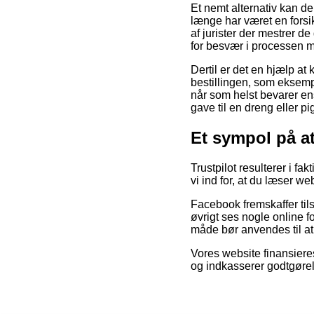
Et nemt alternativ kan d
længe har været en forsik
af jurister der mestrer 
for besvær i processen m
Dertil er det en hjælp at
bestillingen, som eksempe
når som helst bevarer en
gave til en dreng eller pi
Et sympol på a
Trustpilot resulterer i fa
vi ind for, at du læser
Facebook fremskaffer tils
øvrigt ses nogle online f
måde bør anvendes til at 
Vores website finansiere
og indkasserer godtgørel