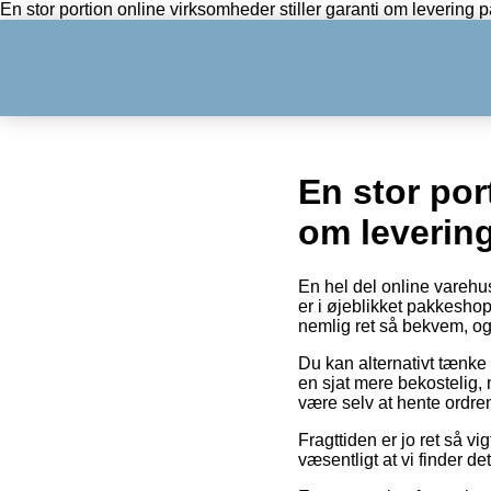
En stor portion online virksomheder stiller garanti om leveri
En stor por
om leveri
En hel del online varehu
er i øjeblikket pakkeshop
nemlig ret så bekvem, og
Du kan alternativt tænke o
en sjat mere bekostelig
være selv at hente ordren
Fragttiden er jo ret så vi
væsentligt at vi finder 