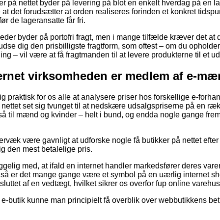
ger på nettet byder på levering på blot en enkelt hverdag på en 
at det forudsætter at orden realiseres forinden et konkret tidspu
ør de lageransatte får fri.
der byder på portofri fragt, men i mange tilfælde kræver det at du
dse dig den prisbilligste fragtform, som oftest – om du ophold
 – vil være at få fragtmanden til at levere produkterne til et u
ternet virksomheden er medlem af e-mæ
ig praktisk for os alle at analysere priser hos forskellige e-forh
å nettet set sig tvunget til at nedskære udsalgspriserne på en rækk
å til mænd og kvinder – helt i bund, og endda nogle gange fre
væk være gavnligt at udforske nogle få butikker på nettet efter
sig den mest betalelige pris.
elig med, at ifald en internet handler markedsfører deres varer 
, så er det mange gange være et symbol på en uærlig internet s
uttet af en vedtægt, hvilket sikrer os overfor fup online varehus
e-butik kunne man principielt få overblik over webbutikkens beti