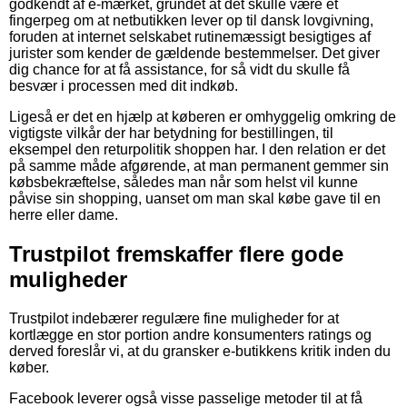
godkendt af e-mærket, grundet at det skulle være et
fingerpeg om at netbutikken lever op til dansk lovgivning,
foruden at internet selskabet rutinemæssigt besigtiges af
jurister som kender de gældende bestemmelser. Det giver
dig chance for at få assistance, for så vidt du skulle få
besvær i processen med dit indkøb.
Ligeså er det en hjælp at køberen er omhyggelig omkring de
vigtigste vilkår der har betydning for bestillingen, til
eksempel den returpolitik shoppen har. I den relation er det
på samme måde afgørende, at man permanent gemmer sin
købsbekræftelse, således man når som helst vil kunne
påvise sin shopping, uanset om man skal købe gave til en
herre eller dame.
Trustpilot fremskaffer flere gode
muligheder
Trustpilot indebærer regulære fine muligheder for at
kortlægge en stor portion andre konsumenters ratings og
derved foreslår vi, at du gransker e-butikkens kritik inden du
køber.
Facebook leverer også visse passelige metoder til at få