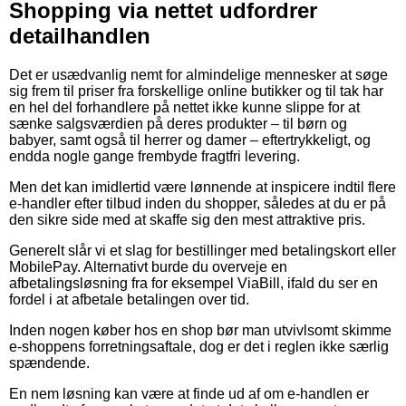
Shopping via nettet udfordrer
detailhandlen
Det er usædvanlig nemt for almindelige mennesker at søge
sig frem til priser fra forskellige online butikker og til tak har
en hel del forhandlere på nettet ikke kunne slippe for at
sænke salgsværdien på deres produkter – til børn og
babyer, samt også til herrer og damer – eftertrykkeligt, og
endda nogle gange frembyde fragtfri levering.
Men det kan imidlertid være lønnende at inspicere indtil flere
e-handler efter tilbud inden du shopper, således at du er på
den sikre side med at skaffe sig den mest attraktive pris.
Generelt slår vi et slag for bestillinger med betalingskort eller
MobilePay. Alternativt burde du overveje en
afbetalingsløsning fra for eksempel ViaBill, ifald du ser en
fordel i at afbetale betalingen over tid.
Inden nogen køber hos en shop bør man utvivlsomt skimme
e-shoppens forretningsaftale, dog er det i reglen ikke særlig
spændende.
En nem løsning kan være at finde ud af om e-handlen er