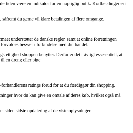
ertiden være en indikator for en uoprigtig butik. Kortbetalinger er i
, såfremt du gerne vil klare betalingen af flere omgange.
rmaet understøtter de danske regler, samt at online forretningen
forvoldes besvær i forbindelse med din handel.
rettighed shoppen benytter. Derfor er det i øvrigt essesentielt, at
l en dreng eller pige.
e-forhandlerens ratings forud for at du færdiggør din shopping.
etninger hvor du kan give en omtale af deres køb, hvilket også må
t siden sidste opdatering af de viste oplysninger.