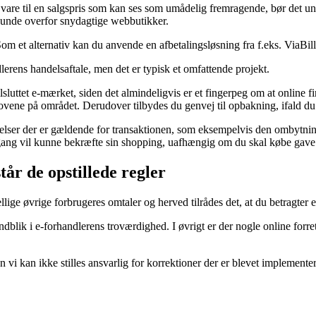
vare til en salgspris som kan ses som umådelig fremragende, bør det und
kunde overfor snydagtige webbutikker.
om et alternativ kan du anvende en afbetalingsløsning fra f.eks. ViaBill
dlerens handelsaftale, men det er typisk et omfattende projekt.
luttet e-mærket, siden det almindeligvis er et fingerpeg om at online fi
ne på området. Derudover tilbydes du genvej til opbakning, ifald du 
melser der er gældende for transaktionen, som eksempelvis den ombytnings
ng vil kunne bekræfte sin shopping, uafhængig om du skal købe gave ti
tår de opstillede regler
llige øvrige forbrugeres omtaler og herved tilrådes det, at du betragter 
ndblik i e-forhandlerens troværdighed. I øvrigt er der nogle online forr
 kan ikke stilles ansvarlig for korrektioner der er blevet implementere