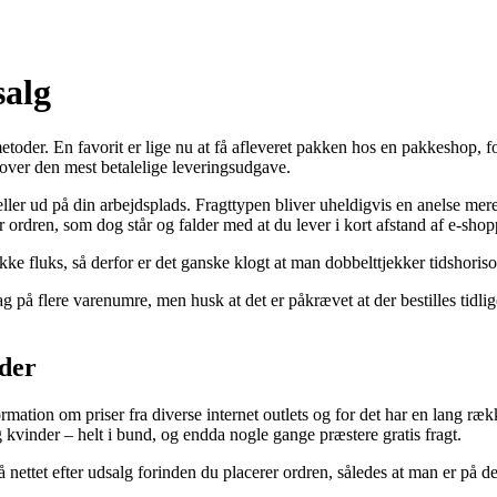
salg
oder. En favorit er lige nu at få afleveret pakken hos en pakkeshop, fordi
dover den mest betalelige leveringsudgave.
 eller ud på din arbejdsplads. Fragttypen bliver uheldigvis en anelse m
er ordren, som dog står og falder med at du lever i kort afstand af e-sho
akke fluks, så derfor er det ganske klogt at man dobbelttjekker tidshoriso
 på flere varenumre, men husk at det er påkrævet at der bestilles tidlige
eder
ormation om priser fra diverse internet outlets og for det har en lang 
 kvinder – helt i bund, og endda nogle gange præstere gratis fragt.
 nettet efter udsalg forinden du placerer ordren, således at man er på de