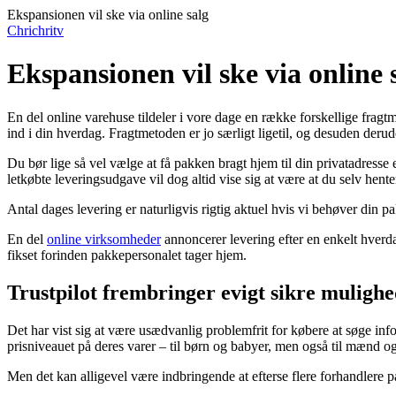
Ekspansionen vil ske via online salg
Chrichritv
Ekspansionen vil ske via online 
En del online varehuse tildeler i vore dage en række forskellige fragtmet
ind i din hverdag. Fragtmetoden er jo særligt ligetil, og desuden deru
Du bør lige så vel vælge at få pakken bragt hjem til din privatadresse
letkøbte leveringsudgave vil dog altid vise sig at være at du selv hent
Antal dages levering er naturligvis rigtig aktuel hvis vi behøver din p
En del
online virksomheder
annoncerer levering efter en enkelt hverdag
fikset forinden pakkepersonalet tager hjem.
Trustpilot frembringer evigt sikre muligh
Det har vist sig at være usædvanlig problemfrit for købere at søge inf
prisniveauet på deres varer – til børn og babyer, men også til mænd og
Men det kan alligevel være indbringende at efterse flere forhandlere på