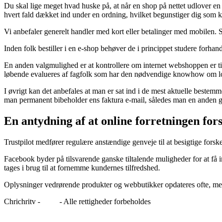
Du skal lige meget hvad huske på, at når en shop på nettet udlover en 
hvert fald dækket ind under en ordning, hvilket begunstiger dig som 
Vi anbefaler generelt handler med kort eller betalinger med mobilen. S
Inden folk bestiller i en e-shop behøver de i princippet studere forhan
En anden valgmulighed er at kontrollere om internet webshoppen er tils
løbende evalueres af fagfolk som har den nødvendige knowhow om love
I øvrigt kan det anbefales at man er sat ind i de mest aktuelle bestem
man permanent bibeholder ens faktura e-mail, således man en anden ga
En antydning af at online forretningen fors
Trustpilot medfører regulære anstændige genveje til at besigtige forske
Facebook byder på tilsvarende ganske tiltalende muligheder for at få i
tages i brug til at fornemme kundernes tilfredshed.
Oplysninger vedrørende produkter og webbutikker opdateres ofte, men vi
Chrichritv -
Blog
- Alle rettigheder forbeholdes